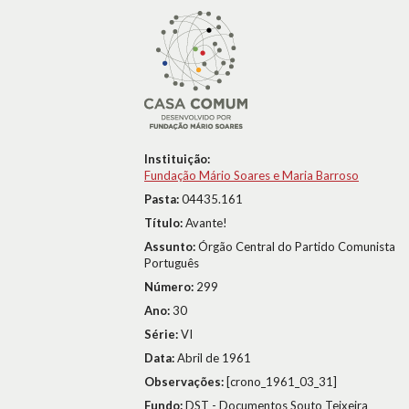
Instituição:
Fundação Mário Soares e Maria Barroso
Pasta:
04435.161
Título:
Avante!
Assunto:
Órgão Central do Partido Comunista
Português
Número:
299
Ano:
30
Série:
VI
Data:
Abril de 1961
Observações:
[crono_1961_03_31]
Fundo:
DST - Documentos Souto Teixeira