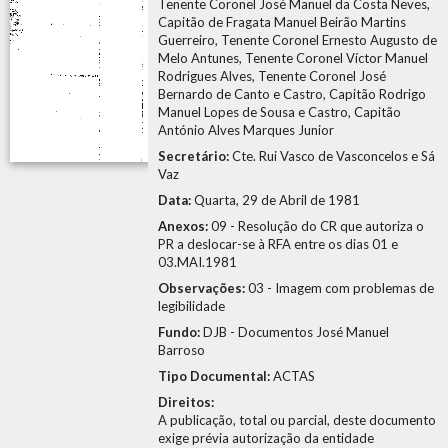
Tenente Coronel José Manuel da Costa Neves,
Capitão de Fragata Manuel Beirão Martins
Guerreiro, Tenente Coronel Ernesto Augusto de
Melo Antunes, Tenente Coronel Víctor Manuel
Rodrigues Alves, Tenente Coronel José
Bernardo de Canto e Castro, Capitão Rodrigo
Manuel Lopes de Sousa e Castro, Capitão
António Alves Marques Junior
Secretário:
Cte. Rui Vasco de Vasconcelos e Sá
Vaz
Data:
Quarta, 29 de Abril de 1981
Anexos:
09 - Resolução do CR que autoriza o
PR a deslocar-se à RFA entre os dias 01 e
03.MAI.1981
Observações:
03 - Imagem com problemas de
legibilidade
Fundo:
DJB - Documentos José Manuel
Barroso
Tipo Documental:
ACTAS
Direitos:
A publicação, total ou parcial, deste documento
exige prévia autorização da entidade