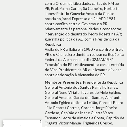
com a Ordem da Liberdade; cartas do PM ao
PR; Prof. Palma Carlos; Sá Carneiro; Norberto
Lopes; Patrício Gouveia; Amaro da Costa;
notícia no jornal Expresso de 24.ABR.1981
sobre conflito entre o Governo e o PR
relativamente às personalidades a condecorar;
intervenção do deputado Pedro Roseta na AR;
guerrilha política da AD com a Presidência da
República
Visita do PR a Itália em 1980 - encontro entre o
PR e o Chanceler Schmith a realizar na República
Federal da Alemanha no dia 02.MAI.1981
Exposição do PR relativamente a carta recebida
do Vice-Presidente da AR que levanta dúvidas
sobre deslocação à Alemanha do PR
Membros Presentes:
Presidente da República
General António dos Santos Ramalho Eanes,
General Nuno Viriato Tavares de Melo Egídeo,
General Amadeu Garcia dos Santos, Almirante
António Egídeo de Sousa Leitão, Coronel Pedro
Júlio Pezarat Correia, Coronel Jorge Ribeiro
Cardoso, Capitão de Mar e Guerra Vasco
Fernando Leote de Almeida e Costa, Capitão de
Fragata Víctor Manuel Trigueiros Crespo,