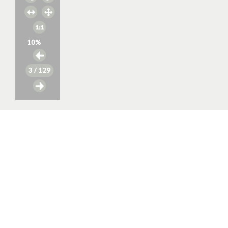
10
%
3
/ 129