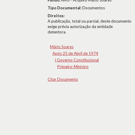
Fundo:
AMS - Arquivo Mário Soares
Tipo Documental:
Documentos
Direitos:
A publicação, total ou parcial, deste documento
exige prévia autorização da entidade
detentora.
Mário Soares
Após 25 de Abril de 1974
I Governo Constitucional
Primeiro-Ministro
Citar Documento