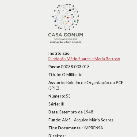
Instituição:
Fundação Mário Soares e Maria Barroso
Pasta:
00038.003.013
Título:
O Militante
Assunto:
Boletim de Organização do PCP
(SPIC)
Número:
53
Série:
III
Data:
Setembro de 1948
Fundo:
AMS - Arquivo Mário Soares
Tipo Documental:
IMPRENSA
Direitos: