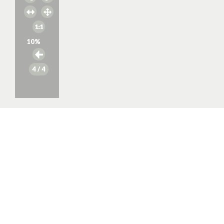
10
%
4
/ 4