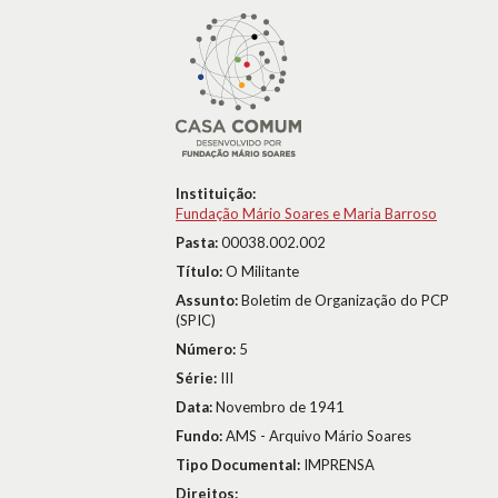
Instituição:
Fundação Mário Soares e Maria Barroso
Pasta:
00038.002.002
Título:
O Militante
Assunto:
Boletim de Organização do PCP
(SPIC)
Número:
5
Série:
III
Data:
Novembro de 1941
Fundo:
AMS - Arquivo Mário Soares
Tipo Documental:
IMPRENSA
Direitos: