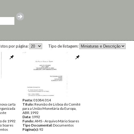
istos por página:
Tipo de listagem:
Pasta:
01084.014
nova carta
Título:
Reunião de Lisboa do Comité
organizada
para a União Monetária da Europa,
uste
ABR.1992
Data:
1992
ro de 1992
Fundo:
AMS - Arquivo Mário Soares
o Soares
Tipo Documental:
Documentos
ntos
Página(s):
92