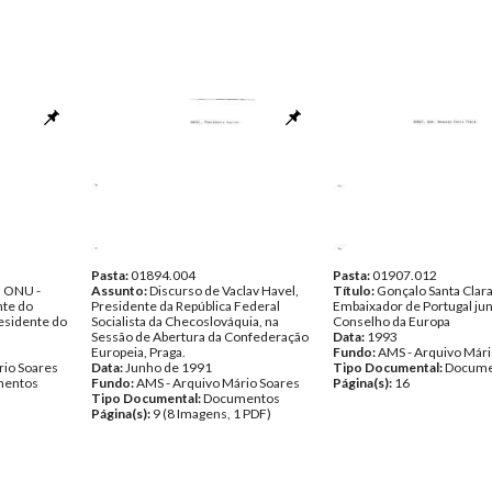
Pasta:
01894.004
Pasta:
01907.012
a ONU -
Assunto:
Discurso de Vaclav Havel,
Título:
Gonçalo Santa Clar
nte do
Presidente da República Federal
Embaixador de Portugal ju
esidente do
Socialista da Checoslováquia, na
Conselho da Europa
Sessão de Abertura da Confederação
Data:
1993
Europeia, Praga.
Fundo:
AMS - Arquivo Mári
rio Soares
Data:
Junho de 1991
Tipo Documental:
Docume
entos
Fundo:
AMS - Arquivo Mário Soares
Página(s):
16
Tipo Documental:
Documentos
Página(s):
9 (8 Imagens, 1 PDF)