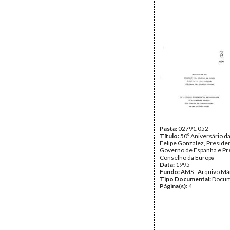
Pasta:
02791.052
Título:
50º Aniversário d
Felipe Gonzalez, Preside
Governo de Espanha e Pr
Conselho da Europa
Data:
1995
Fundo:
AMS - Arquivo Má
Tipo Documental:
Docum
Página(s):
4