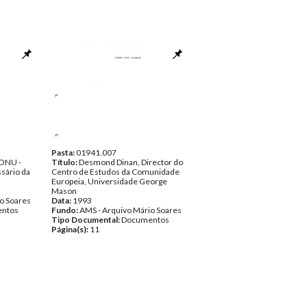
Pasta:
01941.007
 ONU -
Título:
Desmond Dinan, Director do
sário da
Centro de Estudos da Comunidade
Europeia, Universidade George
Mason
o Soares
Data:
1993
ntos
Fundo:
AMS - Arquivo Mário Soares
Tipo Documental:
Documentos
Página(s):
11