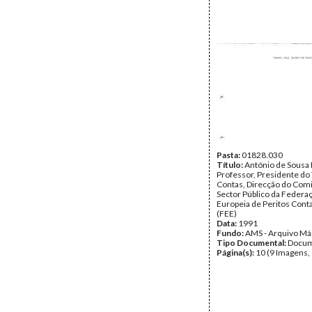
Pasta:
01828.030
Título:
António de Sousa 
Professor, Presidente do 
Contas, Direcção do Comi
Sector Público da Federa
Europeia de Peritos Conta
(FEE)
Data:
1991
Fundo:
AMS - Arquivo Má
Tipo Documental:
Docum
Página(s):
10 (9 Imagens,