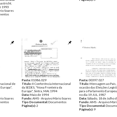
astricht.
de 1993
rio Soares
entos
Pasta:
01086.029
Pasta:
00397.027
nacional de
Título:
II Conferência Internacional
Título:
Mensagem ao País,
 Europa",
da SEDES, "Nova Fronteira da
ocasião das Eleições Legisl
Europa", Sintra, MAI.1994
para o Parlamento Europeu,
Data:
Maio de 1994
no dia 19.JUL.1987
rio Soares
Fundo:
AMS - Arquivo Mário Soares
Data:
Sábado, 18 de Julho 
entos
Tipo Documental:
Documentos
Fundo:
AMS - Arquivo Mári
Página(s):
2
Tipo Documental:
Docume
Página(s):
9