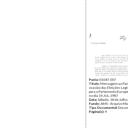
Pasta:
01047.007
Título:
Mensagem ao País
ocasião das Eleições Legis
para o Parlamento Europeu
no dia 19.JUL.1987
Data:
Sábado, 18 de Julho
Fundo:
AMS - Arquivo Má
Tipo Documental:
Docum
Página(s):
9