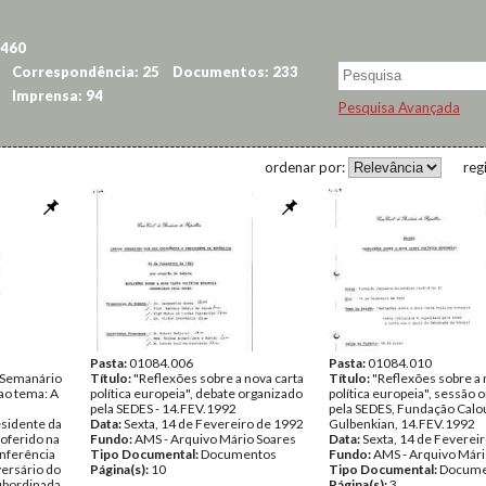
 460
Correspondência: 25
Documentos: 233
Imprensa: 94
Pesquisa Avançada
ordenar por:
reg
Pasta:
01084.006
Pasta:
01084.010
o Semanário
Título:
"Reflexões sobre a nova carta
Título:
"Reflexões sobre a 
ao tema: A
política europeia", debate organizado
política europeia", sessão 
pela SEDES - 14.FEV.1992
pela SEDES, Fundação Calo
esidente da
Data:
Sexta, 14 de Fevereiro de 1992
Gulbenkian, 14.FEV.1992
roferido na
Fundo:
AMS - Arquivo Mário Soares
Data:
Sexta, 14 de Feverei
nferência
Tipo Documental:
Documentos
Fundo:
AMS - Arquivo Mári
ersário do
Página(s):
10
Tipo Documental:
Docume
ubordinada
Página(s):
3