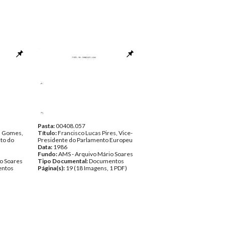
Pasta:
00408.057
a Gomes,
Título:
Francisco Lucas Pires, Vice-
nto do
Presidente do Parlamento Europeu
Data:
1986
Fundo:
AMS - Arquivo Mário Soares
o Soares
Tipo Documental:
Documentos
ntos
Página(s):
19 (18 Imagens, 1 PDF)