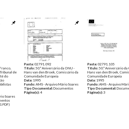
Pasta:
02791.092
Pasta:
02791.105
Franco,
Título:
50.º Aniversário da ONU -
Título:
50.º Aniversário da
Tribunal de
Hans van den Broek, Comissário da
Hans van den Broek, Comis
té do
Comunidade Europeia
Comunidade Europeia
ção
Data:
1995
Data:
1995
bilistas
Fundo:
AMS - Arquivo Mário Soares
Fundo:
AMS - Arquivo Mári
Tipo Documental:
Documentos
Tipo Documental:
Docume
Página(s):
4
Página(s):
3
rio Soares
entos
 1 PDF)