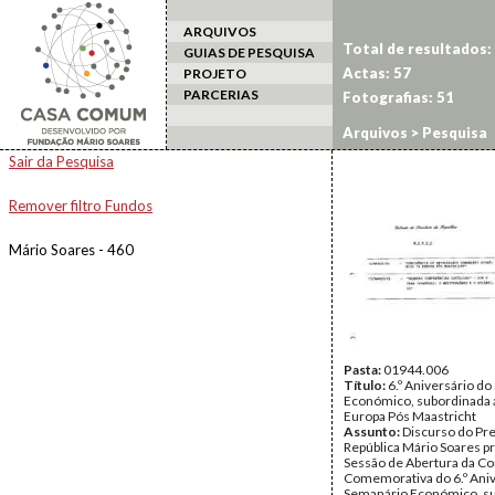
ARQUIVOS
Total de resultados:
GUIAS DE PESQUISA
Actas: 57
PROJETO
PARCERIAS
Fotografias: 51
Arquivos
> Pesquisa
Sair da Pesquisa
Remover filtro Fundos
Mário Soares - 460
Pasta:
01944.006
Título:
6.º Aniversário d
Económico, subordinada 
Europa Pós Maastricht
Assunto:
Discurso do Pr
República Mário Soares p
Sessão de Abertura da Co
Comemorativa do 6.º Aniv
Semanário Económico, s