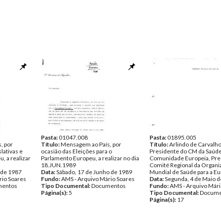
Pasta:
01047.008
Pasta:
01895.005
, por
Título:
Mensagem ao País, por
Título:
Arlindo de Carvalho
lativas e
ocasião das Eleições para o
Presidente do CM da Saúde
, a realizar
Parlamento Europeu, a realizar no dia
Comunidade Europeia, Pre
18.JUN.1989
Comité Regional da Organi
 de 1987
Data:
Sábado, 17 de Junho de 1989
Mundial de Saúde para a E
rio Soares
Fundo:
AMS - Arquivo Mário Soares
Data:
Segunda, 4 de Maio 
entos
Tipo Documental:
Documentos
Fundo:
AMS - Arquivo Mári
Página(s):
5
Tipo Documental:
Docume
Página(s):
17