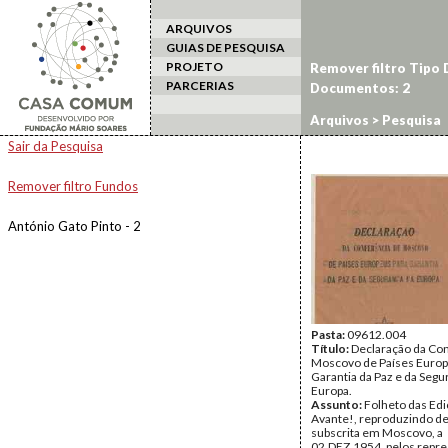
ARQUIVOS
GUIAS DE PESQUISA
PROJETO
Remover filtro Tipo
PARCERIAS
Documentos: 2
Arquivos
> Pesquisa
Sair da Pesquisa
Remover filtro Fundos
António Gato Pinto - 2
Pasta:
09612.004
Título:
Declaração da Co
Moscovo de Países Europ
Garantia da Paz e da Segu
Europa.
Assunto:
Folheto das Ed
Avante!, reproduzindo d
subscrita em Moscovo, a
02.DEZ.1954, pelos repr