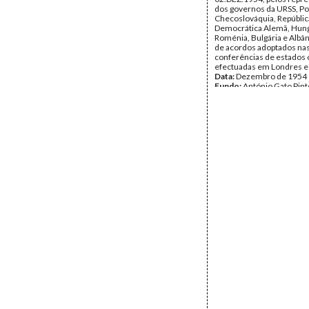
dos governos da URSS, Po
Checoslováquia, Repúblic
Democrática Alemã, Hung
Roménia, Bulgária e Albân
de acordos adoptados na
conferências de estados 
efectuadas em Londres e 
Data:
Dezembro de 1954
Fundo:
António Gato Pint
Tipo Documental:
Docum
Página(s):
8