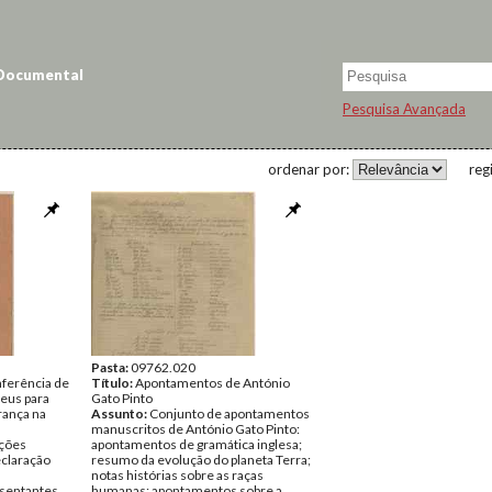
 Documental
Pesquisa Avançada
ordenar por:
reg
Pasta:
09762.020
nferência de
Título:
Apontamentos de António
eus para
Gato Pinto
rança na
Assunto:
Conjunto de apontamentos
manuscritos de António Gato Pinto:
ições
apontamentos de gramática inglesa;
eclaração
resumo da evolução do planeta Terra;
notas histórias sobre as raças
esentantes
humanas; apontamentos sobre a