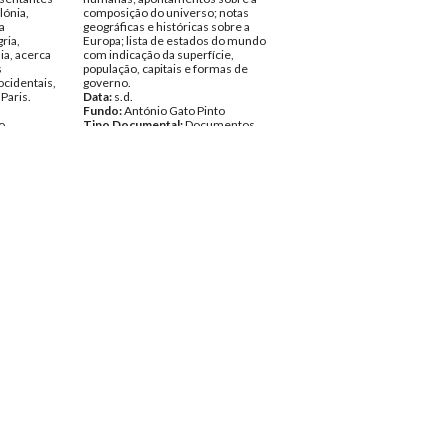
lónia,
composição do universo; notas
a
geográficas e históricas sobre a
ria,
Europa; lista de estados do mundo
ia, acerca
com indicação da superfície,
s
população, capitais e formas de
ocidentais,
governo.
Paris.
Data:
s.d.
Fundo:
António Gato Pinto
o
Tipo Documental:
Documentos
entos
Página(s):
20