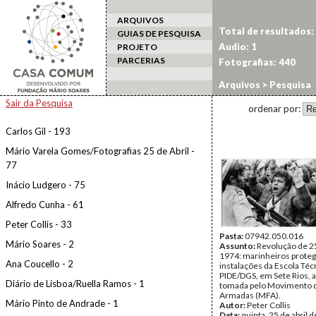
ARQUIVOS
Total de resultados:
GUIAS DE PESQUISA
Audio: 1
PROJETO
PARCERIAS
Fotografias: 440
Arquivos
> Pesquisa
Sair da Pesquisa
ordenar por:
Carlos Gil - 193
Mário Varela Gomes/Fotografias 25 de Abril -
77
Inácio Ludgero - 75
Alfredo Cunha - 61
Peter Collis - 33
Pasta:
07942.050.016
Mário Soares - 2
Assunto:
Revolução de 25
1974: marinheiros prote
Ana Coucello - 2
instalações da Escola Téc
PIDE/DGS, em Sete Rios, a
Diário de Lisboa/Ruella Ramos - 1
tomada pelo Movimento 
Armadas (MFA).
Mário Pinto de Andrade - 1
Autor:
Peter Collis
Data:
quinta, 25 de abril 