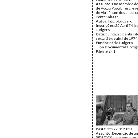
Assunto:
Um membro do 
de Acção Popular escreve
de Abril" num dos alicerc
Ponte Salazar.
Autor:
Inácio Ludgero
Inscrições:
25 Abril 74; I
Ludgero
Data:
quinta, 25 de abril d
sexta, 26 de abril de 1974
Fundo:
Inácio Ludgero
Tipo Documental:
Fotogr
Página(s):
1
Pasta:
12277.012.021
Assunto:
Detenção de um
PIDE/DGS por elementos