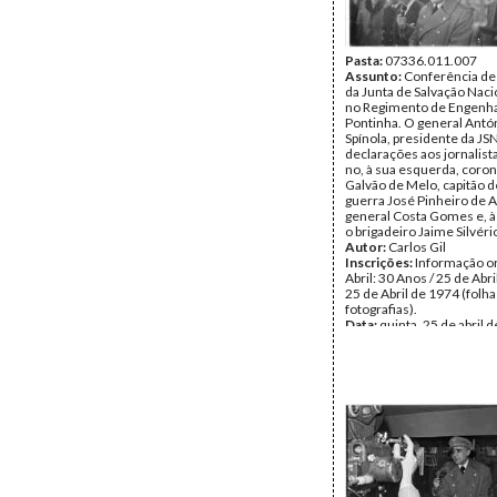
Pasta:
07336.011.007
Assunto:
Conferência de
da Junta de Salvação Naci
no Regimento de Engenhar
Pontinha. O general Antó
Spínola, presidente da JS
declarações aos jornalist
no, à sua esquerda, coron
Galvão de Melo, capitão 
guerra José Pinheiro de 
general Costa Gomes e, à 
o brigadeiro Jaime Silvér
Autor:
Carlos Gil
Inscrições:
Informação or
Abril: 30 Anos / 25 de Abri
25 de Abril de 1974 (folha
fotografias).
Data:
quinta, 25 de abril d
sexta, 26 de abril de 1974
Tipo Documental:
Fotogr
Página(s):
1