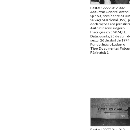
Pasta:
12277.012.002
Assunto:
General Antóni
Spínola, presidente da Ju
Salvação Nacional (JSN), 
declarações aos jornalist
Autor:
Inácio Ludgero
Inscrições:
25/4/74; I.L.
Data:
quinta, 25 de abril d
sexta, 26 de abril de 1974
Fundo:
Inácio Ludgero
Tipo Documental:
Fotogr
Página(s):
1
Pasta:
12277.011.012