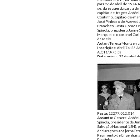
para 26 de abril de 1974. 
se, da esquerda para a dire
capitão-de-fragata Antón
Coutinho, capitão-de-mar
José Pinheiro de Azevedo
Francisco Costa Gomes e
Spínola, brigadeiro Jaime 
Marques e o coronel Carl
de Melo.
Autor:
Teresa Montserra
Inscrições:
Abril 74; 25 Ab
AD;11/3/75;da
Data:
quinta, 25 de abril d
sexta, 26 de abril de 1974
Fundo:
Inácio Ludgero
Tipo Documental:
Fotogr
Página(s):
1
Pasta:
12277.012.014
Assunto:
General Antóni
Spínola, presidente da Ju
Salvação Nacional (JSN), 
declarações aos jornalist
Regimento de Engenharia 
Pontinha.