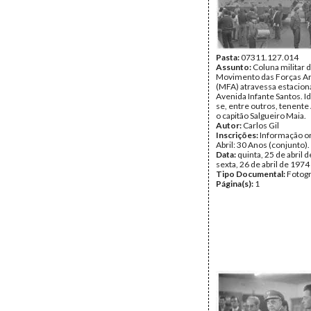
Pasta:
07311.127.014
Assunto:
Coluna militar 
Movimento das Forças A
(MFA) atravessa estacion
Avenida Infante Santos. I
se, entre outros, tenent
o capitão Salgueiro Maia.
Autor:
Carlos Gil
Inscrições:
Informação or
Abril: 30 Anos (conjunto).
Data:
quinta, 25 de abril d
sexta, 26 de abril de 1974
Tipo Documental:
Fotogr
Página(s):
1