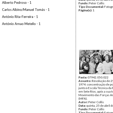
Alberto Pedroso - 1
Fundo:
Peter Collis
Tipo Documental:
Fotogr
Carlos Albino/Manuel Tomás - 1
Página(s):
1
António Rita-Ferreira - 1
António Arnao Metello - 1
Pasta:
07942.050.022
Assunto:
Revolução de 25
1974: concentração de p
junto à Escola Técnica da
em Sete Rios, após a sua 
Movimento das Forças A
(MFA).
Autor:
Peter Collis
Data:
quinta, 25 de abril 
Fundo:
Peter Collis
Tipo Documental:
Fotogr