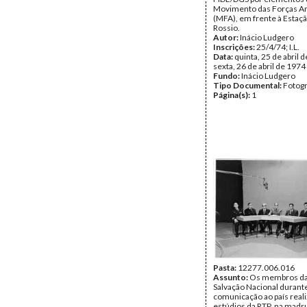
Movimento das Forças A
(MFA), em frente à Estaç
Rossio.
Autor:
Inácio Ludgero
Inscrições:
25/4/74; I.L.
Data:
quinta, 25 de abril d
sexta, 26 de abril de 1974
Fundo:
Inácio Ludgero
Tipo Documental:
Fotogr
Página(s):
1
Pasta:
12277.006.016
Assunto:
Os membros da
Salvação Nacional durant
comunicação ao país real
estúdios da RTP, na madr