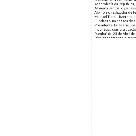
Assembleia da República,
Almeida Santos, o jornalis
Albino e o realizador de t
Manuel Tomás fizeram en
Fundação, na pessoa do 
Presidente, Dr. Mário Soar
magnética com a gravação 
"senha" do 25 de Abril de
(designadamente, a canç
Afonso, Grândola Vila Mo
diversos poemas da autor
Albino).
Autor:
Carlos Albino; Jo
Data:
Quarta, 24 de Abril 
Quinta, 25 de Abril de 19
Fundo:
Carlos Albino/Ma
Tipo Documental:
Audio
Página(s):
5 (4 Imagens, 