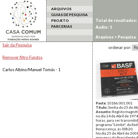
ARQUIVOS
GUIAS DE PESQUISA
Total de resultados:
PROJETO
PARCERIAS
Audio: 1
Arquivos
> Pesquisa
Sair da Pesquisa
ordenar por:
Remover filtro Fundos
Carlos Albino/Manuel Tomás - 1
Pasta:
10186.001.001
Título:
Senha do 25 de Ab
Assunto:
Registo magnét
no dia 24 de Abril de 1974
horas, para ser transmiti
programa "Limite", da Rád
Renascença, às 00h20.
No dia 25 de Abril de 200
presença do Presidente 