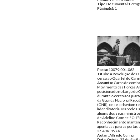
Tipo Documental:
Fotogr
Página(s):
1
Pasta:
10079.001.062
Título:
A Revolução dos C
cerco ao Quartel do Car
Assunto:
Carro de comba
Movimento das Forças A
posicionado no Largo do 
durante o cerco ao Quart
da Guarda Nacional Repub
(GNR), onde se haviam re
líder ditatorial Marcelo C
alguns dos seus ministro
de Adelino Gomes: "O 1º 
Reconhecimento mantém
apontadas para as portas d
25 ABR. 1974.
Autor:
Alfredo Cunha
Data:
Quinta, 25 de Abril