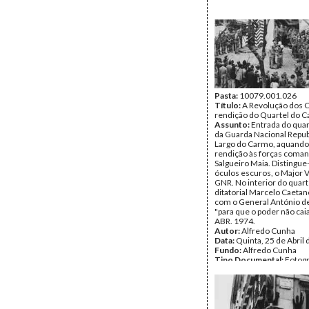
Página(s):
1
Pasta:
10079.001.026
Título:
A Revolução dos C
rendição do Quartel do 
Assunto:
Entrada do quar
da Guarda Nacional Repub
Largo do Carmo, aquando
rendição às forças coma
Salgueiro Maia. Distingue
óculos escuros, o Major V
GNR. No interior do quarte
ditatorial Marcelo Caeta
com o General António de
"para que o poder não caia
ABR. 1974.
Autor:
Alfredo Cunha
Data:
Quinta, 25 de Abril
Fundo:
Alfredo Cunha
Tipo Documental:
Fotogr
Página(s):
1