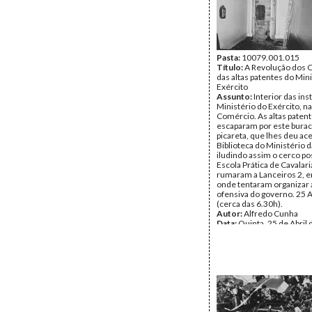
Pasta:
10079.001.015
Título:
A Revolução dos C
das altas patentes do Min
Exército
Assunto:
Interior das ins
Ministério do Exército, n
Comércio. As altas patent
escaparam por este burac
picareta, que lhes deu ac
Biblioteca do Ministério 
iludindo assim o cerco po
Escola Prática de Cavalaria
rumaram a Lanceiros 2, 
onde tentaram organizar 
ofensiva do governo. 25 
(cerca das 6.30h).
Autor:
Alfredo Cunha
Data:
Quinta, 25 de Abril
Fundo:
Alfredo Cunha
Tipo Documental:
Fotogr
Página(s):
1