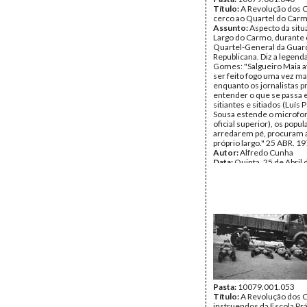
Título:
A Revolução dos C
cerco ao Quartel do Car
Assunto:
Aspecto da situ
Largo do Carmo, durante 
Quartel-General da Guar
Republicana. Diz a legend
Gomes: "Salgueiro Maia av
ser feito fogo uma vez ma
enquanto os jornalistas 
entender o que se passa 
sitiantes e sitiados (Luís 
Sousa estende o microfo
oficial superior), os popu
arredarem pé, procuram 
próprio largo." 25 ABR. 19
Autor:
Alfredo Cunha
Data:
Quinta, 25 de Abril
Fundo:
Alfredo Cunha
Tipo Documental:
Fotogr
Página(s):
1
Pasta:
10079.001.053
Título:
A Revolução dos C
instruendos da Escola Prá