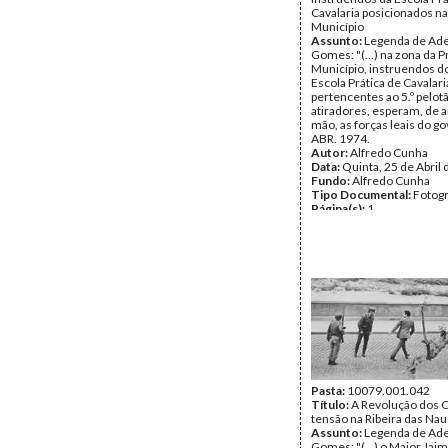
Cavalaria posicionados na
Município
Assunto:
Legenda de Ade
Gomes: "(...) na zona da P
Município, instruendos d
Escola Prática de Cavalari
pertencentes ao 5.º pelot
atiradores, esperam, de 
mão, as forças leais do go
ABR. 1974.
Autor:
Alfredo Cunha
Data:
Quinta, 25 de Abril
Fundo:
Alfredo Cunha
Tipo Documental:
Fotogr
Página(s):
1
Pasta:
10079.001.042
Título:
A Revolução dos C
tensão na Ribeira das Nau
Assunto:
Legenda de Ade
Gomes: "(...) o Major Jai