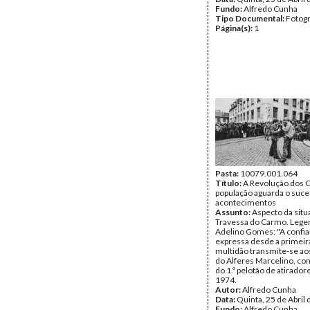
Fundo:
Alfredo Cunha
Tipo Documental:
Fotogr
Página(s):
1
Pasta:
10079.001.064
Título:
A Revolução dos C
população aguarda o suc
acontecimentos
Assunto:
Aspecto da situ
Travessa do Carmo. Lege
Adelino Gomes: "A confi
expressa desde a primeir
multidão transmite-se ao
do Alferes Marcelino, c
do 1.º pelotão de atirador
1974.
Autor:
Alfredo Cunha
Data:
Quinta, 25 de Abril
Fundo:
Alfredo Cunha