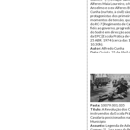
Alferes Maia Loureiro, o 
Anselmo e o ex-Alferes Br
Cunha (na foto, à civil) são
protagonistas dos primei
momentos de tensão, qu
do RC-7 [Regimento de Cav
fiéis ao governo, progred
do Sodré em direcção aos
da EPC [Escola Prática de 
25 ABR. 1974 (cerca das 
10.30h).
Autor:
Alfredo Cunha
Data:
Quinta, 25 de Abril
Fundo:
Alfredo Cunha
Tipo Documental:
Fotogr
Página(s):
1
Pasta:
10079.001.035
Título:
A Revolução dos C
instruendos da Escola Prá
Cavalaria posicionados na
Município
Assunto:
Legenda de Ade
Gomes: "(...) na zona da P