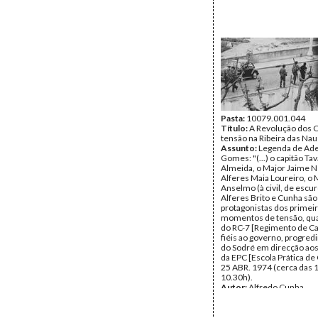
Pasta:
10079.001.044
Título:
A Revolução dos C
tensão na Ribeira das Nau
Assunto:
Legenda de Ade
Gomes: "(...) o capitão Ta
Almeida, o Major Jaime N
Alferes Maia Loureiro, o 
Anselmo (à civil, de escur
Alferes Brito e Cunha são
protagonistas dos primei
momentos de tensão, qu
do RC-7 [Regimento de Cav
fiéis ao governo, progred
do Sodré em direcção aos
da EPC [Escola Prática de 
25 ABR. 1974 (cerca das 
10.30h).
Autor:
Alfredo Cunha
Data:
Quinta, 25 de Abril
Fundo:
Alfredo Cunha
Tipo Documental:
Fotogr