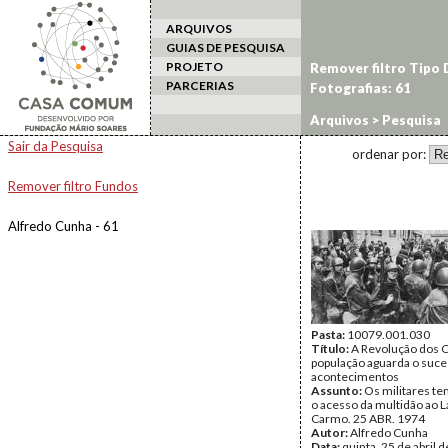
ARQUIVOS
GUIAS DE PESQUISA
PROJETO
Remover filtro Tipo
PARCERIAS
Fotografias: 61
Arquivos
> Pesquisa
Sair da Pesquisa
ordenar por:
Remover filtro Fundos
Alfredo Cunha - 61
Pasta:
10079.001.030
Título:
A Revolução dos C
população aguarda o suc
acontecimentos
Assunto:
Os militares te
o acesso da multidão ao L
Carmo. 25 ABR. 1974
Autor:
Alfredo Cunha
Data:
quinta, 25 de abril 