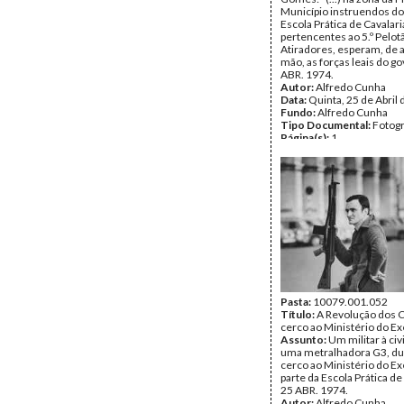
Município instruendos d
Escola Prática de Cavalari
pertencentes ao 5.º Pelot
Atiradores, esperam, de 
mão, as forças leais do go
ABR. 1974.
Autor:
Alfredo Cunha
Data:
Quinta, 25 de Abril
Fundo:
Alfredo Cunha
Tipo Documental:
Fotogr
Página(s):
1
Pasta:
10079.001.052
Título:
A Revolução dos C
cerco ao Ministério do Ex
Assunto:
Um militar à civ
uma metralhadora G3, du
cerco ao Ministério do Ex
parte da Escola Prática de
25 ABR. 1974.
Autor:
Alfredo Cunha