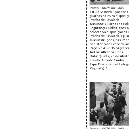
Pasta:
10079.001.003
Título:
A Revolução dos C
guardas da PSP à disposiç
Prática de Cavalaria
Assunto:
Guardas da Polí
Segurança Pública, após 
colocado à disposição da 
Prática de Cavalaria, agu
suas instruções, nas ime
Ministério do Exército, ao
Paço. 25 ABR. 1974 (cerca
Autor:
Alfredo Cunha
Data:
Quinta, 25 de Abril
Fundo:
Alfredo Cunha
Tipo Documental:
Fotogr
Página(s):
1
Pasta:
10079.001.040