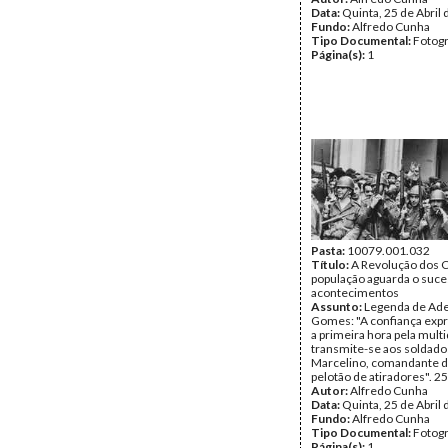
Data:
Quinta, 25 de Abril
Fundo:
Alfredo Cunha
Tipo Documental:
Fotogr
Página(s):
1
Pasta:
10079.001.032
Título:
A Revolução dos C
população aguarda o suc
acontecimentos
Assunto:
Legenda de Ade
Gomes: "A confiança exp
a primeira hora pela mult
transmite-se aos soldado
Marcelino, comandante do
pelotão de atiradores". 2
Autor:
Alfredo Cunha
Data:
Quinta, 25 de Abril
Fundo:
Alfredo Cunha
Tipo Documental:
Fotogr
Página(s):
1