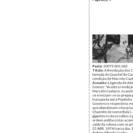
Pasta:
10079.001.065
Título:
A Revolução dos C
tomada do Quartel do Ca
rendição de Marcelo Cae
Assunto:
Legenda de Ade
Gomes: "Aceite a rendiçã
Marcelo Caetano, os por
se e iniciam-se os prepara
transporte até à Pontinha
Governo e respectivos mi
que abandonam o local n
Chaimite de nome Bula (..
gigantesco de assobios e 
ordem antifascistas aco
saída da coluna com os pr
25 ABR. 1974 (cerca das 
Autor:
Alfredo Cunha