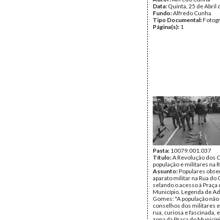
Data:
Quinta, 25 de Abril
Fundo:
Alfredo Cunha
Tipo Documental:
Fotogr
Página(s):
1
Pasta:
10079.001.037
Título:
A Revolução dos C
população e militares na 
Assunto:
Populares obse
aparato militar na Rua do
selando o acesso à Praça
Município. Legenda de Ad
Gomes: "A população não
conselhos dos militares e
rua, curiosa e fascinada,
zona da Praça do Municíp