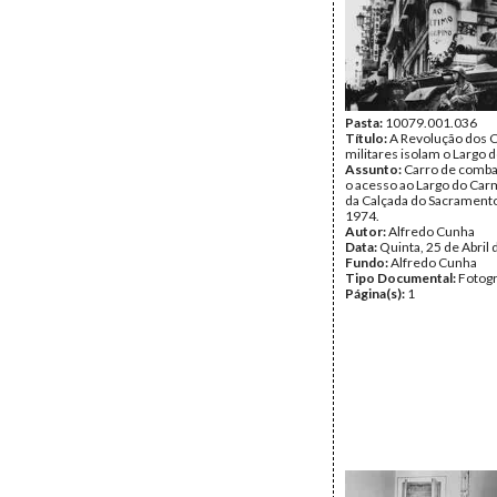
Pasta:
10079.001.036
Título:
A Revolução dos C
militares isolam o Largo
Assunto:
Carro de comba
o acesso ao Largo do Carm
da Calçada do Sacramento
1974.
Autor:
Alfredo Cunha
Data:
Quinta, 25 de Abril
Fundo:
Alfredo Cunha
Tipo Documental:
Fotogr
Página(s):
1