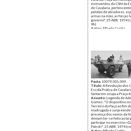
instruendos do CSM da Es
de Cavalaria, pertencentes
pelotão de atiradores, es
armas na mão, as forças l
governo". 25 ABR. 1974 (
9h)
Autor:
Alfredo Cunha
Data:
Quinta, 25 de Abril
Fundo:
Alfredo Cunha
Tipo Documental:
Fotogr
Página(s):
1
Pasta:
10079.001.009
Título:
A Revolução dos C
Escola Prática de Cavalari
Santarém ocupa a Praça 
Assunto:
Legenda de Ade
Gomes: "O dispositivo oc
Terreiro do Paço ao fim d
madrugada e surpreende
presença dos navios da N
deviam ter-se feito ao lar
participar no exercício «
Patrol»". 25 ABR. 1974 (ce
Autor:
Alfredo Cunha