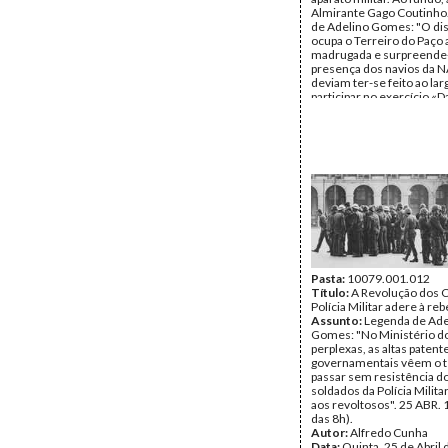
Almirante Gago Coutinho
de Adelino Gomes: "O dis
ocupa o Terreiro do Paço 
madrugada e surpreende
presença dos navios da N
deviam ter-se feito ao lar
participar no exercício «D
25 ABR. 1974 (cerca das 9
Autor:
Alfredo Cunha
Data:
Quinta, 25 de Abril
Fundo:
Alfredo Cunha
Tipo Documental:
Fotogr
Página(s):
1
Pasta:
10079.001.012
Título:
A Revolução dos C
Polícia Militar adere à reb
Assunto:
Legenda de Ade
Gomes: "No Ministério do
perplexas, as altas patent
governamentais vêem o 
passar sem resistência do
soldados da Polícia Milit
aos revoltosos". 25 ABR. 
das 8h).
Autor:
Alfredo Cunha
Data:
Quinta, 25 de Abril