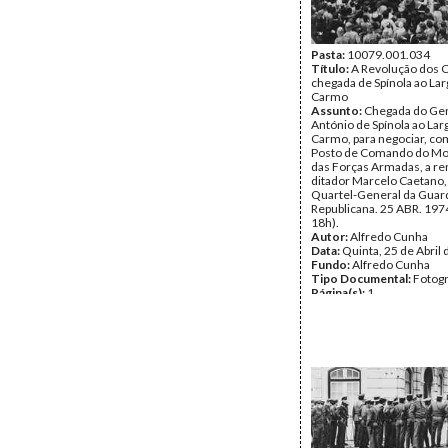
Pasta:
10079.001.034
Título:
A Revolução dos C
chegada de Spínola ao Lar
Carmo
Assunto:
Chegada do Ge
António de Spínola ao Lar
Carmo, para negociar, com
Posto de Comando do M
das Forças Armadas, a re
ditador Marcelo Caetano, 
Quartel-General da Guar
Republicana. 25 ABR. 197
18h).
Autor:
Alfredo Cunha
Data:
Quinta, 25 de Abril
Fundo:
Alfredo Cunha
Tipo Documental:
Fotogr
Página(s):
1