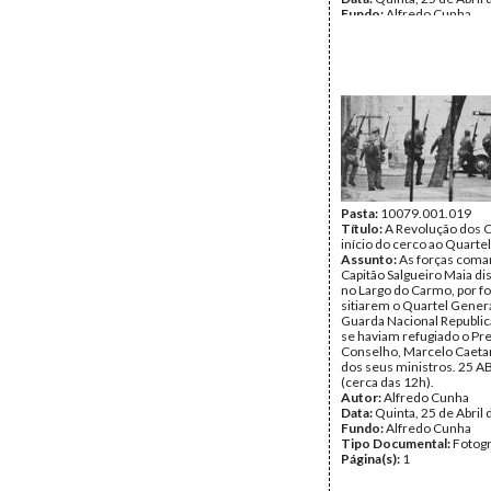
Fundo:
Alfredo Cunha
Tipo Documental:
Fotogr
Página(s):
1
Pasta:
10079.001.019
Título:
A Revolução dos C
início do cerco ao Quart
Assunto:
As forças coma
Capitão Salgueiro Maia d
no Largo do Carmo, por f
sitiarem o Quartel Gener
Guarda Nacional Republic
se haviam refugiado o Pr
Conselho, Marcelo Caetan
dos seus ministros. 25 A
(cerca das 12h).
Autor:
Alfredo Cunha
Data:
Quinta, 25 de Abril
Fundo:
Alfredo Cunha
Tipo Documental:
Fotogr
Página(s):
1