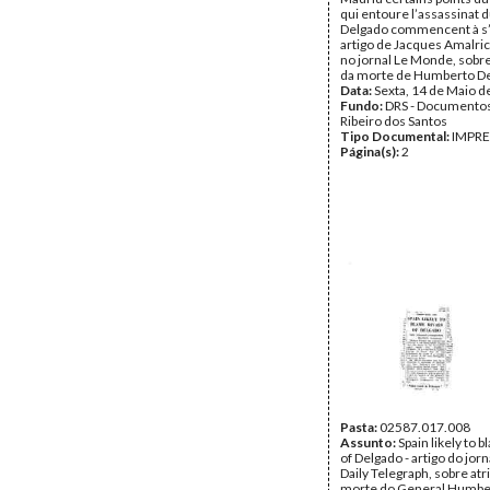
qui entoure l’assassinat 
Delgado commencent à s’é
artigo de Jacques Amalric
no jornal Le Monde, sobre
da morte de Humberto De
Data:
Sexta, 14 de Maio d
Fundo:
DRS - Documentos
Ribeiro dos Santos
Tipo Documental:
IMPR
Página(s):
2
Pasta:
02587.017.008
Assunto:
Spain likely to b
of Delgado - artigo do jorn
Daily Telegraph, sobre atr
morte do General Humbe