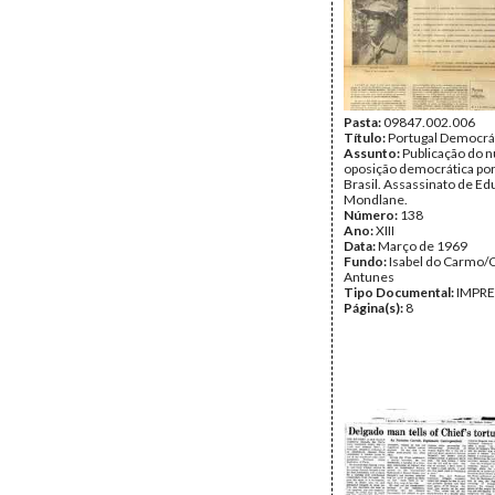
Pasta:
09847.002.006
Título:
Portugal Democrá
Assunto:
Publicação do n
oposição democrática po
Brasil. Assassinato de E
Mondlane.
Número:
138
Ano:
XIII
Data:
Março de 1969
Fundo:
Isabel do Carmo/
Antunes
Tipo Documental:
IMPR
Página(s):
8