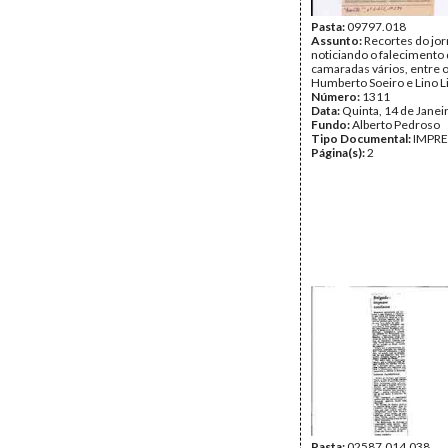
Pasta:
09797.018
Assunto:
Recortes do jor
noticiando o falecimento
camaradas vários, entre o
Humberto Soeiro e Lino L
Número:
1311
Data:
Quinta, 14 de Janei
Fundo:
Alberto Pedroso
Tipo Documental:
IMPR
Página(s):
2
Pasta:
02587.014.038