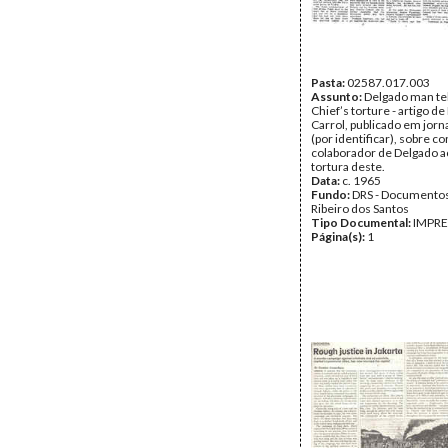
Pasta:
02587.017.003
Assunto:
Delgado man tel
Chief’s torture - artigo de
Carrol, publicado em jorna
(por identificar), sobre c
colaborador de Delgado a
tortura deste.
Data:
c. 1965
Fundo:
DRS - Documentos
Ribeiro dos Santos
Tipo Documental:
IMPR
Página(s):
1