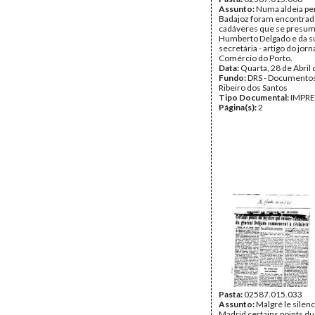
Assunto:
Numa aldeia pe
Badajoz foram encontrad
cadáveres que se presu
Humberto Delgado e da s
secretária - artigo do jorn
Comércio do Porto.
Data:
Quarta, 28 de Abril
Fundo:
DRS - Documentos
Ribeiro dos Santos
Tipo Documental:
IMPR
Página(s):
2
Pasta:
02587.015.033
Assunto:
Malgré le silen
Madrid certains points d