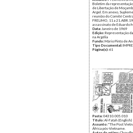
Boletim da representação
de Libertação de Moçam
Argel. Em anexo, Supleme
reunião do Comité Centra
FRELIMO, 11 a 21.ABR.19
assassinato de Eduardo 
Data:
Janeiro de 1969
Edição:
Representação d
na Argélia
Fundo:
Mário Pinto de A
Tipo Documental:
IMPR
Página(s):
61
Pasta:
04310.005.010
Título:
Al-Fatah (English)
Assunto:
"The Post Vietn
África pós-Vietname.
Autor do artigo:
Choudhr