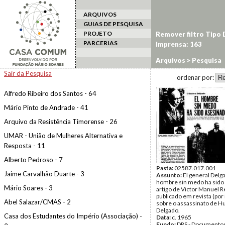
ARQUIVOS
GUIAS DE PESQUISA
PROJETO
Remover filtro Tipo
PARCERIAS
Imprensa: 163
Arquivos
> Pesquisa
Sair da Pesquisa
ordenar por:
Alfredo Ribeiro dos Santos - 64
Mário Pinto de Andrade - 41
Arquivo da Resistência Timorense - 26
UMAR - União de Mulheres Alternativa e
Resposta - 11
Alberto Pedroso - 7
Pasta:
02587.017.001
Jaime Carvalhão Duarte - 3
Assunto:
El general Delga
hombre sin medo ha sido 
Mário Soares - 3
artigo de Victor Manuel R
publicado em revista (por 
Abel Salazar/CMAS - 2
sobre o assassinato de 
Delgado.
Casa dos Estudantes do Império (Associação) -
Data:
c. 1965
Fundo:
DRS - Documentos