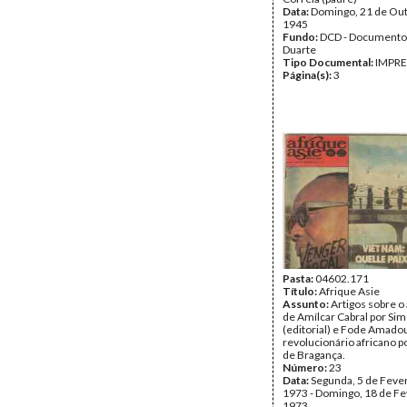
Data:
Domingo, 21 de Ou
1945
Fundo:
DCD - Documento
Duarte
Tipo Documental:
IMPR
Página(s):
3
Pasta:
04602.171
Título:
Afrique Asie
Assunto:
Artigos sobre o
de Amílcar Cabral por Si
(editorial) e Fode Amadou,
revolucionário africano p
de Bragança.
Número:
23
Data:
Segunda, 5 de Feve
1973 - Domingo, 18 de Fe
1973