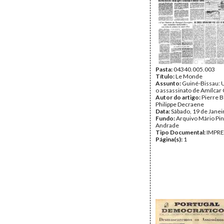
Pasta:
04340.005.003
Título:
Le Monde
Assunto:
Guiné-Bissau: 
o assassinato de Amílcar 
Autor do artigo:
Pierre B
Philippe Decraene
Data:
Sábado, 19 de Janei
Fundo:
Arquivo Mário Pin
Andrade
Tipo Documental:
IMPR
Página(s):
1