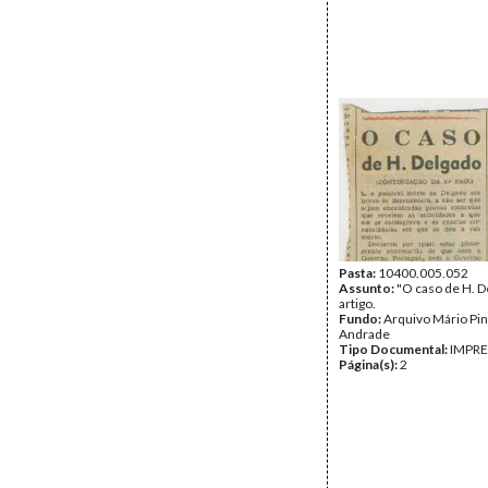
Pasta:
10400.005.052
Assunto:
"O caso de H. D
artigo.
Fundo:
Arquivo Mário Pin
Andrade
Tipo Documental:
IMPR
Página(s):
2