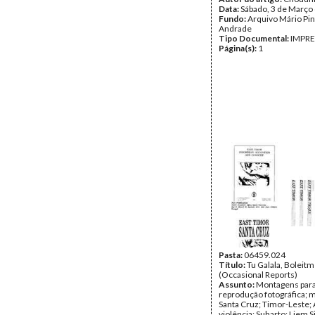
Data:
Sábado, 3 de Março
Fundo:
Arquivo Mário Pin
Andrade
Tipo Documental:
IMPR
Página(s):
1
Pasta:
06459.024
Título:
Tu Galala, Boleit
(Occasional Reports)
Assunto:
Montagens par
reprodução fotográfica; 
Santa Cruz; Timor-Leste; 
violência; Suharto; Liem S