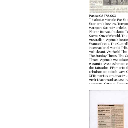
Pasta:
06478.003
Título:
Le Monde, Far Ea
Economic Review, Tempo,
Harapan, Suara Merdeka,
Pikiran Rakyat, Poskota, T
Karya, Onze Wereld, The
Australian, Agência Reute
France Press, The Guardi
Internacional Herald Trib
Volkskrant, Warheid, The
The Sunday Times, The C
Times, Agência Associat
Assunto:
Assassinatos; 
dos tatuados; PP; morte 
criminosos; polícia; Java 
DPR; mortes em Java; Mu
Amir Machmud; assassin
secretos; Carmel; limpez
Papua Nova Guiné; ASEAN
Marzuki
Data:
Abril de 1983 - De
1983
Fundo:
Arquivo da Resist
Timorense - TAPOL
Tipo Documental:
IMPR
Página(s):
71