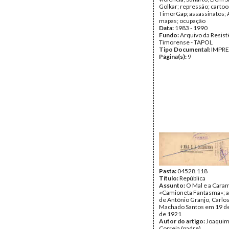
Golkar; repressão; cartoo
TimorGap; assassinatos; 
mapas; ocupação
Data:
1983 - 1990
Fundo:
Arquivo da Resist
Timorense - TAPOL
Tipo Documental:
IMPR
Página(s):
9
Pasta:
04528.118
Título:
República
Assunto:
O Mal e a Cara
«Camioneta Fantasma»; a
de António Granjo, Carlos
Machado Santos em 19 d
de 1921
Autor do artigo:
Joaquim
Correia (padre)