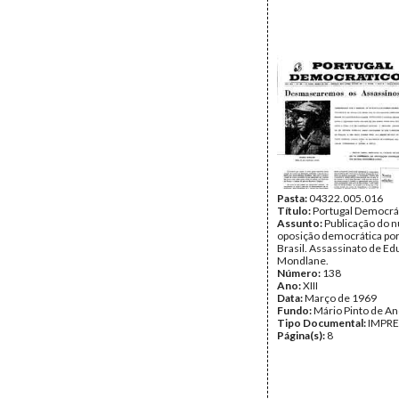
Pasta:
04322.005.016
Título:
Portugal Democrá
Assunto:
Publicação do n
oposição democrática po
Brasil. Assassinato de E
Mondlane.
Número:
138
Ano:
XIII
Data:
Março de 1969
Fundo:
Mário Pinto de A
Tipo Documental:
IMPR
Página(s):
8