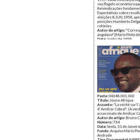
seu flagelo económico par
Reivindicações fundamen
Expectativas sobre resul
eleições 8.JUN.1958, ape
posições Humberto Delga
colónias.
Autor do artigo:
"Corres
angolano" [Mário Pinto d
Data:
Junho de 1958
Fundo:
Arquivo Mário Pin
Andrade
Tipo Documental:
IMPR
Página(s):
3
Pasta:
04348.001.002
Título:
Jeune Afrique
Assunto:
"La vérité sur l'
d' Amílcar Cabral". (A ver
assassinato de Amílcar Ca
Autor do artigo:
Bruno C
Número:
734
Data:
Sexta, 31 de Janeir
Fundo:
Arquivo Mário Pin
Andrade
Tipo Documental:
IMPR