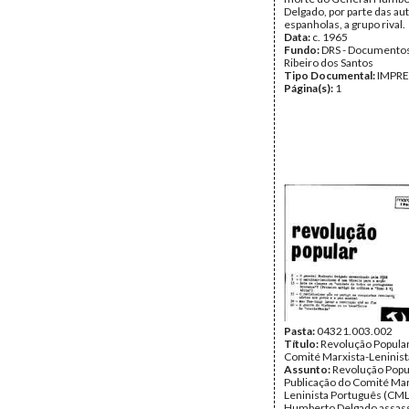
Delgado, por parte das au
espanholas, a grupo rival.
Data:
c. 1965
Fundo:
DRS - Documentos
Ribeiro dos Santos
Tipo Documental:
IMPR
Página(s):
1
Pasta:
04321.003.002
Título:
Revolução Popular
Comité Marxista-Leninis
Assunto:
Revolução Popu
Publicação do Comité Mar
Leninista Português (CML
Humberto Delgado assass