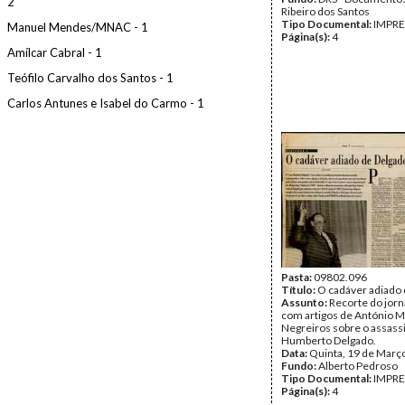
2
Ribeiro dos Santos
Tipo Documental:
IMPR
Manuel Mendes/MNAC - 1
Página(s):
4
Amílcar Cabral - 1
Teófilo Carvalho dos Santos - 1
Carlos Antunes e Isabel do Carmo - 1
Pasta:
09802.096
Título:
O cadáver adiado
Assunto:
Recorte do jorn
com artigos de António M
Negreiros sobre o assass
Humberto Delgado.
Data:
Quinta, 19 de Març
Fundo:
Alberto Pedroso
Tipo Documental:
IMPR
Página(s):
4