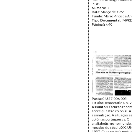
PIDE.
Número:
3
Data:
Março de 1965
Fundo:
Mário Pinto de A
Tipo Documental:
IMPR
Página(s):
40
Pasta:
04357.006.005
Título:
Democratie Nouve
Assunto:
Discurso recent
sobre questão colonial. A
assimilação. A situação e
colónias portuguesas. O
analfabetismo no mundo
meados do século XX, U
1957. Cada colónia portu