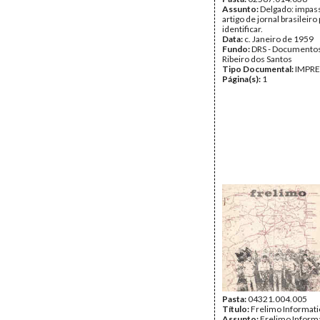
Assunto:
Delgado: impas
artigo de jornal brasileiro
identificar.
Data:
c. Janeiro de 1959
Fundo:
DRS - Documentos
Ribeiro dos Santos
Tipo Documental:
IMPR
Página(s):
1
Pasta:
04321.004.005
Título:
Frelimo Informat
Assunto:
Frelimo Informa