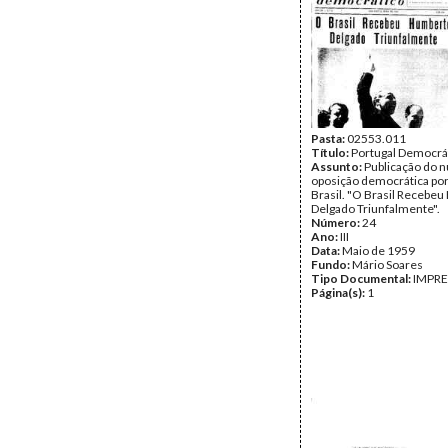
Pasta:
02553.011
Título:
Portugal Democrá
Assunto:
Publicação do n
oposição democrática po
Brasil. "O Brasil Recebe
Delgado Triunfalmente".
Número:
24
Ano:
III
Data:
Maio de 1959
Fundo:
Mário Soares
Tipo Documental:
IMPR
Página(s):
1