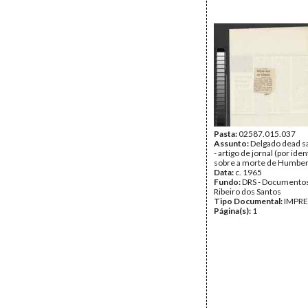
Pasta:
02587.015.037
Assunto:
Delgado dead s
- artigo de jornal (por ident
sobre a morte de Humber
Data:
c. 1965
Fundo:
DRS - Documentos
Ribeiro dos Santos
Tipo Documental:
IMPR
Página(s):
1