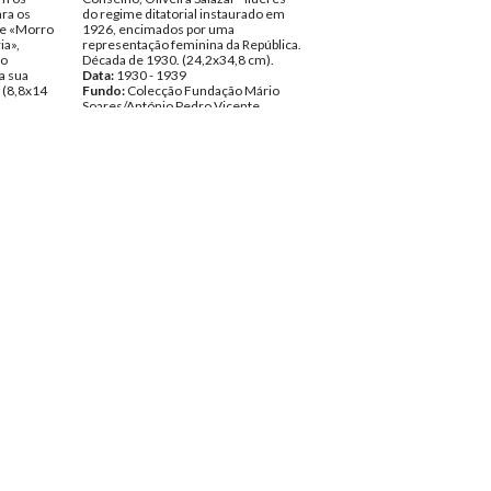
ara os
do regime ditatorial instaurado em
se «Morro
1926, encimados por uma
ia»,
representação feminina da República.
ao
Década de 1930. (24,2x34,8 cm).
a sua
Data:
1930 - 1939
 (8,8x14
Fundo:
Colecção Fundação Mário
Soares/António Pedro Vicente
4-12-
Tipo Documental:
ARTE
alvem a
Página(s):
1
ES«
 Mário
nte