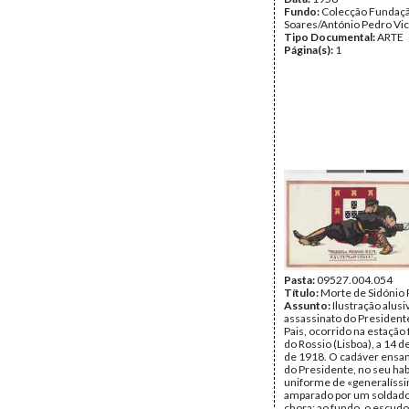
Fundo:
Colecção Fundaç
Soares/António Pedro Vi
Tipo Documental:
ARTE
Página(s):
1
Pasta:
09527.004.054
Título:
Morte de Sidónio 
Assunto:
Ilustração alusi
assassinato do President
Pais, ocorrido na estação 
do Rossio (Lisboa), a 14
de 1918. O cadáver ensa
do Presidente, no seu hab
uniforme de «generalíssi
amparado por um soldado
chora; ao fundo, o escud