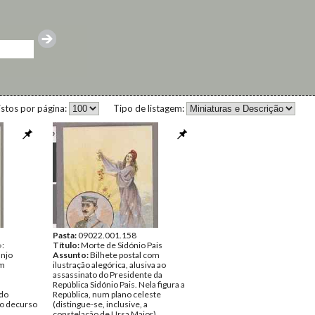
istos por página:
Tipo de listagem:
Pasta:
09022.001.158
»:
Título:
Morte de Sidónio Pais
anjo
Assunto:
Bilhete postal com
om
ilustração alegórica, alusiva ao
assassinato do Presidente da
República Sidónio Pais. Nela figura a
 do
República, num plano celeste
no decurso
(distingue-se, inclusive, a
constelação de Ursa Maior),