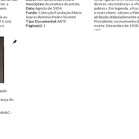
ior, a
Inscrições:
Assinatura do artista
dizeres «Assistência» e «P
 bem.
Data:
Agosto de 1924
pobres». Em legenda, a fra
Fundo:
Colecção Fundação Mário
e morro bem, salvem a Pátr
da ao
Soares/António Pedro Vicente
atribuída efabuladamente 
9,5 cm).
Tipo Documental:
ARTE
Presidente, no momento d
rro
Página(s):
1
morte. Dezembro de 1918.
cm).
Inscrições:
Em legenda: «1
ão Mário
918/Morro e morro bem, s
cente
Pátria» e «DR. SIDONIO PA
Data:
1918 - 1918
Fundo:
Colecção Fundação
Soares/António Pedro Vice
Tipo Documental:
ARTE
Página(s):
1
lgado
rança do
MNAC -