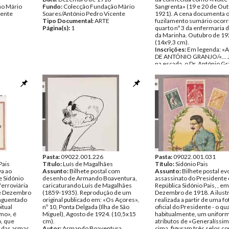
ão Mário
Fundo:
Colecção Fundação Mário
Sangrenta» (19 e 20 de Ou
cente
Soares/António Pedro Vicente
1921). A cena documenta 
Tipo Documental:
ARTE
fuzilamento sumário ocorr
Página(s):
1
quarto nº 3 da enfermaria 
da Marinha. Outubro de 19
(14x9,3 cm).
Inscrições:
Em legenda: «
DE ANTÓNIO GRANJO/«… Já
na escada, o Dr. António Gr
refugiou-se ainda no quarto
entrando atraz dêle uma m
que ali o acabou de ma-/tar.
relato duma testemunha oc
Data:
Quinta, 20 de Outub
Fundo:
Colecção Fundação
Soares/António Pedro Vice
Tipo Documental:
ARTE
Página(s):
1
Pasta:
09022.001.226
Pasta:
09022.001.031
Pais
Título:
Luís de Magalhães
Título:
Sidónio Pais
va ao
Assunto:
Bilhete postal com
Assunto:
Bilhete postal e
e Sidónio
desenho de Armando Boaventura,
assassinato do Presidente 
ferroviária
caricaturando Luís de Magalhães
República Sidónio Pais, , e
 de Dezembro
(1859-1935). Reprodução de um
Dezembro de 1918. A ilustr
nguentado
original publicado em: «Os Açores»,
realizada a partir de uma fo
itual
nº 10, Ponta Delgada (Ilha de São
oficial do Presidente - o qua
mo», é
Miguel), Agosto de 1924. (10,5x15
habitualmente, um unifor
, que
cm).
atributos de «Generalíssim
o das armas
Autor:
Armando Boaventura
cima, figuram três selos c