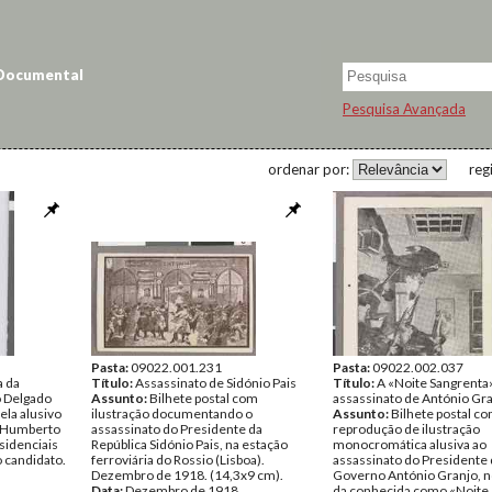
 Documental
Pesquisa Avançada
ordenar por:
reg
Pasta:
09022.001.231
Pasta:
09022.002.037
a da
Título:
Assassinato de Sidónio Pais
Título:
A «Noite Sangrenta
 Delgado
Assunto:
Bilhete postal com
assassinato de António Gr
la alusivo
ilustração documentando o
Assunto:
Bilhete postal c
l Humberto
assassinato do Presidente da
reprodução de ilustração
sidenciais
República Sidónio Pais, na estação
monocromática alusiva ao
o candidato.
ferroviária do Rossio (Lisboa).
assassinato do Presidente
Dezembro de 1918. (14,3x9 cm).
Governo António Granjo, 
Data:
Dezembro de 1918
da conhecida como «Noite