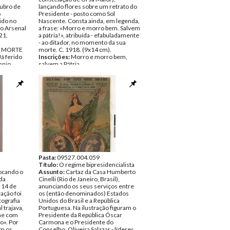
tubro de
lançando flores sobre um retrato do
o
Presidente - posto como Sol
ido no
Nascente. Consta ainda, em legenda,
do Arsenal
a frase: «Morro e morro bem. Salvem
21.
a pátria!», atribuída - efabuladamente
- ao ditador, no momento da sua
A MORTE
morte. C. 1918. (9x14 cm).
 ferido
Inscrições:
Morro e morro bem,
anjo
salvem a Pátria.
 nº 3,
Data:
1918
ultidão
Fundo:
Colecção Fundação Mário
.»/(Do
Soares/António Pedro Vicente
ular)»
Tipo Documental:
ARTE
ro de 1921
Página(s):
1
 Mário
nte
Pasta:
09527.004.059
Título:
O regime bipresidencialista
vocando o
Assunto:
Cartaz da Casa Humberto
da
Cinelli (Rio de Janeiro, Brasil),
m 14 de
anunciando os seus serviços entre
ação foi
os (então denominados) Estados
tografia
Unidos do Brasil e a República
l trajava,
Portuguesa. Na ilustração figuram o
me com
Presidente da República Óscar
o». Por
Carmona e o Presidente do
om os
Conselho, Oliveira Salazar - líderes