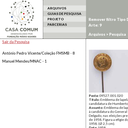
ARQUIVOS
GUIAS DE PESQUISA
PROJETO
Remover filtro Tipo
PARCERIAS
Arte: 9
Arquivos
> Pesquisa
Sair da Pesquisa
António Pedro Vicente/Coleção FMSMB - 8
Manuel Mendes/MNAC - 1
Pasta:
09527.001.020
Título:
Emblema de lapel
candidatura de Humberto
Assunto:
Emblema de lape
à candidatura do Genera
Delgado, nas eleições pre
de 1958. Figura a efígie d
1958. (Ø 2,5 cm).
Data:
1958