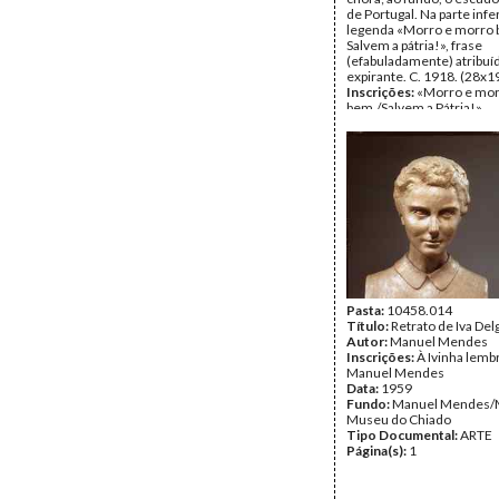
de Portugal. Na parte infer
legenda «Morro e morro
Salvem a pátria!», frase
(efabuladamente) atribuí
expirante. C. 1918. (28x1
Inscrições:
«Morro e mo
bem./Salvem a Pátria!»
Data:
1918
Fundo:
Colecção Fundaç
Soares/António Pedro Vi
Tipo Documental:
ARTE
Página(s):
1
Pasta:
10458.014
Título:
Retrato de Iva De
Autor:
Manuel Mendes
Inscrições:
À Ivinha lemb
Manuel Mendes
Data:
1959
Fundo:
Manuel Mendes/
Museu do Chiado
Tipo Documental:
ARTE
Página(s):
1