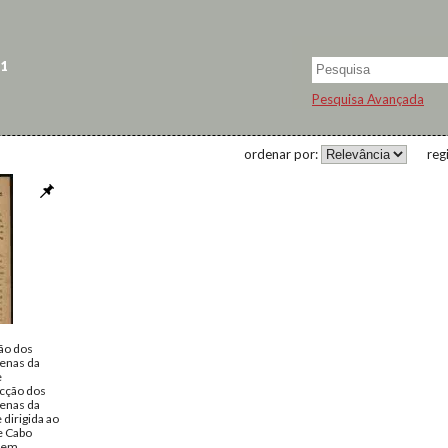
 1
Pesquisa Avançada
ordenar por:
reg
ção dos
genas da
e
ecção dos
genas da
dirigida ao
e Cabo
, em