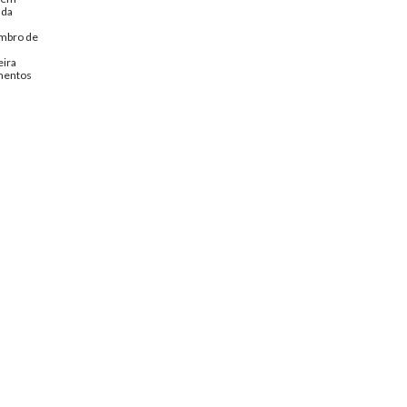
 da
embro de
eira
entos