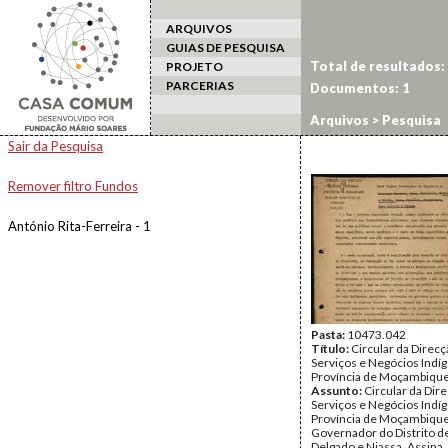
ARQUIVOS
GUIAS DE PESQUISA
Total de resultados:
PROJETO
PARCERIAS
Documentos: 1
Arquivos
> Pesquisa
Sair da Pesquisa
Remover filtro Fundos
António Rita-Ferreira - 1
Pasta:
10473.042
Título:
Circular da Direc
Serviços e Negócios Indí
Província de Moçambiqu
Assunto:
Circular da Dir
Serviços e Negócios Indí
Província de Moçambique 
Governador do Distrito d
Delgado e Niassa. Assina