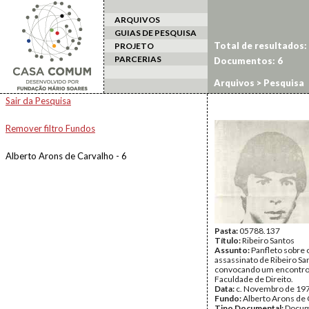
ARQUIVOS
GUIAS DE PESQUISA
Total de resultados:
PROJETO
PARCERIAS
Documentos: 6
Arquivos
> Pesquisa
Sair da Pesquisa
Remover filtro Fundos
Alberto Arons de Carvalho - 6
Pasta:
05788.137
Título:
Ribeiro Santos
Assunto:
Panfleto sobre 
assassinato de Ribeiro Sa
convocando um encontro
Faculdade de Direito.
Data:
c. Novembro de 19
Fundo:
Alberto Arons de 
Tipo Documental:
Docum