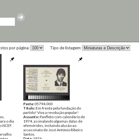
istos por página:
Tipo de listagem:
Pasta:
05794.003
Título:
Em frente pela fundação do
partido! Viva a revolução popular!
os,
Assunto:
Panfleto com calendário de
ra o dia
1974, assinalando algumas datas de
 ISCEF.
efemérides, incluindo alusão ao
assassinato de José António Ribeiro
arvalho
Santos.
ntos
Data:
1974