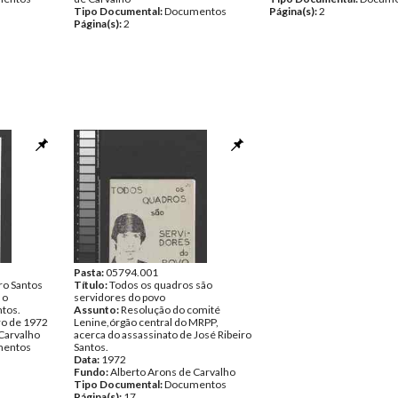
Tipo Documental:
Documentos
Página(s):
2
Página(s):
2
Pasta:
05794.001
ro Santos
Título:
Todos os quadros são
 o
servidores do povo
ntos.
Assunto:
Resolução do comité
ro de 1972
Lenine,órgão central do MRPP,
Carvalho
acerca do assassinato de José Ribeiro
entos
Santos.
Data:
1972
Fundo:
Alberto Arons de Carvalho
Tipo Documental:
Documentos
Página(s):
17