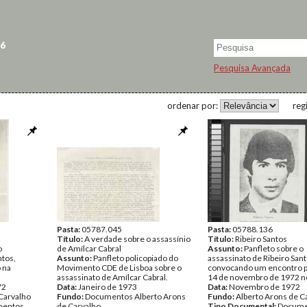
 6
Pesquisa Avançada
ordenar por:
reg
Pasta:
05787.045
Pasta:
05788.136
Título:
A verdade sobre o assassínio
Título:
Ribeiro Santos
o
de Amílcar Cabral
Assunto:
Panfleto sobre o
ntos,
Assunto:
Panfleto policopiado do
assassinato de Ribeiro Sant
 na
Movimento CDE de Lisboa sobre o
convocando um encontro pa
assassinato de Amílcar Cabral.
14 de novembro de 1972 no
72
Data:
Janeiro de 1973
Data:
Novembro de 1972
Carvalho
Fundo:
Documentos Alberto Arons
Fundo:
Alberto Arons de C
entos
de Carvalho
Tipo Documental:
Docume