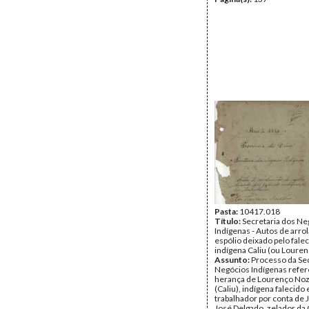
Pasta:
10417.018
Título:
Secretaria dos Ne
Indígenas - Autos de arr
espólio deixado pelo fale
indígena Caliu (ou Louren
Assunto:
Processo da Sec
Negócios Indígenas refer
herança de Lourenço Noz
(Caliu), indígena falecid
trabalhador por conta de
José Delgado, zelador da