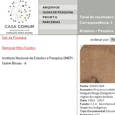
ARQUIVOS
GUIAS DE PESQUISA
Total de resultados:
PROJETO
PARCERIAS
Correspondência: 1
Arquivos
> Pesquisa
Sair da Pesquisa
ordenar por:
Remover filtro Fundos
Instituto Nacional de Estudos e Pesquisa (INEP) -
Guiné-Bissau - 6
Pasta:
10419.004
Assunto:
Processo relati
Delgado Biegá (Delgado 
régulo da região de Bula.
Data:
1922 - 1927
Fundo:
C1.6 - Secretaria 
Negócios Indígenas
Tipo Documental:
Docum
Página(s):
137