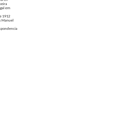
xeira
gal em
de 1912
s Manuel
spondencia