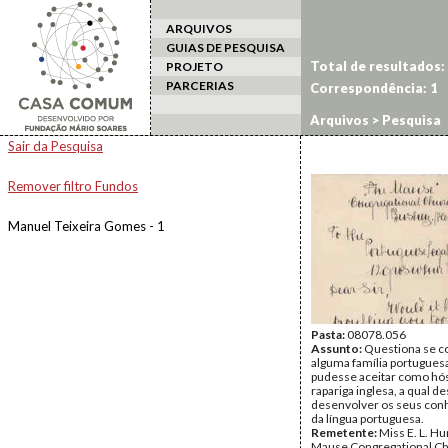
ARQUIVOS
GUIAS DE PESQUISA
Total de resultados:
PROJETO
PARCERIAS
Correspondência: 1
Arquivos
> Pesquisa
Sair da Pesquisa
Remover filtro Fundos
Manuel Teixeira Gomes - 1
Pasta:
08078.056
Assunto:
Questiona se c
alguma família portugues
pudesse aceitar como h
rapariga inglesa, a qual d
desenvolver os seus co
da língua portuguesa.
Remetente:
Miss E. L. H
Mause Congregational C