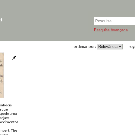
 1
Pesquisa Avançada
ordenar por:
reg
onhecia
a que
óspede uma
esejava
nhecimentos
umbert, The
hurch