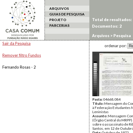
ARQUIVOS
GUIAS DE PESQUISA
Total de resultados:
PROJETO
PARCERIAS
Documentos: 2
Arquivos
> Pesquisa
Sair da Pesquisa
ordenar por:
Remover filtro Fundos
Fernando Rosas - 2
Pasta:
04668.084
Título:
Mensagem do Com
à Federação Estudantes M
Leninistas
Assunto:
Mensagem Comi
(Órgão Central do MRPP) 
sobre o assassinato de Ri
Santos, em 12 de Outubro
Data:
Outubro de 1972