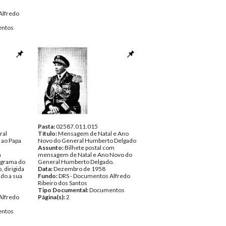
Alfredo
ntos
Pasta:
02587.011.015
ral
Título:
Mensagem de Natal e Ano
 ao Papa
Novo do General Humberto Delgado
Assunto:
Bilhete postal com
a
mensagem de Natal e Ano Novo do
legrama do
General Humberto Delgado.
 dirigida
Data:
Dezembro de 1958
ndo a sua
Fundo:
DRS - Documentos Alfredo
Ribeiro dos Santos
Tipo Documental:
Documentos
Alfredo
Página(s):
2
ntos