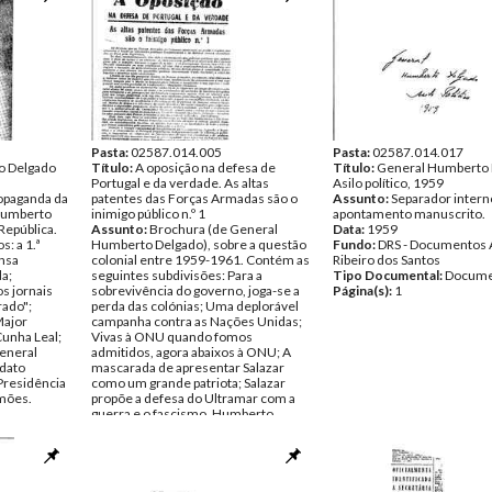
Pasta:
02587.014.005
Pasta:
02587.014.017
o Delgado
Título:
A oposição na defesa de
Título:
General Humberto 
Portugal e da verdade. As altas
Asilo político, 1959
opaganda da
patentes das Forças Armadas são o
Assunto:
Separador inter
Humberto
inimigo público n.º 1
apontamento manuscrito.
República.
Assunto:
Brochura (de General
Data:
1959
: a 1.ª
Humberto Delgado), sobre a questão
Fundo:
DRS - Documentos 
nsa
colonial entre 1959-1961. Contém as
Ribeiro dos Santos
a;
seguintes subdivisões: Para a
Tipo Documental:
Docume
s jornais
sobrevivência do governo, joga-se a
Página(s):
1
rado";
perda das colónias; Uma deplorável
Major
campanha contra as Nações Unidas;
Cunha Leal;
Vivas à ONU quando fomos
General
admitidos, agora abaixos à ONU; A
dato
mascarada de apresentar Salazar
Presidência
como um grande patriota; Salazar
amões.
propõe a defesa do Ultramar com a
guerra e o fascismo, Humberto
 Alfredo
Delgado com a paz e democracia;
Plano colonial do General Humberto
entos
Delgado.
Data:
s.d.
Fundo:
DRS - Documentos Alfredo