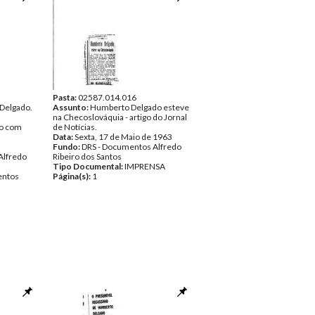
Pasta:
02587.014.016
Delgado.
Assunto:
Humberto Delgado esteve
na Checoslováquia - artigo do Jornal
no com
de Notícias.
Data:
Sexta, 17 de Maio de 1963
Fundo:
DRS - Documentos Alfredo
Alfredo
Ribeiro dos Santos
Tipo Documental:
IMPRENSA
ntos
Página(s):
1