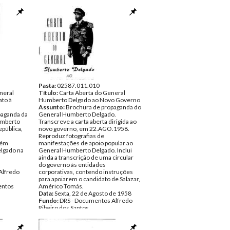
Pasta:
02587.011.010
neral
Título:
Carta Aberta do General
to à
Humberto Delgado ao Novo Governo
Assunto:
Brochura de propaganda do
paganda da
General Humberto Delgado.
umberto
Transcreve a carta aberta dirigida ao
epública,
novo governo, em 22.AGO.1958.
Reproduz fotografias de
tém
manifestações de apoio popular ao
lgado na
General Humberto Delgado. Inclui
ainda a transcrição de uma circular
do governo às entidades
Alfredo
corporativas, contendo instruções
para apoiarem o candidato de Salazar,
ntos
Américo Tomás.
Data:
Sexta, 22 de Agosto de 1958
Fundo:
DRS - Documentos Alfredo
Ribeiro dos Santos
Tipo Documental:
Documentos
Página(s):
10