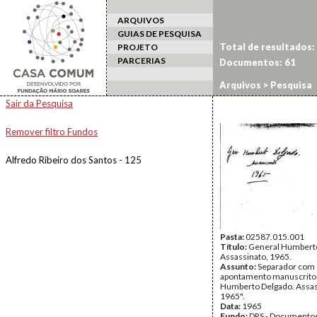
ARQUIVOS
GUIAS DE PESQUISA
Total de resultados:
PROJETO
PARCERIAS
Documentos: 61
Arquivos
> Pesquisa
Sair da Pesquisa
Remover filtro Fundos
Alfredo Ribeiro dos Santos - 125
Pasta:
02587.015.001
Título:
General Humberto
Assassinato, 1965.
Assunto:
Separador com
apontamento manuscrito:
Humberto Delgado. Assas
1965".
Data:
1965
Fundo:
DRS - Documentos