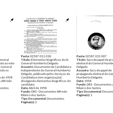
Pasta:
02587.011.018
Pasta:
02587.013.007
eneral
Título:
Elementos biográficos do Sr.
Título:
Saco de papel de p
do ao voto
General Humberto Delgado
eleitoral do General Humb
 General
Assunto:
Documento da Candidatura
Delgado
ando os
Independente do General Humberto
Assunto:
Saco de papel de
Delgado, publicado pelos Serviços da
propaganda eleitoral do Ge
o de 1958
Candidatura (em organização),
Humberto Delgado.
 Alfredo
divulgando elementos biográficos do
Data:
1958
candidato.
Fundo:
DRS - Documentos 
entos
Data:
Abril de 1958
Ribeiro dos Santos
Fundo:
DRS - Documentos Alfredo
Tipo Documental:
Docume
Ribeiro dos Santos
Página(s):
1
Tipo Documental:
Documentos
Página(s):
2