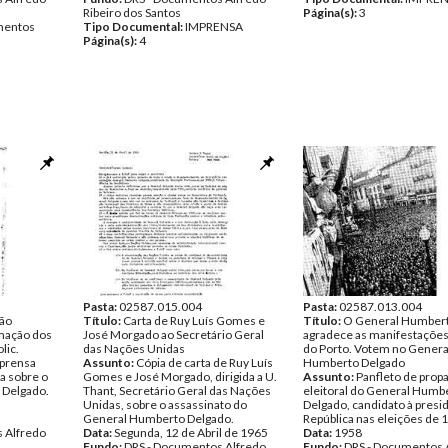
Ribeiro dos Santos
Página(s):
3
entos
Tipo Documental:
IMPRENSA
Página(s):
4
Pasta:
02587.015.004
Pasta:
02587.013.004
ção
Título:
Carta de Ruy Luís Gomes e
Título:
O General Humbert
mação dos
José Morgado ao Secretário Geral
agradece as manifestações
lic.
das Nações Unidas
do Porto. Votem no Genera
mprensa
Assunto:
Cópia de carta de Ruy Luís
Humberto Delgado
a sobre o
Gomes e José Morgado, dirigida a U.
Assunto:
Panfleto de prop
 Delgado.
Thant, Secretário Geral das Nações
eleitoral do General Humb
Unidas, sobre o assassinato do
Delgado, candidato à presi
General Humberto Delgado.
República nas eleições de 
 Alfredo
Data:
Segunda, 12 de Abril de 1965
Data:
1958
Fundo:
DRS - Documentos Alfredo
Fundo:
DRS - Documentos 