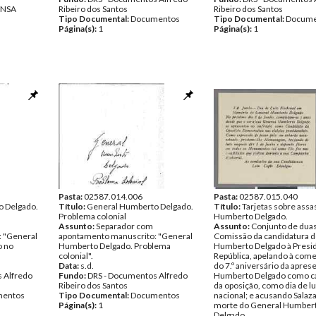
ENSA
Ribeiro dos Santos
Ribeiro dos Santos
Tipo Documental:
Documentos
Tipo Documental:
Docume
Página(s):
1
Página(s):
1
Pasta:
02587.014.006
Pasta:
02587.015.040
 Delgado.
Título:
General Humberto Delgado.
Título:
Tarjetas sobre assa
Problema colonial
Humberto Delgado.
Assunto:
Separador com
Assunto:
Conjunto de duas
 "General
apontamento manuscrito: "General
Comissão da candidatura d
o no
Humberto Delgado. Problema
Humberto Delgado à Presid
colonial".
República, apelando à co
Data:
s.d.
do 7.º aniversário da apres
 Alfredo
Fundo:
DRS - Documentos Alfredo
Humberto Delgado como c
Ribeiro dos Santos
da oposição, como dia de l
entos
Tipo Documental:
Documentos
nacional; e acusando Salaza
Página(s):
1
morte do General Humber
Delgado.