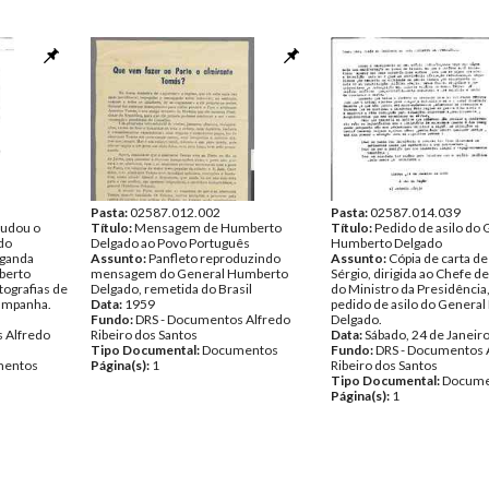
Pasta:
02587.012.002
Pasta:
02587.014.039
audou o
Título:
Mensagem de Humberto
Título:
Pedido de asilo do 
do
Delgado ao Povo Português
Humberto Delgado
aganda
Assunto:
Panfleto reproduzindo
Assunto:
Cópia de carta d
berto
mensagem do General Humberto
Sérgio, dirigida ao Chefe d
tografias de
Delgado, remetida do Brasil
do Ministro da Presidência
ampanha.
Data:
1959
pedido de asilo do Genera
Fundo:
DRS - Documentos Alfredo
Delgado.
 Alfredo
Ribeiro dos Santos
Data:
Sábado, 24 de Janeir
Tipo Documental:
Documentos
Fundo:
DRS - Documentos 
entos
Página(s):
1
Ribeiro dos Santos
Tipo Documental:
Docume
Página(s):
1