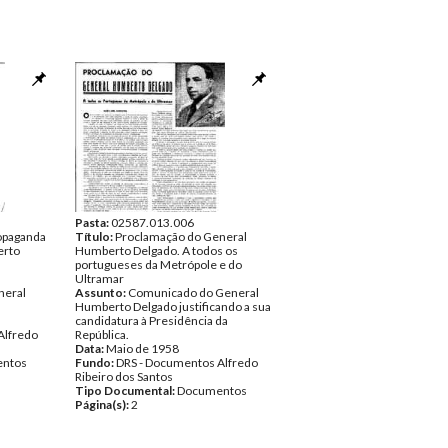
Pasta:
02587.013.006
ropaganda
Título:
Proclamação do General
erto
Humberto Delgado. A todos os
portugueses da Metrópole e do
Ultramar
neral
Assunto:
Comunicado do General
Humberto Delgado justificando a sua
candidatura à Presidência da
Alfredo
República.
Data:
Maio de 1958
ntos
Fundo:
DRS - Documentos Alfredo
Ribeiro dos Santos
Tipo Documental:
Documentos
Página(s):
2