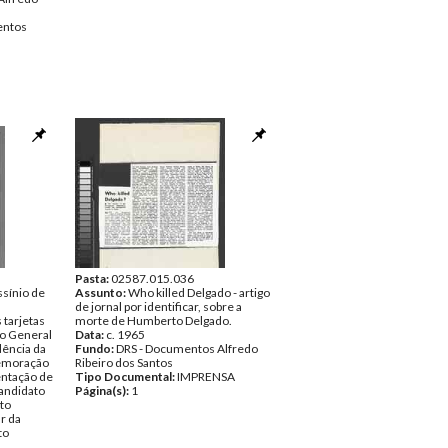
ntos
Pasta:
02587.015.036
ssínio de
Assunto:
Who killed Delgado - artigo
de jornal por identificar, sobre a
 tarjetas
morte de Humberto Delgado.
o General
Data:
c. 1965
ência da
Fundo:
DRS - Documentos Alfredo
memoração
Ribeiro dos Santos
entação de
Tipo Documental:
IMPRENSA
andidato
Página(s):
1
uto
r da
to