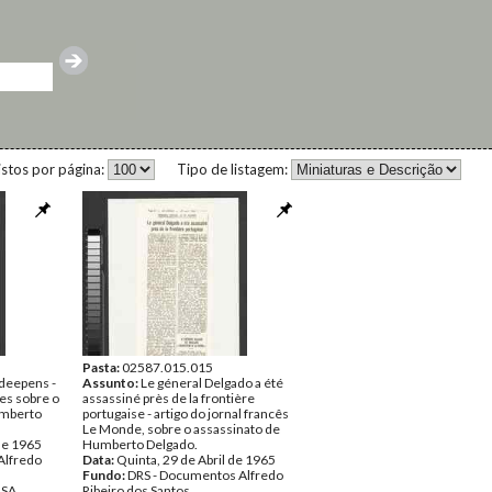
istos por página:
Tipo de listagem:
Pasta:
02587.015.015
deepens -
Assunto:
Le géneral Delgado a été
mes sobre o
assassiné près de la frontière
umberto
portugaise - artigo do jornal francês
Le Monde, sobre o assassinato de
de 1965
Humberto Delgado.
Alfredo
Data:
Quinta, 29 de Abril de 1965
Fundo:
DRS - Documentos Alfredo
NSA
Ribeiro dos Santos