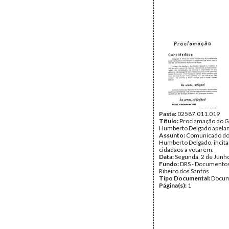
Pasta:
02587.011.019
Título:
Proclamação do G
Humberto Delgado apelan
Assunto:
Comunicado do
Humberto Delgado, incit
cidadãos a votarem.
Data:
Segunda, 2 de Junh
Fundo:
DRS - Documentos
Ribeiro dos Santos
Tipo Documental:
Docum
Página(s):
1