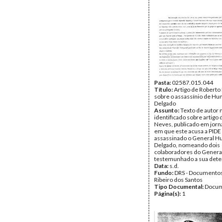
Pasta:
02587.015.044
Título:
Artigo de Roberto
sobre o assassínio de H
Delgado
Assunto:
Texto de autor 
identificado sobre artigo
Neves, publicado em jornal
em que este acusa a PIDE 
assassinado o General 
Delgado, nomeando dois
colaboradores do General
testemunhado a sua dete
Data:
s.d.
Fundo:
DRS - Documentos
Ribeiro dos Santos
Tipo Documental:
Docum
Página(s):
1