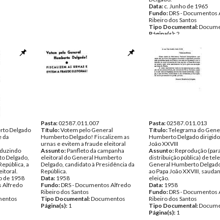
Data:
c. Junho de 1965
Fundo:
DRS - Documentos 
Ribeiro dos Santos
Tipo Documental:
Docume
Página(s):
2
Pasta:
02587.011.007
Pasta:
02587.011.013
rto Delgado
Título:
Votem pelo General
Título:
Telegrama do Gene
e da
Humberto Delgado! Fiscalizem as
Humberto Delgado dirigido
urnas e evitem a fraude eleitoral
João XXVIII
oduzindo
Assunto:
Panfleto da campanha
Assunto:
Reprodução (par
to Delgado,
eleitoral do General Humberto
distribuição pública) de te
República, a
Delgado, candidato à Presidência da
General Humberto Delgado,
itoral.
República.
ao Papa João XXVIII, sauda
o de 1958
Data:
1958
eleição.
 Alfredo
Fundo:
DRS - Documentos Alfredo
Data:
1958
Ribeiro dos Santos
Fundo:
DRS - Documentos 
entos
Tipo Documental:
Documentos
Ribeiro dos Santos
Página(s):
1
Tipo Documental:
Docume
Página(s):
1