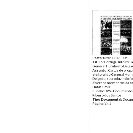
Pasta:
02587.013.005
Título:
Portugal Inteiro S
General Humberto Delga
Assunto:
Cartaz de prop
eleitoral do General Hum
Delgado, reproduzindo fo
diversos momentos da c
Data:
1958
Fundo:
DRS - Documentos
Ribeiro dos Santos
Tipo Documental:
Docum
Página(s):
1