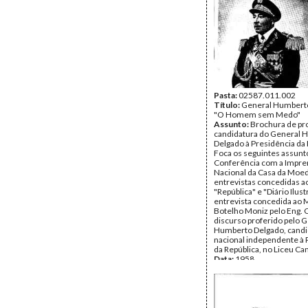
Pasta:
02587.011.002
Título:
General Humbert
"O Homem sem Medo"
Assunto:
Brochura de pr
candidatura do General 
Delgado à Presidência da 
Foca os seguintes assuntos
Conferência com a Impre
Nacional da Casa da Moed
entrevistas concedidas ao
"República" e "Diário Ilust
entrevista concedida ao 
Botelho Moniz pelo Eng. 
discurso proferido pelo 
Humberto Delgado, candi
nacional independente à 
da República, no Liceu C
Data:
1958
Fundo:
DRS - Documentos
Ribeiro dos Santos
Tipo Documental:
Docum
Página(s):
39