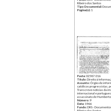
Ribeiro dos Santos
Tipo Documental:
Docum
Página(s):
1
Pasta:
02587.016
Título:
Direito à Informa
Assunto:
Órgão de infor
católicos progressistas, po
Transcreve notícias da i
internacional e portugues
assassinato de Humberto
Número:
9
Data:
1966
Fundo:
DRS - Documentos
Ribeiro dos Santos