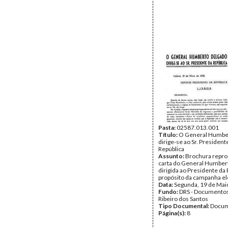
Pasta:
02587.013.001
Título:
O General Humbe
dirige-se ao Sr. President
República
Assunto:
Brochura repr
carta do General Humber
dirigida ao Presidente da 
propósito da campanha ele
Data:
Segunda, 19 de Mai
Fundo:
DRS - Documentos
Ribeiro dos Santos
Tipo Documental:
Docum
Página(s):
8