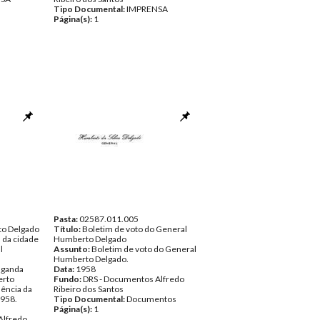
Tipo Documental:
IMPRENSA
Página(s):
1
Pasta:
02587.011.005
o Delgado
Título:
Boletim de voto do General
 da cidade
Humberto Delgado
l
Assunto:
Boletim de voto do General
Humberto Delgado.
aganda
Data:
1958
erto
Fundo:
DRS - Documentos Alfredo
dência da
Ribeiro dos Santos
1958.
Tipo Documental:
Documentos
Página(s):
1
Alfredo