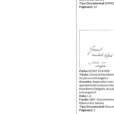
Tipo Documental:
IMPR
Página(s):
12
Pasta:
02587.014.009
Título:
General Humberto
Acção no estrangeiro
Assunto:
Separador com
apontamento manuscrito:
Humberto Delgado. Acçã
estrangeiro"
Data:
s.d.
Fundo:
DRS - Documentos
Ribeiro dos Santos
Tipo Documental:
Docum
Página(s):
1