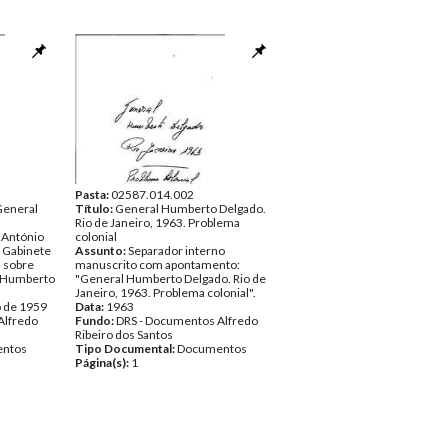
Pasta:
02587.014.002
General
Título:
General Humberto Delgado.
Rio de Janeiro, 1963. Problema
e António
colonial
e Gabinete
Assunto:
Separador interno
, sobre
manuscrito com apontamento:
l Humberto
"General Humberto Delgado. Rio de
Janeiro, 1963. Problema colonial".
o de 1959
Data:
1963
Alfredo
Fundo:
DRS - Documentos Alfredo
Ribeiro dos Santos
ntos
Tipo Documental:
Documentos
Página(s):
1