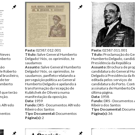
Pasta:
02587.012.001
Pasta:
02587.011.001
 Neves
Título:
Salve General Humberto
Título:
Proclamação do Ge
umberto
Delgado! Nós, os oprimidos, te
Humberto Delgado, candida
saudamos
Presidência da República
não
Assunto:
Salve General Humberto
Assunto:
Brochura de pro
 de Roberto
Delgado! Nós, os oprimidos, te
candidatura do General H
 brasileiro,
saudamos, panfleto relatando a
Delgado à Presidência da R
de ter
perseguição política ao General
editada pelos serviços de
Humberto
Humberto Delgado e apelando à
candidatura do Porto. Con
transformação da recepção de
assinatura de Humberto De
 que terão
Kubitchek de Oliveira numa
última página.
nção.
manifestação da oposição.
Data:
1958
Data:
1959
Fundo:
DRS - Documentos 
 Alfredo
Fundo:
DRS - Documentos Alfredo
Ribeiro dos Santos
Ribeiro dos Santos
Tipo Documental:
Docume
entos
Tipo Documental:
Documentos
Página(s):
36
Página(s):
2