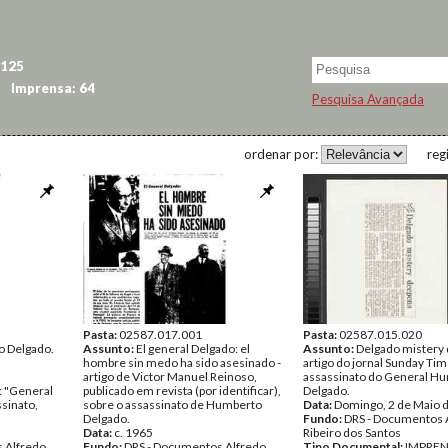
 125
Imprensa: 64
Pesquisa Avançada
ordenar por:
reg
Pasta:
02587.017.001
Pasta:
02587.015.020
 Delgado.
Assunto:
El general Delgado: el
Assunto:
Delgado mistery 
hombre sin medo ha sido asesinado -
artigo do jornal Sunday Ti
artigo de Victor Manuel Reinoso,
assassinato do General H
 "General
publicado em revista (por identificar),
Delgado.
sinato,
sobre o assassinato de Humberto
Data:
Domingo, 2 de Maio 
Delgado.
Fundo:
DRS - Documentos 
Data:
c. 1965
Ribeiro dos Santos
 Alfredo
Fundo:
DRS - Documentos Alfredo
Tipo Documental:
IMPRE