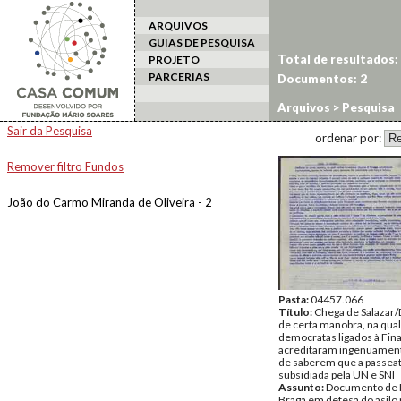
ARQUIVOS
GUIAS DE PESQUISA
Total de resultados:
PROJETO
PARCERIAS
Documentos: 2
Arquivos
> Pesquisa
Sair da Pesquisa
ordenar por:
Remover filtro Fundos
João do Carmo Miranda de Oliveira - 2
Pasta:
04457.066
Título:
Chega de Salazar
de certa manobra, na qual
democratas ligados à Fin
acreditaram ingenuament
de saberem que a passeat
subsidiada pela UN e SNI
Assunto:
Documento de
Braga em defesa do asilo 