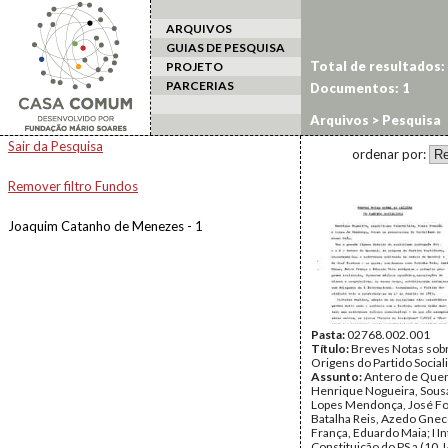
ARQUIVOS
GUIAS DE PESQUISA
Total de resultados:
PROJETO
PARCERIAS
Documentos: 1
Arquivos
> Pesquisa
Sair da Pesquisa
ordenar por:
Remover filtro Fundos
Joaquim Catanho de Menezes - 1
Pasta:
02768.002.001
Título:
Breves Notas sob
Origens do Partido Social
Assunto:
Antero de Quen
Henrique Nogueira, Sous
Lopes Mendonça, José Fo
Batalha Reis, Azedo Gnec
França, Eduardo Maia; I In
Constituição do PS a (10.