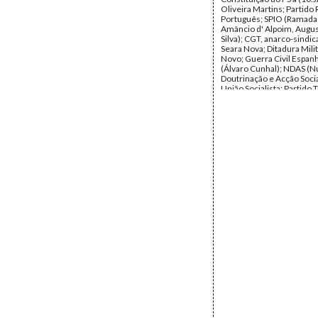
Oliveira Martins; Partido
Português; SPIO (Ramada
Amâncio d' Alpoim, Augus
Silva); CGT, anarco-sindic
Seara Nova; Ditadura Mili
Novo; Guerra Civil Espan
(Álvaro Cunhal); NDAS (N
Doutrinação e Acção Socia
União Socialista; Partido T
Frente Socialista, António
Resistência Republicana e 
(Humberto Delgado; Junt
Patrióticas de Libertação 
Programa de Democratiz
República); ASP, IS (Cong
Viena de JUN.1972); Ball
Oliveira Salazar; MAI.196
eleições legislativas de
26.OUT.1969; MS; CEUD 
Salgado Zenha), CDE; Fun
(Congresso da ASP, Alem
Ocidental); Portugal Social
de Morais); 25.ABR.1974
regresso de MS a Portuga
acta de fundação do PS e
enviados ao I congresso (I
Partido Social Democrata
Partido Socialista da Áustr
Radical do Chile; Partido 
de Israel; Partido Socialist
Data:
s.d.
Fundo:
DCM - Documento