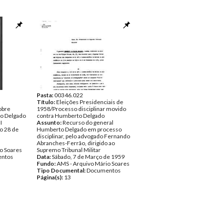
Pasta:
00346.022
Título:
Eleições Presidenciais de
obre
1958/Processo disciplinar movido
o Delgado
contra Humberto Delgado
I
Assunto:
Recurso do general
o 28 de
Humberto Delgado em processo
disciplinar, pelo advogado Fernando
Abranches-Ferrão, dirigido ao
o Soares
Supremo Tribunal Militar
ntos
Data:
Sábado, 7 de Março de 1959
Fundo:
AMS - Arquivo Mário Soares
Tipo Documental:
Documentos
Página(s):
13