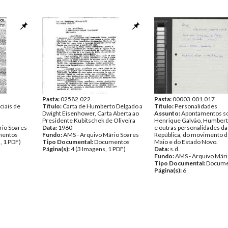
Pasta:
02582.022
Pasta:
00003.001.017
ciais de
Título:
Carta de Humberto Delgado a
Título:
Personalidades
Dwight Eisenhower, Carta Aberta ao
Assunto:
Apontamentos s
Presidente Kubitschek de Oliveira
Henrique Galvão, Humbert
rio Soares
Data:
1960
e outras personalidades da 
entos
Fundo:
AMS - Arquivo Mário Soares
República, do movimento d
, 1 PDF)
Tipo Documental:
Documentos
Maio e do Estado Novo.
Página(s):
4 (3 Imagens, 1 PDF)
Data:
s.d.
Fundo:
AMS - Arquivo Mári
Tipo Documental:
Docume
Página(s):
6