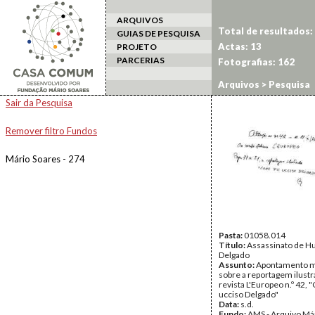
ARQUIVOS
Total de resultados:
GUIAS DE PESQUISA
Actas: 13
PROJETO
PARCERIAS
Fotografias: 162
Arquivos
> Pesquisa
Sair da Pesquisa
Remover filtro Fundos
Mário Soares - 274
Pasta:
01058.014
Título:
Assassinato de H
Delgado
Assunto:
Apontamento m
sobre a reportagem ilustr
revista L'Europeo n.º 42,
ucciso Delgado"
Data:
s.d.
Fundo:
AMS - Arquivo Má