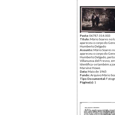
Tipo Documental:
Docum
Página(s):
1
Pasta:
06787.014.003
Título:
Mário Soares no l
apareceu o corpo do Gene
Humberto Delgado
Assunto:
Mário Soares no
apareceu o corpo do Gene
Humberto Delgado, perto
Villanueva del Fresno, e
Identifica-se também a jo
Marvine Howe.
Data:
Maio de 1965
Fundo:
Arquivo Mário So
Tipo Documental:
Fotogr
Página(s):
1