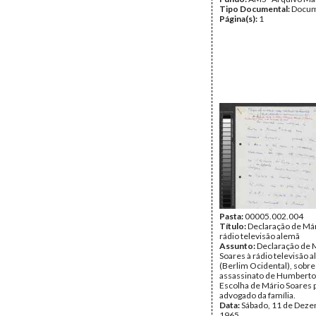
Tipo Documental:
Docum
Página(s):
1
Pasta:
00005.002.004
Título:
Declaração de Már
rádio televisão alemã
Assunto:
Declaração de 
Soares à rádio televisão 
(Berlim Ocidental), sobre
assassinato de Humberto
Escolha de Mário Soares 
advogado da família.
Data:
Sábado, 11 de Dez
1965