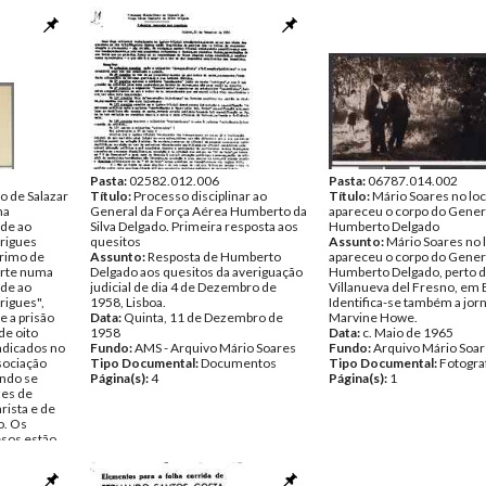
Pasta:
02582.012.006
Pasta:
06787.014.002
o de Salazar
Título:
Processo disciplinar ao
Título:
Mário Soares no lo
ma
General da Força Aérea Humberto da
apareceu o corpo do Gener
ade ao
Silva Delgado. Primeira resposta aos
Humberto Delgado
rigues
quesitos
Assunto:
Mário Soares no 
primo de
Assunto:
Resposta de Humberto
apareceu o corpo do Gener
arte numa
Delgado aos quesitos da averiguação
Humberto Delgado, perto 
ade ao
judicial de dia 4 de Dezembro de
Villanueva del Fresno, em 
igues",
1958, Lisboa.
Identifica-se também a jorn
e a prisão
Data:
Quinta, 11 de Dezembro de
Marvine Howe.
 de oito
1958
Data:
c. Maio de 1965
adicados no
Fundo:
AMS - Arquivo Mário Soares
Fundo:
Arquivo Mário Soa
sociação
Tipo Documental:
Documentos
Tipo Documental:
Fotogra
ndo se
Página(s):
4
Página(s):
1
zes de
rista e de
o. Os
esos estão
rio Soares