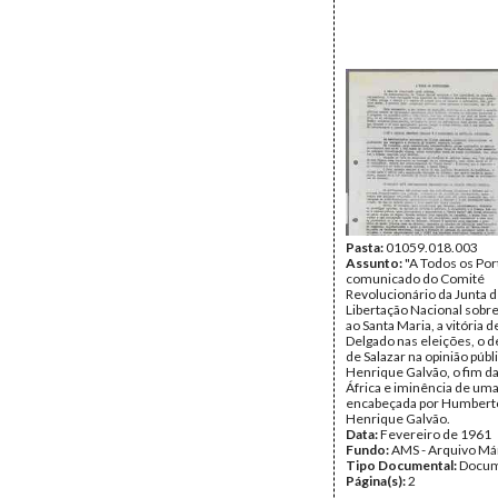
Pasta:
01059.018.003
Assunto:
"A Todos os Por
comunicado do Comité
Revolucionário da Junta 
Libertação Nacional sobre
ao Santa Maria, a vitória
Delgado nas eleições, o d
de Salazar na opinião públ
Henrique Galvão, o fim d
África e iminência de um
encabeçada por Humbert
Henrique Galvão.
Data:
Fevereiro de 1961
Fundo:
AMS - Arquivo Má
Tipo Documental:
Docum
Página(s):
2