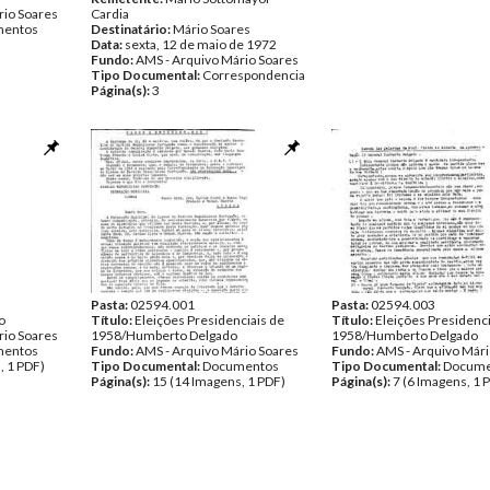
rio Soares
Cardia
entos
Destinatário:
Mário Soares
Data:
sexta, 12 de maio de 1972
Fundo:
AMS - Arquivo Mário Soares
Tipo Documental:
Correspondencia
Página(s):
3
Pasta:
02594.001
Pasta:
02594.003
o
Título:
Eleições Presidenciais de
Título:
Eleições Presidenci
rio Soares
1958/Humberto Delgado
1958/Humberto Delgado
entos
Fundo:
AMS - Arquivo Mário Soares
Fundo:
AMS - Arquivo Mári
, 1 PDF)
Tipo Documental:
Documentos
Tipo Documental:
Docume
Página(s):
15 (14 Imagens, 1 PDF)
Página(s):
7 (6 Imagens, 1 