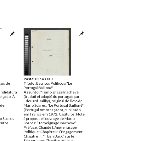
Pasta:
02543.001
ais de
Título:
Escritos Políticos/"Le
Portugal Bailloné"
andidatura
Assunto:
"Témoignage Inachevé
elgado. À
(traduit et adapté du portugais par
Edouard Bailby), original do livro de
 de
Mário Soares, “Le Portugal Bailloné”
(Portugal Amordaçado), publicado
em França em 1972. Capítulos: Note
o Soares
à propos de l'ouvrage de Mario
ntos
Soarès: “Témoignage Inachevé”;
Préface; Chapite I: Apprentisage
Politique; Chapitre II: L’Engagement;
Chapitre III: “Flash Back” sur le
Salazarisme; Chapitre IV: Une