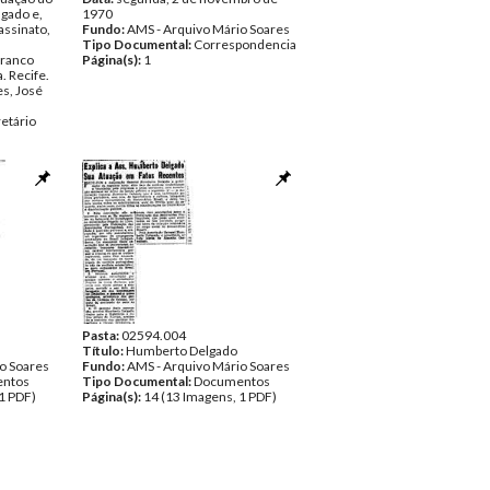
gado e,
1970
assinato,
Fundo:
AMS - Arquivo Mário Soares
Tipo Documental:
Correspondencia
Franco
Página(s):
1
. Recife.
s, José
retário
 de 1965
o Soares
pondencia
Pasta:
02594.004
Título:
Humberto Delgado
o Soares
Fundo:
AMS - Arquivo Mário Soares
ntos
Tipo Documental:
Documentos
1 PDF)
Página(s):
14 (13 Imagens, 1 PDF)