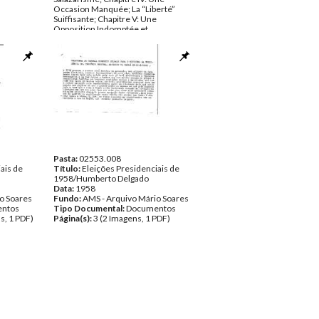
Occasion Manquée; La “Liberté”
Suiffisante; Chapitre V: Une
Opposition Indomptée et
indomptable (1945-12949); Chapitre
VI: Sous le Signe de la “Guerre
Froide”; Chapitre VII: Le Phénomène
Humberto Delgado; Chapitre VIII:
Anées d’Action et d’Espérance;
Chapitre IX: La Grande Virage (1961);
Chapitre X: L’Aventure Coloniale;
Chapitre XI: Histoire d’un Assassinat
Politique; Chapitre XII: Le Régime se
durcit; Chapitre XIII: La Sucession de
Salazar; Chapitre XIV: Une Expérience
Décevante; Chapitre XV: L’Heure du
Choix.
Pasta:
02553.008
ais de
Data:
Título:
1971
Eleições Presidenciais de
Fundo:
1958/Humberto Delgado
AMS - Arquivo Mário Soares
Tipo Documental:
Data:
1958
Documentos
o Soares
Página(s):
Fundo:
AMS - Arquivo Mário Soares
688
ntos
Tipo Documental:
Documentos
s, 1 PDF)
Página(s):
3 (2 Imagens, 1 PDF)