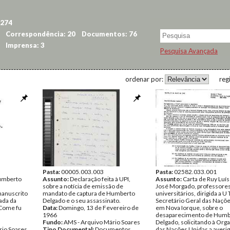
 274
Correspondência: 20
Documentos: 76
Imprensa: 3
Pesquisa Avançada
ordenar por:
reg
Pasta:
00005.003.003
Pasta:
02582.033.001
umberto
Assunto:
Declaração feita à UPI,
Assunto:
Carta de Ruy Luí
sobre a notícia de emissão de
José Morgado, professore
anuscrito
mandato de captura de Humberto
universitários, dirigida a U 
ada da
Delgado e o seu assassinato.
Secretário Geral das Naçõ
 "Come fu
Data:
Domingo, 13 de Fevereiro de
em Nova Iorque, sobre o
1966
desaparecimento de Humb
Fundo:
AMS - Arquivo Mário Soares
Delgado, solicitando à Org
rio Soares
Tipo Documental:
Documentos
das Nações Unidas a averi