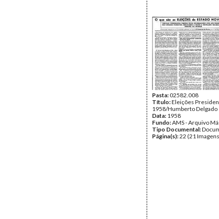
Pasta:
02582.008
Título:
Eleições Presiden
1958/Humberto Delgado
Data:
1958
Fundo:
AMS - Arquivo Má
Tipo Documental:
Docum
Página(s):
22 (21 Imagens