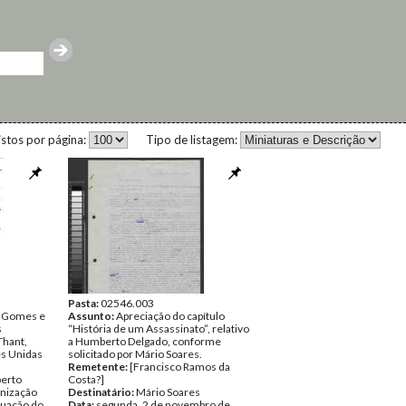
istos por página:
Tipo de listagem:
Pasta:
02546.003
s Gomes e
Assunto:
Apreciação do capítulo
s
“História de um Assassinato”, relativo
Thant,
a Humberto Delgado, conforme
es Unidas
solicitado por Mário Soares.
Remetente:
[Francisco Ramos da
erto
Costa?]
anização
Destinatário:
Mário Soares
guação do
Data:
segunda, 2 de novembro de