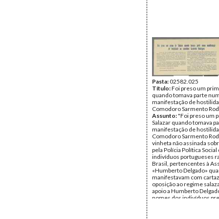
Pasta:
02582.025
Título:
Foi preso um prim
quando tomava parte nu
manifestação de hostilid
Comodoro Sarmento Rod
Assunto:
"Foi preso um 
Salazar quando tomava p
manifestação de hostilid
Comodoro Sarmento Rodr
vinheta não assinada sobr
pela Polícia Política Social
indivíduos portugueses r
Brasil, pertencentes à As
«Humberto Delgado» qua
manifestavam com carta
oposição ao regime salaza
apoio a Humberto Delgad
nomes dos indivíduos pr
descriminados
Data:
s.d.
Fundo:
AMS - Arquivo Má