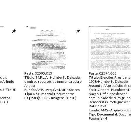
Pasta:
02595.013
Pasta:
02594.005
ciais
Título:
M.P.L.A., Humberto Delgado,
Título:
Eleições Presidenci
e Arlindo
e outros recortes de imprensa sobre
1958/Humberto Delgado
Angola
Assunto:
"A propósito da c
s 50º MUD
Fundo:
AMS - Arquivo Mário Soares
do Sr. General Humberto D
Tipo Documental:
Documentos
Nação. Definir posições",
entos
Página(s):
33 (32 Imagens, 1 PDF)
comunicado de "Um grupo
 PDF)
Democratas Portugueses"
Data:
1958
Fundo:
AMS - Arquivo Mári
Tipo Documental:
Docume
Página(s):
4