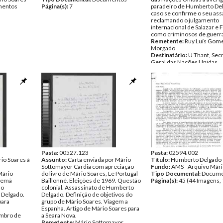
entos
Página(s):
7
paradeiro de Humberto Del
caso se confirme o seu ass
reclamando o julgamento
internacional de Salazar e 
como criminosos de guerra
Remetente:
Ruy Luís Gome
Morgado
Destinatário:
U Thant, Sec
Geral das Nações Unidas
Data:
Segunda, 12 de Abril
Fundo:
AMS - Arquivo Mári
Tipo Documental:
Corres
Página(s):
1
Pasta:
00527.123
Pasta:
02594.002
io Soares à
Assunto:
Carta enviada por Mário
Título:
Humberto Delgado
Sottomayor Cardia com apreciação
Fundo:
AMS - Arquivo Mári
Mário
do livro de Mário Soares, Le Portugal
Tipo Documental:
Docume
alemã
Baillonné. Eleições de 1969. Questão
Página(s):
45 (44 Imagens, 
 o
colonial. Assassinato de Humberto
 Delgado.
Delgado. Definição de objetivos do
para
grupo de Mário Soares. Viagem a
Espanha. Artigo de Mário Soares para
embro de
a Seara Nova.
Remetente:
Mário Sottomayor