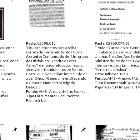
entos
Pasta:
02598.015
Pasta:
02969.079.03
ocal onde
Título:
Elementos para a folha
Título:
"Cartas do Sr. Gene
ral
corrida de Fernando Santos Costa
Humberto Delgado Candida
Assunto:
Comunicado de "Um grupo
Últimas Eleições Aos Senh
 local onde
de Oficiais do Exército e Força
Ministro da Presidência / M
ral
Aérea", denunciando actos ilegais ,
Interior / e a Sua Eminênci
 de
abusivos e fraudulentos de Santos
Patriarca de Lisboa"
m Espanha.
Costa, que o deveriam impedir de vir
Data:
Julho de 1958
rnalista
a ser Oficial-General, e enaltecendo
Fundo:
AMS - Arquivo Mári
o General Humberto Delgado.
Tipo Documental:
Docume
Data:
s.d.
Página(s):
5 (4 Imagens, 1 
ares
Fundo:
AMS - Arquivo Mário Soares
afias
Tipo Documental:
Documentos
Página(s):
8