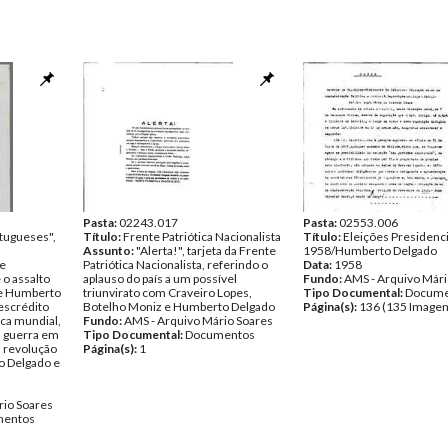
Pasta:
02243.017
Pasta:
02553.006
tugueses",
Título:
Frente Patriótica Nacionalista
Título:
Eleições Presidenci
Assunto:
"Alerta!", tarjeta da Frente
1958/Humberto Delgado
de
Patriótica Nacionalista, referindo o
Data:
1958
 o assalto
aplauso do país a um possível
Fundo:
AMS - Arquivo Mári
 de Humberto
triunvirato com Craveiro Lopes,
Tipo Documental:
Docume
escrédito
Botelho Moniz e Humberto Delgado
Página(s):
136 (135 Imagen
ica mundial,
Fundo:
AMS - Arquivo Mário Soares
a guerra em
Tipo Documental:
Documentos
a revolução
Página(s):
1
o Delgado e
rio Soares
entos