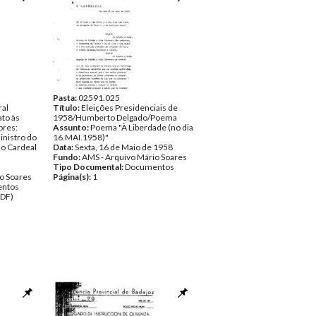
Pasta:
02591.025
ral
Título:
Eleições Presidenciais de
to às
1958/Humberto Delgado/Poema
ores:
Assunto:
Poema "À Liberdade (no dia
inistro do
16.MAI.1958)"
a o Cardeal
Data:
Sexta, 16 de Maio de 1958
Fundo:
AMS - Arquivo Mário Soares
Tipo Documental:
Documentos
o Soares
Página(s):
1
ntos
PDF)