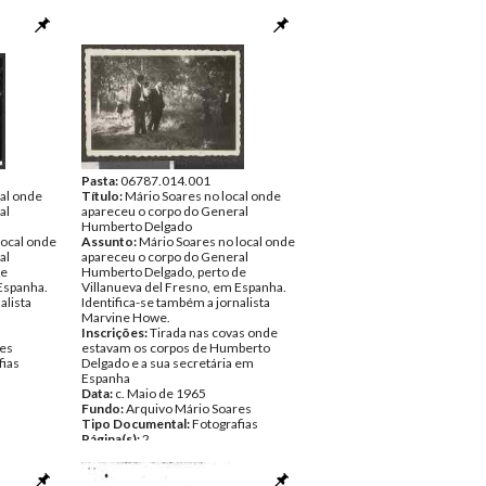
Pasta:
06787.014.001
cal onde
Título:
Mário Soares no local onde
al
apareceu o corpo do General
Humberto Delgado
local onde
Assunto:
Mário Soares no local onde
al
apareceu o corpo do General
de
Humberto Delgado, perto de
Espanha.
Villanueva del Fresno, em Espanha.
alista
Identifica-se também a jornalista
Marvine Howe.
Inscrições:
Tirada nas covas onde
res
estavam os corpos de Humberto
fias
Delgado e a sua secretária em
Espanha
Data:
c. Maio de 1965
Fundo:
Arquivo Mário Soares
Tipo Documental:
Fotografias
Página(s):
2