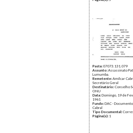
Pasta:
07073.131.079
Assunto:
Assassinato Pat
Lumumba.
Remetente:
Amílcar Cabr
Secretário Geral
Destinatário:
Conselho S
ONU
Data:
Domingo, 19 de Fev
1961
Fundo:
DAC - Documento
Cabral
Tipo Documental:
Corre
Página(s):
1