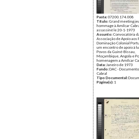
Pasta:
07200.174.008
Título:
Grand meeting jeu
hommage à Amilcar Cabra
assassiné le 20-1-1973
Assunto:
Convocatória d
Associação de Apoio aos 
Dominação Colonial Port
um encontro de apoio à lu
Povos da Guiné-Bissau,
Moçambique, Angola e Po
homenagem a Amílcar Cab
Data:
Janeiro de 1973
Fundo:
DAC - Documento
Cabral
Tipo Documental:
Docum
Página(s):
1