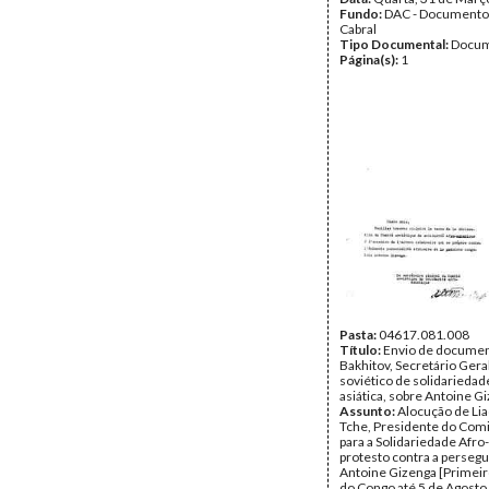
Fundo:
DAC - Documento
Cabral
Tipo Documental:
Docum
Página(s):
1
Pasta:
04617.081.008
Título:
Envio de documen
Bakhitov, Secretário Gera
soviético de solidariedad
asiática, sobre Antoine G
Assunto:
Alocução de Li
Tche, Presidente do Com
para a Solidariedade Afro-
protesto contra a persegu
Antoine Gizenga [Primeir
do Congo até 5 de Agosto 