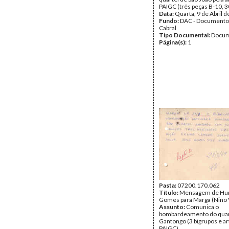
PAIGC (três peças B-10, 3
Data:
Quarta, 9 de Abril 
Fundo:
DAC - Documento
Cabral
Tipo Documental:
Docum
Página(s):
1
Pasta:
07200.170.062
Título:
Mensagem de Hu
Gomes para Marga (Nino V
Assunto:
Comunica o
bombardeamento do quar
Gantongo (3 bigrupos e art
PAIGC).