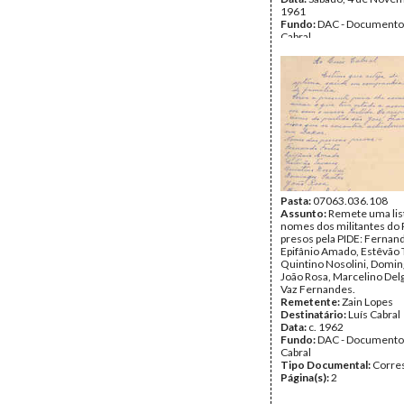
1961
Fundo:
DAC - Documento
Cabral
Tipo Documental:
Docum
Página(s):
1
Pasta:
07063.036.108
Assunto:
Remete uma lis
nomes dos militantes do
presos pela PIDE: Fernan
Epifânio Amado, Estêvão 
Quintino Nosolini, Domin
João Rosa, Marcelino Del
Vaz Fernandes.
Remetente:
Zain Lopes
Destinatário:
Luís Cabral
Data:
c. 1962
Fundo:
DAC - Documento
Cabral
Tipo Documental:
Corre
Página(s):
2