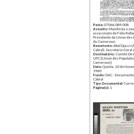
Pasta:
07066.089.008
Assunto:
Manifesta o seu
assassinato de Felix Rol
Presidente da Union des 
du Cameroun.
Remetente:
Abel Djassi (
Cabral), Secretário Geral
Destinatário:
Comité Dir
UPC [Union des Populati
Cameroun]
Data:
Quinta, 10 de Nov
1960
Fundo:
DAC - Documento
Cabral
Tipo Documental:
Corre
Página(s):
1