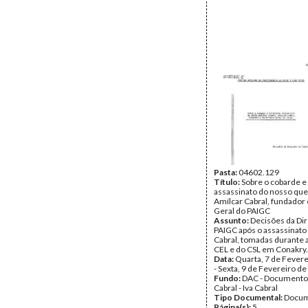
Pasta:
04602.129
Título:
Sobre o cobarde e
assassinato do nosso que
Amílcar Cabral, fundador 
Geral do PAIGC
Assunto:
Decisões da Di
PAIGC após o assassinato
Cabral, tomadas durante 
CEL e do CSL em Conakry.
Data:
Quarta, 7 de Fever
- Sexta, 9 de Fevereiro d
Fundo:
DAC - Documento
Cabral - Iva Cabral
Tipo Documental:
Docum
Página(s):
5