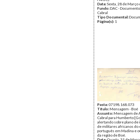
Data:
Sexta, 28 de Março
Fundo:
DAC - Documento
Cabral
Tipo Documental:
Docum
Página(s):
1
Pasta:
07198.168.073
Título:
Mensagem - Boé
Assunto:
Mensagem de A
Cabral para Humberto [
alertando sobre plano de 
de militares africanos do 
português em Madina e ou
da região de Boé.
Data:
Quarta, 31 de Març