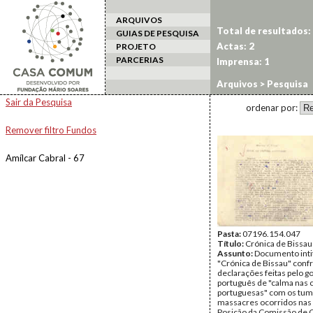
ARQUIVOS
Total de resultados:
GUIAS DE PESQUISA
Actas: 2
PROJETO
PARCERIAS
Imprensa: 1
Arquivos
> Pesquisa
Sair da Pesquisa
ordenar por:
Remover filtro Fundos
Amílcar Cabral - 67
Pasta:
07196.154.047
Título:
Crónica de Bissau
Assunto:
Documento inti
"Crónica de Bissau" conf
declarações feitas pelo 
português de "calma nas 
portuguesas" com os tum
massacres ocorridos na
Posição da Comissão de 