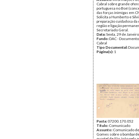
Cabral sobre grande ofens
portuguesa no Boé (conc
das forças inimigas em C
Solicita a Humberto e Silv
preparação cuidadosa da 
região e ligação permane
Secretariado Geral.
Data:
Sexta, 29 de Janeir
Fundo:
DAC - Documento
Cabral
Tipo Documental:
Docum
Página(s):
1
Pasta:
07200.170.052
Título:
Comunicado
Assunto:
Comunicado d
Gomes sobre o bombard
quartel de São João pela a