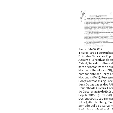
Pasta:
04602.052
Título:
Para a reorganiza
Exércitos Nacionais Popul
Assunto:
Directivas de A
Cabral, Secretário Geral 
para a reorganização dos 
Nacionais Populares (EP),
componente das Forças 
Nacionais (FAN). Reorgan
Forças Armadas regulares
decisão das bases dos FA
Conselho de Guerra. Fren
do Geba: criação do Exérc
Popular 38/70 (EP 38/70).
Designações: João Bernar
(Nino), Abdulai Barry, Ca
Semedo, Júlio de Carvalh
Keita, Agostinho Gazela, 
Marques Vieira (Tchutchu)