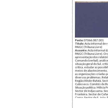
Camará, Guade Ndami, Fil
Umaru Djaló, Mamadu Alfa
Antero Alfama, Mamadu C
Yaya Camará, Ansumane 
Armando Soares da Gama
Sousa Delgado, Bdinga N
Anhono da Cunha, Pedro 
Data:
1970
Fundo:
DAC - Documento
Cabral - Iva Cabral
Tipo Documental:
Docum
Página(s):
Pasta:
07066.087.001
6
Título:
Acta informal de 
PAIGC (Tribuna Livre)
Assunto:
Acta informal d
PAIGC (Tribuna Livre). Or
apresentação dos relatór
Comando (verbal), anális
situação geral do Sul, críti
crítica, estudar as possib
meios de abastecimento, 
as organizações criadas p
diversos problemas. Relat
Região Xitole-Bafatá. Sec
Cubisseco. Comités de B
Situação política. Milícia P
Sector de Indjassama. Se
Fronteira. Sector de Cufar
Como. Sector de S. João. 
Sector de Cubucaré. Sect
Quinara.
Data:
Outubro de 1966