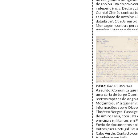
de apoio à luta do povo co
independência. Declaraç
Comité Chinês contra a te
assassinato de Antoine G
datada de 31 de Janeiro d
Mensagem contra a perse
Antoine Gizenga e de apoi
povo congolês pela inde
adoptada pelo encontro d
solidariedade afro-asiátic
Data:
1962
Fundo:
DAC - Documento
Cabral
Tipo Documental:
Docum
Página(s):
10
Pasta:
04613.069.141
Assunto:
Comunica que 
uma carta de Jorge Queri
"certos rapazes de Angola
Moçambique", a qual envi
Informações sobre Olavo 
Timóteo Borges. Passage
de Amiro Faria, com lista
principais militantes em P
Envio de documentos do 
outros para Portugal. Sit
Cabo Verde. Contacto co
Humberto em Itália.