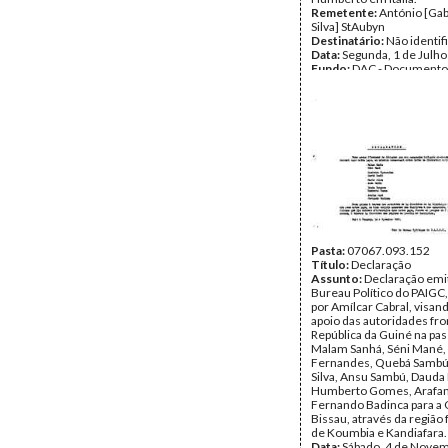
Remetente:
António [Gab
Silva] StAubyn
Destinatário:
Não identif
Data:
Segunda, 1 de Julh
Fundo:
DAC - Documento
Cabral
Tipo Documental:
Corre
Página(s):
5
Pasta:
07067.093.152
Título:
Declaração
Assunto:
Declaração emit
Bureau Político do PAIGC,
por Amílcar Cabral, visan
apoio das autoridades fro
República da Guiné na pa
Malam Sanhá, Séni Mané,
Fernandes, Quebá Sambú
Silva, Ansu Sambú, Dauda
Humberto Gomes, Arafa
Fernando Badinca para a
Bissau, através da região 
de Koumbia e Kandiafara.
Data:
Sábado, 4 de Nove