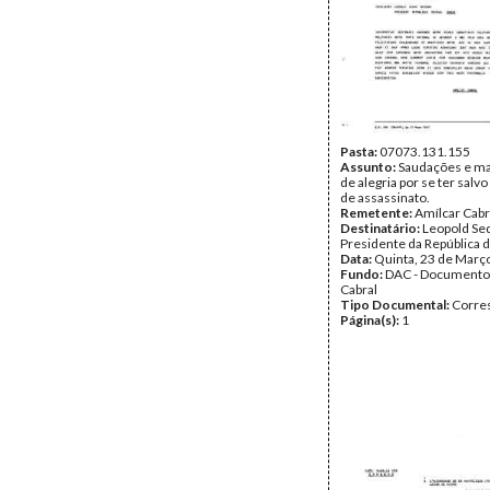
Pasta:
07073.131.155
Assunto:
Saudações e ma
de alegria por se ter salvo
de assassinato.
Remetente:
Amílcar Cabr
Destinatário:
Leopold Se
Presidente da República 
Data:
Quinta, 23 de Març
Fundo:
DAC - Documento
Cabral
Tipo Documental:
Corre
Página(s):
1