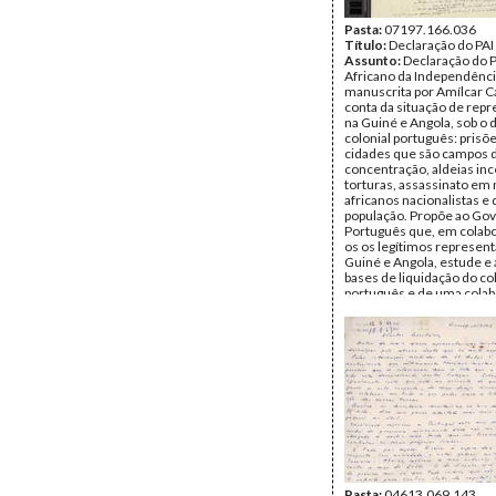
Pasta:
07197.166.036
Título:
Declaração do PAI
Assunto:
Declaração do P
Africano da Independênci
manuscrita por Amílcar C
conta da situação de repr
na Guiné e Angola, sob o
colonial português: prisõe
cidades que são campos 
concentração, aldeias in
torturas, assassinato em
africanos nacionalistas e 
população. Propõe ao Go
Português que, em colab
os os legítimos represen
Guiné e Angola, estude e
bases de liquidação do co
português e de uma cola
eficaz entre os seus povo
português.
Data:
c. 1960
Fundo:
DAC - Documento
Cabral
Tipo Documental:
Docum
Página(s):
5
Pasta:
04613.069.143