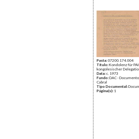
Pasta:
07200.174.004
Título:
Kondolenz für PA
kongolesischer Delegati
Data:
c. 1973
Fundo:
DAC - Documento
Cabral
Tipo Documental:
Docum
Página(s):
1