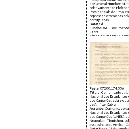
do General Humberto De
relativamente às Eleiçõe
Presidenciais de 1958. Ex
repressão e fome nas col
portuguesas.
Data:
s.d.
Fundo:
DAC - Documento
Cabral
Tipo Documental:
Docum
Página(s):
2
Pasta:
07200.174.006
Título:
Comunicado da U
Nacional dos Estudantes 
dos Camarões sobre o as
de Amílcar Cabral
Assunto:
Comunicado da
Nacional dos Estudantes 
dos Camarões (UNEK), as
Ngueukam Tientcheu, so
assassinato de Amílcar Ca
Data:
Terça, 23 de Janeir