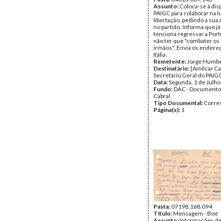
Assunto:
Coloca-se à dis
PAIGC para colaborar na l
libertação, pedindo a sua
no partido. Informa que já
tenciona regressar a Port
não ter que "combater os (
irmãos". Envia os ender
Itália.
Remetente:
Jorge Humb
Destinatário:
[Amílcar Ca
Secretário Geral do PAIG
Data:
Segunda, 1 de Julh
Fundo:
DAC - Documento
Cabral
Tipo Documental:
Corre
Página(s):
1
Pasta:
07198.168.094
Título:
Mensagem - Boé
Assunto:
Informações de