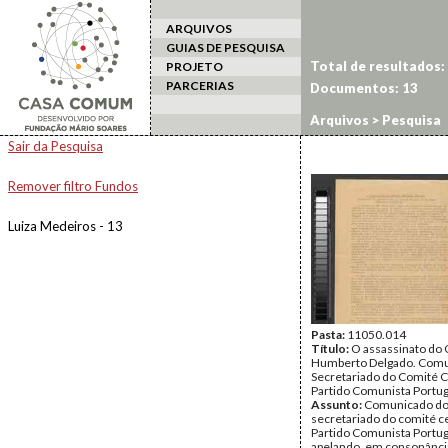
ARQUIVOS
GUIAS DE PESQUISA
Total de resultados:
PROJETO
PARCERIAS
Documentos: 13
Arquivos
> Pesquisa
Sair da Pesquisa
Remover filtro Fundos
Luiza Medeiros - 13
Pasta:
11050.014
Título:
O assassinato do
Humberto Delgado. Comu
Secretariado do Comité C
Partido Comunista Portu
Assunto:
Comunicado d
secretariado do comité c
Partido Comunista Portu
apelando, em consonânci