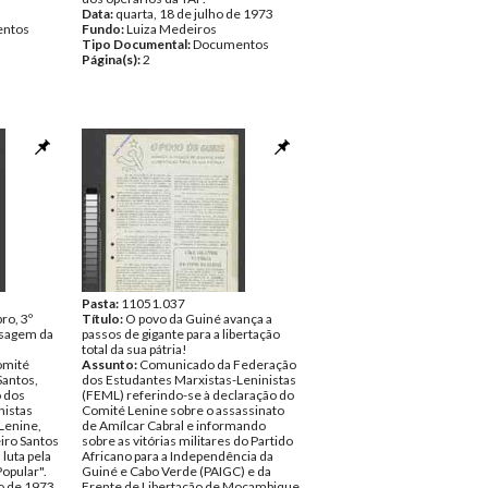
Data:
quarta, 18 de julho de 1973
ntos
Fundo:
Luiza Medeiros
Tipo Documental:
Documentos
Página(s):
2
Pasta:
11051.037
ro, 3º
Título:
O povo da Guiné avança a
nsagem da
passos de gigante para a libertação
total da sua pátria!
omité
Assunto:
Comunicado da Federação
Santos,
dos Estudantes Marxistas-Leninistas
o dos
(FEML) referindo-se à declaração do
nistas
Comité Lenine sobre o assassinato
 Lenine,
de Amílcar Cabral e informando
eiro Santos
sobre as vitórias militares do Partido
 luta pela
Africano para a Independência da
opular".
Guiné e Cabo Verde (PAIGC) e da
o de 1973
Frente de Libertação de Moçambique