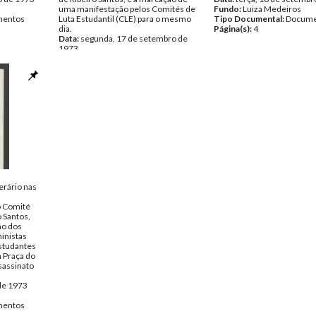
uma manifestação pelos Comités de
Fundo:
Luiza Medeiros
entos
Luta Estudantil (CLE) para o mesmo
Tipo Documental:
Docume
dia.
Página(s):
4
Data:
segunda, 17 de setembro de
1973
Fundo:
Luiza Medeiros
Tipo Documental:
Documentos
Página(s):
6
erário nas
 Comité
o Santos,
ão dos
inistas
studantes
 Praça do
sassinato
 de 1973
entos