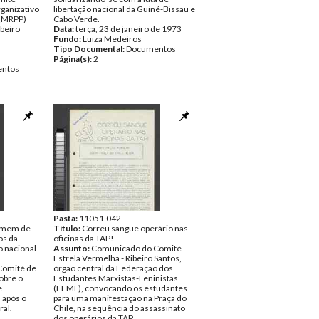
ganizativo
libertação nacional da Guiné-Bissau e
 (MRPP)
Cabo Verde.
ibeiro
Data:
terça, 23 de janeiro de 1973
Fundo:
Luiza Medeiros
Tipo Documental:
Documentos
Página(s):
2
ntos
Pasta:
11051.042
remem de
Título:
Correu sangue operário nas
os da
oficinas da TAP!
o nacional
Assunto:
Comunicado do Comité
Estrela Vermelha - Ribeiro Santos,
Comité de
órgão central da Federação dos
obre o
Estudantes Marxistas-Leninistas
e
(FEML), convocando os estudantes
 após o
para uma manifestação na Praça do
ral.
Chile, na sequência do assassinato
dos operários da TAP.