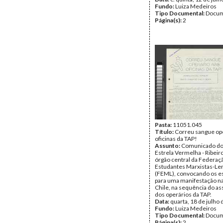
Fundo:
Luiza Medeiros
Tipo Documental:
Docum
Página(s):
2
Pasta:
11051.045
Título:
Correu sangue op
oficinas da TAP!
Assunto:
Comunicado do
Estrela Vermelha - Ribeir
órgão central da Federaç
Estudantes Marxistas-Len
(FEML), convocando os e
para uma manifestação na
Chile, na sequência do as
dos operários da TAP.
Data:
quarta, 18 de julho
Fundo:
Luiza Medeiros
Tipo Documental:
Docum
Página(s):
2