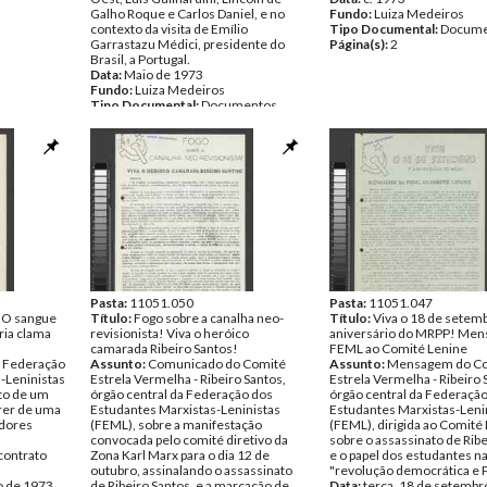
Galho Roque e Carlos Daniel, e no
Fundo:
Luiza Medeiros
contexto da visita de Emílio
Tipo Documental:
Docume
Garrastazu Médici, presidente do
Página(s):
2
Brasil, a Portugal.
Data:
Maio de 1973
Fundo:
Luiza Medeiros
Tipo Documental:
Documentos
Página(s):
2
Pasta:
11051.050
Pasta:
11051.047
! O sangue
Título:
Fogo sobre a canalha neo-
Título:
Viva o 18 de setemb
ria clama
revisionista! Viva o heróico
aniversário do MRPP! Me
camarada Ribeiro Santos!
FEML ao Comité Lenine
 Federação
Assunto:
Comunicado do Comité
Assunto:
Mensagem do C
-Leninistas
Estrela Vermelha - Ribeiro Santos,
Estrela Vermelha - Ribeiro 
to de um
órgão central da Federação dos
órgão central da Federaçã
rer de uma
Estudantes Marxistas-Leninistas
Estudantes Marxistas-Leni
adores
(FEML), sobre a manifestação
(FEML), dirigida ao Comité
convocada pelo comité diretivo da
sobre o assassinato de Rib
contrato
Zona Karl Marx para o dia 12 de
e o papel dos estudantes na
outubro, assinalando o assassinato
"revolução democrática e P
ho de 1973
de Ribeiro Santos, e a marcação de
Data:
terça, 18 de setembr