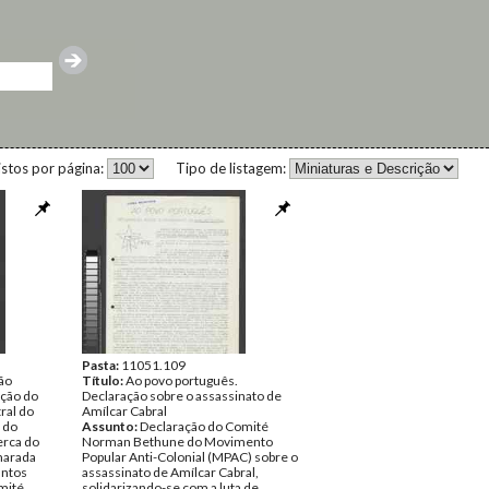
istos por página:
Tipo de listagem:
Pasta:
11051.109
ão
Título:
Ao povo português.
ução do
Declaração sobre o assassinato de
ral do
Amílcar Cabral
 do
Assunto:
Declaração do Comité
erca do
Norman Bethune do Movimento
marada
Popular Anti-Colonial (MPAC) sobre o
antos
assassinato de Amílcar Cabral,
mité
solidarizando-se com a luta de