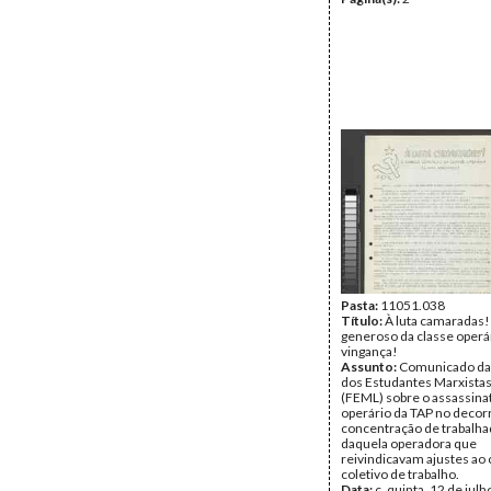
Pasta:
11051.038
Título:
À luta camaradas
generoso da classe operá
vingança!
Assunto:
Comunicado da
dos Estudantes Marxistas
(FEML) sobre o assassina
operário da TAP no decor
concentração de trabalh
daquela operadora que
reivindicavam ajustes ao 
coletivo de trabalho.
Data:
c. quinta, 12 de jul