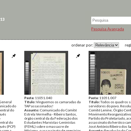
 13
Pesquisa Avançada
ordenar por:
reg
Pasta:
11051.040
Pasta:
11051.007
 General
Título:
Vinguemos os camaradas da
Título:
Todos os quadros s
nicado do
TAP assassinados!
servidores do povo. Resol
entral do
Assunto:
Comunicado do Comité
Comité Lenine, Órgão Cent
guês
Estrela Vermelha - Ribeiro Santos,
Movimento Reorganizativo
o
órgão central da da Federação dos
Partido do Proletariado, ac
entral do
Estudantes Marxistas-Leninistas
assassinato do heróico ca
guês (PCP)
(FEML) sobre o massacre de
José António Ribeiro dos S
a com a
Wiriamu, o assassinato de operários
Assunto:
Resolução do Co