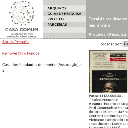
ARQUIVOS
GUIAS DE PESQUISA
Total de resultados:
PROJETO
PARCERIAS
Imprensa: 2
Arquivos
> Pesquisa
Sair da Pesquisa
ordenar por:
Remover filtro Fundos
Casa dos Estudantes do Império (Associação) -
2
Pasta:
11122.005.001
Título:
L'Humanité
Assunto:
Excerto da Mag
Parti Communiste Françai
do Partido Comunista Fra
Contém referências à sit
Vietname e artigo sobre o
assassinato de Martin Lut
Número:
1025 (163)