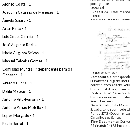
portuguesas.
Afonso Costa - 1
Data:
s.d.
Fundo:
DAC - Documento
Joaquim Catanho de Menezes - 1
Cabral
Tipo Documental:
Docum
Ângelo Sajara - 1
Página(s):
2
Artur Pinto - 1
Luís Costa Correia - 1
José Augusto Rocha - 1
Maria Augusta Seixas - 1
Manuel Teixeira Gomes - 1
Comissão Mundial Independente para os
Pasta:
04691.021
Oceanos - 1
Remetente:
Correspond
Humberto Delgado. Inclui
Alfredo Cunha - 1
corresp. com Acácio Gouv
Fernando Piteira, Francis
Dalila Mateus - 1
Castro e José Plácio Mac
Barbosa e corresp. também
António Rita-Ferreira - 1
Souza Ferreira
Data:
Sábado, 3 de Maio d
António Arnao Metello - 1
Sábado, 14 de Junho de 1
Fundo:
DTS - Documentos
Lopes Morgado - 1
Carvalho dos Santos
Tipo Documental:
Corre
Paulo Barral - 1
Página(s):
24 (23 Imagens