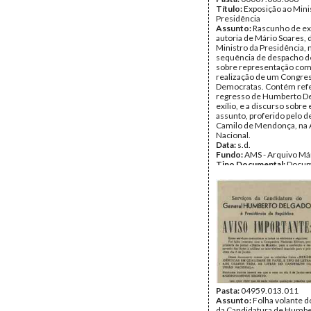
Título:
Exposição ao Mini
Presidência
Assunto:
Rascunho de ex
autoria de Mário Soares, d
Ministro da Presidência, 
sequência de despacho d
sobre representação com 
realização de um Congre
Democratas. Contém refe
regresso de Humberto D
exílio, e a discurso sobre 
assunto, proferido pelo 
Camilo de Mendonça, na
Nacional.
Data:
s.d.
Fundo:
AMS - Arquivo Má
Tipo Documental:
Docum
Página(s):
14
Pasta:
04959.013.011
Assunto:
Folha volante d
da Candidatura de Humb