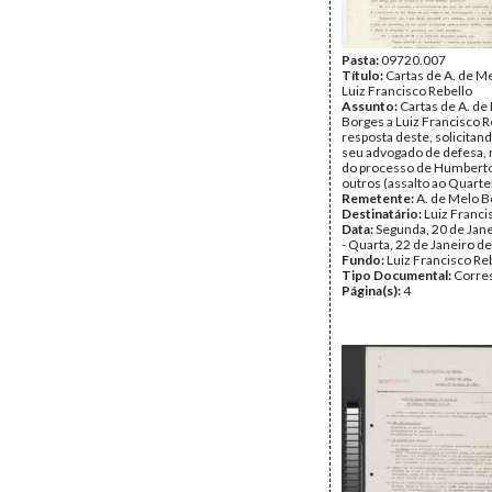
Pasta:
09720.007
Título:
Cartas de A. de M
Luiz Francisco Rebello
Assunto:
Cartas de A. de
Borges a Luiz Francisco R
resposta deste, solicitan
seu advogado de defesa, 
do processo de Humberto
outros (assalto ao Quartel
Remetente:
A. de Melo 
Destinatário:
Luiz Franci
Data:
Segunda, 20 de Jan
- Quarta, 22 de Janeiro d
Fundo:
Luiz Francisco Re
Tipo Documental:
Corre
Página(s):
4