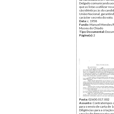
Delgado comunicando aos
que as listas a utilizar no 
são idênticas às do candi
União Nacional, garantin
carácter secreto do voto.
Data:
c. 1958
Fundo:
Manuel Mendes/
Museu do Chiado
Tipo Documental:
Docum
Página(s):
2
Pasta:
02600.017.002
Assunto:
Contratempos 
para o envio de carta de 
Diligências para a criaçã
secção de democratas p