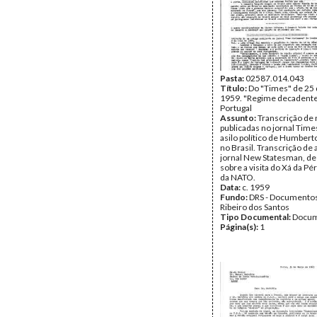
Pasta:
02587.014.043
Título:
Do "Times" de 25 
1959. "Regime decadent
Portugal
Assunto:
Transcrição de 
publicadas no jornal Time
asilo político de Humbert
no Brasil. Transcrição de 
jornal New Statesman, de
sobre a visita do Xá da Pér
da NATO.
Data:
c. 1959
Fundo:
DRS - Documentos
Ribeiro dos Santos
Tipo Documental:
Docum
Página(s):
1