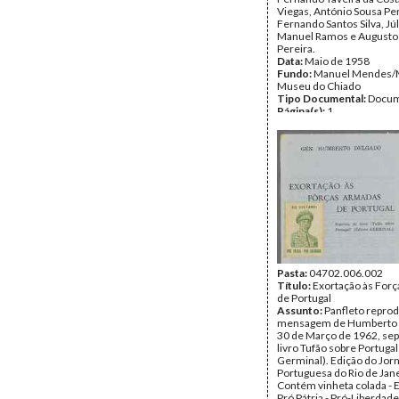
Viegas, António Sousa Per
Fernando Santos Silva, Jú
Manuel Ramos e Augusto
Pereira.
Data:
Maio de 1958
Fundo:
Manuel Mendes
Museu do Chiado
Tipo Documental:
Docum
Página(s):
1
Pasta:
04702.006.002
Título:
Exortação às For
de Portugal
Assunto:
Panfleto repro
mensagem de Humberto 
30 de Março de 1962, sep
livro Tufão sobre Portugal
Germinal). Edição do Jor
Portuguesa do Rio de Jane
Contém vinheta colada - E
Pró Pátria - Pró-Liberdade