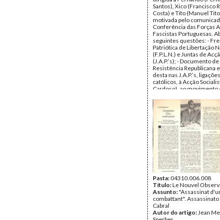
Santos), Xico (Francisco
Costa) e Tito (Manuel Tito
motivada pelo comunicad
Conferência das Forças A
Fascistas Portuguesas. A
seguintes questões: - Fr
Patriótica de Libertação 
(F.P.L.N.) e Juntas de Acçã
(J.A.P.’s); - Documento de
Resistência Republicana e
desta nas J.A.P.’s, ligaçõe
católicos, à Acção Sociali
Cardoso), ao movimento e
criação de uma organizaç
revolucionária sob a sua é
auxílios monetários, n
da Itália, Dinamarca, e ou
escandinavos; - Rádio Port
A eventualidade de um pu
(é referido Craveiro Lope
ocidentais que poderia sus
Apoio aos exilados; - Rel
Humberto Delgado e Hen
Galvão.
Remetente:
Mário Soare
Destinatário:
Pasta:
04310.006.008
Fernando Pi
Santos, Francisco Ramos 
Título:
Le Nouvel Observ
Manuel Tito de Morais
Assunto:
"Assassinat d'u
Data:
combattant". Assassinato
Segunda, 28 de Jan
Fundo:
Cabral
AMS - Arquivo Má
Tipo Documental:
Autor do artigo:
Jean Me
Corre
Página(s):
Sperber
20