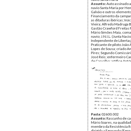
Assunto:
Auto assinado a
navio Santa Maria por He
Galvão e outros elemento
Financiamento da campan
as ditaduras ibéricas; Iná
Vieira; Alfredo Madruga B
Gastão Crawford Freitas 
Mário Simões Maia, com
navio; J.N.I.L. (Junta Naci
Independente de Libertaç
Praticante de piloto João
Lopes de Sousa; criado A
Pires; Segundo Comissári
José Reis; enfermeiro Car
de Carvalho; artífice Antó
Ferreira Garcez; marinhe
Pancrácio Vieira; marinhe
Henrique Vigia Esgaio; m
Joaquim Piedade e Silva.
que refere que estiveram
Santa Maria no dia 3 de F
Humberto Delgado e Álvar
estando já o paquete ent
guarda da Marinha do Bras
Data:
Janeiro de 1961 - F
1961
Fundo:
DJL - Documentos
Soares Louro
Pasta:
02600.002
Tipo Documental:
Assunto:
Rascunho de ca
Docum
Página(s):
Mário Soares, na qualida
10
membro da Resistência R
dirigida a Fernando (Fern