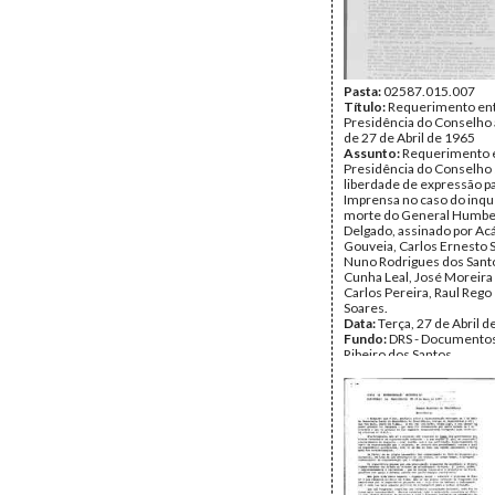
Pasta:
02587.015.007
Título:
Requerimento en
Presidência do Conselho 
de 27 de Abril de 1965
Assunto:
Requerimento 
Presidência do Conselho 
liberdade de expressão pa
Imprensa no caso do inqu
morte do General Humbe
Delgado, assinado por Ac
Gouveia, Carlos Ernesto 
Nuno Rodrigues dos Santo
Cunha Leal, José Moreir
Carlos Pereira, Raul Rego
Soares.
Data:
Terça, 27 de Abril 
Fundo:
DRS - Documentos
Ribeiro dos Santos
Tipo Documental:
Docum
Página(s):
1