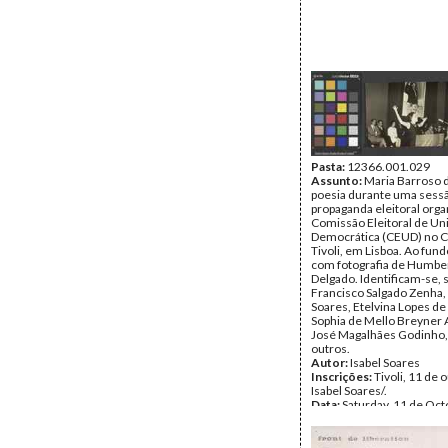
Pasta:
12366.001.029
Assunto:
Maria Barroso
poesia durante uma sess
propaganda eleitoral orga
Comissão Eleitoral de Un
Democrática (CEUD) no 
Tivoli, em Lisboa. Ao fund
com fotografia de Humbe
Delgado. Identificam-se, 
Francisco Salgado Zenha,
Soares, Etelvina Lopes de
Sophia de Mello Breyner
José Magalhães Godinho,
outros.
Autor:
Isabel Soares
Inscrições:
Tivoli, 11 de 
Isabel Soares/.
Data:
Saturday, 11 de Oct
1969
Fundo:
Isabel Soares
Tipo Documental:
Fotogr