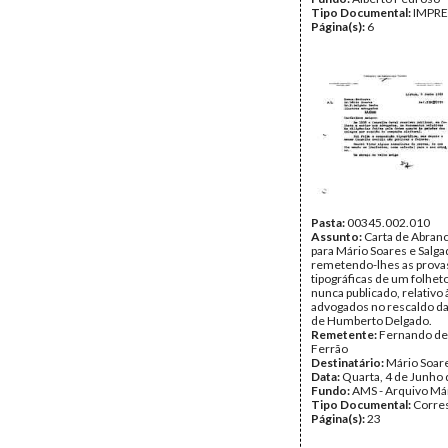
Tipo Documental:
IMPR
Página(s):
6
Pasta:
00345.002.010
Assunto:
Carta de Abran
para Mário Soares e Salg
remetendo-lhes as prova
tipográficas de um folhet
nunca publicado, relativo 
advogados no rescaldo d
de Humberto Delgado.
Remetente:
Fernando de
Ferrão
Destinatário:
Mário Soar
Data:
Quarta, 4 de Junho
Fundo:
AMS - Arquivo Má
Tipo Documental:
Corre
Página(s):
23