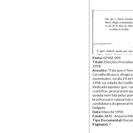
Pasta:
02582.009
Título:
Eleições Presiden
1958
Assunto:
"Fala que o Ten
Carvalho Branco, dirigiu à
Juventudes, no dia 29 de
1958, na cidade da Covilhã
dedicada àqueles que, co
«carinho», procuraram qu
ouvida nem lida pelos po
brochura pró-salazarista 
candidatura do general 
Delgado
Data:
Maio de 1958
Fundo:
AMS - Arquivo Má
Tipo Documental:
Docum
Página(s):
7