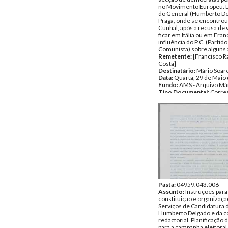
no Movimento Europeu. 
do General (Humberto De
Praga, onde se encontro
Cunhal, após a recusa de v
ficar em Itália ou em Fran
influência do P.C. (Partido
Comunista) sobre alguns
Remetente:
[Francisco 
Costa]
Destinatário:
Mário Soar
Data:
Quarta, 29 de Maio
Fundo:
AMS - Arquivo Má
Tipo Documental:
Corre
Página(s):
3
Pasta:
04959.043.006
Assunto:
Instruções para
constituição e organizaçã
Serviços de Candidatura 
Humberto Delgado e da 
redactorial. Planificação 
para a campanha eleitoral