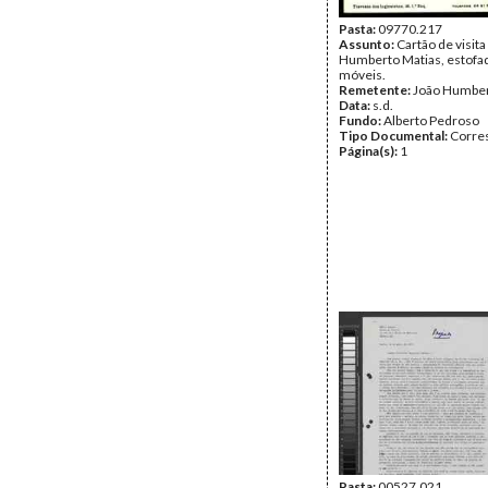
Pasta:
09770.217
Assunto:
Cartão de visita
Humberto Matias, estofa
móveis.
Remetente:
João Humber
Data:
s.d.
Fundo:
Alberto Pedroso
Tipo Documental:
Corre
Página(s):
1
Pasta:
00527.021