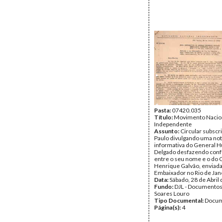
Pasta:
07420.035
Título:
Movimento Nacio
Independente
Assunto:
Circular subscr
Paulo divulgando uma no
informativa do General 
Delgado desfazendo con
entre o seu nome e o do 
Henrique Galvão, enviad
Embaixador no Rio de Jan
Data:
Sábado, 28 de Abril
Fundo:
DJL - Documentos
Soares Louro
Tipo Documental:
Docum
Página(s):
4