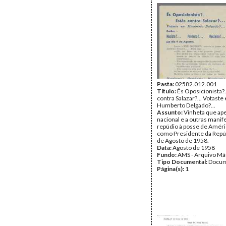
Pasta:
02582.012.001
Título:
És Oposicionista?.
contra Salazar?... Votaste
Humberto Delgado?...
Assunto:
Vinheta que ape
nacional e a outras manif
repúdio à posse de Amér
como Presidente da Repúb
de Agosto de 1958.
Data:
Agosto de 1958
Fundo:
AMS - Arquivo Má
Tipo Documental:
Docum
Página(s):
1