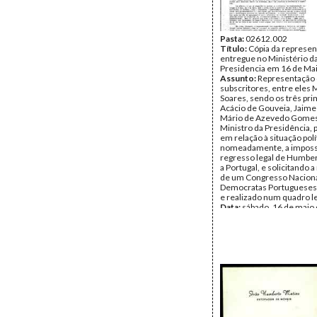
Pasta:
02612.002
Título:
Cópia da represe
entregue no Ministério d
Presidencia em 16 de Ma
Assunto:
Representação 
subscritores, entre eles 
Soares, sendo os três pr
Acácio de Gouveia, Jaime
Mário de Azevedo Gomes,
Ministro da Presidência,
em relação à situação polí
nomeadamente, a impossi
regresso legal de Humbe
a Portugal, e solicitando a
de um Congresso Naciona
Democratas Portugueses
e realizado num quadro le
Data:
sábado, 16 de maio
Fundo:
AMS - Arquivo Má
Tipo Documental:
Docum
Página(s):
4