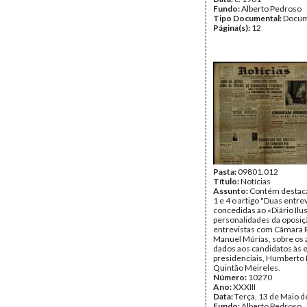
Fundo:
Alberto Pedroso
Tipo Documental:
Docum
Página(s):
12
Pasta:
09801.012
Título:
Notícias
Assunto:
Contém destaca
1 e 4 o artigo "Duas entre
concedidas ao «Diário Ilu
personalidades da oposiçã
entrevistas com Câmara R
Manuel Múrias, sobre os 
dados aos candidatos às 
presidenciais, Humberto 
Quintão Meireles.
Número:
10270
Ano:
XXXIII
Data:
Terça, 13 de Maio 
Fundo:
Alberto Pedroso