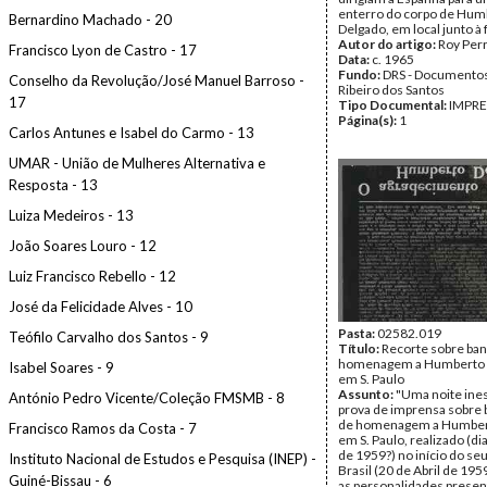
enterro do corpo de Hum
Bernardino Machado - 20
Delgado, em local junto à 
Autor do artigo:
Roy Perr
Francisco Lyon de Castro - 17
Data:
c. 1965
Fundo:
DRS - Documentos
Conselho da Revolução/José Manuel Barroso -
Ribeiro dos Santos
17
Tipo Documental:
IMPR
Página(s):
1
Carlos Antunes e Isabel do Carmo - 13
UMAR - União de Mulheres Alternativa e
Resposta - 13
Luiza Medeiros - 13
João Soares Louro - 12
Luiz Francisco Rebello - 12
José da Felicidade Alves - 10
Pasta:
02582.019
Teófilo Carvalho dos Santos - 9
Título:
Recorte sobre ba
homenagem a Humberto 
Isabel Soares - 9
em S. Paulo
Assunto:
"Uma noite ines
António Pedro Vicente/Coleção FMSMB - 8
prova de imprensa sobre
de homenagem a Humber
Francisco Ramos da Costa - 7
em S. Paulo, realizado (di
de 1959?) no início do seu
Instituto Nacional de Estudos e Pesquisa (INEP) -
Brasil (20 de Abril de 195
Guiné-Bissau - 6
as personalidades presen