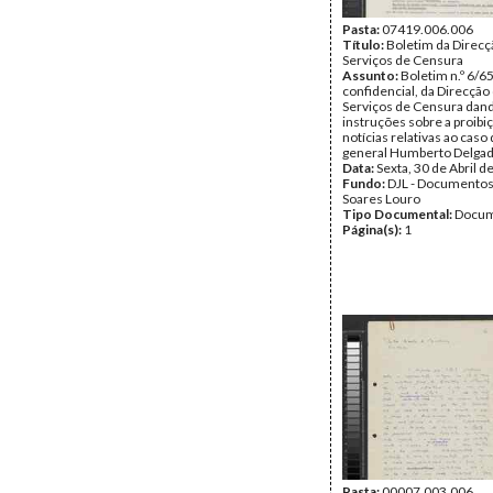
Pasta:
07419.006.006
Título:
Boletim da Direcç
Serviços de Censura
Assunto:
Boletim n.º 6/65
confidencial, da Direcção
Serviços de Censura dan
instruções sobre a proibi
notícias relativas ao caso
general Humberto Delgad
Data:
Sexta, 30 de Abril d
Fundo:
DJL - Documentos
Soares Louro
Tipo Documental:
Docum
Página(s):
1
Pasta:
00007.003.006