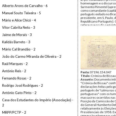
homenagem e o discurso
Alberto Arons de Carvalho - 6
Sarmento Pimentel (apre
como comandante (capit
Manuel Souto Teixeira - 5
português exilado no Bras
presidente, em S. Paulo, 
Mário e Alice Chicó - 4
Republicano Português). 
refere que no dia seguint
Vítor Cabrita Neto - 3
Maio?), saiu uma notícia 
recepção no jornal "Estad
Jaime de Morais - 3
Paulo", com o título "A op
portuguesa anuncia o iníc
Kalidás Barreto - 3
revolucionária do seu M
Data:
c. Maio de 1959
Mário Cal Brandão - 2
Fundo:
AMS - Arquivo Má
Tipo Documental:
Docum
João do Carmo Miranda de Oliveira - 2
Página(s):
2
Raúl Marques - 2
António Reis - 2
Pasta:
07196.154.047
Título:
Crónica de Bissau
Fernando Rosas - 2
Assunto:
Documento inti
"Crónica de Bissau" conf
Rodrigo José Rodrigues - 2
declarações feitas pelo 
português de "calma nas 
António Gato Pinto - 2
portuguesas" com os tum
massacres ocorridos na
Casa dos Estudantes do Império (Associação) -
Posição da Comissão de 
do General Humberto De
2
relativamente às Eleiçõe
Presidenciais de 1958. Ex
MRPP/PCTP - 2
repressão e fome nas col