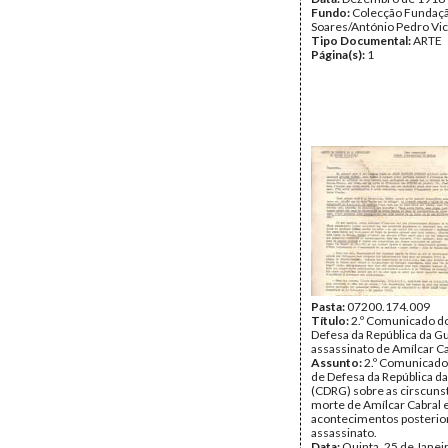
Fundo:
Colecção Fundaç
Soares/António Pedro Vi
Tipo Documental:
ARTE
Página(s):
1
Pasta:
07200.174.009
Título:
2.º Comunicado d
Defesa da República da G
assassinato de Amílcar C
Assunto:
2.º Comunicado
de Defesa da República d
(CDRG) sobre as cirscuns
morte de Amílcar Cabral 
acontecimentos posterio
assassinato.
Data:
Quinta, 25 de Janei