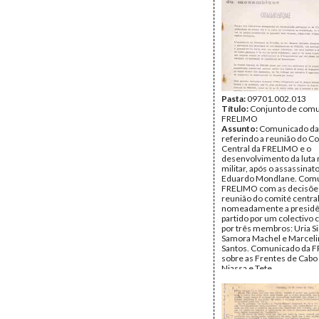
Página(s):
2
Pasta:
09701.002.013
Título:
Conjunto de comu
FRELIMO
Assunto:
Comunicado d
referindo a reunião do C
Central da FRELIMO e o
desenvolvimento da luta 
militar, após o assassinat
Eduardo Mondlane. Comu
FRELIMO com as decisõe
reunião do comité central
nomeadamente a presidê
partido por um colectivo
por três membros: Uria S
Samora Machel e Marceli
Santos. Comunicado da 
sobre as Frentes de Cabo
Niassa e Tete.
Data:
Terça, 20 de Maio d
Segunda, 28 de Abril de 
Fundo:
Isabel do Carmo/
Antunes
Tipo Documental:
Docum