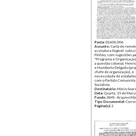
Pasta:
02600.006
Assunto:
Carta de remet
assinatura ilegível, subsc
Pinhão, com sugestões p
"Programa e Organização"
a questão colonial, Henr
e Humberto Delgado (pro
chefe de organização), e
necessidade de estabelec
com o Partido Comunista 
Socialista.
Destinatário:
Mário Soar
Data:
Quarta, 15 de Març
Fundo:
AMS - Arquivo Má
Tipo Documental:
Corre
Página(s):
2