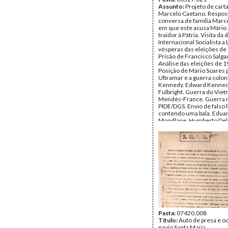
Assunto:
Projeto de carta 
Marcelo Caetano. Respost
conversa de família Marc
em que este acusa Mário
traidor à Pátria. Visita da
Internacional Socialista a
vésperas das eleições de
Prisão de Francisco Salg
Análise das eleições de 1
Posição de Mário Soares 
Ultramar e a guerra coloni
Kennedy. Edward Kenned
Fulbright. Guerra do Vie
Mendès-France. Guerra n
PIDE/DGS. Envio de falso l
contendo uma bala. Edua
Mondlane. Humberto Del
Conselho da Europa - deb
Portugal.
Remetente:
Mário Soare
Destinatário:
Marcello C
Data:
quinta, 30 de abril 
Fundo:
AMS - Arquivo Má
Tipo Documental:
Corre
Página(s):
3
Pasta:
07420.008
Título:
Auto de presa e o
navio Santa Maria