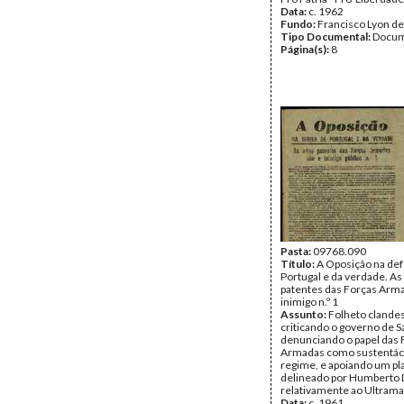
Data:
c. 1962
Fundo:
Francisco Lyon de
Tipo Documental:
Docum
Página(s):
8
Pasta:
09768.090
Título:
A Oposição na def
Portugal e da verdade. As 
patentes das Forças Arma
inimigo n.º 1
Assunto:
Folheto clande
criticando o governo de S
denunciando o papel das 
Armadas como sustentác
regime, e apoiando um pl
delineado por Humberto 
relativamente ao Ultrama
Data:
c. 1961