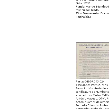
Data:
1958
Fundo:
Manuel Mendes
Museu do Chiado
Tipo Documental:
Docum
Página(s):
3
Pasta:
04959.043.024
Título:
Aos Portugueses
Assunto:
Manifesto de ap
candidatura de Humberto
assinado por Carlos Cal B
António Macedo, Olívio F
António Ramos de Almeida
Semedo, Eduardo Santos S
Fernando Taveira da Cost