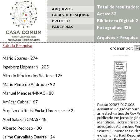
Total de resultados:
ARQUIVOS
Actas: 32
GUIAS DE PESQUISA
Biblioteca Digital: 2
PROJETO
PARCERIAS
Fotografias: 436
Arquivos
> Pesquisa
Sair da Pesquisa
ordenar por:
Mário Soares - 274
Ingeborg Lippmann - 205
Alfredo Ribeiro dos Santos - 125
Mário Pinto de Andrade - 92
Manuel Mendes/MNAC - 88
Amílcar Cabral - 67
Pasta:
02587.017.006
Assunto:
Delgado mourn
Arquivo da Resistência Timorense - 52
arrested - artigo de Roy P
publicado em jornal inglês
Abel Salazar/CMAS - 48
identificar), sobre prisão 
advogados Abranches Fer
Alberto Pedroso - 30
Soares, C. Meneses e Pir
e o jornalista Raul Rego, 
Jaime Carvalhão Duarte - 24
dirigiam a Espanha para 