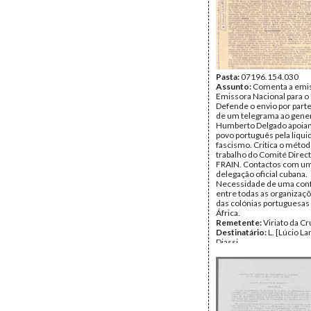
Página(s):
13
Pasta:
07196.154.030
Assunto:
Comenta a emi
Emissora Nacional para o
Defende o envio por part
de um telegrama ao gene
Humberto Delgado apoiand
povo português pela liqui
fascismo. Critica o méto
trabalho do Comité Direct
FRAIN. Contactos com u
delegação oficial cubana.
Necessidade de uma con
entre todas as organizaçõ
das colónias portuguesas 
África.
Remetente:
Viriato da C
Destinatário:
L. [Lúcio La
Djassi
Data:
Segunda, 14 de Mar
Fundo:
DAC - Documento
Cabral
Tipo Documental:
Corre
Página(s):
1