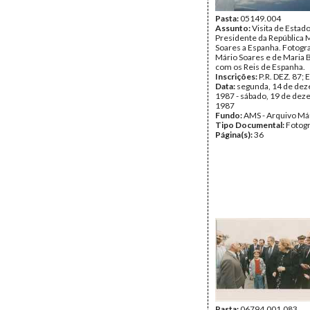
Pasta:
05149.004
Assunto:
Visita de Estad
Presidente da República 
Soares a Espanha. Fotogra
Mário Soares e de Maria 
com os Reis de Espanha.
Inscrições:
P.R. DEZ. 87
Data:
segunda, 14 de de
1987 - sábado, 19 de de
1987
Fundo:
AMS - Arquivo Má
Tipo Documental:
Fotogr
Página(s):
36
Pasta:
06794.001.083