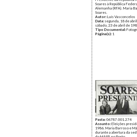
Soares à República Federa
Alemanha (RFA). Maria B
Soares.
Autor:
Luís Vasconcelos
Data:
segunda, 18 de abril
sábado, 23 de abril de 19
Tipo Documental:
Fotogr
Página(s):
1
Pasta:
06787.001.274
Assunto:
Eleições presid
1986. Maria Barroso e Má
durante a abertura da sede
do MASP, no Porto.