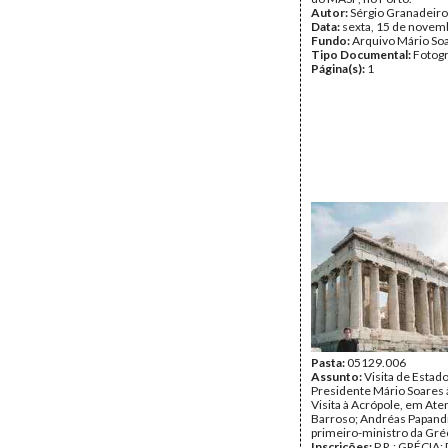
Autor:
Sérgio Granadeiro
Data:
sexta, 15 de novem
Fundo:
Arquivo Mário So
Tipo Documental:
Fotogr
Página(s):
1
Pasta:
05129.006
Assunto:
Visita de Estad
Presidente Mário Soares 
Visita à Acrópole, em Ate
Barroso; Andréas Papand
primeiro-ministro da Gréc
Inscrições:
P.R.; GRÉCIA;