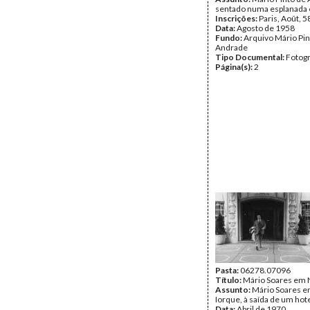
sentado numa esplanada 
Inscrições:
Paris, Août, 5
Data:
Agosto de 1958
Fundo:
Arquivo Mário Pin
Andrade
Tipo Documental:
Fotogr
Página(s):
2
Pasta:
06278.07096
Título:
Mário Soares em 
Assunto:
Mário Soares 
Iorque, à saída de um hote
Data:
Abril de 1970