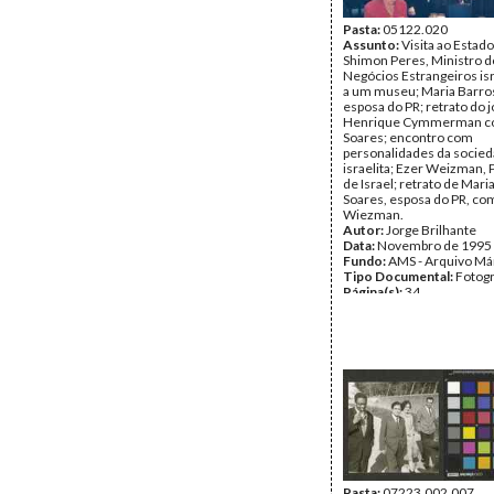
Pasta:
05122.020
Assunto:
Visita ao Estado
Shimon Peres, Ministro d
Negócios Estrangeiros isra
a um museu; Maria Barro
esposa do PR; retrato do j
Henrique Cymmerman c
Soares; encontro com
personalidades da socie
israelita; Ezer Weizman,
de Israel; retrato de Mari
Soares, esposa do PR, com 
Wiezman.
Autor:
Jorge Brilhante
Data:
Novembro de 1995
Fundo:
AMS - Arquivo Má
Tipo Documental:
Fotogr
Página(s):
34
Pasta:
07223.002.007