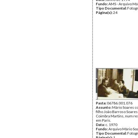
Fundo:
AMS - Arquivo Má
Tipo Documental:
Fotogr
Página(s):
24
Pasta:
06786.001.076
Assunto:
Mário Soares c
filho João Barroso Soares
Coimbra Martins, num re
em Paris.
Data:
c. 1970
Fundo:
Arquivo Mário So
Tipo Documental:
Fotogr
Página(s):
1