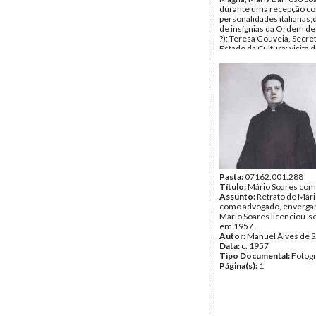
durante uma recepção c
personalidades italianas;
de insígnias da Ordem de M
?); Teresa Gouveia, Secre
Estado da Cultura; visita 
portuguesa à livraria Feltr
(distinguem-se Maria Ba
Soares, José Saramae Te
Gouveia, José Cardoso Pi
Data:
Abril de 1989
Fundo:
AMS - Arquivo Má
Tipo Documental:
Fotogr
Página(s):
36
Pasta:
07162.001.288
Título:
Mário Soares co
Assunto:
Retrato de Már
como advogado, envergan
Mário Soares licenciou-s
em 1957.
Autor:
Manuel Alves de S
Data:
c. 1957
Tipo Documental:
Fotogr
Página(s):
1