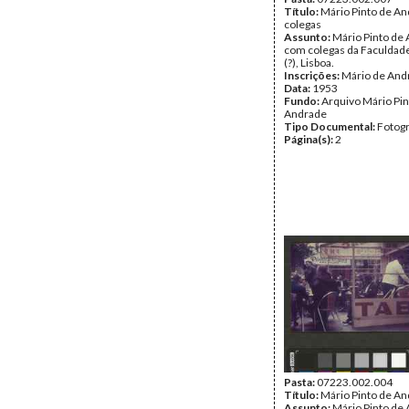
Título:
Mário Pinto de A
colegas
Assunto:
Mário Pinto de
com colegas da Faculdade
(?), Lisboa.
Inscrições:
Mário de And
Data:
1953
Fundo:
Arquivo Mário Pin
Andrade
Tipo Documental:
Fotogr
Página(s):
2
Pasta:
07223.002.004
Título:
Mário Pinto de An
Assunto:
Mário Pinto de