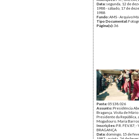
Data:
segunda, 12 de de
1988 - sábado, 17 de de
1988
Fundo:
AMS - Arquivo Má
Tipo Documental:
Fotogr
Página(s):
36
Pasta:
05138.026
Assunto:
Presidência Ab
Bragança. Visita de Mário
Presidente da República, 
Mogadouro. Maria Barros
Inscrições:
P.R. FEV.87; -
BRAGANÇA
Data:
domingo, 15 de fev
1987 - quinta, 26 de feve