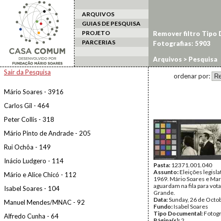
ARQUIVOS
GUIAS DE PESQUISA
PROJETO
Remover filtro Tipo
PARCERIAS
Fotografias: 5903
Arquivos
> Pesquisa
Sair da Pesquisa
ordenar por:
Mário Soares - 3916
Carlos Gil - 464
Peter Collis - 318
Mário Pinto de Andrade - 205
Rui Ochôa - 149
Inácio Ludgero - 114
Pasta:
12371.001.040
Assunto:
Eleições legisla
Mário e Alice Chicó - 112
1969. Mário Soares e Mar
aguardam na fila para vot
Isabel Soares - 104
Grande.
Data:
Sunday, 26 de Octo
Manuel Mendes/MNAC - 92
Fundo:
Isabel Soares
Tipo Documental:
Fotogr
Alfredo Cunha - 64
Página(s):
2