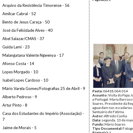
Arquivo da Resistência Timorense - 56
Amílcar Cabral - 52
Bento de Jesus Caraça - 50
José da Felicidade Alves - 40
Abel Salazar/CMAS - 37
Guida Lami - 23
Malangatana Valente Ngwenya - 17
Afonso Costa - 14
Lopes Morgado - 10
Isabel Lopes Cardoso - 10
Mário Varela Gomes/Fotografias 25 de Abril - 9
Pasta:
06418.064.014
Assunto:
Visita do Papa J
Alberto Pedroso - 9
a Portugal. Maria Barroso
Soares, Presidente da Rep
Artur Pinto - 8
aguardam nas escadarias
Santuário de Fátima.
Casa dos Estudantes do Império (Associação) -
Autor:
Alfredo Cunha
7
Data:
segunda, 13 de mai
Fundo:
Mário Soares
Jaime de Morais - 5
Tipo Documental:
Fotogr
Página(s):
1