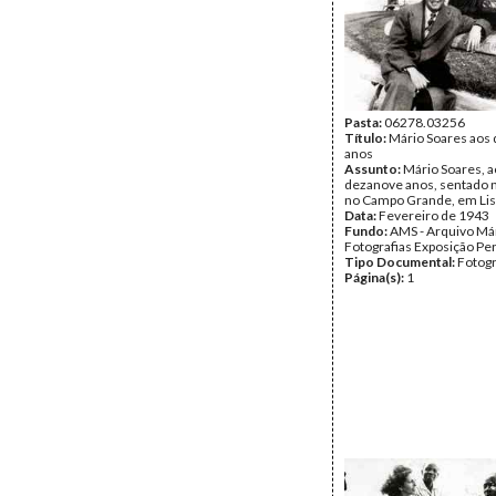
Pasta:
06278.03256
Título:
Mário Soares aos
anos
Assunto:
Mário Soares, a
dezanove anos, sentado
no Campo Grande, em Lis
Data:
Fevereiro de 1943
Fundo:
AMS - Arquivo Már
Fotografias Exposição P
Tipo Documental:
Fotogr
Página(s):
1