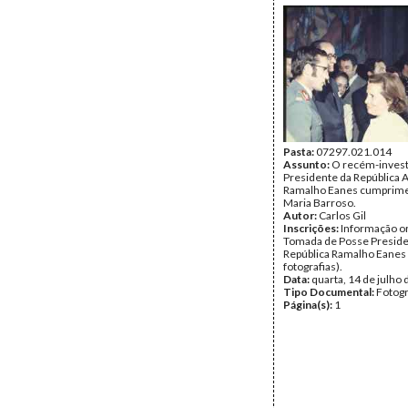
Pasta:
07297.021.014
Assunto:
O recém-invest
Presidente da República 
Ramalho Eanes cumprim
Maria Barroso.
Autor:
Carlos Gil
Inscrições:
Informação or
Tomada de Posse Preside
República Ramalho Eanes 
fotografias).
Data:
quarta, 14 de julho
Tipo Documental:
Fotogr
Página(s):
1