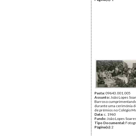
Pasta:
09643.001.005
Assunto:
João Lopes Soar
Barroso cumprimentando
durante uma cerimónia d
de prémios no Colégio M
Data:
c. 1960
Fundo:
João Lopes Soare
Tipo Documental:
Fotogr
Página(s):
2