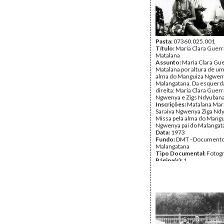
Pasta:
07360.025.001
Título:
Maria Clara Guer
Matalana
Assunto:
Maria Clara Gu
Matalana por altura de u
alma do Manguiza Ngweny
Malangatana. Da esquerda
direita: Maria Clara Guerr
Ngwenya e Zigs Ndyubana
Inscrições:
Matalana Mari
Saraiva Ngwenya Ziga Nd
Missa pela alma do Mangu
Ngwenya pai do Malangat
Data:
1973
Fundo:
DMT - Document
Malangatana
Tipo Documental:
Fotogr
Página(s):
1