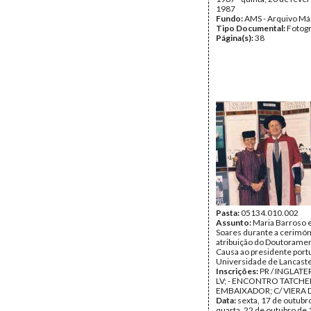
1987
Fundo:
AMS - Arquivo Má
Tipo Documental:
Fotogr
Página(s):
38
Pasta:
05134.010.002
Assunto:
Maria Barroso 
Soares durante a cerimón
atribuição do Doutorame
Causa ao presidente port
Universidade de Lancaste
Inscrições:
PR / INGLATE
LV; - ENCONTRO TATCHER
EMBAIXADOR; C/ VIERA D
Data:
sexta, 17 de outubr
quarta, 22 de outubro de