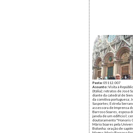
Pasta:
05112.007
Assunto:
Visita à Repúblic
(Itália); retratos de José
diante da catedral de Sie
da comitiva portuguesa; 
Sasportes; Estrela Serran
assessora de Imprensa do
Barroso Soares, esposa do
janela de um edifício l; c
doutoramento "Honoris 
Mário Soares pela Univer
Bolonha: oração de sapiên
Magna; Maria Barroso So