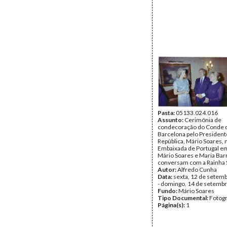
Pasta:
05133.024.016
Assunto:
Cerimónia de
condecoração do Conde 
Barcelona pelo President
República, Mário Soares, 
Embaixada de Portugal e
Mário Soares e Maria Bar
conversam com a Rainha S
Autor:
Alfredo Cunha
Data:
sexta, 12 de setem
- domingo, 14 de setemb
Fundo:
Mário Soares
Tipo Documental:
Fotogr
Página(s):
1