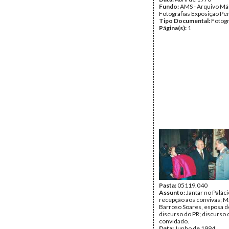
Fundo:
AMS - Arquivo Már
Fotografias Exposição P
Tipo Documental:
Fotogr
Página(s):
1
Pasta:
05119.040
Assunto:
Jantar no Paláci
recepção aos convivas; M
Barroso Soares, esposa d
discurso do PR; discurso 
convidado.
Data:
Junho de 1994