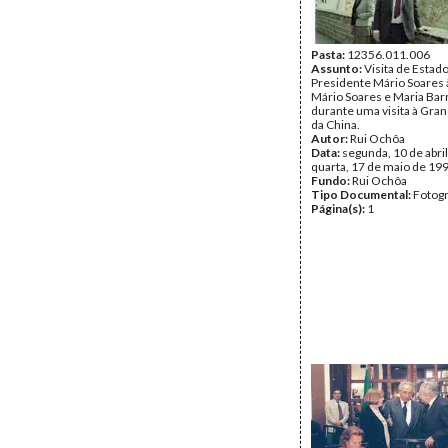
Pasta:
12356.011.006
Assunto:
Visita de Estad
Presidente Mário Soares 
Mário Soares e Maria Bar
durante uma visita à Gra
da China.
Autor:
Rui Ochôa
Data:
segunda, 10 de abril
quarta, 17 de maio de 19
Fundo:
Rui Ochôa
Tipo Documental:
Fotogr
Página(s):
1