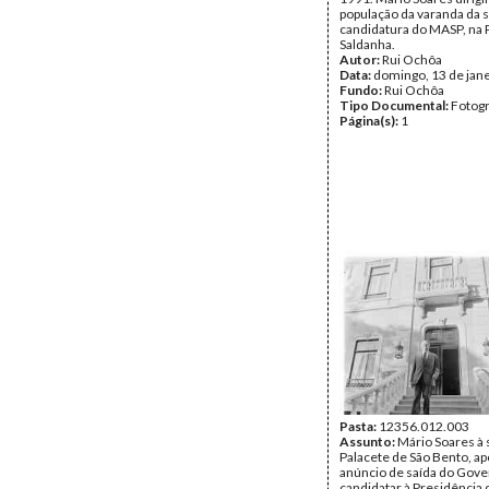
população da varanda da 
candidatura do MASP, na 
Saldanha.
Autor:
Rui Ochôa
Data:
domingo, 13 de jan
Fundo:
Rui Ochôa
Tipo Documental:
Fotogr
Página(s):
1
Pasta:
12356.012.003
Assunto:
Mário Soares à 
Palacete de São Bento, ap
anúncio de saída do Gove
candidatar à Presidência 