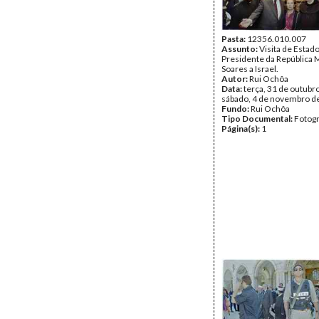
Pasta:
12356.010.007
Assunto:
Visita de Estad
Presidente da República 
Soares a Israel.
Autor:
Rui Ochôa
Data:
terça, 31 de outubr
sábado, 4 de novembro d
Fundo:
Rui Ochôa
Tipo Documental:
Fotogr
Página(s):
1