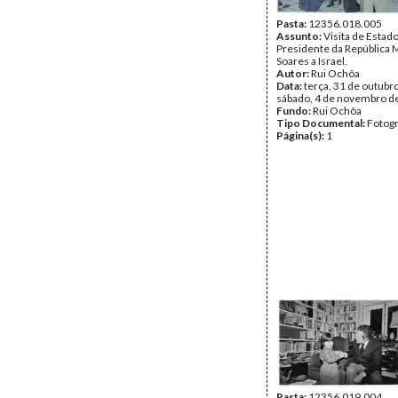
Pasta:
12356.018.005
Assunto:
Visita de Estad
Presidente da República 
Soares a Israel.
Autor:
Rui Ochôa
Data:
terça, 31 de outubr
sábado, 4 de novembro d
Fundo:
Rui Ochôa
Tipo Documental:
Fotogr
Página(s):
1
Pasta:
12356.019.004