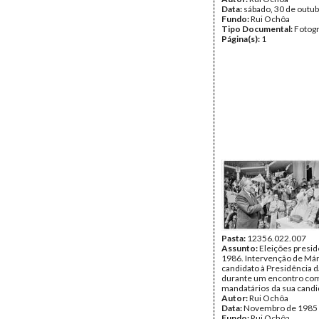
Data:
sábado, 30 de outu
Fundo:
Rui Ochôa
Tipo Documental:
Fotogr
Página(s):
1
Pasta:
12356.022.007
Assunto:
Eleições presid
1986. Intervenção de Már
candidato à Presidência d
durante um encontro co
mandatários da sua candi
Autor:
Rui Ochôa
Data:
Novembro de 1985
Fundo:
Rui Ochôa