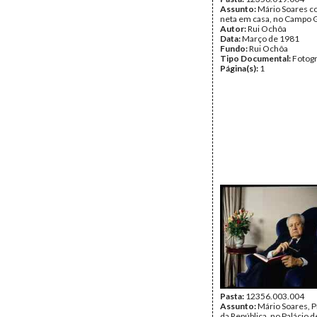
Assunto:
Mário Soares c
neta em casa, no Campo 
Autor:
Rui Ochôa
Data:
Março de 1981
Fundo:
Rui Ochôa
Tipo Documental:
Fotogr
Página(s):
1
Pasta:
12356.003.004
Assunto:
Mário Soares, 
da República, no Palácio 