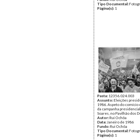
Tipo Documental:
Fotogr
Página(s):
1
Pasta:
12356.024.003
Assunto:
Eleições presid
1986. Aspeto do comício 
da campanha presidencial
Soares, no Pavilhão dos D
Autor:
Rui Ochôa
Data:
Janeiro de 1986
Fundo:
Rui Ochôa
Tipo Documental:
Fotogr
Página(s):
1