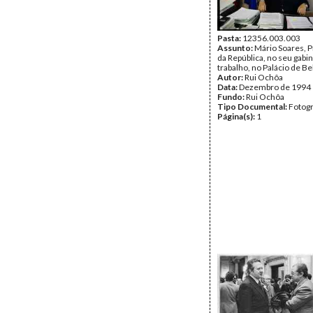
Pasta:
12356.003.003
Assunto:
Mário Soares, 
da República, no seu gabi
trabalho, no Palácio de B
Autor:
Rui Ochôa
Data:
Dezembro de 1994
Fundo:
Rui Ochôa
Tipo Documental:
Fotogr
Página(s):
1