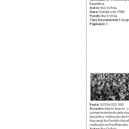
República.
Autor:
Rui Ochôa
Data:
Outubro de 1985
Fundo:
Rui Ochôa
Tipo Documental:
Fotogr
Página(s):
1
Pasta:
12356.022.002
Assunto:
Mário Soares, 
cumprimentando pela mu
durante a realização do I
Nacional do Partido Sociali
realizado no Pavilhão dos
Autor:
Rui Ochôa