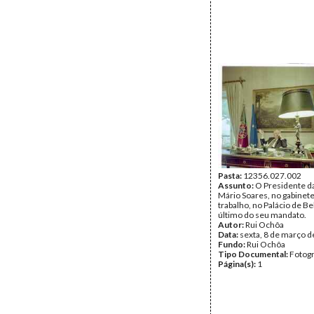
Pasta:
12356.027.002
Assunto:
O Presidente da
Mário Soares, no gabinet
trabalho, no Palácio de B
último do seu mandato.
Autor:
Rui Ochôa
Data:
sexta, 8 de março 
Fundo:
Rui Ochôa
Tipo Documental:
Fotogr
Página(s):
1