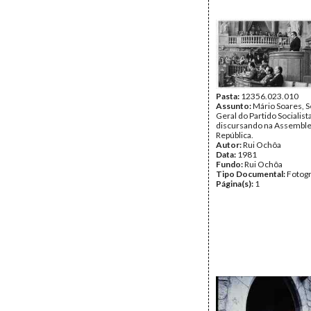
Pasta:
12356.023.010
Assunto:
Mário Soares, S
Geral do Partido Socialista
discursando na Assemble
República.
Autor:
Rui Ochôa
Data:
1981
Fundo:
Rui Ochôa
Tipo Documental:
Fotogr
Página(s):
1