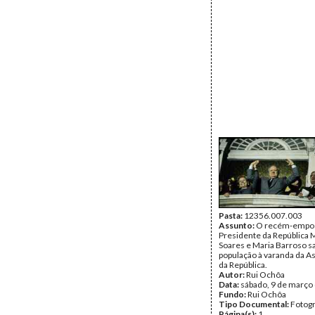
Pasta:
12356.007.003
Assunto:
O recém-empo
Presidente da República 
Soares e Maria Barroso s
população à varanda da A
da República.
Autor:
Rui Ochôa
Data:
sábado, 9 de março
Fundo:
Rui Ochôa
Tipo Documental:
Fotogr
Página(s):
1