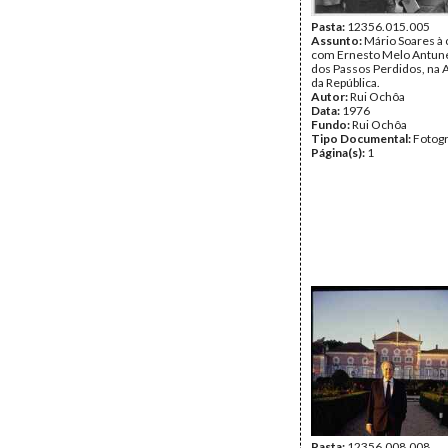
Pasta:
12356.015.005
Assunto:
Mário Soares à
com Ernesto Melo Antunes
dos Passos Perdidos, na 
da República.
Autor:
Rui Ochôa
Data:
1976
Fundo:
Rui Ochôa
Tipo Documental:
Fotogr
Página(s):
1
Pasta:
12356.008.008