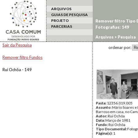
ARQUIVOS
GUIAS DE PESQUISA
PROJETO
Remover filtro Tipo
PARCERIAS
Fotografias: 149
Arquivos
> Pesquisa
Sair da Pesquisa
ordenar por:
Remover filtro Fundos
Rui Ochôa - 149
Pasta:
12356.019.005
Assunto:
Mário Soares e
Barroso em casa, no Cam
Autor:
Rui Ochôa
Data:
Março de 1981
Fundo:
Rui Ochôa
Tipo Documental:
Fotogr
Página(s):
1