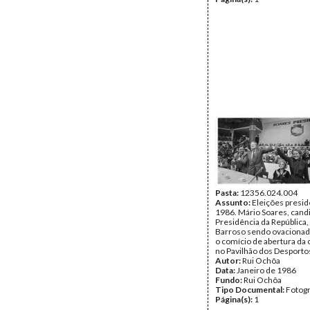
Pasta:
12356.024.004
Assunto:
Eleições presid
1986. Mário Soares, cand
Presidência da República,
Barroso sendo ovacionad
o comício de abertura da
no Pavilhão dos Desporto
Autor:
Rui Ochôa
Data:
Janeiro de 1986
Fundo:
Rui Ochôa
Tipo Documental:
Fotogr
Página(s):
1