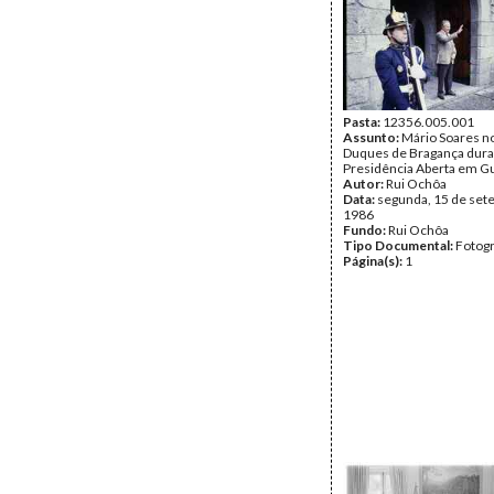
Pasta:
12356.005.001
Assunto:
Mário Soares n
Duques de Bragança dura
Presidência Aberta em G
Autor:
Rui Ochôa
Data:
segunda, 15 de set
1986
Fundo:
Rui Ochôa
Tipo Documental:
Fotogr
Página(s):
1