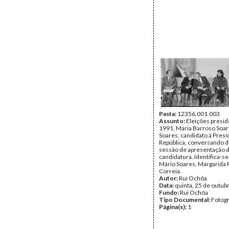
Pasta:
12356.001.003
Assunto:
Eleições presid
1991. Maria Barroso Soar
Soares, candidato à Presi
República, conversando 
sessão de apresentação 
candidatura. Identifica-se
Mário Soares, Margarida 
Correia.
Autor:
Rui Ochôa
Data:
quinta, 25 de outub
Fundo:
Rui Ochôa
Tipo Documental:
Fotogr
Página(s):
1