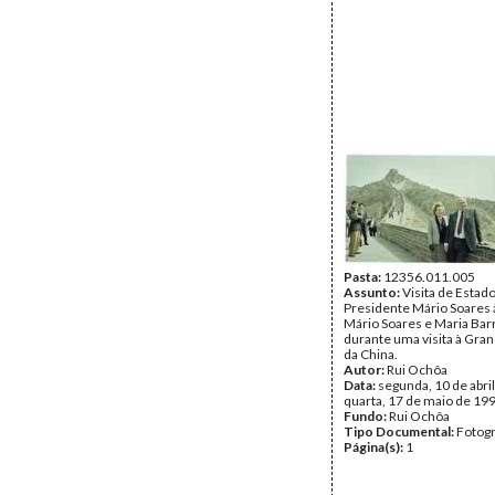
Pasta:
12356.011.005
Assunto:
Visita de Estad
Presidente Mário Soares 
Mário Soares e Maria Bar
durante uma visita à Gra
da China.
Autor:
Rui Ochôa
Data:
segunda, 10 de abril
quarta, 17 de maio de 19
Fundo:
Rui Ochôa
Tipo Documental:
Fotogr
Página(s):
1