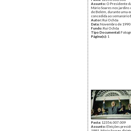
Assunto:
O Presidente da
Mário Soares nos jardins 
de Belém, durante uma e
concedida ao semanário 
Autor:
Rui Ochôa
Data:
Novembro de 1990
Fundo:
Rui Ochôa
Tipo Documental:
Fotogr
Página(s):
1
Pasta:
12356.007.009
Assunto:
Eleições presid
1991. Mário Soares dirigi