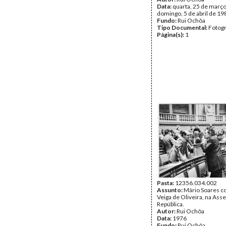
Data:
quarta, 25 de março
domingo, 5 de abril de 19
Fundo:
Rui Ochôa
Tipo Documental:
Fotogr
Página(s):
1
Pasta:
12356.034.002
Assunto:
Mário Soares c
Veiga de Oliveira, na Ass
República.
Autor:
Rui Ochôa
Data:
1976
Fundo:
Rui Ochôa