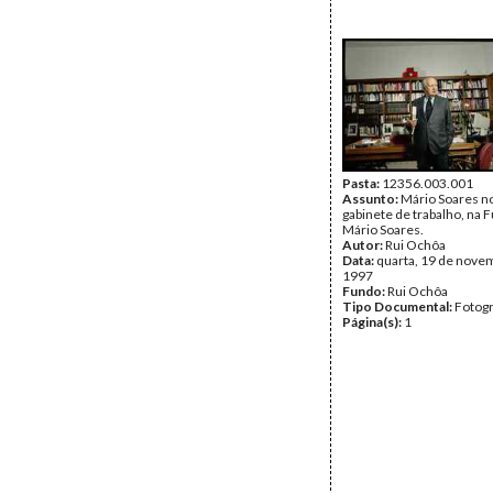
Pasta:
12356.003.001
Assunto:
Mário Soares n
gabinete de trabalho, na
Mário Soares.
Autor:
Rui Ochôa
Data:
quarta, 19 de nove
1997
Fundo:
Rui Ochôa
Tipo Documental:
Fotogr
Página(s):
1