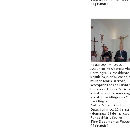
Página(s):
1
Pasta:
06419.103.021
Assunto:
Presidência Ab
Portalegre. O Presidente
República, Mário Soares, 
mulher, Maria Barroso,
acompanhados de David 
Ferreira e Teresa Patríci
assistem a uma homena
escritor José Régio, na 
José Régio.
Autor:
Alfredo Cunha
Data:
domingo, 12 de ma
- domingo, 19 de março 
Fundo:
Mário Soares
Tipo Documental:
Fotogr
Página(s):
1