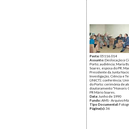
Pasta:
05116.014
Assunto:
Deslocação à C
Porto; audiência; Maria B
Soares, esposa do PR; Ma
Presidente da Junta Nacio
Investigação, Ciência e T
(JNICT); conferência; Un
do Porto: cerimónia de at
doutoramento "Honoris 
PR Mário Soares.
Data:
Junho de 1990
Fundo:
AMS - Arquivo Má
Tipo Documental:
Fotogr
Página(s):
36