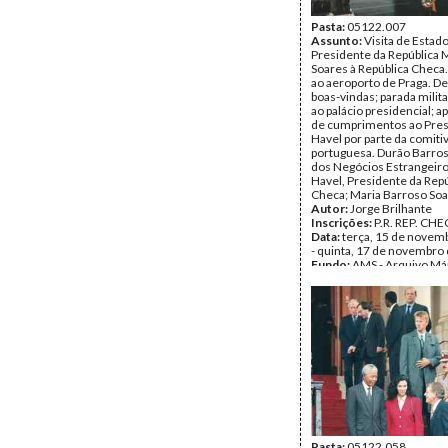
Pasta:
05122.007
Assunto:
Visita de Estad
Presidente da República 
Soares à República Checa
ao aeroporto de Praga. D
boas-vindas; parada milit
ao palácio presidencial; 
de cumprimentos ao Pre
Havel por parte da comiti
portuguesa. Durão Barros
dos Negócios Estrangeiro
Havel, Presidente da Repú
Checa; Maria Barroso Soa
Autor:
Jorge Brilhante
Inscrições:
P.R. REP. CHE
Data:
terça, 15 de novem
- quinta, 17 de novembro
Fundo:
AMS - Arquivo Má
Tipo Documental:
Fotogr
Página(s):
33
Pasta:
05122.058