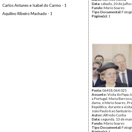
Data:
sábado, 20 de julho
Carlos Antunes e Isabel do Carmo - 1
Fundo:
Mário Soares
Tipo Documental:
Fotogr
Aquilino Ribeiro Machado - 1
Página(s):
1
Pasta:
06418.064.025
Assunto:
Visita do Papa J
a Portugal. Maria Barroso
dama, e Mário Soares, Pr
República, durante a visit
João Paulo II ao Santuário
Autor:
Alfredo Cunha
Data:
segunda, 13 de mai
Fundo:
Mário Soares
Tipo Documental:
Fotogr
Página(s):
1