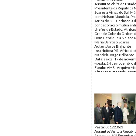
Assunto:
Visita de Estad
Presidente da República 
Soares à África do Sul. Má
com Nelson Mandela, Pre
África do Sul. Cerimónia 
condecoração mútua entr
chefes de Estado. Atribui
Grande Colar da Ordem d
Dom Henrique a Nelson 
Maria Barroso Soares.
Autor:
Jorge Brilhante
Inscrições:
P.R. África do 
Mandela Jorge Brilhante
Data:
sexta, 17 de novem
- sexta, 24 de novembro 
Fundo:
AMS - Arquivo Má
Tipo Documental:
Fotogr
Página(s):
35
Pasta:
05122.063
Assunto:
Visita à Repúbli
Argentina: VIII Encontro 