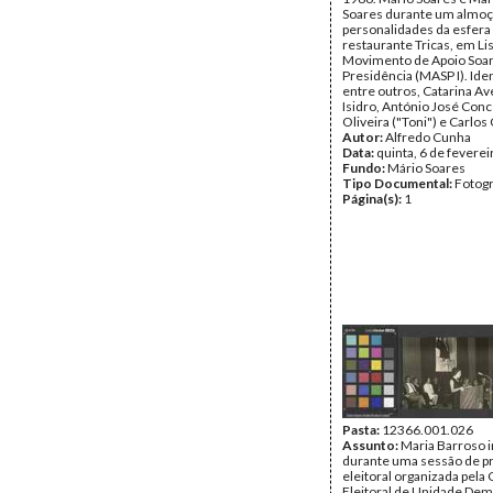
Soares durante um almo
personalidades da esfera 
restaurante Tricas, em Li
Movimento de Apoio Soar
Presidência (MASP I). Ide
entre outros, Catarina Ave
Isidro, António José Con
Oliveira ("Toni") e Carlos
Autor:
Alfredo Cunha
Data:
quinta, 6 de fevere
Fundo:
Mário Soares
Tipo Documental:
Fotogr
Página(s):
1
Pasta:
12366.001.026
Assunto:
Maria Barroso 
durante uma sessão de p
eleitoral organizada pela
Eleitoral de Unidade Dem