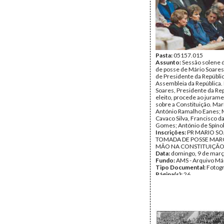
Pasta:
05157.015
Assunto:
Sessão solene 
de posse de Mário Soares
de Presidente da Repúblic
Assembleia da República.
Soares, Presidente da Re
eleito, procede ao juram
sobre a Constituição. Mar
António Ramalho Eanes; 
Cavaco Silva, Francisco d
Gomes; António de Spínol
Inscrições:
PR MARIO S
TOMADA DE POSSE MARÇ
MÃO NA CONSTITUIÇÃ
Data:
domingo, 9 de març
Fundo:
AMS - Arquivo Má
Tipo Documental:
Fotogr
Página(s):
26