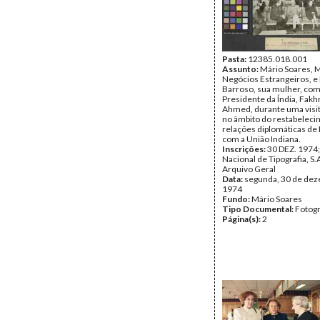
Pasta:
12385.018.001
Assunto:
Mário Soares, M
Negócios Estrangeiros, e
Barroso, sua mulher, com
Presidente da Índia, Fakh
Ahmed, durante uma visit
no âmbito do restabeleci
relações diplomáticas de 
com a União Indiana.
Inscrições:
30 DEZ. 1974
Nacional de Tipografia, S.A
Arquivo Geral
Data:
segunda, 30 de de
1974
Fundo:
Mário Soares
Tipo Documental:
Fotogr
Página(s):
2