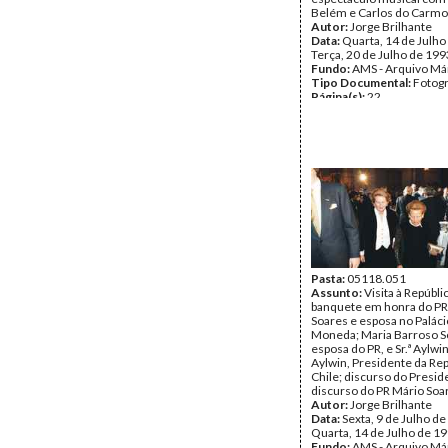
Belém e Carlos do Carmo
Autor:
Jorge Brilhante
Data:
Quarta, 14 de Julho
Terça, 20 de Julho de 199
Fundo:
AMS - Arquivo Má
Tipo Documental:
Fotogr
Página(s):
22
Pasta:
05118.051
Assunto:
Visita à Repúbli
banquete em honra do PR
Soares e esposa no Paláci
Moneda; Maria Barroso S
esposa do PR, e Sr.ª Aylwin
Aylwin, Presidente da Rep
Chile; discurso do Presid
discurso do PR Mário Soa
Autor:
Jorge Brilhante
Data:
Sexta, 9 de Julho de
Quarta, 14 de Julho de 1
Fundo:
AMS - Arquivo Má