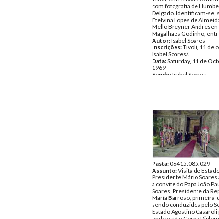
com fotografia de Humbe
Delgado. Identificam-se, 
Etelvina Lopes de Almeida
Mello Breyner Andresen 
Magalhães Godinho, entr
Autor:
Isabel Soares
Inscrições:
Tivoli, 11 de 
Isabel Soares/.
Data:
Saturday, 11 de Oct
1969
Fundo:
Isabel Soares
Tipo Documental:
Fotogr
Página(s):
2
Pasta:
06415.085.029
Assunto:
Visita de Estad
Presidente Mário Soares 
a convite do Papa João Pau
Soares, Presidente da Rep
Maria Barroso, primeira-
sendo conduzidos pelo Se
Estado Agostino Casaroli 
onde está o Corpo Diplom