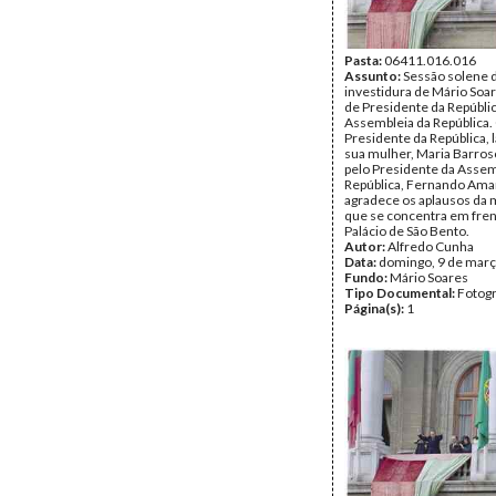
Pasta:
06411.016.016
Assunto:
Sessão solene 
investidura de Mário Soa
de Presidente da Repúblic
Assembleia da República.
Presidente da República, 
sua mulher, Maria Barros
pelo Presidente da Assem
República, Fernando Amar
agradece os aplausos da 
que se concentra em fren
Palácio de São Bento.
Autor:
Alfredo Cunha
Data:
domingo, 9 de març
Fundo:
Mário Soares
Tipo Documental:
Fotogr
Página(s):
1