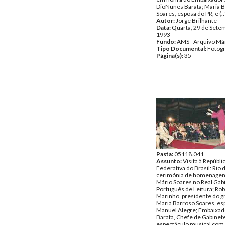
DioNunes Barata; Maria 
Soares, esposa do PR, e (..
Autor:
Jorge Brilhante
Data:
Quarta, 29 de Sete
1993
Fundo:
AMS - Arquivo Má
Tipo Documental:
Fotogr
Página(s):
35
Pasta:
05118.041
Assunto:
Visita à Repúbli
Federativa do Brasil: Rio 
cerimónia de homenagem
Mário Soares no Real Gab
Português de Leitura; Ro
Marinho, presidente do g
Maria Barroso Soares, es
Manuel Alegre; Embaixa
Barata, Chefe de Gabinete
espectáculo musical com 