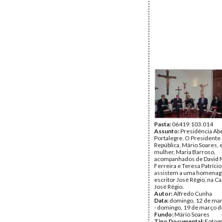
Pasta:
06419.103.014
Assunto:
Presidência Ab
Portalegre. O Presidente
República, Mário Soares, 
mulher, Maria Barroso,
acompanhados de David 
Ferreira e Teresa Patríci
assistem a uma homena
escritor José Régio, na 
José Régio.
Autor:
Alfredo Cunha
Data:
domingo, 12 de ma
- domingo, 19 de março 
Fundo:
Mário Soares
Tipo Documental:
Fotogr