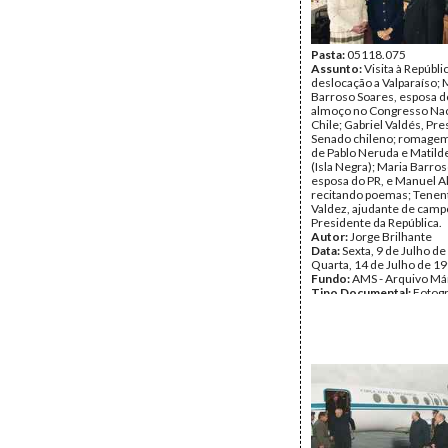
Pasta:
05118.075
Assunto:
Visita à Repúbli
deslocação a Valparaíso; 
Barroso Soares, esposa d
almoço no Congresso Nac
Chile; Gabriel Valdés, Pr
Senado chileno; romage
de Pablo Neruda e Matild
(Isla Negra); Maria Barro
esposa do PR, e Manuel A
recitando poemas; Tenen
Valdez, ajudante de camp
Presidente da República.
Autor:
Jorge Brilhante
Data:
Sexta, 9 de Julho de
Quarta, 14 de Julho de 1
Fundo:
AMS - Arquivo Má
Tipo Documental:
Fotogr
Página(s):
37