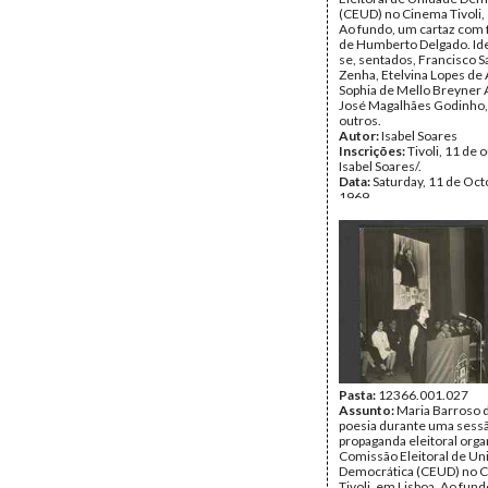
(CEUD) no Cinema Tivoli,
Ao fundo, um cartaz com 
de Humberto Delgado. Ide
se, sentados, Francisco S
Zenha, Etelvina Lopes de
Sophia de Mello Breyner
José Magalhães Godinho,
outros.
Autor:
Isabel Soares
Inscrições:
Tivoli, 11 de 
Isabel Soares/.
Data:
Saturday, 11 de Oct
1969
Fundo:
Isabel Soares
Tipo Documental:
Fotogr
Página(s):
2
Pasta:
12366.001.027
Assunto:
Maria Barroso
poesia durante uma sess
propaganda eleitoral orga
Comissão Eleitoral de Un
Democrática (CEUD) no 
Tivoli, em Lisboa. Ao fund