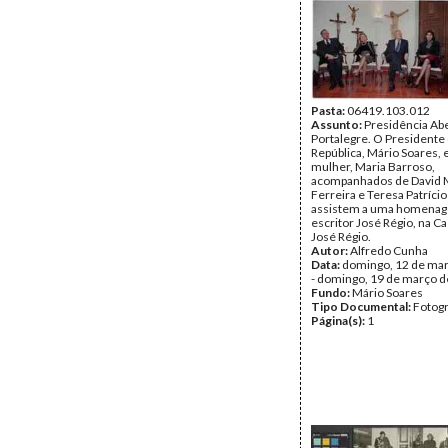
Pasta:
06419.103.012
Assunto:
Presidência Ab
Portalegre. O Presidente
República, Mário Soares, 
mulher, Maria Barroso,
acompanhados de David 
Ferreira e Teresa Patríci
assistem a uma homena
escritor José Régio, na 
José Régio.
Autor:
Alfredo Cunha
Data:
domingo, 12 de ma
- domingo, 19 de março 
Fundo:
Mário Soares
Tipo Documental:
Fotogr
Página(s):
1