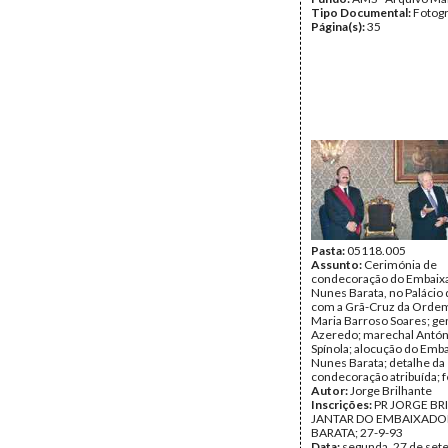
Tipo Documental:
Fotogr
Página(s):
35
Pasta:
05118.005
Assunto:
Cerimónia de
condecoração do Embaix
Nunes Barata, no Palácio
com a Grã-Cruz da Ordem
Maria Barroso Soares; ge
Azeredo; marechal Antón
Spínola; alocução do Emb
Nunes Barata; detalhe da
condecoração atribuída; f
Autor:
Jorge Brilhante
Inscrições:
PR JORGE BR
JANTAR DO EMBAIXADO
BARATA; 27-9-93
Data:
segunda, 27 de set