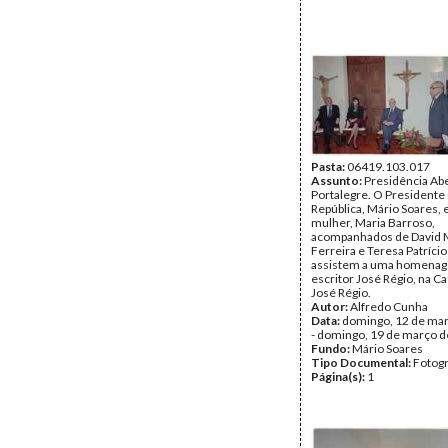
Pasta:
06419.103.017
Assunto:
Presidência Ab
Portalegre. O Presidente
República, Mário Soares, 
mulher, Maria Barroso,
acompanhados de David 
Ferreira e Teresa Patríci
assistem a uma homena
escritor José Régio, na 
José Régio.
Autor:
Alfredo Cunha
Data:
domingo, 12 de ma
- domingo, 19 de março 
Fundo:
Mário Soares
Tipo Documental:
Fotogr
Página(s):
1