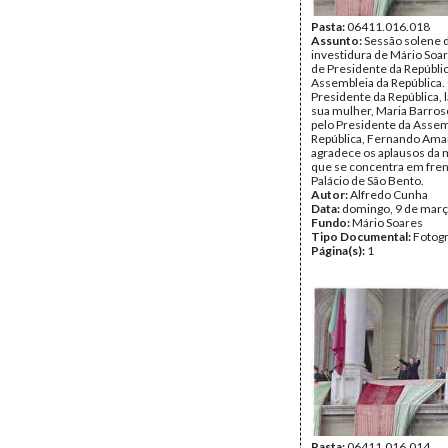
Pasta:
06411.016.018
Assunto:
Sessão solene 
investidura de Mário Soa
de Presidente da Repúblic
Assembleia da República.
Presidente da República, 
sua mulher, Maria Barros
pelo Presidente da Assem
República, Fernando Amar
agradece os aplausos da 
que se concentra em fren
Palácio de São Bento.
Autor:
Alfredo Cunha
Data:
domingo, 9 de març
Fundo:
Mário Soares
Tipo Documental:
Fotogr
Página(s):
1
Pasta:
06411.016.014