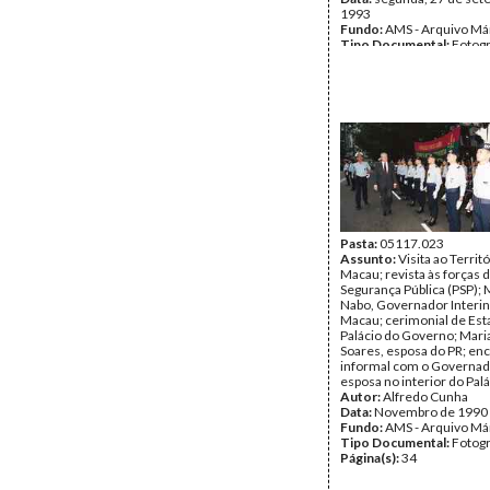
1993
Fundo:
AMS - Arquivo Má
Tipo Documental:
Fotogr
Página(s):
20
Pasta:
05117.023
Assunto:
Visita ao Territ
Macau; revista às forças d
Segurança Pública (PSP); 
Nabo, Governador Interi
Macau; cerimonial de Est
Palácio do Governo; Mari
Soares, esposa do PR; en
informal com o Governad
esposa no interior do Palá
Autor:
Alfredo Cunha
Data:
Novembro de 1990
Fundo:
AMS - Arquivo Má
Tipo Documental:
Fotogr
Página(s):
34