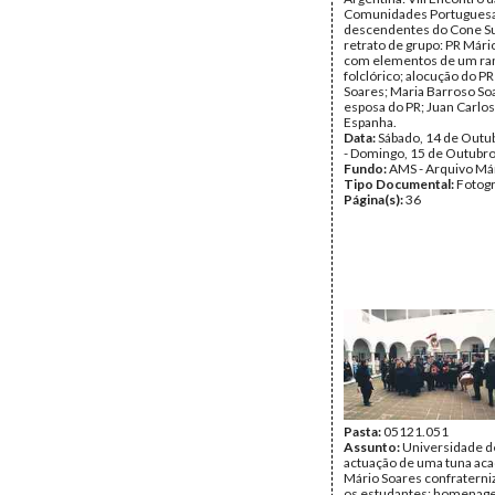
Comunidades Portuguesa
descendentes do Cone Sul
retrato de grupo: PR Mári
com elementos de um ra
folclórico; alocução do P
Soares; Maria Barroso So
esposa do PR; Juan Carlos
Espanha.
Data:
Sábado, 14 de Outu
- Domingo, 15 de Outubr
Fundo:
AMS - Arquivo Má
Tipo Documental:
Fotogr
Página(s):
36
Pasta:
05121.051
Assunto:
Universidade d
actuação de uma tuna ac
Mário Soares confratern
os estudantes; homenag