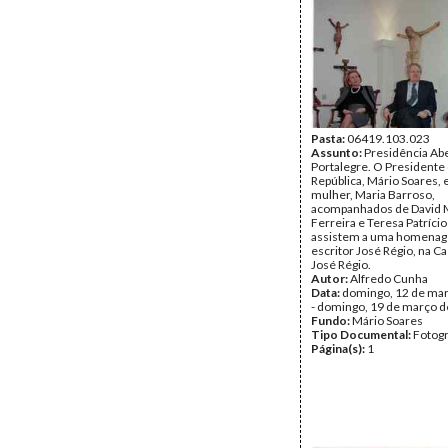
Pasta:
06419.103.023
Assunto:
Presidência Ab
Portalegre. O Presidente
República, Mário Soares, 
mulher, Maria Barroso,
acompanhados de David 
Ferreira e Teresa Patríci
assistem a uma homena
escritor José Régio, na 
José Régio.
Autor:
Alfredo Cunha
Data:
domingo, 12 de ma
- domingo, 19 de março 
Fundo:
Mário Soares
Tipo Documental:
Fotogr
Página(s):
1