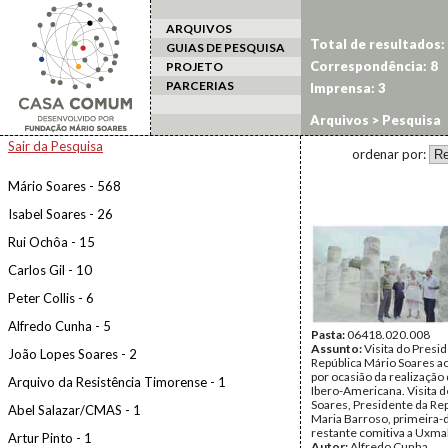
ARQUIVOS
Total de resultados:
GUIAS DE PESQUISA
Correspondência: 8
PROJETO
PARCERIAS
Imprensa: 3
Arquivos
> Pesquisa
Sair da Pesquisa
ordenar por:
Mário Soares - 568
Isabel Soares - 26
Rui Ochôa - 15
Carlos Gil - 10
Peter Collis - 6
Alfredo Cunha - 5
Pasta:
06418.020.008
Assunto:
Visita do Presi
João Lopes Soares - 2
República Mário Soares a
por ocasião da realização 
Arquivo da Resistência Timorense - 1
Ibero-Americana. Visita 
Soares, Presidente da Rep
Abel Salazar/CMAS - 1
Maria Barroso, primeira-
restante comitiva a Uxmal
Artur Pinto - 1
Autor:
Alfredo Cunha