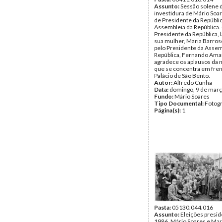
Assunto:
Sessão solene 
investidura de Mário Soa
de Presidente da Repúblic
Assembleia da República.
Presidente da República, 
sua mulher, Maria Barros
pelo Presidente da Assem
República, Fernando Amar
agradece os aplausos da 
que se concentra em fren
Palácio de São Bento.
Autor:
Alfredo Cunha
Data:
domingo, 9 de març
Fundo:
Mário Soares
Tipo Documental:
Fotogr
Página(s):
1
Pasta:
05130.044.016
Assunto:
Eleições presid
1986. Mário Soares e Mar