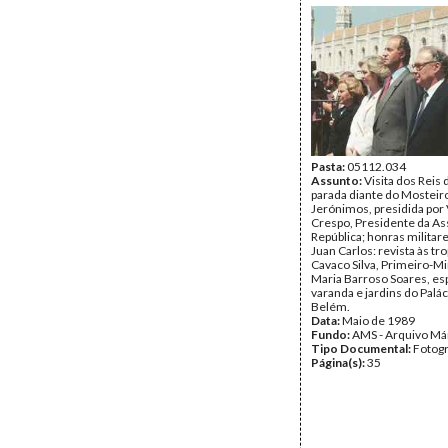
Pasta:
05112.034
Assunto:
Visita dos Reis
parada diante do Mosteir
Jerónimos, presidida por 
Crespo, Presidente da As
República; honras militare
Juan Carlos: revista às tro
Cavaco Silva, Primeiro-Mi
Maria Barroso Soares, es
varanda e jardins do Palác
Belém.
Data:
Maio de 1989
Fundo:
AMS - Arquivo Má
Tipo Documental:
Fotogr
Página(s):
35