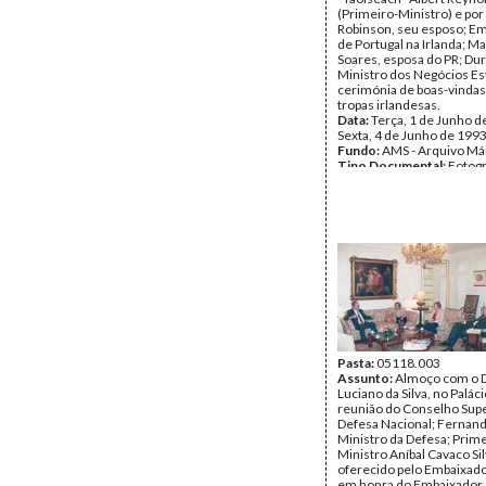
(Primeiro-Ministro) e por
Robinson, seu esposo; E
de Portugal na Irlanda; M
Soares, esposa do PR; Du
Ministro dos Negócios Es
cerimónia de boas-vindas 
tropas irlandesas.
Data:
Terça, 1 de Junho d
Sexta, 4 de Junho de 199
Fundo:
AMS - Arquivo Má
Tipo Documental:
Fotogr
Página(s):
36
Pasta:
05118.003
Assunto:
Almoço com o D
Luciano da Silva, no Palác
reunião do Conselho Supe
Defesa Nacional; Fernan
Ministro da Defesa; Prime
Ministro Aníbal Cavaco Sil
oferecido pelo Embaixador
em honra do Embaixador