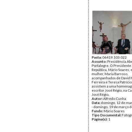
Pasta:
06419.103.022
Assunto:
Presidência Ab
Portalegre. O Presidente
República, Mário Soares, 
mulher, Maria Barroso,
acompanhados de David 
Ferreira e Teresa Patríci
assistem a uma homena
escritor José Régio, na 
José Régio.
Autor:
Alfredo Cunha
Data:
domingo, 12 de ma
- domingo, 19 de março 
Fundo:
Mário Soares
Tipo Documental:
Fotogr
Página(s):
1