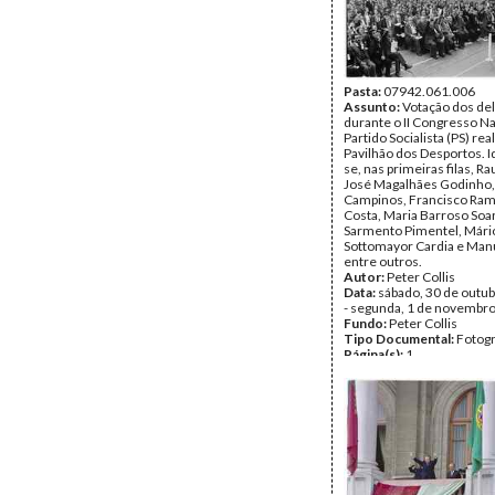
Pasta:
07942.061.006
Assunto:
Votação dos de
durante o II Congresso Na
Partido Socialista (PS) rea
Pavilhão dos Desportos. I
se, nas primeiras filas, Ra
José Magalhães Godinho,
Campinos, Francisco Ram
Costa, Maria Barroso Soa
Sarmento Pimentel, Mári
Sottomayor Cardia e Manu
entre outros.
Autor:
Peter Collis
Data:
sábado, 30 de outu
- segunda, 1 de novembr
Fundo:
Peter Collis
Tipo Documental:
Fotogr
Página(s):
1