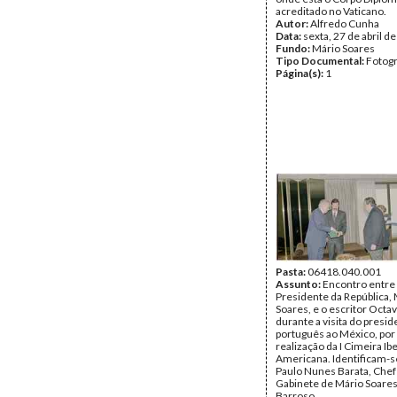
acreditado no Vaticano.
Autor:
Alfredo Cunha
Data:
sexta, 27 de abril d
Fundo:
Mário Soares
Tipo Documental:
Fotogr
Página(s):
1
Pasta:
06418.040.001
Assunto:
Encontro entre
Presidente da República,
Soares, e o escritor Octav
durante a visita do presid
português ao México, por
realização da I Cimeira Ib
Americana. Identificam-s
Paulo Nunes Barata, Chef
Gabinete de Mário Soares
Barroso.