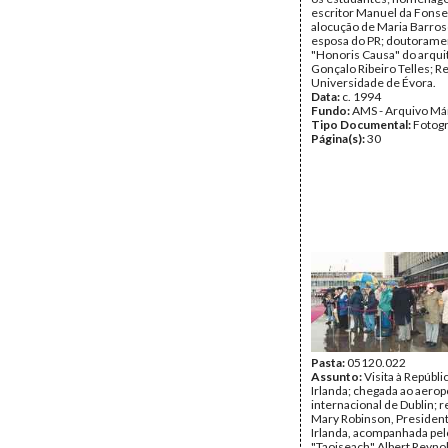
escritor Manuel da Fonse
alocução de Maria Barros
esposa do PR; doutorame
"Honoris Causa" do arqui
Gonçalo Ribeiro Telles; Re
Universidade de Évora.
Data:
c. 1994
Fundo:
AMS - Arquivo Má
Tipo Documental:
Fotogr
Página(s):
30
Pasta:
05120.022
Assunto:
Visita à Repúbli
Irlanda; chegada ao aerop
internacional de Dublin; 
Mary Robinson, Presiden
Irlanda, acompanhada pel
"Taoiseach" Albert Reyno