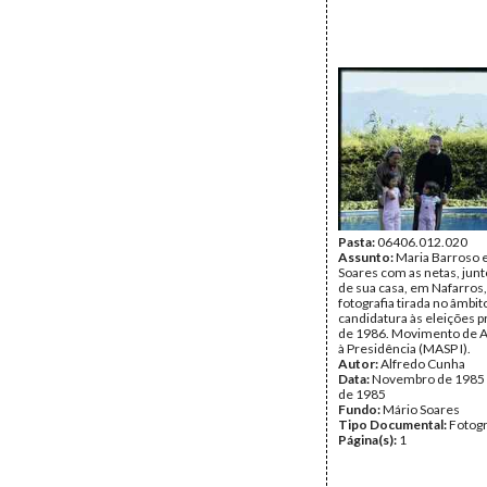
Pasta:
06406.012.020
Assunto:
Maria Barroso 
Soares com as netas, junto
de sua casa, em Nafarros
fotografia tirada no âmbit
candidatura às eleições p
de 1986. Movimento de A
à Presidência (MASP I).
Autor:
Alfredo Cunha
Data:
Novembro de 1985
de 1985
Fundo:
Mário Soares
Tipo Documental:
Fotogr
Página(s):
1