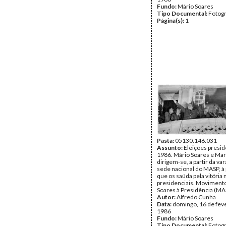
Fundo:
Mário Soares
Tipo Documental:
Fotogr
Página(s):
1
Pasta:
05130.146.031
Assunto:
Eleições presid
1986. Mário Soares e Mar
dirigem-se, a partir da va
sede nacional do MASP, à
que os saúda pela vitória 
presidenciais. Moviment
Soares à Presidência (MAS
Autor:
Alfredo Cunha
Data:
domingo, 16 de fev
1986
Fundo:
Mário Soares
Tipo Documental:
Fotogr