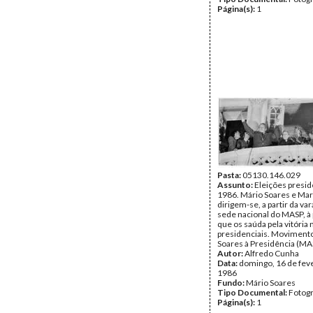
Página(s):
1
Pasta:
05130.146.029
Assunto:
Eleições presid
1986. Mário Soares e Mar
dirigem-se, a partir da va
sede nacional do MASP, à
que os saúda pela vitória 
presidenciais. Moviment
Soares à Presidência (MAS
Autor:
Alfredo Cunha
Data:
domingo, 16 de fev
1986
Fundo:
Mário Soares
Tipo Documental:
Fotogr
Página(s):
1