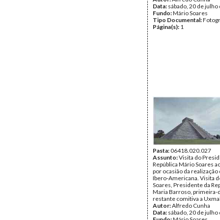
Data:
sábado, 20 de julho
Fundo:
Mário Soares
Tipo Documental:
Fotogr
Página(s):
1
Pasta:
06418.020.027
Assunto:
Visita do Presi
República Mário Soares a
por ocasião da realização 
Ibero-Americana. Visita 
Soares, Presidente da Rep
Maria Barroso, primeira-
restante comitiva a Uxmal
Autor:
Alfredo Cunha
Data:
sábado, 20 de julho
Fundo:
Mário Soares