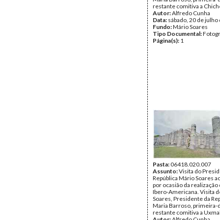
restante comitiva a Chiche
Autor:
Alfredo Cunha
Data:
sábado, 20 de julho
Fundo:
Mário Soares
Tipo Documental:
Fotogr
Página(s):
1
Pasta:
06418.020.007
Assunto:
Visita do Presi
República Mário Soares a
por ocasião da realização 
Ibero-Americana. Visita 
Soares, Presidente da Rep
Maria Barroso, primeira-
restante comitiva a Uxmal
Autor:
Alfredo Cunha