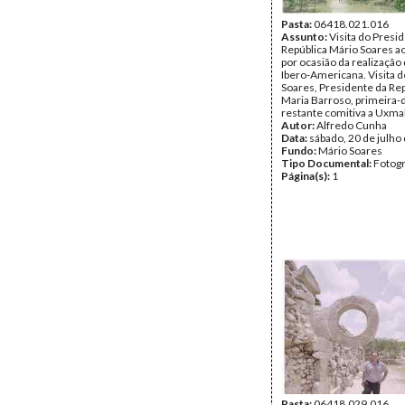
Pasta:
06418.021.016
Assunto:
Visita do Presi
República Mário Soares a
por ocasião da realização 
Ibero-Americana. Visita 
Soares, Presidente da Rep
Maria Barroso, primeira-
restante comitiva a Uxmal
Autor:
Alfredo Cunha
Data:
sábado, 20 de julho
Fundo:
Mário Soares
Tipo Documental:
Fotogr
Página(s):
1
Pasta:
06418.029.016