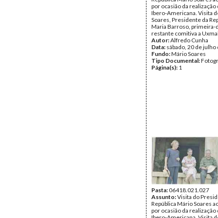
por ocasião da realização 
Ibero-Americana. Visita 
Soares, Presidente da Rep
Maria Barroso, primeira-
restante comitiva a Uxmal
Autor:
Alfredo Cunha
Data:
sábado, 20 de julho
Fundo:
Mário Soares
Tipo Documental:
Fotogr
Página(s):
1
Pasta:
06418.021.027
Assunto:
Visita do Presi
República Mário Soares a
por ocasião da realização 
Ibero-Americana. Visita 