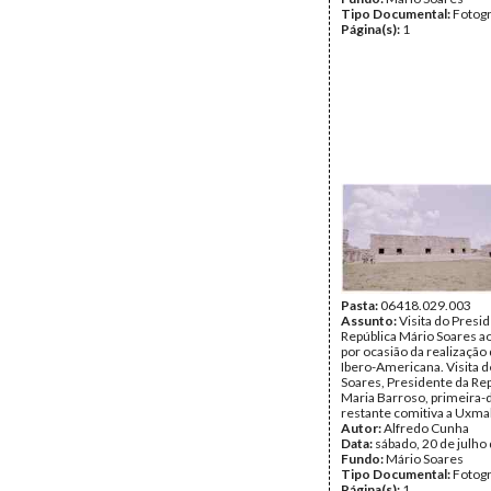
Tipo Documental:
Fotogr
Página(s):
1
Pasta:
06418.029.003
Assunto:
Visita do Presi
República Mário Soares a
por ocasião da realização 
Ibero-Americana. Visita 
Soares, Presidente da Rep
Maria Barroso, primeira-
restante comitiva a Uxmal
Autor:
Alfredo Cunha
Data:
sábado, 20 de julho
Fundo:
Mário Soares
Tipo Documental:
Fotogr
Página(s):
1