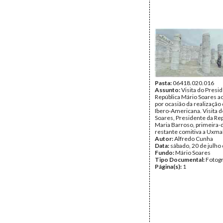
Pasta:
06418.020.016
Assunto:
Visita do Presi
República Mário Soares a
por ocasião da realização 
Ibero-Americana. Visita 
Soares, Presidente da Rep
Maria Barroso, primeira-
restante comitiva a Uxmal
Autor:
Alfredo Cunha
Data:
sábado, 20 de julho
Fundo:
Mário Soares
Tipo Documental:
Fotogr
Página(s):
1