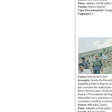
Data:
sábado, 20 de julho
Fundo:
Mário Soares
Tipo Documental:
Fotogr
Página(s):
1
Pasta:
06418.021.029
Assunto:
Visita do Presi
República Mário Soares a
por ocasião da realização 
Ibero-Americana. Visita 
Soares, Presidente da Rep
Maria Barroso, primeira-
restante comitiva a Uxmal
Autor:
Alfredo Cunha
Data:
sábado, 20 de julho
Fundo:
Mário Soares