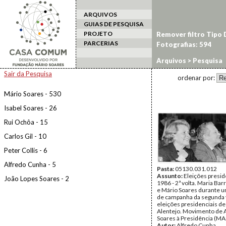
ARQUIVOS
GUIAS DE PESQUISA
PROJETO
Remover filtro Tipo
PARCERIAS
Fotografias: 594
Arquivos
> Pesquisa
Sair da Pesquisa
ordenar por:
Mário Soares - 530
Isabel Soares - 26
Rui Ochôa - 15
Carlos Gil - 10
Peter Collis - 6
Alfredo Cunha - 5
Pasta:
05130.031.012
Assunto:
Eleições presid
João Lopes Soares - 2
1986 - 2ª volta. Maria Ba
e Mário Soares durante 
de campanha da segunda 
eleições presidenciais de
Alentejo. Movimento de 
Soares à Presidência (MAS
Autor:
Alfredo Cunha