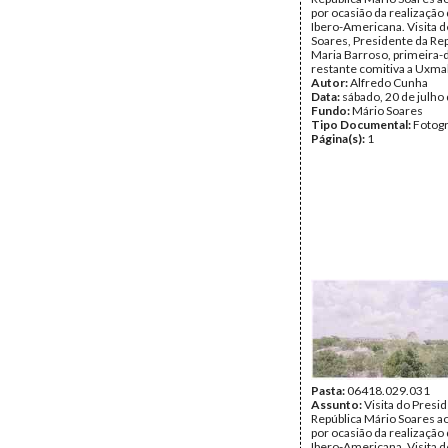
por ocasião da realização 
Ibero-Americana. Visita 
Soares, Presidente da Rep
Maria Barroso, primeira-
restante comitiva a Uxmal
Autor:
Alfredo Cunha
Data:
sábado, 20 de julho
Fundo:
Mário Soares
Tipo Documental:
Fotogr
Página(s):
1
Pasta:
06418.029.031
Assunto:
Visita do Presi
República Mário Soares a
por ocasião da realização 
Ibero-Americana. Visita 