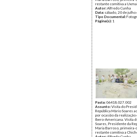
restante comitiva a Uxmal
Autor:
Alfredo Cunha
Data:
sábado, 20 de julho
Tipo Documental:
Fotogr
Página(s):
1
Pasta:
06418.027.002
Assunto:
Visita do Presi
República Mário Soares a
por ocasião da realização 
Ibero-Americana. Visita 
Soares, Presidente da Rep
Maria Barroso, primeira-
restante comitiva a Chiche
Autor:
Alfredo Cunha