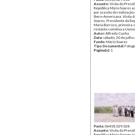
Assunto:
Visita do Presi
República Mário Soares a
por ocasião da realização 
Ibero-Americana. Visita 
Soares, Presidente da Rep
Maria Barroso, primeira-
restante comitiva a Uxmal
Autor:
Alfredo Cunha
Data:
sábado, 20 de julho
Fundo:
Mário Soares
Tipo Documental:
Fotogr
Página(s):
1
Pasta:
06418.029.028
Assunto:
Visita do Presi
República Mário Soares a