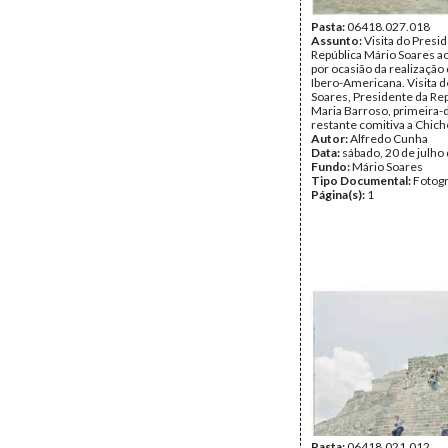
Pasta:
06418.027.018
Assunto:
Visita do Presi
República Mário Soares a
por ocasião da realização 
Ibero-Americana. Visita 
Soares, Presidente da Rep
Maria Barroso, primeira-
restante comitiva a Chiche
Autor:
Alfredo Cunha
Data:
sábado, 20 de julho
Fundo:
Mário Soares
Tipo Documental:
Fotogr
Página(s):
1
Pasta:
06418.021.012