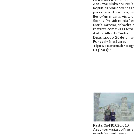
Assunto:
Visita do Presi
República Mário Soares a
por ocasião da realização 
Ibero-Americana. Visita 
Soares, Presidente da Rep
Maria Barroso, primeira-
restante comitiva a Uxmal
Autor:
Alfredo Cunha
Data:
sábado, 20 de julho
Fundo:
Mário Soares
Tipo Documental:
Fotogr
Página(s):
1
Pasta:
06418.020.010
Assunto:
Visita do Presi
República Mário Soares a