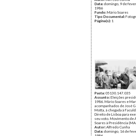
Data:
domingo, 9 de fever
1986
Fundo:
Mário Soares
Tipo Documental:
Fotogr
Página(s):
1
Pasta:
05130.147.035
Assunto:
Eleições presid
1986. Mário Soares e Mar
acompanhados de José 
Motta, à chegada à Facul
Direito de Lisboa para ex
seu voto. Movimento de 
Soares à Presidência (MAS
Autor:
Alfredo Cunha
Data:
domingo, 16 de fev
1986