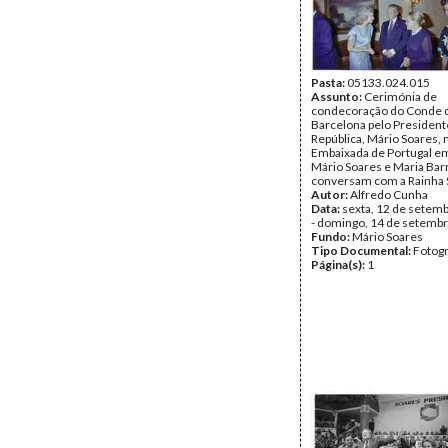
Pasta:
05133.024.015
Assunto:
Cerimónia de
condecoração do Conde 
Barcelona pelo President
República, Mário Soares, 
Embaixada de Portugal e
Mário Soares e Maria Bar
conversam com a Rainha S
Autor:
Alfredo Cunha
Data:
sexta, 12 de setem
- domingo, 14 de setemb
Fundo:
Mário Soares
Tipo Documental:
Fotogr
Página(s):
1