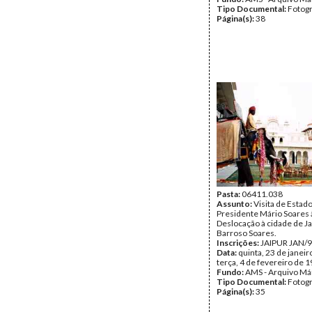
Tipo Documental:
Fotogr
Página(s):
38
Pasta:
06411.038
Assunto:
Visita de Estad
Presidente Mário Soares à
Deslocação à cidade de Ja
Barroso Soares.
Inscrições:
JAIPUR JAN/
Data:
quinta, 23 de janeir
terça, 4 de fevereiro de 
Fundo:
AMS - Arquivo Má
Tipo Documental:
Fotogr
Página(s):
35