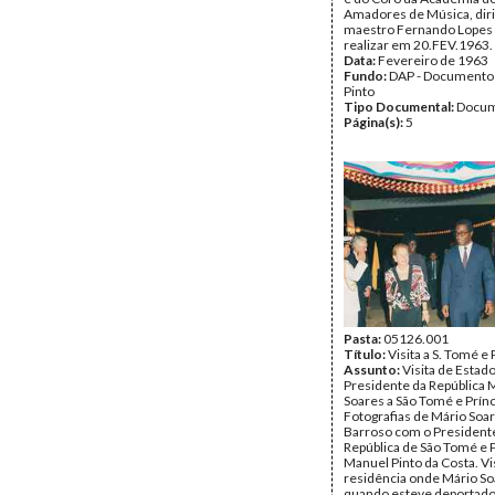
Amadores de Música, diri
maestro Fernando Lopes 
realizar em 20.FEV.1963.
Data:
Fevereiro de 1963
Fundo:
DAP - Documentos
Pinto
Tipo Documental:
Docum
Página(s):
5
Pasta:
05126.001
Título:
Visita a S. Tomé e 
Assunto:
Visita de Estad
Presidente da República 
Soares a São Tomé e Prínc
Fotografias de Mário Soa
Barroso com o President
República de São Tomé e P
Manuel Pinto da Costa. Vis
residência onde Mário So
quando esteve deportad