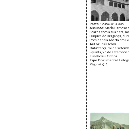
Pasta:
12356.013.005
Assunto:
Maria Barroso 
Soares com a sua neta, n
Duques de Bragança, dur
Presidência Aberta em G
Autor:
Rui Ochôa
Data:
terça, 16 de setem
- quinta, 25 de setembro
Fundo:
Rui Ochôa
Tipo Documental:
Fotogr
Página(s):
1