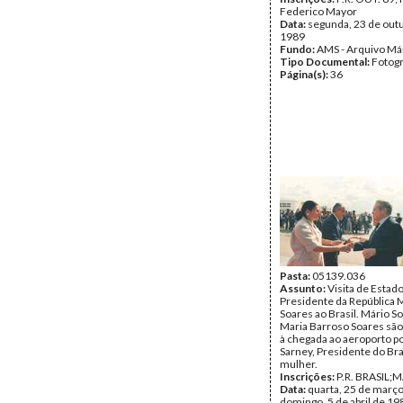
Federico Mayor
Data:
segunda, 23 de out
1989
Fundo:
AMS - Arquivo Má
Tipo Documental:
Fotogr
Página(s):
36
Pasta:
05139.036
Assunto:
Visita de Estad
Presidente da República 
Soares ao Brasil. Mário S
Maria Barroso Soares são
à chegada ao aeroporto p
Sarney, Presidente do Bras
mulher.
Inscrições:
P.R. BRASIL;
Data:
quarta, 25 de março
domingo, 5 de abril de 19