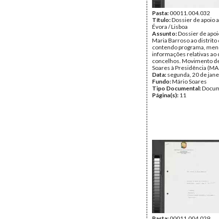
Pasta:
00011.004.032
Título:
Dossier de apoio a
Évora / Lisboa
Assunto:
Dossier de apoio
Maria Barroso ao distrito
contendo programa, men
informações relativas ao d
concelhos. Movimento d
Soares à Presidência (MAS
Data:
segunda, 20 de jane
Fundo:
Mário Soares
Tipo Documental:
Docum
Página(s):
11
Pasta:
00011.004.029