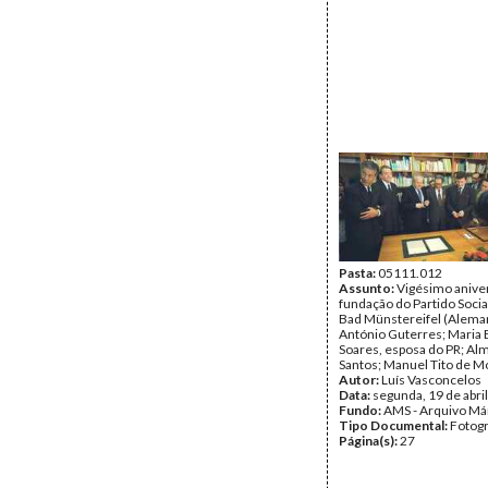
Pasta:
05111.012
Assunto:
Vigésimo anive
fundação do Partido Socia
Bad Münstereifel (Alema
António Guterres; Maria
Soares, esposa do PR; Al
Santos; Manuel Tito de Mo
Autor:
Luís Vasconcelos
Data:
segunda, 19 de abri
Fundo:
AMS - Arquivo Má
Tipo Documental:
Fotogr
Página(s):
27