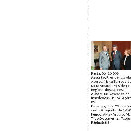
Pasta:
06410.008
Assunto:
Presidência Ab
Açores. Maria Barroso; J
Mota Amaral, Presidente
Regional dos Açores.
Autor:
Luís Vasconcelos
Inscrições:
P.R. P.A. Açor
89
Data:
segunda, 29 de mai
sexta, 9 de junho de 1989
Fundo:
AMS - Arquivo Má
Tipo Documental:
Fotogr
Página(s):
34