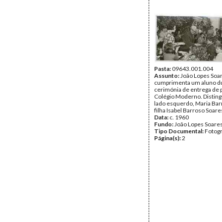
Pasta:
09643.001.004
Assunto:
João Lopes Soa
cumprimenta um aluno d
cerimónia de entrega de 
Colégio Moderno. Distin
lado esquerdo, Maria Bar
filha Isabel Barroso Soare
Data:
c. 1960
Fundo:
João Lopes Soare
Tipo Documental:
Fotogr
Página(s):
2