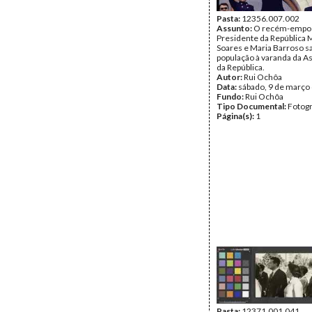
Pasta:
12356.007.002
Assunto:
O recém-empo
Presidente da República 
Soares e Maria Barroso s
população à varanda da A
da República.
Autor:
Rui Ochôa
Data:
sábado, 9 de março
Fundo:
Rui Ochôa
Tipo Documental:
Fotogr
Página(s):
1
Pasta:
12371.001.041