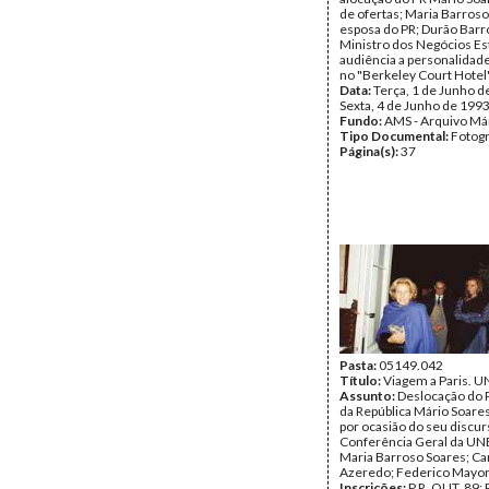
de ofertas; Maria Barroso
esposa do PR; Durão Barr
Ministro dos Negócios Es
audiência a personalidade
no "Berkeley Court Hotel"
Data:
Terça, 1 de Junho d
Sexta, 4 de Junho de 199
Fundo:
AMS - Arquivo Má
Tipo Documental:
Fotogr
Página(s):
37
Pasta:
05149.042
Título:
Viagem a Paris. 
Assunto:
Deslocação do 
da República Mário Soares
por ocasião do seu discur
Conferência Geral da U
Maria Barroso Soares; Ca
Azeredo; Federico Mayor
Inscrições:
P.R. OUT. 89; 