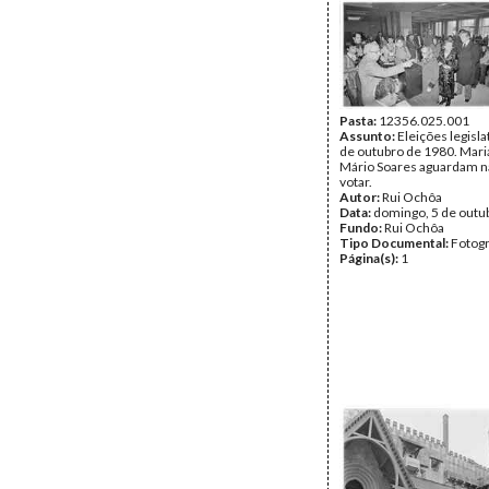
Pasta:
12356.025.001
Assunto:
Eleições legisla
de outubro de 1980. Mari
Mário Soares aguardam na 
votar.
Autor:
Rui Ochôa
Data:
domingo, 5 de outu
Fundo:
Rui Ochôa
Tipo Documental:
Fotogr
Página(s):
1