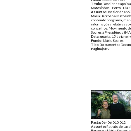
Título:
Dossier de apoio a
Matosinhos - Porto - Dia 
Assunto:
Dossier de apoio
Maria Barroso a Matosinh
contendo programa, men
informações relativas ao d
concelhos. Movimento d
Soares à Presidência (MAS
Data:
quarta, 15 de janei
Fundo:
Mário Soares
Tipo Documental:
Docum
Página(s):
9
Pasta:
06406.010.012
Assunto:
Retrato de casa
Barroso e Mário Soares, 