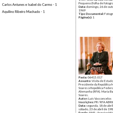
Pequeno (folha de fotogra
Carlos Antunes e Isabel do Carmo - 1
Data:
domingo, 26 de out
1969
Aquilino Ribeiro Machado - 1
Tipo Documental:
Fotogr
Página(s):
1
Pasta:
06415.017
Assunto:
Visita de Estad
Presidente da República 
Soares à República Federa
Alemanha (RFA). Maria B
Soares.
Autor:
Luís Vasconcelos
Inscrições:
PR / RFA ABRI
Data:
segunda, 18 de abril
sábado, 23 de abril de 19
Fundo:
AMS - Arquivo Má