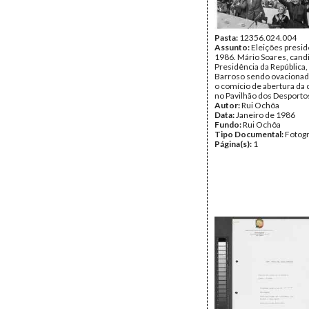
Pasta:
12356.024.004
Assunto:
Eleições presid
1986. Mário Soares, cand
Presidência da República,
Barroso sendo ovacionad
o comício de abertura da
no Pavilhão dos Desporto
Autor:
Rui Ochôa
Data:
Janeiro de 1986
Fundo:
Rui Ochôa
Tipo Documental:
Fotogr
Página(s):
1