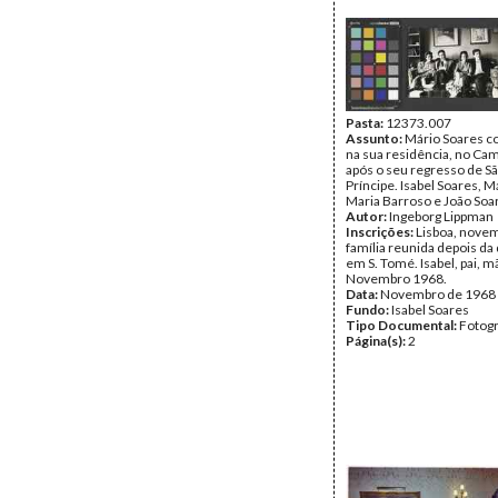
Pasta:
12373.007
Assunto:
Mário Soares c
na sua residência, no Ca
após o seu regresso de S
Príncipe. Isabel Soares, M
Maria Barroso e João Soa
Autor:
Ingeborg Lippman
Inscrições:
Lisboa, novem
família reunida depois da
em S. Tomé. Isabel, pai, m
Novembro 1968.
Data:
Novembro de 1968
Fundo:
Isabel Soares
Tipo Documental:
Fotogr
Página(s):
2