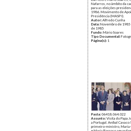
Nafarros, no âmbito da 
para as eleições presiden
1986. Movimento de Apoi
Presidência (MASP I).
Autor:
Alfredo Cunha
Data:
Novembro de 1985
de 1985
Fundo:
Mário Soares
Tipo Documental:
Fotogr
Página(s):
1
Pasta:
06418.064.022
Assunto:
Visita do Papa J
a Portugal. Aníbal Cavaco S
primeiro-ministro, Maria 
e Maria Barroso aguarda