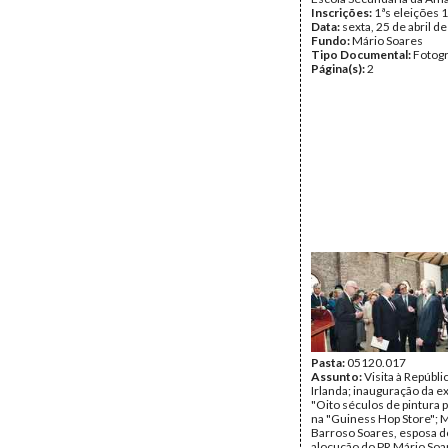
Inscrições:
1ªs eleições 
Data:
sexta, 25 de abril d
Fundo:
Mário Soares
Tipo Documental:
Fotogr
Página(s):
2
Pasta:
05120.017
Assunto:
Visita à Repúbli
Irlanda; inauguração da e
"Oito séculos de pintura 
na "Guiness Hop Store"; 
Barroso Soares, esposa do
alocução do PR Mário Soar