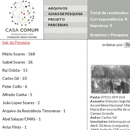
ARQUIVOS
Total de resultados:
GUIAS DE PESQUISA
Correspondência: 8
PROJETO
PARCERIAS
Imprensa: 3
Arquivos
> Pesquisa
Sair da Pesquisa
ordenar por:
Mário Soares - 568
Isabel Soares - 26
Rui Ochôa - 15
Carlos Gil - 10
Peter Collis - 6
Alfredo Cunha - 5
Pasta:
07311.059.014
Assunto:
Eleições legisla
João Lopes Soares - 2
Assembleia Nacional. Már
Maria Barroso na fila de v
Arquivo da Resistência Timorense - 1
Campo Grande.
Autor:
Carlos Gil
Abel Salazar/CMAS - 1
Inscrições:
Informação or
Abril: 30 Anos (conjunto);
Artur Pinto - 1
1969. Sede da CDE no C