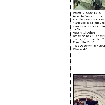
Pasta:
12356.011.005
Assunto:
Visita de Estad
Presidente Mário Soares 
Mário Soares e Maria Bar
durante uma visita à Gra
da China.
Autor:
Rui Ochôa
Data:
segunda, 10 de abril
quarta, 17 de maio de 19
Fundo:
Rui Ochôa
Tipo Documental:
Fotogr
Página(s):
1