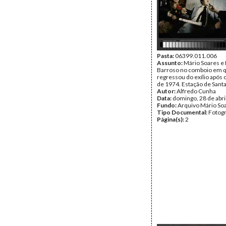
Pasta:
06399.011.006
Assunto:
Mário Soares e
Barroso no comboio em 
regressou do exílio após o
de 1974. Estação de Santa
Autor:
Alfredo Cunha
Data:
domingo, 28 de abri
Fundo:
Arquivo Mário So
Tipo Documental:
Fotogr
Página(s):
2