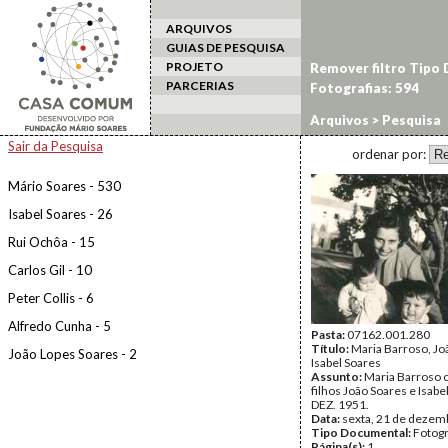
ARQUIVOS
GUIAS DE PESQUISA
PROJETO
Remover filtro Tipo
PARCERIAS
Fotografias: 594
Arquivos
> Pesquisa
Sair da Pesquisa
ordenar por:
Mário Soares - 530
Isabel Soares - 26
Rui Ochôa - 15
Carlos Gil - 10
Peter Collis - 6
Alfredo Cunha - 5
Pasta:
07162.001.280
Título:
Maria Barroso, Jo
João Lopes Soares - 2
Isabel Soares
Assunto:
Maria Barroso 
filhos João Soares e Isabe
DEZ. 1951.
Data:
sexta, 21 de dezem
Tipo Documental:
Fotogr
Página(s):
1