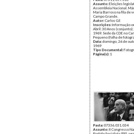
Assunto:
Eleições legisla
Assembleia Nacional. Már
Maria Barroso na fila de v
Campo Grande.
Autor:
Carlos Gil
Inscrições:
Informação or
Abril: 30 Anos (conjunto);
1969. Sede da CDE no C
Pequeno (folha de fotogra
Data:
domingo, 26 de out
1969
Tipo Documental:
Fotogr
Página(s):
1
Pasta:
07336.031.034
Assunto:
II Congresso Na
Partido Socialista (PS), re