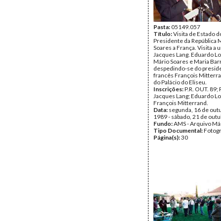
Pasta:
05149.057
Título:
Visita de Estado d
Presidente da República 
Soares a França. Visita a 
Jacques Lang. Eduardo L
Mário Soares e Maria Bar
despedindo-se do presid
francês François Mitterra
do Palácio do Eliseu.
Inscrições:
P.R. OUT. 89; 
Jacques Lang; Eduardo L
François Mitterrand.
Data:
segunda, 16 de out
1989 - sábado, 21 de out
Fundo:
AMS - Arquivo Má
Tipo Documental:
Fotogr
Página(s):
30