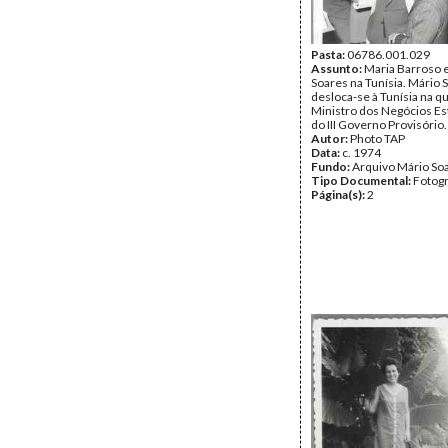
Pasta:
06786.001.029
Assunto:
Maria Barroso 
Soares na Tunísia. Mário 
desloca-se à Tunísia na q
Ministro dos Negócios Es
do III Governo Provisório.
Autor:
Photo TAP
Data:
c. 1974
Fundo:
Arquivo Mário So
Tipo Documental:
Fotogr
Página(s):
2