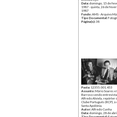
Data:
domingo, 15 de fev
1987 - quinta, 26 de feve
1987
Fundo:
AMS - Arquivo Má
Tipo Documental:
Fotogr
Página(s):
38
Pasta:
12355.001.453
Assunto:
Mário Soares e
Barroso sendo entrevist
Alfredo Alviela, repórter 
Clube Português (RCP), à
Santa Apolónia.
Autor:
Alfredo Cunha
Data:
domingo, 28 de abri
Tipo Documental:
Fotogr