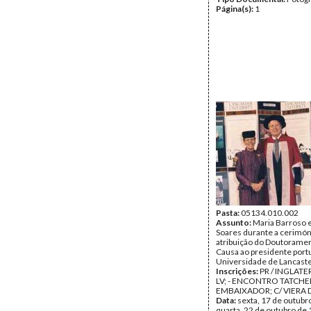
Página(s):
1
Pasta:
05134.010.002
Assunto:
Maria Barroso 
Soares durante a cerimón
atribuição do Doutorame
Causa ao presidente port
Universidade de Lancaste
Inscrições:
PR / INGLATE
LV; - ENCONTRO TATCHER
EMBAIXADOR; C/ VIERA D
Data:
sexta, 17 de outubr
quarta, 22 de outubro de