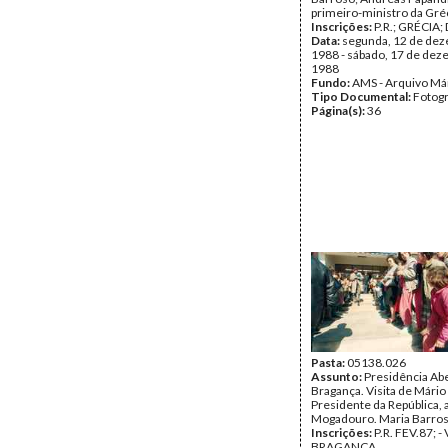
primeiro-ministro da Gréc
Inscrições:
P.R.; GRÉCIA;
Data:
segunda, 12 de de
1988 - sábado, 17 de de
1988
Fundo:
AMS - Arquivo Má
Tipo Documental:
Fotogr
Página(s):
36
Pasta:
05138.026
Assunto:
Presidência Ab
Bragança. Visita de Mário
Presidente da República, 
Mogadouro. Maria Barros
Inscrições:
P.R. FEV.87; -
BRAGANÇA