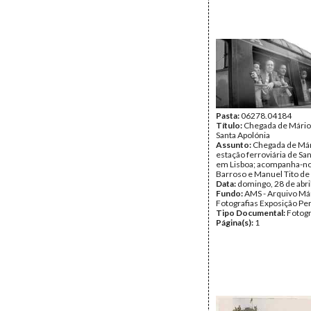
Pasta:
06278.04184
Título:
Chegada de Mário
Santa Apolónia
Assunto:
Chegada de Már
estação ferroviária de San
em Lisboa; acompanha-no
Barroso e Manuel Tito de
Data:
domingo, 28 de abri
Fundo:
AMS - Arquivo Már
Fotografias Exposição P
Tipo Documental:
Fotogr
Página(s):
1