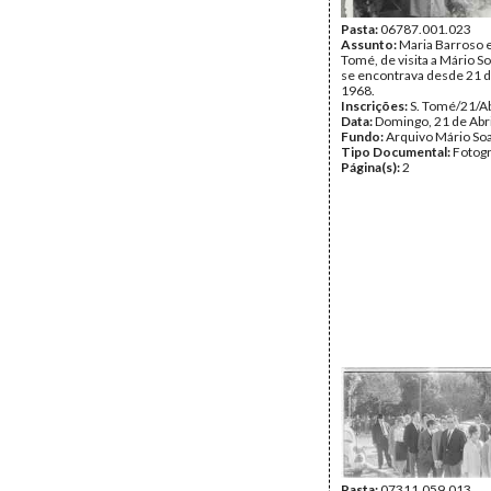
Pasta:
06787.001.023
Assunto:
Maria Barroso 
Tomé, de visita a Mário S
se encontrava desde 21 
1968.
Inscrições:
S. Tomé/21/Ab
Data:
Domingo, 21 de Abr
Fundo:
Arquivo Mário So
Tipo Documental:
Fotogr
Página(s):
2
Pasta:
07311.059.013