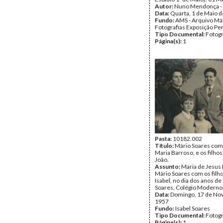
Autor:
Nuno Mendonça -
Data:
Quarta, 1 de Maio 
Fundo:
AMS - Arquivo Már
Fotografias Exposição P
Tipo Documental:
Fotogr
Página(s):
1
Pasta:
10182.002
Título:
Mário Soares com
Maria Barroso, e os filhos,
João.
Assunto:
Maria de Jesus
Mário Soares com os filho
Isabel, no dia dos anos d
Soares, Colégio Moderno
Data:
Domingo, 17 de No
1957
Fundo:
Isabel Soares
Tipo Documental:
Fotogr
Página(s):
1