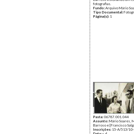
fotografias.
Fundo:
Arquivo Mário So
Tipo Documental:
Fotogr
Página(s):
1
Pasta:
06787.001.044
Assunto:
Mário Soares, 
Barroso e [Francisco Sal
Inscrições:
15-A/513/10-
Data:
s.d.