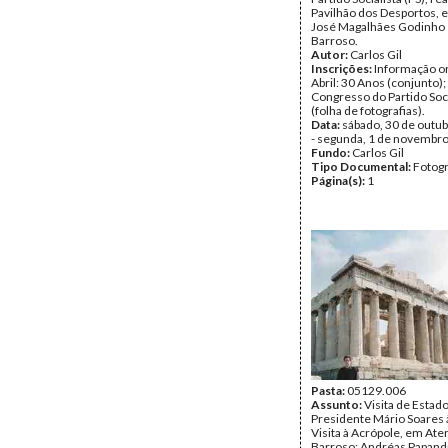
Pavilhão dos Desportos, 
José Magalhães Godinho 
Barroso.
Autor:
Carlos Gil
Inscrições:
Informação or
Abril: 30 Anos (conjunto); 
Congresso do Partido Soci
(folha de fotografias).
Data:
sábado, 30 de outu
- segunda, 1 de novembr
Fundo:
Carlos Gil
Tipo Documental:
Fotogr
Página(s):
1
Pasta:
05129.006
Assunto:
Visita de Estad
Presidente Mário Soares 
Visita à Acrópole, em Ate
Barroso; Andréas Papand