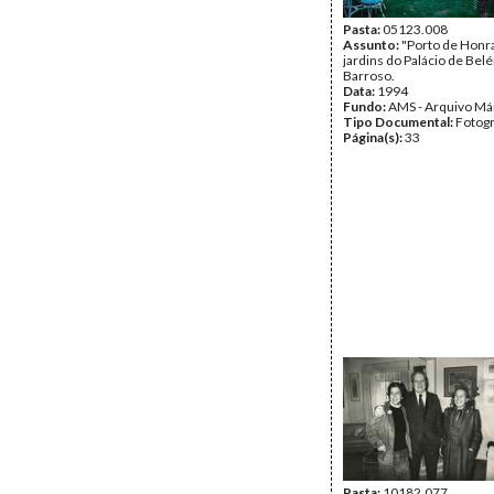
Pasta:
05123.008
Assunto:
"Porto de Honr
jardins do Palácio de Bel
Barroso.
Data:
1994
Fundo:
AMS - Arquivo Má
Tipo Documental:
Fotogr
Página(s):
33
Pasta:
10182.077