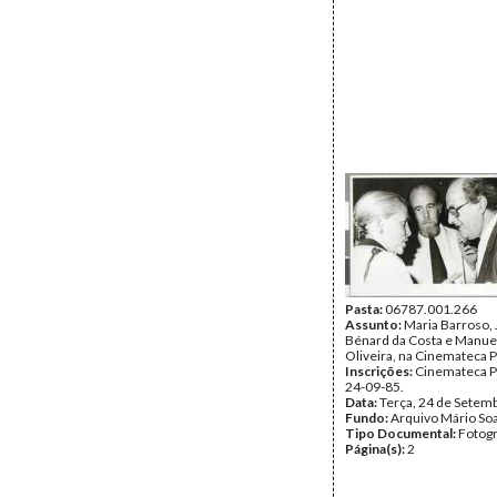
Pasta:
06787.001.266
Assunto:
Maria Barroso,
Bénard da Costa e Manue
Oliveira, na Cinemateca 
Inscrições:
Cinemateca P
24-09-85.
Data:
Terça, 24 de Setem
Fundo:
Arquivo Mário So
Tipo Documental:
Fotogr
Página(s):
2