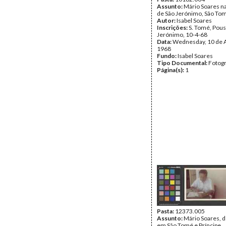
Assunto:
Mário Soares n
de São Jerónimo, São To
Autor:
Isabel Soares
Inscrições:
S. Tomé, Pous
Jerónimo, 10-4-68
Data:
Wednesday, 10 de A
1968
Fundo:
Isabel Soares
Tipo Documental:
Fotogr
Página(s):
1
Pasta:
12373.005
Assunto:
Mário Soares, 
em São Tomé e Príncipe.