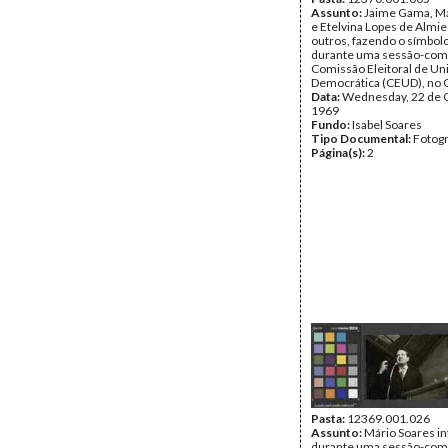
Assunto:
Jaime Gama, Má
e Etelvina Lopes de Almie
outros, fazendo o símbolo
durante uma sessão-comí
Comissão Eleitoral de Un
Democrática (CEUD), no 
Data:
Wednesday, 22 de 
1969
Fundo:
Isabel Soares
Tipo Documental:
Fotogr
Página(s):
2
Pasta:
12369.001.026
Assunto:
Mário Soares i
durante uma sessão-comí