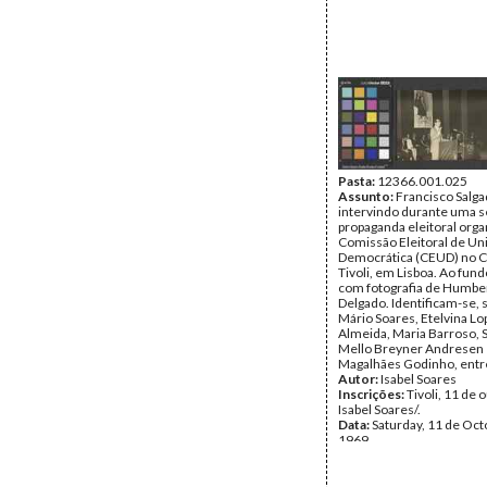
Pasta:
12366.001.025
Assunto:
Francisco Salg
intervindo durante uma 
propaganda eleitoral orga
Comissão Eleitoral de Un
Democrática (CEUD) no 
Tivoli, em Lisboa. Ao fund
com fotografia de Humbe
Delgado. Identificam-se, 
Mário Soares, Etelvina Lo
Almeida, Maria Barroso, 
Mello Breyner Andresen 
Magalhães Godinho, entr
Autor:
Isabel Soares
Inscrições:
Tivoli, 11 de 
Isabel Soares/.
Data:
Saturday, 11 de Oct
1969
Fundo:
Isabel Soares
Tipo Documental:
Fotogr
Página(s):
2