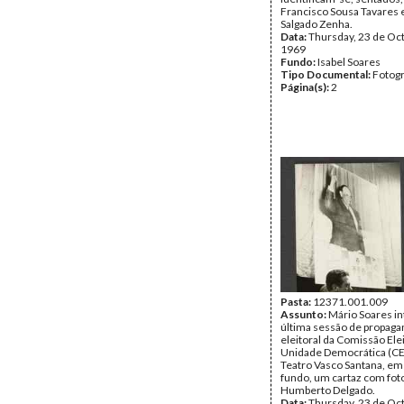
Francisco Sousa Tavares 
Salgado Zenha.
Data:
Thursday, 23 de Oc
1969
Fundo:
Isabel Soares
Tipo Documental:
Fotogr
Página(s):
2
Pasta:
12371.001.009
Assunto:
Mário Soares in
última sessão de propaga
eleitoral da Comissão Elei
Unidade Democrática (CE
Teatro Vasco Santana, em
fundo, um cartaz com foto
Humberto Delgado.
Data:
Thursday, 23 de Oc