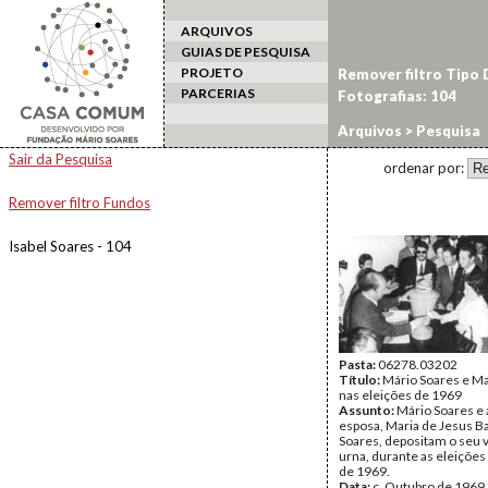
ARQUIVOS
GUIAS DE PESQUISA
PROJETO
Remover filtro Tipo
PARCERIAS
Fotografias: 104
Arquivos
> Pesquisa
Sair da Pesquisa
ordenar por:
Remover filtro Fundos
Isabel Soares - 104
Pasta:
06278.03202
Título:
Mário Soares e Ma
nas eleições de 1969
Assunto:
Mário Soares e 
esposa, Maria de Jesus B
Soares, depositam o seu 
urna, durante as eleiçõe
de 1969.
Data:
c. Outubro de 1969