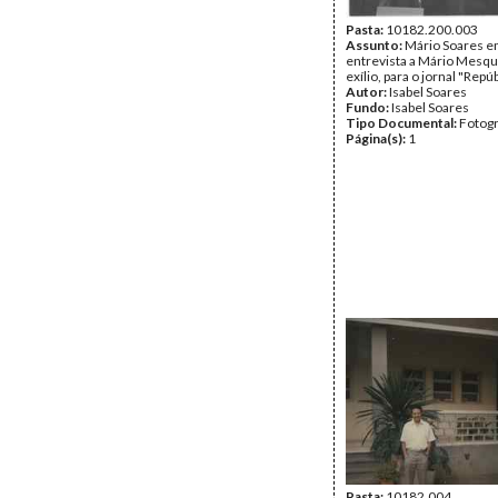
Pasta:
10182.200.003
Assunto:
Mário Soares 
entrevista a Mário Mesqui
exílio, para o jornal "Repúb
Autor:
Isabel Soares
Fundo:
Isabel Soares
Tipo Documental:
Fotogr
Página(s):
1
Pasta:
10182.004