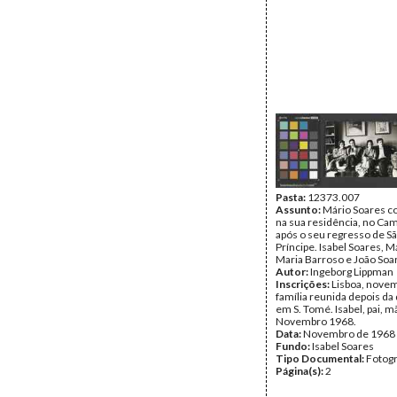
Pasta:
12373.007
Assunto:
Mário Soares c
na sua residência, no Ca
após o seu regresso de S
Príncipe. Isabel Soares, M
Maria Barroso e João Soa
Autor:
Ingeborg Lippman
Inscrições:
Lisboa, novem
família reunida depois da
em S. Tomé. Isabel, pai, m
Novembro 1968.
Data:
Novembro de 1968
Fundo:
Isabel Soares
Tipo Documental:
Fotogr
Página(s):
2