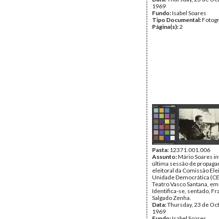
1969
Fundo:
Isabel Soares
Tipo Documental:
Fotogr
Página(s):
2
Pasta:
12371.001.006
Assunto:
Mário Soares in
última sessão de propaga
eleitoral da Comissão Elei
Unidade Democrática (CE
Teatro Vasco Santana, em 
Identifica-se, sentado, F
Salgado Zenha.
Data:
Thursday, 23 de Oc
1969
Fundo:
Isabel Soares