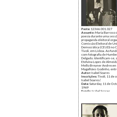
Pasta:
12366.001.027
Assunto:
Maria Barroso
poesia durante uma sess
propaganda eleitoral orga
Comissão Eleitoral de Un
Democrática (CEUD) no 
Tivoli, em Lisboa. Ao fund
com fotografia de Humbe
Delgado. Identificam-se, 
Etelvina Lopes de Almeida
Mello Breyner Andresen 
Magalhães Godinho, entr
Autor:
Isabel Soares
Inscrições:
Tivoli, 11 de 
Isabel Soares/.
Data:
Saturday, 11 de Oct
1969
Fundo:
Isabel Soares
Tipo Documental:
Fotogr
Página(s):
2