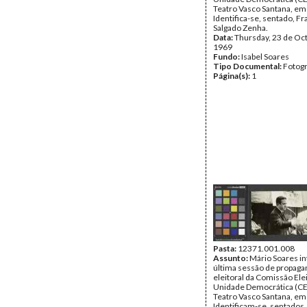
Teatro Vasco Santana, em 
Identifica-se, sentado, F
Salgado Zenha.
Data:
Thursday, 23 de Oc
1969
Fundo:
Isabel Soares
Tipo Documental:
Fotogr
Página(s):
1
Pasta:
12371.001.008
Assunto:
Mário Soares in
última sessão de propaga
eleitoral da Comissão Elei
Unidade Democrática (CE
Teatro Vasco Santana, em 
Identificam-se, sentados,