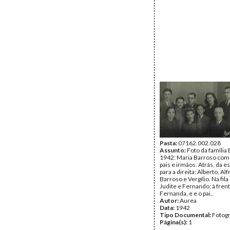
Pasta:
07162.002.028
Assunto:
Foto da família
1942: Maria Barroso com
pais e irmãos. Atrás, da 
para a direita: Alberto, Al
Barroso e Vergílio. Na fil
Judite e Fernando; à frent
Fernanda, e e o pai,.
Autor:
Aurea
Data:
1942
Tipo Documental:
Fotogr
Página(s):
1