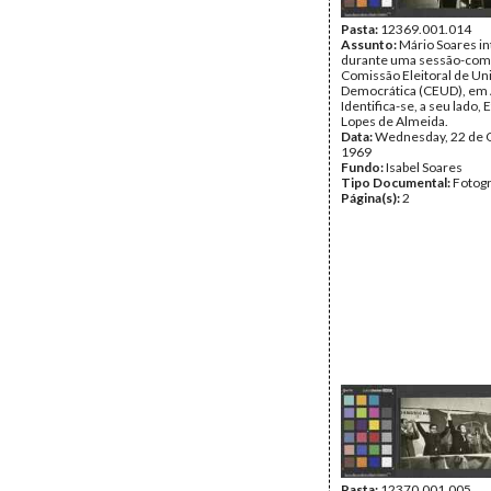
Pasta:
12369.001.014
Assunto:
Mário Soares i
durante uma sessão-comí
Comissão Eleitoral de Un
Democrática (CEUD), em 
Identifica-se, a seu lado, 
Lopes de Almeida.
Data:
Wednesday, 22 de 
1969
Fundo:
Isabel Soares
Tipo Documental:
Fotogr
Página(s):
2
Pasta:
12370.001.005