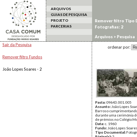
ARQUIVOS
GUIAS DE PESQUISA
PROJETO
Remover filtro Tipo
PARCERIAS
Fotografias: 2
Arquivos
> Pesquisa
Sair da Pesquisa
ordenar por:
Remover filtro Fundos
João Lopes Soares - 2
Pasta:
09643.001.005
Assunto:
João Lopes Soar
Barroso cumprimentando
durante uma cerimónia d
de prémios no Colégio M
Data:
c. 1960
Fundo:
João Lopes Soare
Tipo Documental:
Fotogr
Página(s):
2