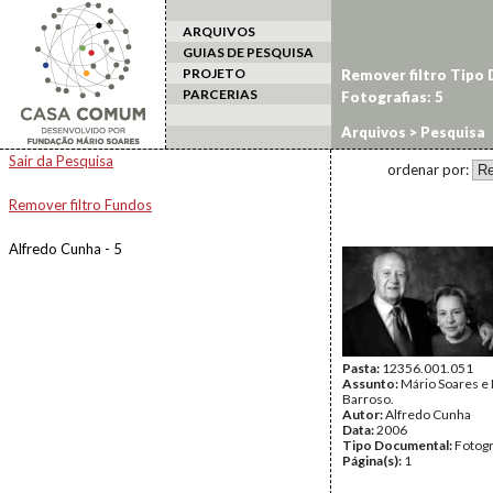
ARQUIVOS
GUIAS DE PESQUISA
PROJETO
Remover filtro Tipo
PARCERIAS
Fotografias: 5
Arquivos
> Pesquisa
Sair da Pesquisa
ordenar por:
Remover filtro Fundos
Alfredo Cunha - 5
Pasta:
12356.001.051
Assunto:
Mário Soares e
Barroso.
Autor:
Alfredo Cunha
Data:
2006
Tipo Documental:
Fotogr
Página(s):
1