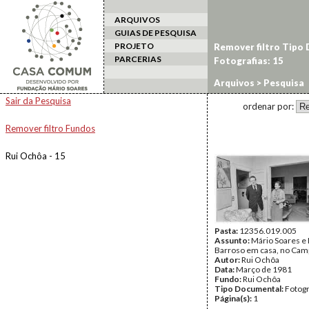
ARQUIVOS
GUIAS DE PESQUISA
PROJETO
Remover filtro Tipo
PARCERIAS
Fotografias: 15
Arquivos
> Pesquisa
Sair da Pesquisa
ordenar por:
Remover filtro Fundos
Rui Ochôa - 15
Pasta:
12356.019.005
Assunto:
Mário Soares e
Barroso em casa, no Cam
Autor:
Rui Ochôa
Data:
Março de 1981
Fundo:
Rui Ochôa
Tipo Documental:
Fotogr
Página(s):
1