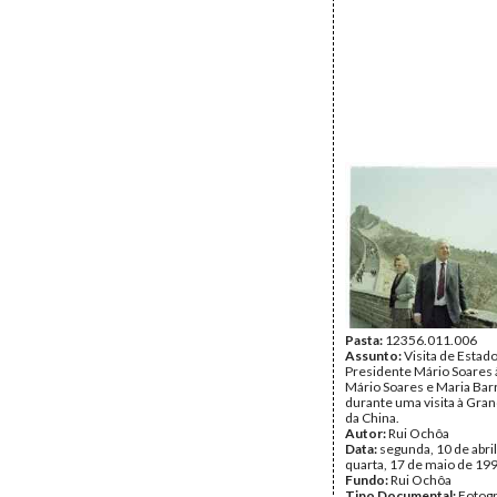
Pasta:
12356.011.006
Assunto:
Visita de Estad
Presidente Mário Soares 
Mário Soares e Maria Bar
durante uma visita à Gra
da China.
Autor:
Rui Ochôa
Data:
segunda, 10 de abril
quarta, 17 de maio de 19
Fundo:
Rui Ochôa
Tipo Documental:
Fotogr