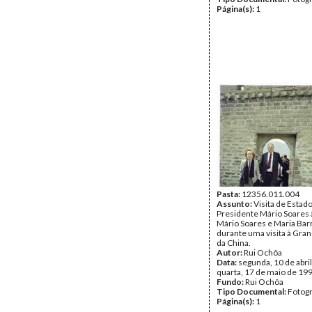
Página(s):
1
Pasta:
12356.011.004
Assunto:
Visita de Estad
Presidente Mário Soares 
Mário Soares e Maria Bar
durante uma visita à Gra
da China.
Autor:
Rui Ochôa
Data:
segunda, 10 de abril
quarta, 17 de maio de 19
Fundo:
Rui Ochôa
Tipo Documental:
Fotogr
Página(s):
1