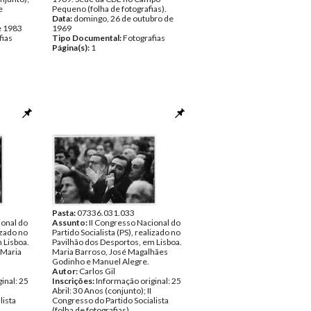
e
Pequeno (folha de fotografias).
Data:
domingo, 26 de outubro de
e 1983
1969
fias
Tipo Documental:
Fotografias
Página(s):
1
Pasta:
07336.031.033
ional do
Assunto:
II Congresso Nacional do
izado no
Partido Socialista (PS), realizado no
 Lisboa.
Pavilhão dos Desportos, em Lisboa.
 Maria
Maria Barroso, José Magalhães
Godinho e Manuel Alegre.
Autor:
Carlos Gil
inal: 25
Inscrições:
Informação original: 25
Abril: 30 Anos (conjunto); II
lista
Congresso do Partido Socialista
(folha de fotografias).