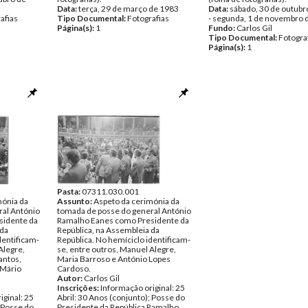
Data:
terça, 29 de março de 1983
Data:
sábado, 30 de outubr
afias
Tipo Documental:
Fotografias
- segunda, 1 de novembro 
Página(s):
1
Fundo:
Carlos Gil
Tipo Documental:
Fotogra
Página(s):
1
Pasta:
07311.030.001
mónia da
Assunto:
Aspeto da cerimónia da
ral António
tomada de posse do general António
sidente da
Ramalho Eanes como Presidente da
 da
República, na Assembleia da
dentificam-
República. No hemíciclo identificam-
Alegre,
se, entre outros, Manuel Alegre,
antos,
Maria Barroso e António Lopes
 Mário
Cardoso.
Autor:
Carlos Gil
Inscrições:
Informação original: 25
iginal: 25
Abril: 30 Anos (conjunto); Posse do
; Posse do
Presidente da República Ramalho