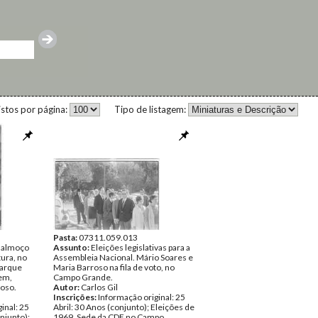
istos por página:
Tipo de listagem:
Pasta:
07311.059.013
 almoço
Assunto:
Eleições legislativas para a
ura, no
Assembleia Nacional. Mário Soares e
Parque
Maria Barroso na fila de voto, no
em,
Campo Grande.
roso.
Autor:
Carlos Gil
Inscrições:
Informação original: 25
inal: 25
Abril: 30 Anos (conjunto); Eleições de
onjunto);
1969. Sede da CDE no Campo