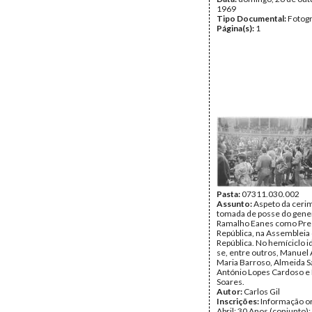
1969
Tipo Documental:
Fotogr
Página(s):
1
Pasta:
07311.030.002
Assunto:
Aspeto da ceri
tomada de posse do gene
Ramalho Eanes como Pre
República, na Assembleia
República. No hemíciclo i
se, entre outros, Manuel 
Maria Barroso, Almeida S
António Lopes Cardoso e
Soares.
Autor:
Carlos Gil
Inscrições:
Informação or
Abril: 30 Anos (conjunto)