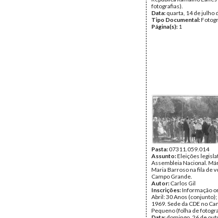
fotografias).
Data:
quarta, 14 de julho
Tipo Documental:
Fotogr
Página(s):
1
Pasta:
07311.059.014
Assunto:
Eleições legisla
Assembleia Nacional. Már
Maria Barroso na fila de v
Campo Grande.
Autor:
Carlos Gil
Inscrições:
Informação or
Abril: 30 Anos (conjunto);
1969. Sede da CDE no C
Pequeno (folha de fotogra
Data:
domingo, 26 de out