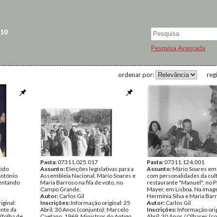
 10
Pesquisa Avançada
ordenar por:
reg
Pasta:
07311.025.017
Pasta:
07311.124.001
ido
Assunto:
Eleições legislativas para a
Assunto:
Mário Soares em
António
Assembleia Nacional. Mário Soares e
com personalidades da cult
entando
Maria Barroso na fila de voto, no
restaurante "Manuel", no 
Campo Grande.
Mayer, em Lisboa. Na imag
Autor:
Carlos Gil
Hermínia Silva e Maria Bar
iginal:
Inscrições:
Informação original: 25
Autor:
Carlos Gil
nte da
Abril: 30 Anos (conjunto); Marcelo
Inscrições:
Informação orig
(folha de
Caetano, 1969. Ministros do Antigo
Abril: 30 Anos / Olhares (c