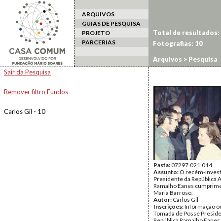
ARQUIVOS
GUIAS DE PESQUISA
Total de resultados:
PROJETO
PARCERIAS
Fotografias: 10
Arquivos
> Pesquisa
Sair da Pesquisa
Remover filtro Fundos
Carlos Gil - 10
Pasta:
07297.021.014
Assunto:
O recém-invest
Presidente da República 
Ramalho Eanes cumprim
Maria Barroso.
Autor:
Carlos Gil
Inscrições:
Informação or
Tomada de Posse Preside
República Ramalho Eanes 