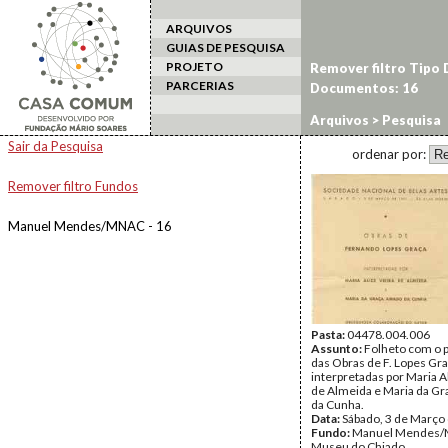
ARQUIVOS
GUIAS DE PESQUISA
PROJETO
Remover filtro Tipo
PARCERIAS
Documentos: 16
Arquivos
> Pesquisa
Sair da Pesquisa
ordenar por:
Remover filtro Fundos
Manuel Mendes/MNAC - 16
Pasta:
04478.004.006
Assunto:
Folheto com o 
das Obras de F. Lopes Gra
interpretadas por Maria Al
de Almeida e Maria da G
da Cunha.
Data:
Sábado, 3 de Março
Fundo:
Manuel Mendes/
Museu do Chiado