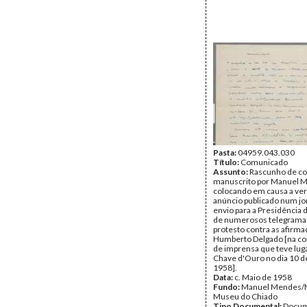
Pasta:
04959.043.030
Título:
Comunicado
Assunto:
Rascunho de c
manuscrito por Manuel 
colocando em causa a ve
anúncio publicado num jo
envio para a Presidência
de numerosos telegrama
protesto contra as afirm
Humberto Delgado [na co
de imprensa que teve lug
Chave d'Ouro no dia 10 d
1958].
Data:
c. Maio de 1958
Fundo:
Manuel Mendes
Museu do Chiado
Tipo Documental:
Docum