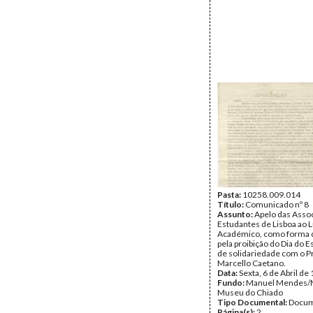
Pasta:
10258.009.014
Título:
Comunicado nº 8
Assunto:
Apelo das Asso
Estudantes de Lisboa ao 
Académico, como forma d
pela proibição do Dia do 
de solidariedade com o Pr
Marcello Caetano.
Data:
Sexta, 6 de Abril de
Fundo:
Manuel Mendes/
Museu do Chiado
Tipo Documental:
Docum
Página(s):
2