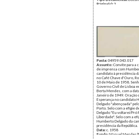
Página(s):
3
Pasta:
04959.043.017
Assunto:
Convite para a 
de imprensa com Humber
candidato à presidência d
no Café Chave d'Ouro, Ros
10 de Maio de 1958. Senh
Governo Civil de Lisboa
Berta Mendes, com a data
Janeiro de 1949. Oração 
Esperança no candidato
Delgado "abençoada" pelo
Porto. Selo com a efígie
Delgado "Eu voltarei/Pró 
Liberdade". Selo com a efí
Humberto Delgado da can
presidência da República.
Data:
c. 1958
Fundo:
Manuel Mendes
Museu do Chiado