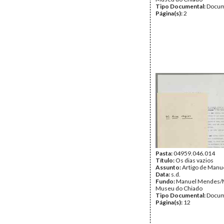
Tipo Documental:
Docum
Página(s):
2
Pasta:
04959.046.014
Título:
Os dias vazios
Assunto:
Artigo de Manu
Data:
s.d.
Fundo:
Manuel Mendes
Museu do Chiado
Tipo Documental:
Docum
Página(s):
12