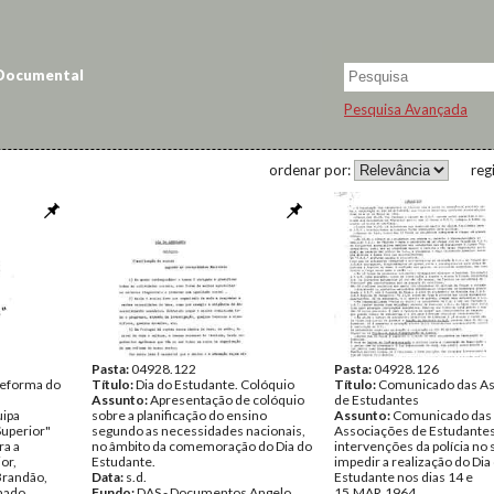
 Documental
Pesquisa Avançada
ordenar por:
reg
Pasta:
04928.122
Pasta:
04928.126
Reforma do
Título:
Dia do Estudante. Colóquio
Título:
Comunicado das As
Assunto:
Apresentação de colóquio
de Estudantes
uipa
sobre a planificação do ensino
Assunto:
Comunicado das
Superior"
segundo as necessidades nacionais,
Associações de Estudantes
ra a
no âmbito da comemoração do Dia do
intervenções da polícia no 
or,
Estudante.
impedir a realização do Dia
Brandão,
Data:
s.d.
Estudante nos dias 14 e
mado.
Fundo:
DAS - Documentos Angelo
15.MAR.1964.