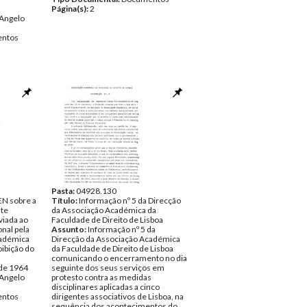
Página(s):
2
Angelo
ntos
Pasta:
04928.130
EN sobre a
Título:
Informação nº 5 da Direcção
nte
da Associação Académica da
viada ao
Faculdade de Direito de Lisboa
nal pela
Assunto:
Informação nº 5 da
cadémica
Direcção da Associação Académica
oibição do
da Faculdade de Direito de Lisboa
comunicando o encerramento no dia
 de 1964
seguinte dos seus serviços em
Angelo
protesto contra as medidas
disciplinares aplicadas a cinco
ntos
dirigentes associativos de Lisboa, na
sequência dos acontecimentos do