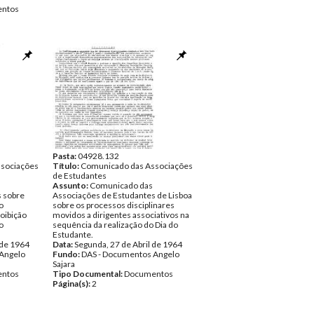
ntos
Pasta:
04928.132
sociações
Título:
Comunicado das Associações
de Estudantes
Assunto:
Comunicado das
s sobre
Associações de Estudantes de Lisboa
o
sobre os processos disciplinares
roibição
movidos a dirigentes associativos na
o
sequência da realização do Dia do
Estudante.
 de 1964
Data:
Segunda, 27 de Abril de 1964
Angelo
Fundo:
DAS - Documentos Angelo
Sajara
ntos
Tipo Documental:
Documentos
Página(s):
2