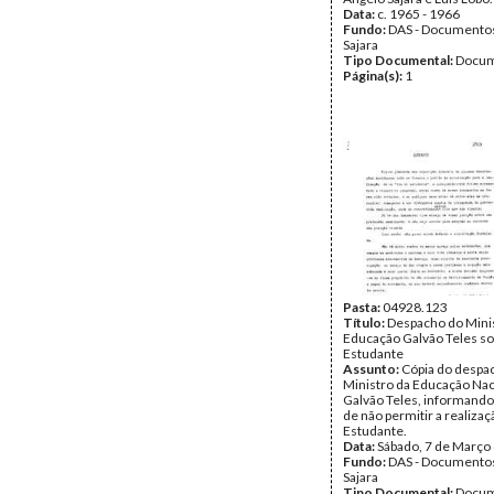
Data:
c. 1965 - 1966
Fundo:
DAS - Documento
Sajara
Tipo Documental:
Docum
Página(s):
1
Pasta:
04928.123
Título:
Despacho do Mini
Educação Galvão Teles so
Estudante
Assunto:
Cópia do despa
Ministro da Educação Nac
Galvão Teles, informando
de não permitir a realizaç
Estudante.
Data:
Sábado, 7 de Março
Fundo:
DAS - Documento
Sajara
Tipo Documental:
Docum