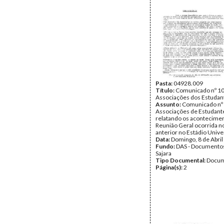
Pasta:
04928.009
Título:
Comunicado nº 10
Associações dos Estudan
Assunto:
Comunicado nº 
Associações de Estudant
relatando os acontecime
Reunião Geral ocorrida no
anterior no Estádio Univer
Data:
Domingo, 8 de Abril
Fundo:
DAS - Documento
Sajara
Tipo Documental:
Docum
Página(s):
2