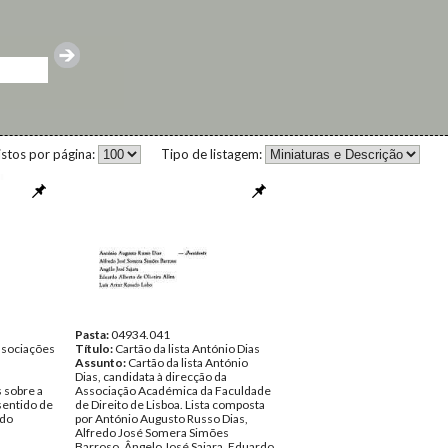
istos por página:
Tipo de listagem:
Pasta:
04934.041
sociações
Título:
Cartão da lista António Dias
Assunto:
Cartão da lista António
Dias, candidata à direcção da
 sobre a
Associação Académica da Faculdade
sentido de
de Direito de Lisboa. Lista composta
 do
por António Augusto Russo Dias,
Alfredo José Somera Simões
Barroso, Ângelo José Sajara, Eduardo