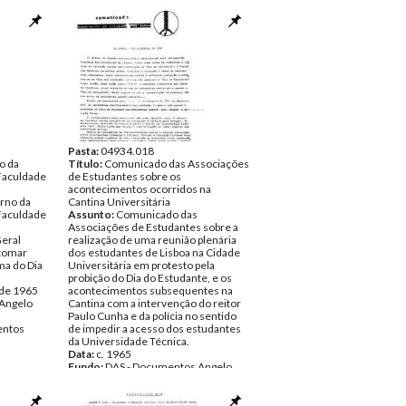
Pasta:
04934.018
o da
Título:
Comunicado das Associações
Faculdade
de Estudantes sobre os
acontecimentos ocorridos na
rno da
Cantina Universitária
Faculdade
Assunto:
Comunicado das
a
Associações de Estudantes sobre a
Geral
realização de uma reunião plenária
 tomar
dos estudantes de Lisboa na Cidade
ma do Dia
Universitária em protesto pela
probição do Dia do Estudante, e os
 de 1965
acontecimentos subsequentes na
Angelo
Cantina com a intervenção do reitor
Paulo Cunha e da polícia no sentido
ntos
de impedir a acesso dos estudantes
da Universidade Técnica.
Data:
c. 1965
Fundo:
DAS - Documentos Angelo
Sajara
Tipo Documental:
Documentos
Página(s):
2