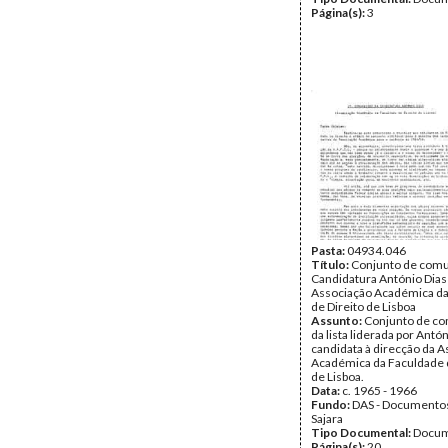
Página(s):
3
Pasta:
04934.046
Título:
Conjunto de comu
Candidatura António Dias
Associação Académica da
de Direito de Lisboa
Assunto:
Conjunto de c
da lista liderada por Antón
candidata à direcção da 
Académica da Faculdade d
de Lisboa.
Data:
c. 1965 - 1966
Fundo:
DAS - Documento
Sajara
Tipo Documental:
Docum
Página(s):
20