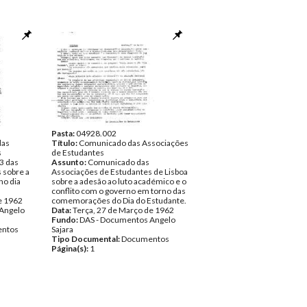
Pasta:
04928.002
das
Título:
Comunicado das Associações
s
de Estudantes
3 das
Assunto:
Comunicado das
 sobre a
Associações de Estudantes de Lisboa
no dia
sobre a adesão ao luto académico e o
conflito com o governo em torno das
e 1962
comemorações do Dia do Estudante.
Angelo
Data:
Terça, 27 de Março de 1962
Fundo:
DAS - Documentos Angelo
ntos
Sajara
Tipo Documental:
Documentos
Página(s):
1