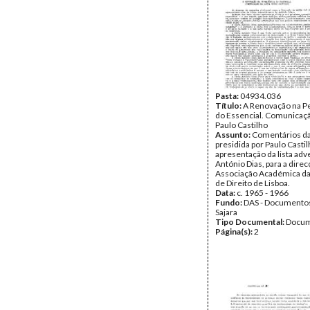
Pasta:
04934.036
Título:
A Renovação na 
do Essencial. Comunicaçã
Paulo Castilho
Assunto:
Comentários da 
presidida por Paulo Castil
apresentação da lista adv
António Dias, para a direc
Associação Académica da
de Direito de Lisboa.
Data:
c. 1965 - 1966
Fundo:
DAS - Documento
Sajara
Tipo Documental:
Docum
Página(s):
2