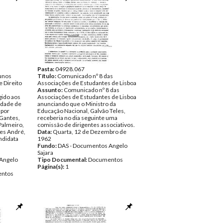
Pasta:
04928.067
unos
Título:
Comunicado nº 8 das
e Direito
Associações de Estudantes de Lisboa
Assunto:
Comunicado nº 8 das
gido aos
Associações de Estudantes de Lisboa
ldade de
anunciando que o Ministro da
 por
Educação Nacional, Galvão Teles,
 Gantes,
receberia no dia seguinte uma
Palmeiro,
comissão de dirigentes associativos.
es André,
Data:
Quarta, 12 de Dezembro de
andidata
1962
Fundo:
DAS - Documentos Angelo
Sajara
Angelo
Tipo Documental:
Documentos
Página(s):
1
ntos