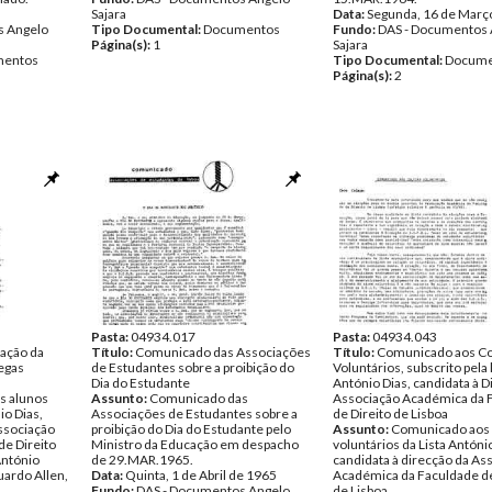
Sajara
Data:
Segunda, 16 de Març
s Angelo
Tipo Documental:
Documentos
Fundo:
DAS - Documentos 
Página(s):
1
Sajara
entos
Tipo Documental:
Docume
Página(s):
2
Pasta:
04934.017
Pasta:
04934.043
ação da
Título:
Comunicado das Associações
Título:
Comunicado aos Co
legas
de Estudantes sobre a proibição do
Voluntários, subscrito pela l
Dia do Estudante
António Dias, candidata à D
s alunos
Assunto:
Comunicado das
Associação Académica da 
io Dias,
Associações de Estudantes sobre a
de Direito de Lisboa
Associação
proibição do Dia do Estudante pelo
Assunto:
Comunicado aos 
e Direito
Ministro da Educação em despacho
voluntários da Lista António
António
de 29.MAR.1965.
candidata à direcção da As
uardo Allen,
Data:
Quinta, 1 de Abril de 1965
Académica da Faculdade de
Fundo:
DAS - Documentos Angelo
de Lisboa.