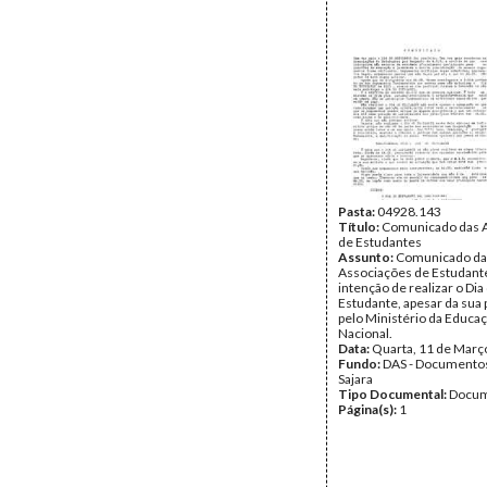
Pasta:
04928.143
Título:
Comunicado das 
de Estudantes
Assunto:
Comunicado da
Associações de Estudant
intenção de realizar o Dia
Estudante, apesar da sua 
pelo Ministério da Educa
Nacional.
Data:
Quarta, 11 de Març
Fundo:
DAS - Documento
Sajara
Tipo Documental:
Docum
Página(s):
1