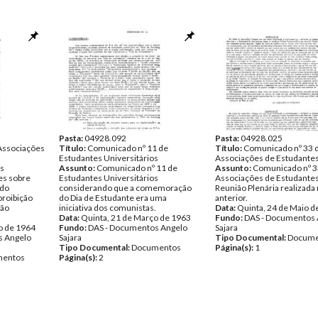
Pasta:
04928.092
Pasta:
04928.025
Associações
Título:
Comunicado nº 11 de
Título:
Comunicado nº 33 
Estudantes Universitários
Associações de Estudante
s
Assunto:
Comunicado nº 11 de
Assunto:
Comunicado nº 3
es sobre
Estudantes Universitários
Associações de Estudantes
 do
considerando que a comemoração
Reunião Plenária realizada 
proibição
do Dia de Estudante era uma
anterior.
ção
iniciativa dos comunistas.
Data:
Quinta, 24 de Maio d
Data:
Quinta, 21 de Março de 1963
Fundo:
DAS - Documentos 
o de 1964
Fundo:
DAS - Documentos Angelo
Sajara
s Angelo
Sajara
Tipo Documental:
Docume
Tipo Documental:
Documentos
Página(s):
1
entos
Página(s):
2