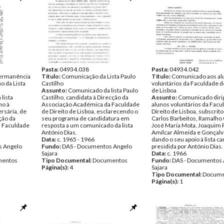
Pasta:
04934.038
Pasta:
04934.042
Permanência
Título:
Comunicação da Lista Paulo
Título:
Comunicado aos al
o da Lista
Castilho
voluntários da Faculdade d
Assunto:
Comunicado da lista Paulo
de Lisboa
lista
Castilho, candidata à Direcção da
Assunto:
Comunicado diri
ho à
Associação Académica da Faculdade
alunos voluntários da Facu
ersária, de
de Direito de Lisboa, esclarecendo o
Direito de Lisboa, subscrito
ção da
seu programa de candidatura em
Carlos Barbeitos, Ramalho
 Faculdade
resposta a um comunicado da lista
José Maria Mota, Joaquim 
António Dias.
Amílcar Almeida e Gonçalv
Data:
c. 1965 - 1966
dando o seu apoio à lista c
s Angelo
Fundo:
DAS - Documentos Angelo
presidida por António Dias.
Sajara
Data:
c. 1966
entos
Tipo Documental:
Documentos
Fundo:
DAS - Documentos 
Página(s):
4
Sajara
Tipo Documental:
Docume
Página(s):
1