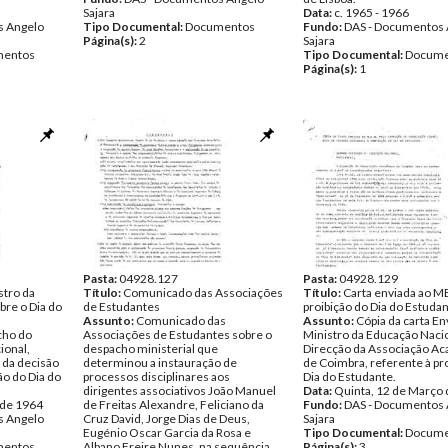
Sajara
Data:
c. 1965 - 1966
s Angelo
Tipo Documental:
Documentos
Fundo:
DAS - Documentos 
Página(s):
2
Sajara
entos
Tipo Documental:
Docume
Página(s):
1
Pasta:
04928.127
Pasta:
04928.129
stro da
Título:
Comunicado das Associações
Título:
Carta enviada ao M
bre o Dia do
de Estudantes
proibição do Dia do Estuda
Assunto:
Comunicado das
Assunto:
Cópia da carta En
cho do
Associações de Estudantes sobre o
Ministro da Educação Nacio
ional,
despacho ministerial que
Direcção da Associação A
 da decisão
determinou a instauração de
de Coimbra, referente à pr
ão do Dia do
processos disciplinares aos
Dia do Estudante.
dirigentes associativos João Manuel
Data:
Quinta, 12 de Março
 de 1964
de Freitas Alexandre, Feliciano da
Fundo:
DAS - Documentos 
s Angelo
Cruz David, Jorge Dias de Deus,
Sajara
Eugénio Oscar Garcia da Rosa e
Tipo Documental:
Docume
entos
Albano Freire Nunes, na sequência
Página(s):
3