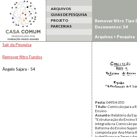
ARQUIVOS
GUIAS DE PESQUISA
PROJETO
Remover filtro Tipo
PARCERIAS
Documentos: 54
Arquivos
> Pesquisa
Sair da Pesquisa
Remover filtro Fundos
Ângelo Sajara - 54
Pasta:
04934.050
Título:
Comissão para a 
Ensino
Assunto:
Relatório da Eq
"Estruturação do Ensino 
integrada na Comissão pa
Reforma do Ensino Superi
composta por Ana Maria 
Isabel Franco e Teresa A