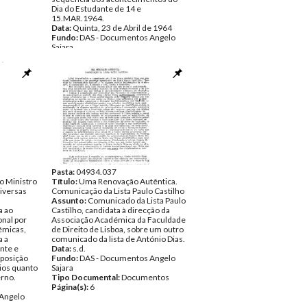
Dia do Estudante de 14 e
15.MAR.1964.
Data:
Quinta, 23 de Abril de 1964
Fundo:
DAS - Documentos Angelo
Sajara
Tipo Documental:
Documentos
Página(s):
3
Pasta:
04934.037
ao Ministro
Título:
Uma Renovação Autêntica.
iversas
Comunicação da Lista Paulo Castilho
Assunto:
Comunicado da Lista Paulo
a ao
Castilho, candidata à direcção da
nal por
Associação Académica da Faculdade
émicas,
de Direito de Lisboa, sobre um outro
a a
comunicado da lista de António Dias.
ante e
Data:
s.d.
 posição
Fundo:
DAS - Documentos Angelo
ios quanto
Sajara
erno.
Tipo Documental:
Documentos
Página(s):
6
Angelo