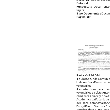
Data:
s.d.
Fundo:
DAS - Documento
Sajara
Tipo Documental:
Docum
Página(s):
13
Pasta:
04934.044
Título:
Segunda Comunic
Lista António Dias aos co
voluntários
Assunto:
Comunicado ao
voluntários da Lista Antón
candidata à direcção da 
Académica da Faculdade d
de Lisboa, composta por 
Dias, Alfredo Barroso, Ed
Angelo Sajara e Luís Lobo.