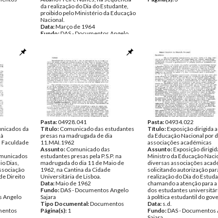
da realização do Dia do Estudante,
proibido pelo Ministério da Educação
Nacional.
Data:
Março de 1964
Fundo:
DAS - Documentos Angelo
Sajara
Tipo Documental:
Documentos
Página(s):
2
Pasta:
04928.041
Pasta:
04934.022
nicados da
Título:
Comunicado das estudantes
Título:
Exposição dirigida 
 à
presas na madrugada de dia
da Educação Nacional por d
 Faculdade
11.MAI.1962
associações académicas
Assunto:
Comunicado das
Assunto:
Exposição dirigid
omunicados
estudantes presas pela P.S.P. na
Ministro da Educação Nacio
io Dias,
madrugada do dia 11 de Maio de
diversas associações acad
Associação
1962, na Cantina da Cidade
solicitando autorização par
e Direito
Universitária de Lisboa.
realização do Dia do Estud
Data:
Maio de 1962
chamando a atenção para a
Fundo:
DAS - Documentos Angelo
dos estudantes universitár
s Angelo
Sajara
à política estudantil do gov
Tipo Documental:
Documentos
Data:
s.d.
entos
Página(s):
1
Fundo:
DAS - Documentos 
Sajara