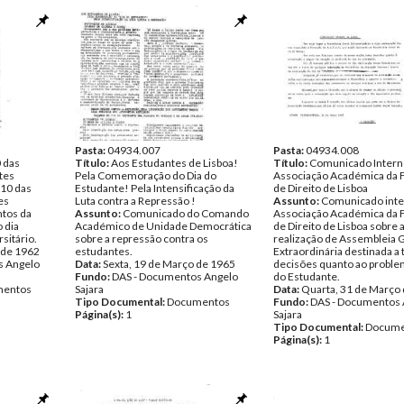
Pasta:
04934.007
Pasta:
04934.008
 das
Título:
Aos Estudantes de Lisboa!
Título:
Comunicado Intern
tes
Pela Comemoração do Dia do
Associação Académica da 
10 das
Estudante! Pela Intensificação da
de Direito de Lisboa
es
Luta contra a Repressão !
Assunto:
Comunicado inte
ntos da
Assunto:
Comunicado do Comando
Associação Académica da 
 dia
Académico de Unidade Democrática
de Direito de Lisboa sobre 
sitário.
sobre a repressão contra os
realização de Assembleia 
 de 1962
estudantes.
Extraordinária destinada a
s Angelo
Data:
Sexta, 19 de Março de 1965
decisões quanto ao proble
Fundo:
DAS - Documentos Angelo
do Estudante.
entos
Sajara
Data:
Quarta, 31 de Março
Tipo Documental:
Documentos
Fundo:
DAS - Documentos 
Página(s):
1
Sajara
Tipo Documental:
Docume
Página(s):
1