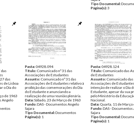
Tipo Documental:
Docume
Página(s):
3
Pasta:
04928.094
Pasta:
04928.124
 das
Título:
Comunicado nº 31 das
Título:
Comunicado das As
es
Associações de Estudantes
de Estudantes
27 das
Assunto:
Comunicado nº 31 das
Assunto:
Comunicado das
s de Lisboa
Associações de Estudantes relativo à
Associações de Estudante
ar o Dia do
proibição das comemorações do Dia
intenção de realizar o Dia d
do Estudante e anunciando a
Estudante, apesar da sua p
ço de 1963
realização de uma reunião plenária.
pelo Ministério da Educaçã
s Angelo
Data:
Sábado, 23 de Março de 1963
Nacional.
Fundo:
DAS - Documentos Angelo
Data:
Quarta, 11 de Março
entos
Sajara
Fundo:
DAS - Documentos 
Tipo Documental:
Documentos
Sajara
Página(s):
1
Tipo Documental:
Docume
Página(s):
1