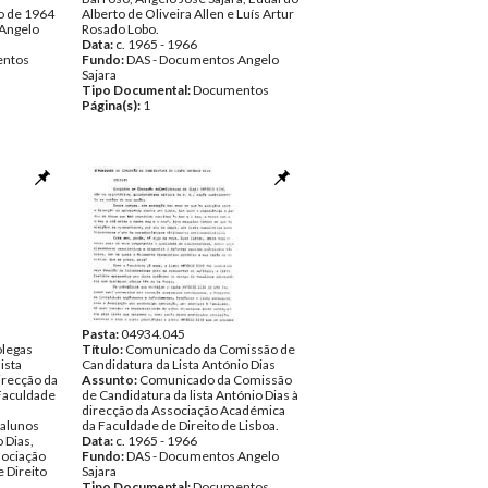
o de 1964
Alberto de Oliveira Allen e Luís Artur
Angelo
Rosado Lobo.
Data:
c. 1965 - 1966
ntos
Fundo:
DAS - Documentos Angelo
Sajara
Tipo Documental:
Documentos
Página(s):
1
Pasta:
04934.045
legas
Título:
Comunicado da Comissão de
ista
Candidatura da Lista António Dias
irecção da
Assunto:
Comunicado da Comissão
Faculdade
de Candidatura da lista António Dias à
direcção da Associação Académica
alunos
da Faculdade de Direito de Lisboa.
 Dias,
Data:
c. 1965 - 1966
sociação
Fundo:
DAS - Documentos Angelo
 Direito
Sajara
Tipo Documental:
Documentos