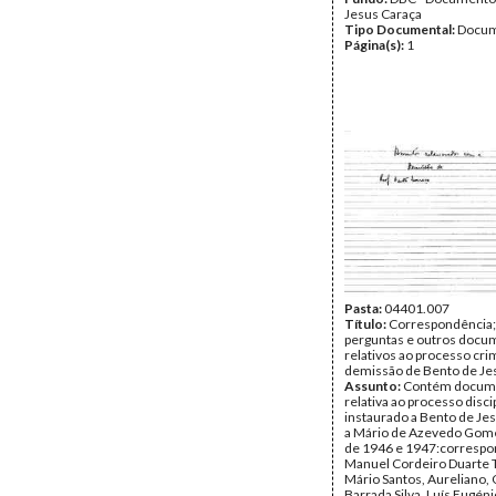
Jesus Caraça
Tipo Documental:
Docum
Página(s):
1
Pasta:
04401.007
Título:
Correspondência;
perguntas e outros docu
relativos ao processo cri
demissão de Bento de Je
Assunto:
Contém docum
relativa ao processo disci
instaurado a Bento de Je
a Mário de Azevedo Gome
de 1946 e 1947:correspo
Manuel Cordeiro Duarte T
Mário Santos, Aureliano, 
Barrada Silva, Luís Eugéni