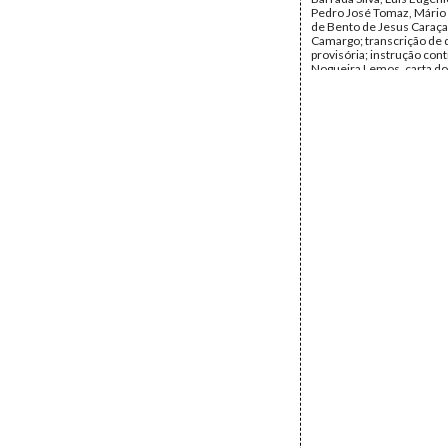
Pedro José Tomaz, Mário S
de Bento de Jesus Caraça
Camargo; transcrição de 
provisória; instrução cont
Nogueira Lemos, carta d
de Bento Jesus Caraça ao
Presidente do 2.º Juízo Cr
Comarca de Lisboa (conté
testemunhas), excertos d
perguntas a Alberto Conce
Demétrio Duarte, Mário 
Gomes, Bento de Jesus C
Manuel Mendes, Fernan
Garção, Serrão de Moura,
Isabel Aboim Inglês, Tito 
Lobo Vilela, Mário Soares
Ribeiro, Manifesto O MUD
admissão de Portugal na
Portugal Fora das Nações
Representação da Comiss
do MUD ao Senhor Presid
República.
Data:
1946 - 1947
Fundo:
DBC - Documento
Jesus Caraça
Tipo Documental:
Docum
Página(s):
43