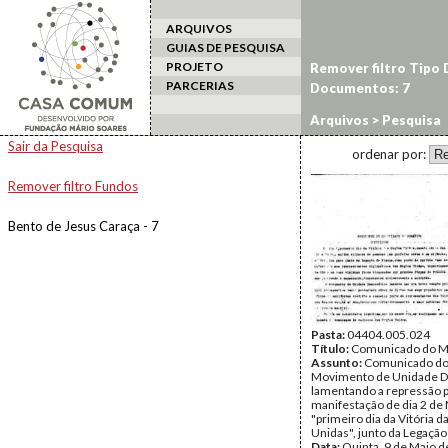
ARQUIVOS
GUIAS DE PESQUISA
PROJETO
Remover filtro Tipo
PARCERIAS
Documentos: 7
Arquivos
> Pesquisa
Sair da Pesquisa
ordenar por:
Remover filtro Fundos
Bento de Jesus Caraça - 7
Pasta:
04404.005.024
Título:
Comunicado do 
Assunto:
Comunicado d
Movimento de Unidade D
lamentando a repressão po
manifestação de dia 2 de 
"primeiro dia da Vitória 
Unidas", junto da Legação
Data:
Quinta, 9 de Maio 