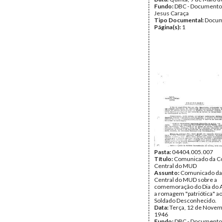
Fundo:
DBC - Documento
Jesus Caraça
Tipo Documental:
Docum
Página(s):
1
Pasta:
04404.005.007
Título:
Comunicado da C
Central do MUD
Assunto:
Comunicado da
Central do MUD sobre a
comemoração do Dia do A
a romagem "patriótica" a
Soldado Desconhecido.
Data:
Terça, 12 de Novem
1946
Fundo:
DBC - Documento