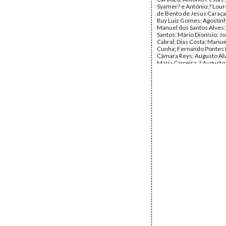
Syamer? e António;? Lou
de Bento de Jesus Caraça
Ruy Luiz Gomes; Agostinho
Manuel dos Santos Alves; 
Santos; Mário Dionísio; J
Cabral; Dias Costa; Manue
Cunha; Fernando Pontes L
Câmara Reys; Augusto Al
Maria Carreira; ? Augusto
da Sociedade Editora Nor
Francisco de Paiva Correi
Arquimedes da Silva Sant
Data:
1942 - 1943
Fundo:
DBC - Documento
Jesus Caraça
Tipo Documental:
Corre
Página(s):
151