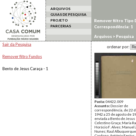
ARQUIVOS
GUIAS DE PESQUISA
PROJETO
Remover filtro Tipo
PARCERIAS
Correspondência: 1
Arquivos
> Pesquisa
Sair da Pesquisa
ordenar por:
Remover filtro Fundos
Bento de Jesus Caraça - 1
Pasta:
04422.009
Assunto:
Dossier de
correspondência, de 22 d
1942 a 25 de agosto de 19
enviada a Bento de Jesus 
Celestino Graça; Maria Ra
Horácio F. Alves; Manuel 
Nunes; Raul Albuquerque
Cardozo; António Festas; 