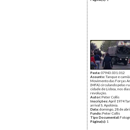
Pasta:
07943.031.012
Assunto:
Tanque e camiã
Movimento das Forças A
(MFA) circulando pelas ru
cidade de Lisboa, nos dias
revolução.
Autor:
Peter Collis
Inscrições:
April 1974 Ta
arrival S. Apolónia.
Data:
domingo, 28 de abri
Fundo:
Peter Collis
Tipo Documental:
Fotogr
Página(s):
1