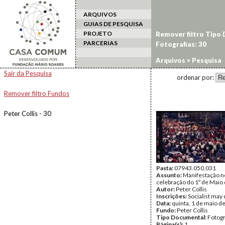
ARQUIVOS
GUIAS DE PESQUISA
PROJETO
Remover filtro Tipo
PARCERIAS
Fotografias: 30
Arquivos
> Pesquisa
Sair da Pesquisa
ordenar por:
Remover filtro Fundos
Peter Collis - 30
Pasta:
07943.050.031
Assunto:
Manifestação no
celebração do 1º de Maio
Autor:
Peter Collis
Inscrições:
Socialist may d
Data:
quinta, 1 de maio d
Fundo:
Peter Collis
Tipo Documental:
Fotogr
Página(s):
1