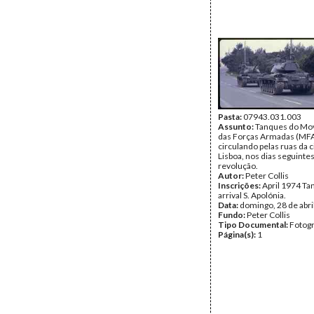
Pasta:
07943.031.003
Assunto:
Tanques do Mo
das Forças Armadas (MF
circulando pelas ruas da 
Lisboa, nos dias seguintes
revolução.
Autor:
Peter Collis
Inscrições:
April 1974 Ta
arrival S. Apolónia.
Data:
domingo, 28 de abri
Fundo:
Peter Collis
Tipo Documental:
Fotogr
Página(s):
1