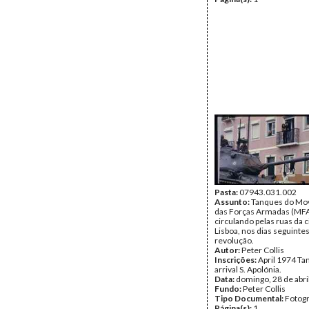
Pasta:
07943.031.002
Assunto:
Tanques do Mo
das Forças Armadas (MF
circulando pelas ruas da 
Lisboa, nos dias seguintes
revolução.
Autor:
Peter Collis
Inscrições:
April 1974 Ta
arrival S. Apolónia.
Data:
domingo, 28 de abri
Fundo:
Peter Collis
Tipo Documental:
Fotogr
Página(s):
1