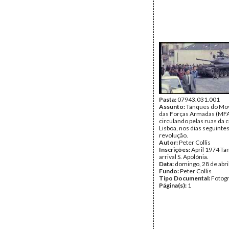
Pasta:
07943.031.001
Assunto:
Tanques do Mo
das Forças Armadas (MF
circulando pelas ruas da 
Lisboa, nos dias seguintes
revolução.
Autor:
Peter Collis
Inscrições:
April 1974 Ta
arrival S. Apolónia.
Data:
domingo, 28 de abri
Fundo:
Peter Collis
Tipo Documental:
Fotogr
Página(s):
1