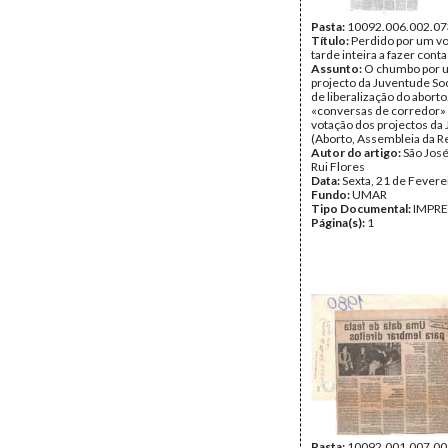
Pasta:
10092.006.002.07
Título:
Perdido por um v
tarde inteira a fazer conta
Assunto:
O chumbo por u
projecto da Juventude Soci
de liberalização do aborto
«conversas de corredor» 
votação dos projectos da 
(Aborto, Assembleia da R
Autor do artigo:
São Jos
Rui Flores
Data:
Sexta, 21 de Fevere
Fundo:
UMAR
Tipo Documental:
IMPR
Página(s):
1
Pasta:
10092.001.007.00