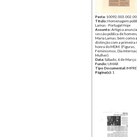
Pasta:
10092.003.002.00
Título:
Homenagem públic
Lamas - Portugal Hoje
Assunto:
Artigo a anunci
sessão pública de homen
Maria Lamas, bem como a
distinção com a primeira
honra do MDM. (Figuras,
Feminismos, Dia Internac
Mulher)
Data:
Sábado, 6 de Março
Fundo:
UMAR
Tipo Documental:
IMPR
Página(s):
1