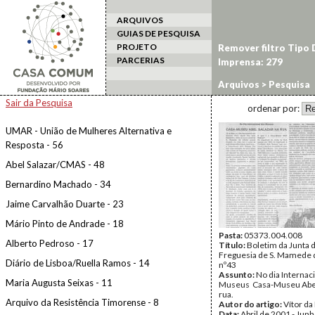
ARQUIVOS
GUIAS DE PESQUISA
PROJETO
Remover filtro Tipo
PARCERIAS
Imprensa: 279
Arquivos
> Pesquisa
Sair da Pesquisa
ordenar por:
UMAR - União de Mulheres Alternativa e
Resposta - 56
Abel Salazar/CMAS - 48
Bernardino Machado - 34
Jaime Carvalhão Duarte - 23
Mário Pinto de Andrade - 18
Pasta:
05373.004.008
Alberto Pedroso - 17
Título:
Boletim da Junta 
Freguesia de S. Mamede d
Diário de Lisboa/Ruella Ramos - 14
nº43
Assunto:
No dia Internac
Maria Augusta Seixas - 11
Museus  Casa-Museu Abel
rua.
Arquivo da Resistência Timorense - 8
Autor do artigo:
Vítor da
Data:
Abril de 2001 - Jun