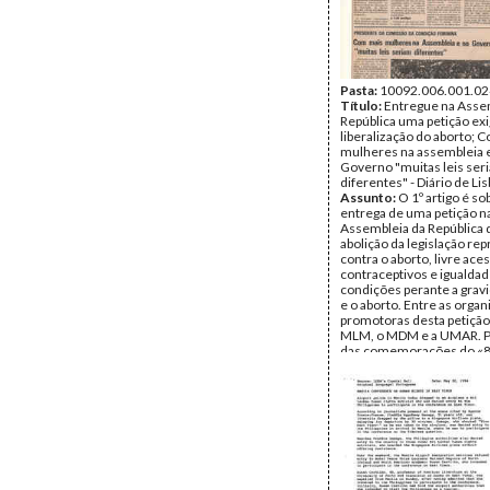
Pasta:
10092.006.001.02
Título:
Entregue na Asse
República uma petição ex
liberalização do aborto; 
mulheres na assembleia 
Governo "muitas leis ser
diferentes" - Diário de Li
Assunto:
O 1º artigo é so
entrega de uma petição n
Assembleia da República 
abolição da legislação rep
contra o aborto, livre ace
contraceptivos e igualda
condições perante a gravi
e o aborto. Entre as orga
promotoras desta petição
MLM, o MDM e a UMAR. 
das comemorações do «8
de 1977 no país. O 2º art.
entrevista à presidente d
do Carmo Romão, sobre a
discriminação laboral e a 
das mulheres, o aborto e 
importância da participaçã
das mesmas. (Dia Interna
Mulher, Trabalho, Aborto,
Associações)