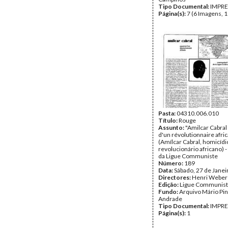
Tipo Documental:
IMPR
Página(s):
7 (6 Imagens, 1
Pasta:
04310.006.010
Título:
Rouge
Assunto:
"Amilcar Cabral
d'un révolutionnaire afric
(Amílcar Cabral, homicíd
revolucionário africano) -
da Ligue Communiste
Número:
189
Data:
Sábado, 27 de Janei
Directores:
Henri Weber
Edição:
Ligue Communis
Fundo:
Arquivo Mário Pin
Andrade
Tipo Documental:
IMPR
Página(s):
1