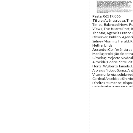
Data:
Terça, 8 de Março 
Fundo:
IDM
Tipo Documental:
IMPR
Página(s):
Pasta:
06517.066
1
Título:
Agência Lusa, The
Times, Balanced News Fe
Views, The Jakarta Post, R
The Star, Agência France 
Observer, Público, Agênci
Sidney Morning Herald, R
Netherlands
Assunto:
Conferência d
Manila; proibição de entr
Cimeira; Projecto Skydeal
Almeida; Pedro Pinto Lei
Horta; Wigberto Tanada; B
Aloisius Nobuo Soma; An
Vitorino; Igreja; solidarie
Cardeal Arcebispo Sin; vi
Direitos Humanos; Bispo
Belo; justiça; Supremo Tri
Governo; Universidade; Fi
Maired Maguire; Tom Hyl
Dunn; Programa da confe
Carmel Budiardjo; Joao C
Juan Federer; Jose Gutie
Soel Liong; Mari Alkatiri; 
Renato Constantino Junior
Filipinas; Indonésia; Timo
Portugal; Grã-Bretanha; v
Direitos Humanos; Diálogo
Joel Saracho; Fidel Ramo