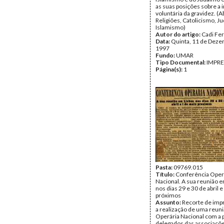
as suas posições sobre a 
voluntária da gravidez. (A
Religiões, Catolicismo, J
Islamismo)
Autor do artigo:
Cadi Fe
Data:
Quinta, 11 de Deze
1997
Fundo:
UMAR
Tipo Documental:
IMPR
Página(s):
1
Pasta:
09769.015
Título:
Conferência Oper
Nacional. A sua reunião 
nos dias 29 e 30 de abril 
próximos
Assunto:
Recorte de imp
a realização de uma reun
Operária Nacional com a 
delegados das associaçõ