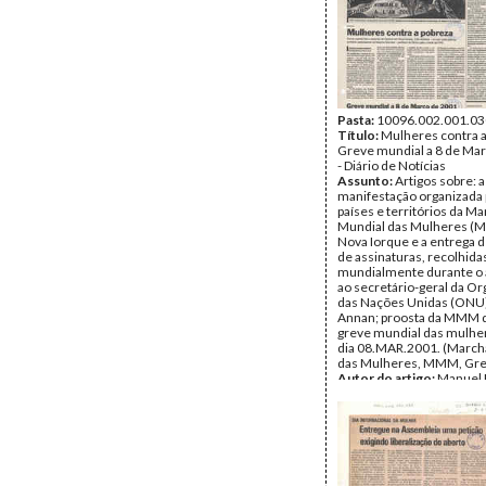
Pasta:
10096.002.001.03
Título:
Mulheres contra a
Greve mundial a 8 de Ma
- Diário de Notícias
Assunto:
Artigos sobre: a
manifestação organizada 
países e territórios da M
Mundial das Mulheres 
Nova Iorque e a entrega 
de assinaturas, recolhida
mundialmente durante o 
ao secretário-geral da O
das Nações Unidas (ONU)
Annan; proosta da MMM 
greve mundial das mulher
dia 08.MAR.2001. (March
das Mulheres, MMM, Gr
Autor do artigo:
Manuel 
Ferreira; Cadi Fernandes
Data:
Quarta, 18 de Outu
Fundo:
UMAR
Tipo Documental:
IMPR
Página(s):
1