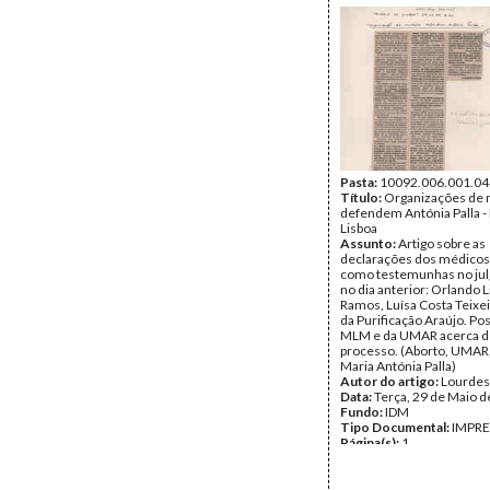
Pasta:
10092.006.001.04
Título:
Organizações de
defendem Antónia Palla - 
Lisboa
Assunto:
Artigo sobre as
declarações dos médicos
como testemunhas no ju
no dia anterior: Orlando 
Ramos, Luísa Costa Teixei
da Purificação Araújo. Po
MLM e da UMAR acerca d
processo. (Aborto, UMAR
Maria Antónia Palla)
Autor do artigo:
Lourdes
Data:
Terça, 29 de Maio 
Fundo:
IDM
Tipo Documental:
IMPR
Página(s):
1