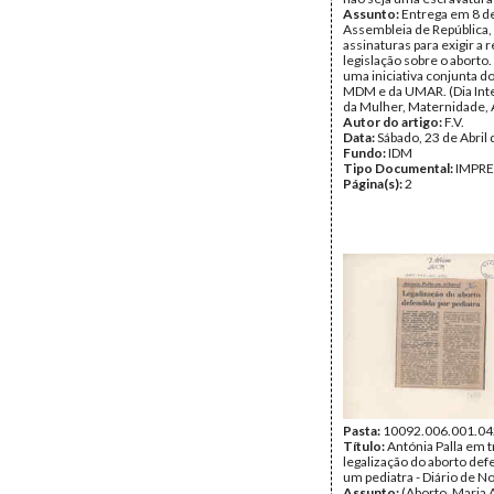
Assunto:
Entrega em 8 d
Assembleia de República,
assinaturas para exigir a 
legislação sobre o aborto. 
uma iniciativa conjunta 
MDM e da UMAR. (Dia Int
da Mulher, Maternidade, 
Autor do artigo:
F.V.
Data:
Sábado, 23 de Abril
Fundo:
IDM
Tipo Documental:
IMPR
Página(s):
2
Pasta:
10092.006.001.04
Título:
Antónia Palla em tr
legalização do aborto def
um pediatra - Diário de No
Assunto:
(Aborto, Maria 