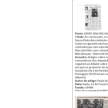
Pasta:
10092.006.002.06
Título:
As convicções e o
Sousa Pinto descontente 
Guterres garante não hav
contradicção com voto de
Marcelo feliz com «chumb
liberalização - Diário de N
Assunto:
Artigos sobre o
comentários dos deputad
seguinte ao debate sobre 
em que os projectos da 
Socialista (JS) e do Parti
Português (PCP) foram re
(Aborto)
Autor do artigo:
Paula Sá
Data:
Sexta, 21 de Fevere
Fundo:
UMAR
Tipo Documental:
IMPR
Página(s):
1