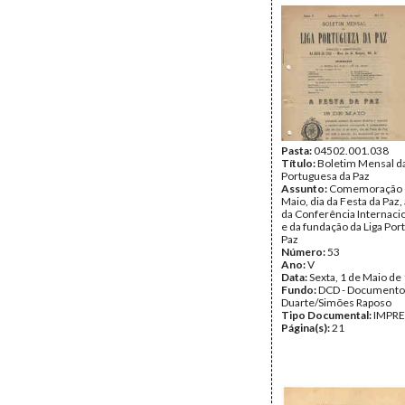
Pasta:
04502.001.038
Título:
Boletim Mensal da
Portuguesa da Paz
Assunto:
Comemoração d
Maio, dia da Festa da Paz,
da Conferência Internacio
e da fundação da Liga Por
Paz
Número:
53
Ano:
V
Data:
Sexta, 1 de Maio de
Fundo:
DCD - Documento
Duarte/Simões Raposo
Tipo Documental:
IMPR
Página(s):
21