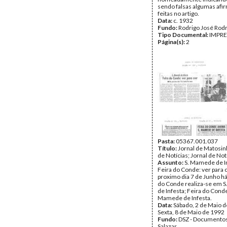
sendo falsas algumas af
feitas no artigo.
Data:
c. 1932
Fundo:
Rodrigo José Rod
Tipo Documental:
IMPR
Página(s):
2
Pasta:
05367.001.037
Título:
Jornal de Matosin
de Notícias; Jornal de Not
Assunto:
S. Mamede de In
Feira do Conde: ver para c
proximo dia 7 de Junho há
do Conde realiza-se em 
de Infesta; Feira do Cond
Mamede de Infesta.
Data:
Sábado, 2 de Maio d
Sexta, 8 de Maio de 1992
Fundo:
DSZ - Documentos
Salazar