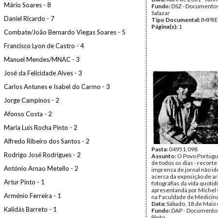
Mário Soares - 8
Fundo:
DSZ - Documentos
Salazar
Daniel Ricardo - 7
Tipo Documental:
IMPR
Página(s):
1
Combate/João Bernardo Viegas Soares - 5
Francisco Lyon de Castro - 4
Manuel Mendes/MNAC - 3
José da Felicidade Alves - 3
Carlos Antunes e Isabel do Carmo - 3
Jorge Campinos - 2
Afonso Costa - 2
Maria Luís Rocha Pinto - 2
Alfredo Ribeiro dos Santos - 2
Pasta:
04951.098
Rodrigo José Rodrigues - 2
Assunto:
O Povo Portugu
de todos os dias - recorte
António Arnao Metello - 2
imprensa de jornal não id
acerca da exposição de ar
Artur Pinto - 1
fotografias da vida quotid
apresentanda por Michel
Arménio Ferreira - 1
na Faculdade de Medicina
Data:
Sábado, 18 de Maio
Kalidás Barreto - 1
Fundo:
DAP - Documentos
Pinto