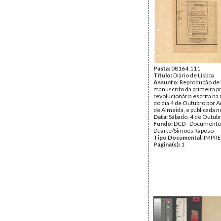
Pasta:
08164.111
Título:
Diário de Lisboa
Assunto:
Reprodução de 
manuscrito da primeira 
revolucionária escrita n
do dia 4 de Outubro por A
de Almeida, e publicada 
Data:
Sábado, 4 de Outub
Fundo:
DCD - Documento
Duarte/Simões Raposo
Tipo Documental:
IMPR
Página(s):
1