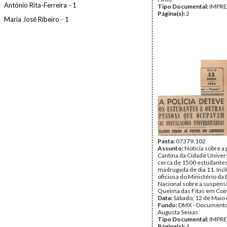
António Rita-Ferreira - 1
Tipo Documental:
IMPR
Página(s):
2
Maria José Ribeiro - 1
Pasta:
07379.102
Assunto:
Notícia sobre a 
Cantina da Cidade Univers
cerca de 1500 estudantes
madrugada de dia 11. Incl
oficiosa do Ministério da
Nacional sobre a suspens
Queima das Fitas em Coi
Data:
Sábado, 12 de Maio
Fundo:
DMX - Documento
Augusta Seixas
Tipo Documental:
IMPR
Página(s):
1