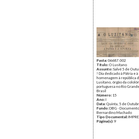
Pasta:
06687.002
Título:
O Lusitano
Assunto:
Salvé 5 de Out
! Dia dedicado à Pátria e à
homenagem à república d
Lusitano, órgão da cololó
portuguesa no Rio Grande
Brasil
Número:
15
Ano:
I
Data:
Quinta, 5 de Outub
Fundo:
DBG - Document
Bernardino Machado
Tipo Documental:
IMPR
Página(s):
9