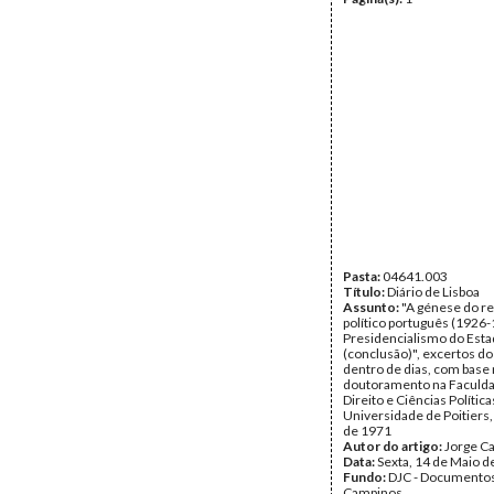
Pasta:
04641.003
Título:
Diário de Lisboa
Assunto:
"A génese do r
político português (1926
Presidencialismo do Est
(conclusão)", excertos do l
dentro de dias, com base 
doutoramento na Faculd
Direito e Ciências Política
Universidade de Poitiers
de 1971
Autor do artigo:
Jorge C
Data:
Sexta, 14 de Maio d
Fundo:
DJC - Documentos
Campinos