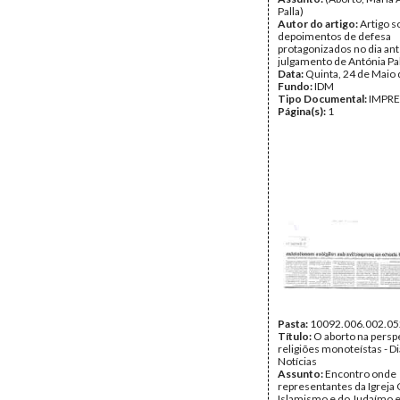
Palla)
Autor do artigo:
Artigo s
depoimentos de defesa
protagonizados no dia ant
julgamento de Antónia Pa
Data:
Quinta, 24 de Maio
Fundo:
IDM
Tipo Documental:
IMPR
Página(s):
1
Pasta:
10092.006.002.05
Título:
O aborto na persp
religiões monoteístas - Di
Notícias
Assunto:
Encontro onde
representantes da Igreja 
Islamismo e do Judaímo 