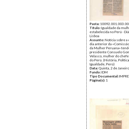
Pasta:
10092.001.003.00
Título:
Igualdade da mul
estabelecida no Perú - Diá
Lisboa
Assunto:
Notícia sobre a 
dia anterior da «Comissã
da Mulher Peruana» ten
presidente Consuelo Gon
Velasco, mulher do chefe
do Perú. (História, Polític
Igualdade, Perú)
Data:
Quinta, 2 de Janeir
Fundo:
IDM
Tipo Documental:
IMPR
Página(s):
1