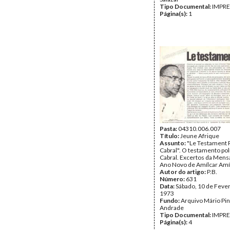
Tipo Documental:
IMPR
Página(s):
1
Pasta:
04310.006.007
Título:
Jeune Afrique
Assunto:
"Le Testament P
Cabral". O testamento pol
Cabral. Excertos da Men
Ano Novo de Amílcar Amíl
Autor do artigo:
P.B.
Número:
631
Data:
Sábado, 10 de Fever
1973
Fundo:
Arquivo Mário Pin
Andrade
Tipo Documental:
IMPR
Página(s):
4