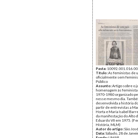
Pasta:
10092.001.016.00
Título:
As feministas de 
oficialmente sem femini
Público
Assunto:
Artigo sobre o j
homenagem às feminista
1970-1980 organizado p
nesse mesmo dia. Tamb
desenvolvida a história 
partir de entrevistas a Ma
Horta e Maria Isabel Barr
da manifestação do Alto 
Eduardo VII em 1975. (F
História, MLM)
Autor do artigo:
São Jos
Data:
Sábado, 28 de Janei
Fundo:
UMAR