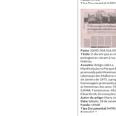
Tipo Documental:
IMPR
Página(s):
1
Pasta:
10092.004.016.00
Título:
O dia em que as 
portuguesas saíram à rua 
Notícias
Assunto:
Artigo sobre a
Manifestação no Parque E
promovida pelo Movimen
Libertação das Mulheres 
de Janeiro de 1975, a pro
homenagem promovida 
às feministas dos anos 70
(UMAR, Feminismos, ML
Eduardo VII, Associações
Autor do artigo:
Maria J
Data:
Sábado, 28 de Janei
Fundo:
UMAR
Tipo Documental:
IMPR
Página(s):
1