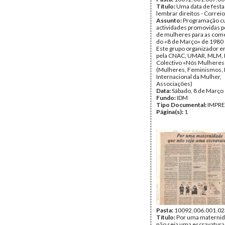
Título:
Uma data de festa
lembrar direitos - Correi
Assunto:
Programação cu
actividades promovidas p
de mulheres para as co
do «8 de Março» de 1980 
Este grupo organizador 
pela CNAC, UMAR, MLM, 
Colectivo «Nós Mulheres
(Mulheres, Feminismos, H
Internacional da Mulher,
Associações)
Data:
Sábado, 8 de Março
Fundo:
IDM
Tipo Documental:
IMPR
Página(s):
1
Pasta:
10092.006.001.02
Título:
Por uma materni
não seja uma escravatura 