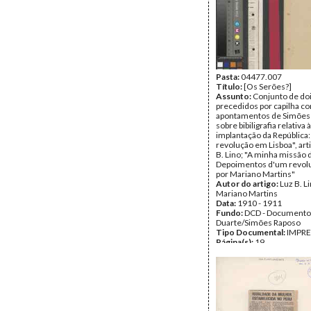
Pasta:
04477.007
Título:
[Os Serões?]
Assunto:
Conjunto de doi
precedidos por capilha c
apontamentos de Simões
sobre bibiligrafia relativa à
implantação da República:
revolução em Lisboa", art
B. Lino; "A minha missão d
Depoimentos d'um revolu
por Mariano Martins"
Autor do artigo:
Luz B. Li
Mariano Martins
Data:
1910 - 1911
Fundo:
DCD - Documento
Duarte/Simões Raposo
Tipo Documental:
IMPR
Página(s):
19