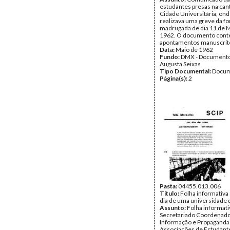
estudantes presas na can
Cidade Universitária, ond
realizava uma greve da f
madrugada de dia 11 de 
1962. O documento con
apontamentos manuscrito
Data:
Maio de 1962
Fundo:
DMX - Documento
Augusta Seixas
Tipo Documental:
Docum
Página(s):
2
Pasta:
04455.013.006
Título:
Folha informativa 
dia de uma universidade d
Assunto:
Folha informati
Secretariado Coordenado
Informação e Propaganda
Associações de Estudant