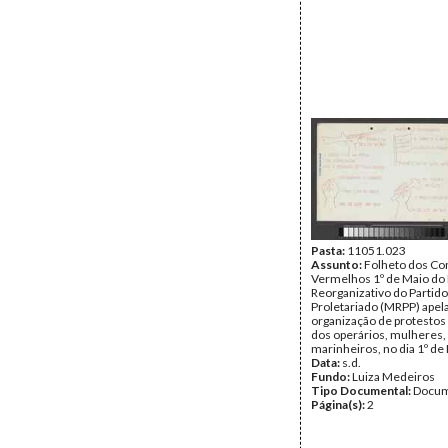
Pasta:
11051.023
Assunto:
Folheto dos Co
Vermelhos 1º de Maio d
Reorganizativo do Partido
Proletariado (MRPP) apel
organização de protestos 
dos operários, mulheres,
marinheiros, no dia 1º de
Data:
s.d.
Fundo:
Luiza Medeiros
Tipo Documental:
Docum
Página(s):
2