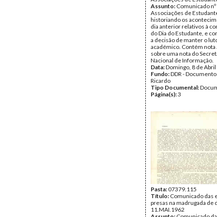
Assunto:
Comunicado nº 
Associações de Estudant
historiando os aconteci
dia anterior relativos à
do Dia do Estudante, e c
a decisão de manter o lut
académico. Contém nota
sobre uma nota do Secret
Nacional de Informação.
Data:
Domingo, 8 de Abril
Fundo:
DDR - Documentos
Ricardo
Tipo Documental:
Docum
Página(s):
3
Pasta:
07379.115
Título:
Comunicado das 
presas na madrugada de d
11.MAI.1962
Assunto:
Comunicado da