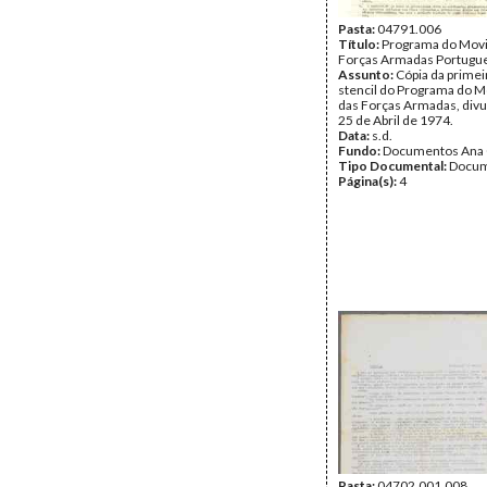
Pasta:
04791.006
Título:
Programa do Mov
Forças Armadas Portugu
Assunto:
Cópia da primei
stencil do Programa do 
das Forças Armadas, divu
25 de Abril de 1974.
Data:
s.d.
Fundo:
Documentos Ana 
Tipo Documental:
Docum
Página(s):
4
Pasta:
04702.001.008