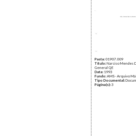
Pasta:
01907.009
Título:
Narciso Mendes D
General QE
Data:
1993
Fundo:
AMS - Arquivo Má
Tipo Documental:
Docum
Página(s):
3