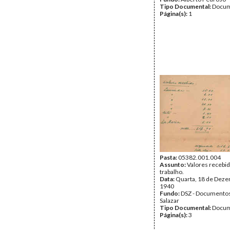
Tipo Documental:
Docum
Página(s):
1
Pasta:
05382.001.004
Assunto:
Valores recebid
trabalho.
Data:
Quarta, 18 de Dez
1940
Fundo:
DSZ - Documentos
Salazar
Tipo Documental:
Docum
Página(s):
3