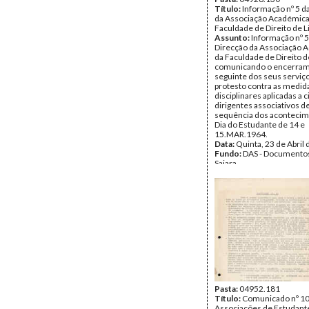
Título:
Informação nº 5 d
da Associação Académica
Faculdade de Direito de L
Assunto:
Informação nº 5
Direcção da Associação 
da Faculdade de Direito d
comunicando o encerram
seguinte dos seus serviç
protesto contra as medid
disciplinares aplicadas a 
dirigentes associativos de
sequência dos acontecim
Dia do Estudante de 14 e
15.MAR.1964.
Data:
Quinta, 23 de Abril
Fundo:
DAS - Documento
Sajara
Tipo Documental:
Docum
Página(s):
3
Pasta:
04952.181
Título:
Comunicado nº 10
Associações de Estudant