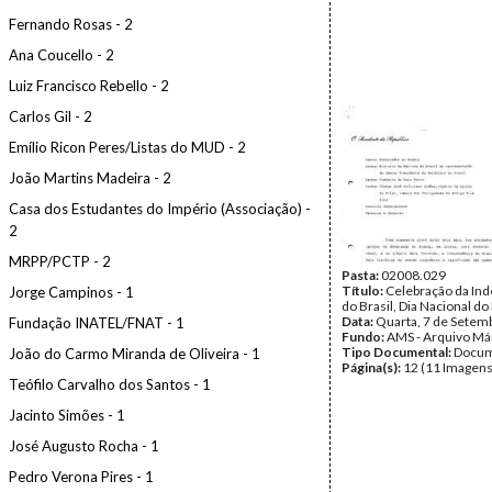
Fernando Rosas - 2
Ana Coucello - 2
Luiz Francisco Rebello - 2
Carlos Gil - 2
Emílio Ricon Peres/Listas do MUD - 2
João Martins Madeira - 2
Casa dos Estudantes do Império (Associação) -
2
MRPP/PCTP - 2
Pasta:
02008.029
Título:
Celebração da In
Jorge Campinos - 1
do Brasil, Dia Nacional do 
Data:
Quarta, 7 de Setem
Fundação INATEL/FNAT - 1
Fundo:
AMS - Arquivo Má
Tipo Documental:
Docum
João do Carmo Miranda de Oliveira - 1
Página(s):
12 (11 Imagens
Teófilo Carvalho dos Santos - 1
Jacinto Simões - 1
José Augusto Rocha - 1
Pedro Verona Pires - 1