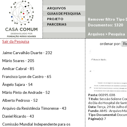
ARQUIVOS
GUIAS DE PESQUISA
PROJETO
Remover filtro Tipo
PARCERIAS
Documentos: 1320
Arquivos
> Pesquisa
Sair da Pesquisa
ordenar por:
Jaime Carvalhão Duarte - 232
Mário Soares - 205
Amílcar Cabral - 85
Francisco Lyon de Castro - 65
Ângelo Sajara - 54
Mário Pinto de Andrade - 52
Pasta:
00395.038
Título:
Sessão Solene C
Alberto Pedroso - 52
do Dia do Hospital de San
Data:
Terça, 29 de Julho 
Arquivo da Resistência Timorense - 43
Fundo:
AMS - Arquivo Má
Tipo Documental:
Docum
Daniel Ricardo - 43
Página(s):
7
Comissão Mundial Independente para os