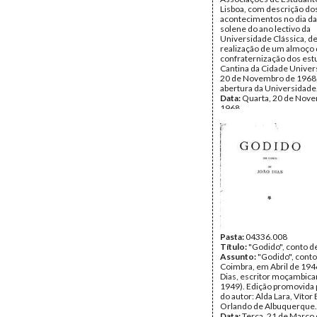
Lisboa, com descrição do
acontecimentos no dia da
solene do ano lectivo da
Universidade Clássica, d
realização de um almoço
confraternização dos est
Cantina da Cidade Univer
20 de Novembro de 1968,
abertura da Universidade
Data:
Quarta, 20 de Nov
1968
Fundo:
DML - Documento
Luís Rocha Pinto
Tipo Documental:
Docum
Página(s):
4
Pasta:
04336.008
Título:
"Godido", conto d
Assunto:
"Godido", conto
Coimbra, em Abril de 194
Dias, escritor moçambica
1949). Edição promovida 
do autor: Alda Lara, Vítor 
Orlando de Albuquerque.
Data:
Terça, 21 de Março