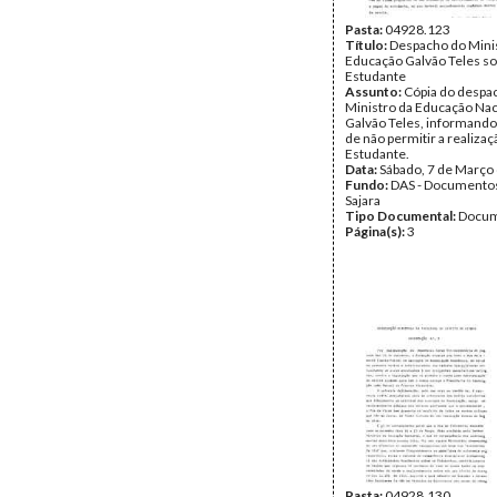
Pasta:
04928.123
Título:
Despacho do Mini
Educação Galvão Teles so
Estudante
Assunto:
Cópia do despa
Ministro da Educação Nac
Galvão Teles, informando
de não permitir a realizaç
Estudante.
Data:
Sábado, 7 de Março
Fundo:
DAS - Documento
Sajara
Tipo Documental:
Docum
Página(s):
3
Pasta:
04928.130