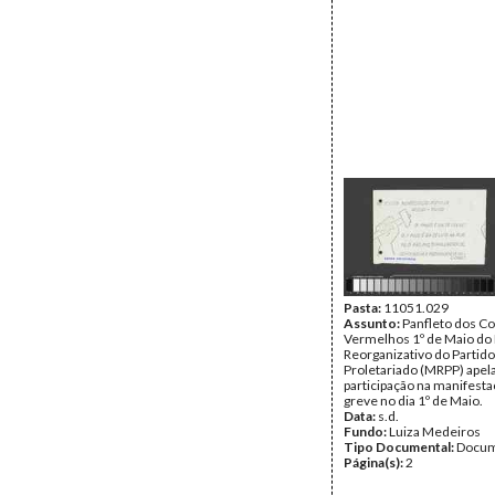
Pasta:
11051.029
Assunto:
Panfleto dos C
Vermelhos 1º de Maio d
Reorganizativo do Partido
Proletariado (MRPP) apel
participação na manifesta
greve no dia 1º de Maio.
Data:
s.d.
Fundo:
Luiza Medeiros
Tipo Documental:
Docum
Página(s):
2