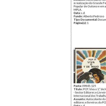
à realização do Grande Fe
Popular de Outono e em a
MPLA.
Data:
s.d.
Fundo:
Alberto Pedroso
Tipo Documental:
Docum
Página(s):
1
Pasta:
09845.125
Título:
PCP. Viva o 1.º de
- Sector Editores e Livreir
Internacional dos Trabal
Assunto:
Autocolante do
editores e livreiros do PC
Data:
s.d.