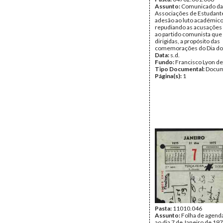
Assunto:
Comunicado da
Associações de Estudante
adesão ao luto académico
repudiando as acusações 
ao partido comunista que
dirigidas, a propósito das
comemorações do Dia do
Data:
s.d.
Fundo:
Francisco Lyon de
Tipo Documental:
Docum
Página(s):
1
Pasta:
11010.046
Assunto:
Folha de agend
ao dia 7 de Janeiro de 19