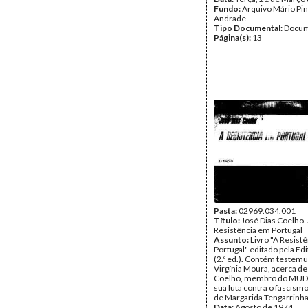
Fundo:
Arquivo Mário Pin
Andrade
Tipo Documental:
Docum
Página(s):
13
Pasta:
02969.034.001
Título:
José Dias Coelho.
Resistência em Portugal
Assunto:
Livro "A Resist
Portugal" editado pela Edi
(2.ª ed.). Contém testem
Virgínia Moura, acerca de
Coelho, membro do MUD J
sua luta contra o fascismo
de Margarida Tengarrinha
Data:
Agosto de 1974