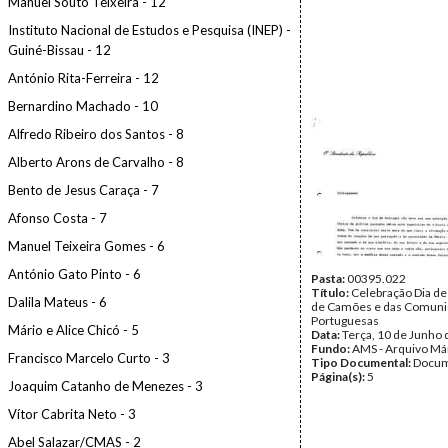
Manuel Souto Teixeira - 12
Instituto Nacional de Estudos e Pesquisa (INEP) -
Guiné-Bissau - 12
António Rita-Ferreira - 12
Bernardino Machado - 10
Alfredo Ribeiro dos Santos - 8
Alberto Arons de Carvalho - 8
Bento de Jesus Caraça - 7
Afonso Costa - 7
Manuel Teixeira Gomes - 6
António Gato Pinto - 6
Pasta:
00395.022
Título:
Celebração Dia de
Dalila Mateus - 6
de Camões e das Comun
Portuguesas
Mário e Alice Chicó - 5
Data:
Terça, 10 de Junho
Fundo:
AMS - Arquivo Má
Francisco Marcelo Curto - 3
Tipo Documental:
Docum
Página(s):
5
Joaquim Catanho de Menezes - 3
Vítor Cabrita Neto - 3
Abel Salazar/CMAS - 2