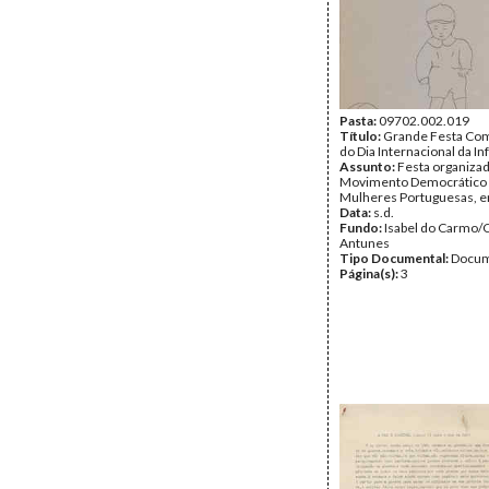
Pasta:
09702.002.019
Título:
Grande Festa Co
do Dia Internacional da In
Assunto:
Festa organizad
Movimento Democrático
Mulheres Portuguesas, e
Data:
s.d.
Fundo:
Isabel do Carmo/
Antunes
Tipo Documental:
Docum
Página(s):
3