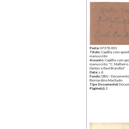
Pasta:
07378.001
Título:
Capilha com apon
manuscrito
Assunto:
Capilha com a
manuscrito: "C. Malheiro D
Dantas e Raul Brandão"
Data:
s.d.
Fundo:
DBG - Document
Bernardino Machado
Tipo Documental:
Docum
Página(s):
2