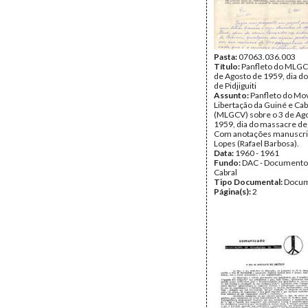
Pasta:
07063.036.003
Título:
Panfleto do MLGC
de Agosto de 1959, dia d
de Pidjiguiti
Assunto:
Panfleto do Mo
Libertação da Guiné e Ca
(MLGCV) sobre o 3 de Ag
1959, dia do massacre de P
Com anotações manuscrit
Lopes (Rafael Barbosa).
Data:
1960 - 1961
Fundo:
DAC - Documento
Cabral
Tipo Documental:
Docum
Página(s):
2