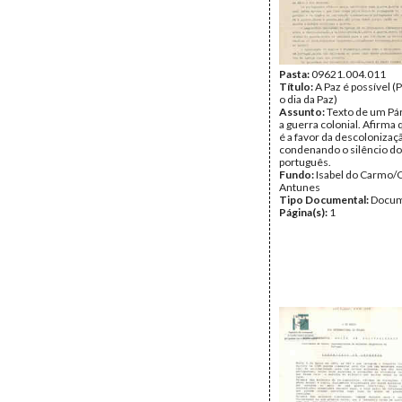
Pasta:
09621.004.011
Título:
A Paz é possível (P
o dia da Paz)
Assunto:
Texto de um Pá
a guerra colonial. Afirma 
é a favor da descolonizaç
condenando o silêncio d
português.
Fundo:
Isabel do Carmo/
Antunes
Tipo Documental:
Docum
Página(s):
1