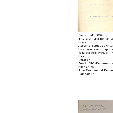
Pasta:
05455.004
Título:
O Portal Românic
Bravães
Assunto:
Estudo de Antó
Dias Farinha sobre o port
da Igreja de Bravães em 
Barca.
Data:
s.d.
Fundo:
DTC - Documentos
Alice Chicó
Tipo Documental:
Docum
Página(s):
6