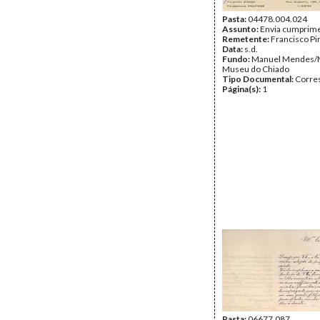
Pasta:
04478.004.024
Assunto:
Envia cumprime
Remetente:
Francisco Pi
Data:
s.d.
Fundo:
Manuel Mendes/
Museu do Chiado
Tipo Documental:
Corre
Página(s):
1
Pasta:
06677.087