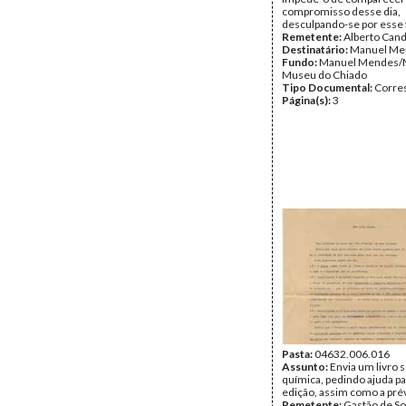
compromisso desse dia,
desculpando-se por esse 
Remetente:
Alberto Cand
Destinatário:
Manuel Me
Fundo:
Manuel Mendes/
Museu do Chiado
Tipo Documental:
Corre
Página(s):
3
Pasta:
04632.006.016
Assunto:
Envia um livro 
química, pedindo ajuda pa
edição, assim como a prév
Remetente:
Gastão de So