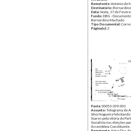
Remetente:
António de M
Destinatário:
Bernardin
Data:
Sexta, 17 de Fevere
Fundo:
DBG - Document
Bernardino Machado
Tipo Documental:
Corre
Página(s):
2
Pasta:
00053.039.001
Assunto:
Telegrama de Ar
Silva Nogueira felicitand
Soares pela vitória do Par
Socialista nas eleições par
Assembleia Constituinte.
Remetente:
Artur Dias da