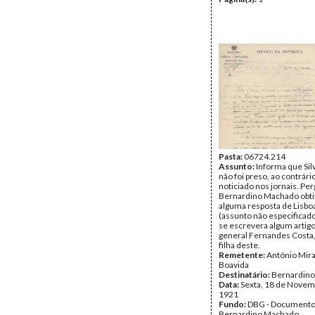
Pasta:
06724.214
Assunto:
Informa que Si
não foi preso, ao contrári
noticiado nos jornais. Pe
Bernardino Machado obti
alguma resposta de Lisbo
(assunto não especificado
se escrevera algum artigo
general Fernandes Costa,
filha deste.
Remetente:
António Mir
Boavida
Destinatário:
Bernardin
Data:
Sexta, 18 de Novem
1921
Fundo:
DBG - Document
Bernardino Machado