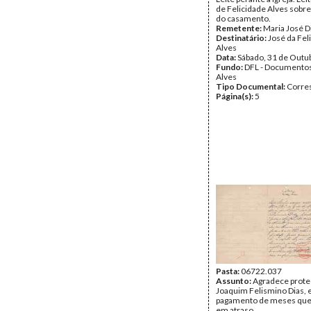
de Felicidade Alves sobre
do casamento.
Remetente:
Maria José D
Destinatário:
José da Fel
Alves
Data:
Sábado, 31 de Outu
Fundo:
DFL - Documentos
Alves
Tipo Documental:
Corre
Página(s):
5
Pasta:
06722.037
Assunto:
Agradece prote
Joaquim Felismino Dias, 
pagamento de meses que
em atraso.