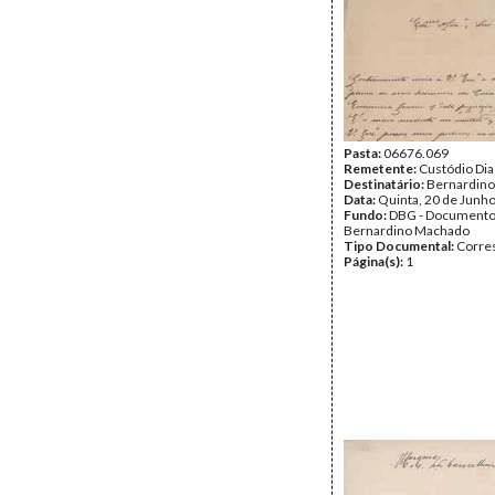
Pasta:
06676.069
Remetente:
Custódio Dia
Destinatário:
Bernardin
Data:
Quinta, 20 de Junh
Fundo:
DBG - Document
Bernardino Machado
Tipo Documental:
Corre
Página(s):
1