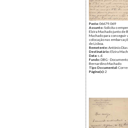
Pasta:
06679.069
Assunto:
Solicita o empe
Elzira Machado junto de 
Machado para conseguir
colocação nas embarcaçõ
de Lisboa.
Remetente:
António Dias
Destinatário:
Elzira Mac
Data:
s.d.
Fundo:
DBG - Document
Bernardino Machado
Tipo Documental:
Corre
Página(s):
2