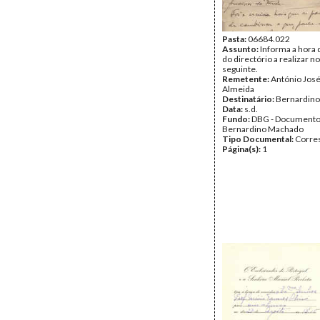
Pasta:
06684.022
Assunto:
Informa a hora 
do directório a realizar no
seguinte.
Remetente:
António José
Almeida
Destinatário:
Bernardin
Data:
s.d.
Fundo:
DBG - Document
Bernardino Machado
Tipo Documental:
Corre
Página(s):
1