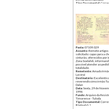
Tipo Documental:
Corre
Página(s):
2
Pasta:
07109.029
Assunto:
Remete artigos
solicitado: capas para a ch
cinturão, oferecidos por 
Zona Soelahili, informand
possivel atender ao pedid
totalidade.
Remetente:
Amado Irmão
Lacorai
Destinatário:
Excelentís
reverendíssimo irmão Tu
Dalan
Data:
Sexta, 29 de Novem
1996
Fundo:
Arquivo da Resist
Timorense - Tuloda
Tipo Documental:
Corre
Página(s):
1