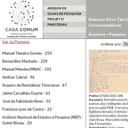
ARQUIVOS
GUIAS DE PESQUISA
PROJETO
Remover filtro Tipo
PARCERIAS
Correspondência:
1070
Arquivos
> Pesquisa
Sair da Pesquisa
ordenar por:
Manuel Teixeira Gomes - 250
Bernardino Machado - 239
Manuel Mendes/MNAC - 101
Amílcar Cabral - 96
Arquivo da Resistência Timorense - 67
Jaime Carvalhão Duarte - 61
Pasta:
07063.036.108
Assunto:
Remete uma lis
José da Felicidade Alves - 52
nomes dos militantes do
presos pela PIDE: Fernan
Francisco Lyon de Castro - 22
Epifânio Amado, Estêvão 
Quintino Nosolini, Domin
Instituto Nacional de Estudos e Pesquisa (INEP) -
João Rosa, Marcelino Del
Guiné-Bissau - 20
Vaz Fernandes.
Remetente:
Zain Lopes