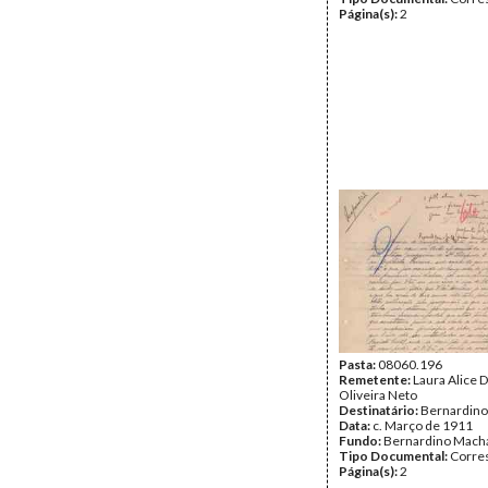
Página(s):
2
Pasta:
08060.196
Remetente:
Laura Alice D
Oliveira Neto
Destinatário:
Bernardin
Data:
c. Março de 1911
Fundo:
Bernardino Mach
Tipo Documental:
Corre
Página(s):
2