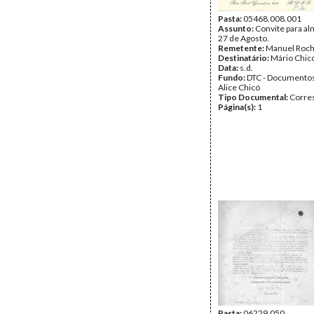
Pasta:
05468.008.001
Assunto:
Convite para al
27 de Agosto.
Remetente:
Manuel Roch
Destinatário:
Mário Chic
Data:
s.d.
Fundo:
DTC - Documentos
Alice Chicó
Tipo Documental:
Corre
Página(s):
1
Pasta:
06229.050