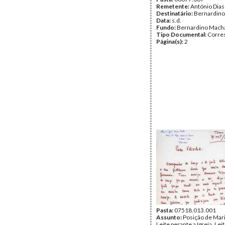
Remetente:
António Dias
Destinatário:
Bernardin
Data:
s.d.
Fundo:
Bernardino Mach
Tipo Documental:
Corre
Página(s):
2
Pasta:
07518.013.001
Assunto:
Posição de Mari
Leite perante a Igreja. Lei