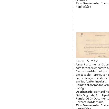
Tipo Documental:
Corre
Página(s):
4
Pasta:
07202.191
Assunto:
Lamenta não te
comparecer a encontro 
Bernardino Machado, par
em passeio. Refere Juan B
com indicação da fábrica 
em Tuy "La Peninsular".
Remetente:
Amado Garra
de Vigo
Destinatário:
Bernardin
Data:
Segunda, 1 de Agos
Fundo:
DBG - Document
Bernardino Machado
Tipo Documental:
Corre
Página(s):
1