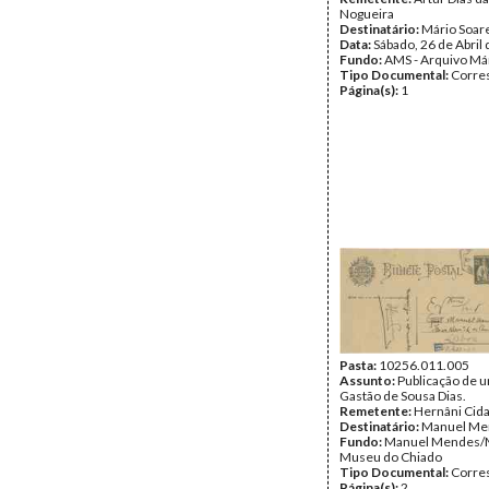
Nogueira
Destinatário:
Mário Soar
Data:
Sábado, 26 de Abril
Fundo:
AMS - Arquivo Má
Tipo Documental:
Corre
Página(s):
1
Pasta:
10256.011.005
Assunto:
Publicação de u
Gastão de Sousa Dias.
Remetente:
Hernâni Cid
Destinatário:
Manuel Me
Fundo:
Manuel Mendes/
Museu do Chiado
Tipo Documental:
Corre
Página(s):
2