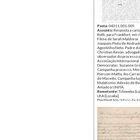
Pasta:
04311.001.005
Assunto:
Resposta a cart
Ruth, para Frankfurt, em 
Filme de Sarah Maldoror.
Joaquim Pinto de Andrad
Agostinho Neto. Padre d
Christian Revon, advogad
observador do processo d
Associação Internacional 
Democratas. Suzanne Gré
Campanha processo. Mme
Pierson-Mathy. Iko Carrei
de Macedo. Campanha tu
Mulatismo. Adesão de Bel
Amado à UNITA.
Remetente:
Tchiweka (Lú
LKA [Lusaka]
Destinatário:
Mário de A
Data:
segunda, 28 de set
1970
Fundo:
Arquivo Mário Pin
Andrade
Tipo Documental:
Corre
Página(s):
2