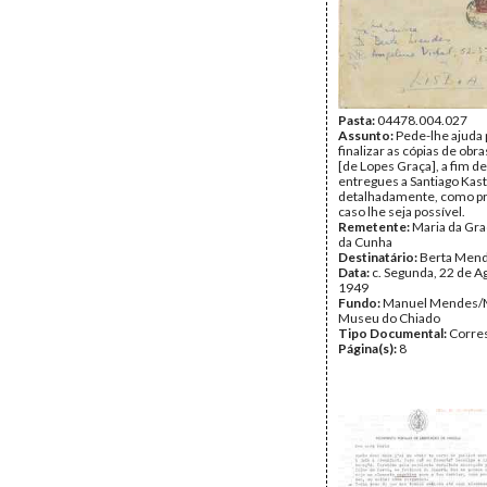
Pasta:
04478.004.027
Assunto:
Pede-lhe ajuda 
finalizar as cópias de obr
[de Lopes Graça], a fim d
entregues a Santiago Kastn
detalhadamente, como p
caso lhe seja possível.
Remetente:
Maria da Gr
da Cunha
Destinatário:
Berta Men
Data:
c. Segunda, 22 de A
1949
Fundo:
Manuel Mendes/
Museu do Chiado
Tipo Documental:
Corre
Página(s):
8