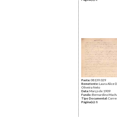
Pasta:
08139.029
Remetente:
Laura Alice D
Oliveira Neto
Data:
Março de 1909
Fundo:
Bernardino Mach
Tipo Documental:
Corre
Página(s):
8