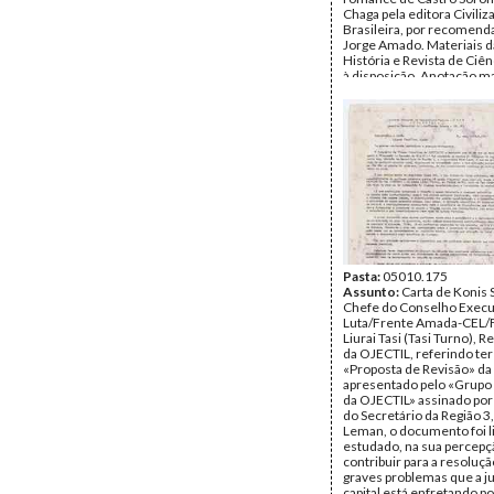
Chaga pela editora Civiliz
Brasileira, por recomend
Jorge Amado. Materiais d
História e Revista de Ciên
à disposição. Anotação m
Mário de Andrade: bibliogr
Princesa Negra.
Remetente:
Fernando M
Destinatário:
Mário de A
Data:
Terça, 27 de Julho 
Fundo:
Arquivo Mário Pin
Andrade
Tipo Documental:
Corre
Página(s):
6
Pasta:
05010.175
Assunto:
Carta de Konis 
Chefe do Conselho Execu
Luta/Frente Amada-CEL/F
Liurai Tasi (Tasi Turno), 
da OJECTIL, referindo ter
«Proposta de Revisão» da
apresentado pelo «Grupo 
da OJECTIL» assinado por 
do Secretário da Região 3,
Leman, o documento foi l
estudado, na sua percepç
contribuir para a resoluç
graves problemas que a 
capital está enfretando p