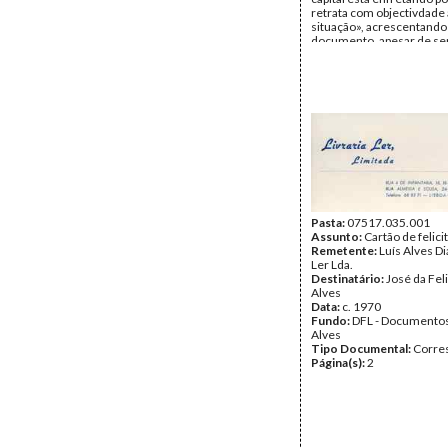
retrata com objectivdade 
situação», acrescentando
documento, apesar de ser
signatário, é da autoria 
«que está praticamente d
luta há mais de 4 anos»
Remetente:
Konis Santa
Destinatário:
Liurai Tasi 
Data:
Quinta, 10 de Outu
Fundo:
Arquivo da Resist
Timorense - Konis Santa
Tipo Documental:
Corre
Página(s):
1
Pasta:
07517.035.001
Assunto:
Cartão de felici
Remetente:
Luís Alves Di
Ler Lda.
Destinatário:
José da Fel
Alves
Data:
c. 1970
Fundo:
DFL - Documentos
Alves
Tipo Documental:
Corre
Página(s):
2