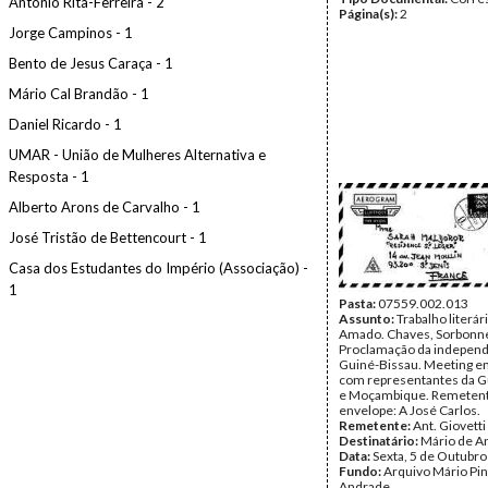
António Rita-Ferreira - 2
Página(s):
2
Jorge Campinos - 1
Bento de Jesus Caraça - 1
Mário Cal Brandão - 1
Daniel Ricardo - 1
UMAR - União de Mulheres Alternativa e
Resposta - 1
Alberto Arons de Carvalho - 1
José Tristão de Bettencourt - 1
Casa dos Estudantes do Império (Associação) -
1
Pasta:
07559.002.013
Assunto:
Trabalho literári
Amado. Chaves, Sorbonn
Proclamação da independ
Guiné-Bissau. Meeting e
com representantes da G
e Moçambique. Remeten
envelope: A José Carlos.
Remetente:
Ant. Giovetti
Destinatário:
Mário de A
Data:
Sexta, 5 de Outubr
Fundo:
Arquivo Mário Pin
Andrade