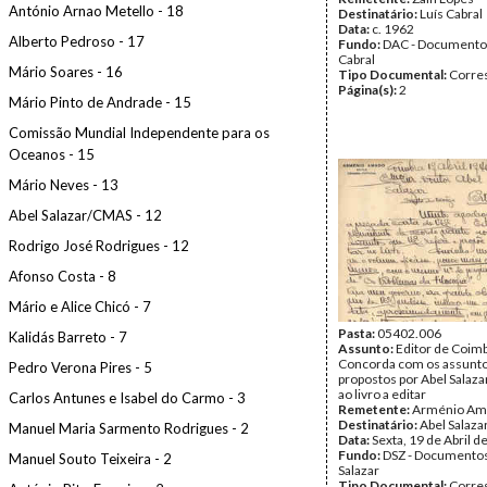
António Arnao Metello - 18
Destinatário:
Luís Cabral
Data:
c. 1962
Alberto Pedroso - 17
Fundo:
DAC - Documento
Cabral
Mário Soares - 16
Tipo Documental:
Corre
Página(s):
2
Mário Pinto de Andrade - 15
Comissão Mundial Independente para os
Oceanos - 15
Mário Neves - 13
Abel Salazar/CMAS - 12
Rodrigo José Rodrigues - 12
Afonso Costa - 8
Mário e Alice Chicó - 7
Pasta:
05402.006
Kalidás Barreto - 7
Assunto:
Editor de Coimb
Concorda com os assunt
Pedro Verona Pires - 5
propostos por Abel Salazar
ao livro a editar
Carlos Antunes e Isabel do Carmo - 3
Remetente:
Arménio Am
Destinatário:
Abel Salaza
Manuel Maria Sarmento Rodrigues - 2
Data:
Sexta, 19 de Abril d
Fundo:
DSZ - Documentos
Manuel Souto Teixeira - 2
Salazar
Tipo Documental:
Corre