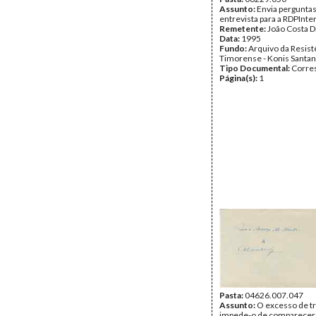
Assunto:
Envia pergunta
entrevista para a RDPInte
Remetente:
João Costa D
Data:
1995
Fundo:
Arquivo da Resist
Timorense - Konis Santa
Tipo Documental:
Corre
Página(s):
1
Pasta:
04626.007.047
Assunto:
O excesso de t
impede-o de comparecer