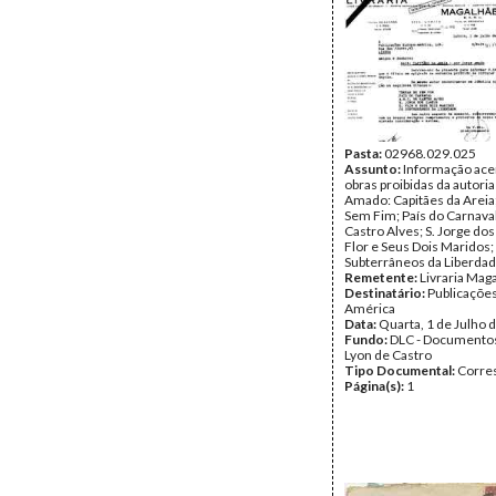
Pasta:
02968.029.025
Assunto:
Informação ace
obras proibidas da autoria
Amado: Capitães da Areia
Sem Fim; País do Carnaval
Castro Alves; S. Jorge dos 
Flor e Seus Dois Maridos;
Subterrâneos da Liberdad
Remetente:
Livraria Mag
Destinatário:
Publicaçõe
América
Data:
Quarta, 1 de Julho 
Fundo:
DLC - Documentos
Lyon de Castro
Tipo Documental:
Corre
Página(s):
1