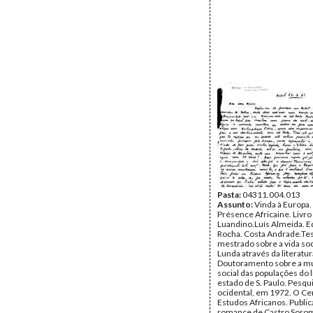
Pasta:
04311.004.013
Assunto:
Vinda à Europa. 
Présence Africaine. Livro
Luandino.Luís Almeida.
Rocha. Costa Andrade.Te
mestrado sobre a vida soc
Lunda através da literatur
Doutoramento sobre a m
social das populações do l
estado de S. Paulo. Pesqui
ocidental, em 1972. O Ce
Estudos Africanos. Publi
romance de Castro Soro