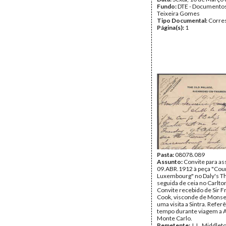
Fundo:
DTE - Documento
Teixeira Gomes
Tipo Documental:
Corre
Página(s):
1
Pasta:
08078.089
Assunto:
Convite para ass
09.ABR.1912 à peça "Coun
Luxembourg" no Daly's Th
seguida de ceia no Carlto
Convite recebido de Sir F
Cook, visconde de Monser
uma visita a Sintra. Refer
tempo durante viagem a A
Monte Carlo.
Remetente:
J. L. Middlet