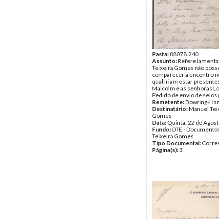
Pasta:
08078.240
Assunto:
Refere lamenta
Teixeira Gomes não poss
comparecer a encontro no
qual iriam estar presente
Malcolm e as senhoras L
Pedido de envio de selos 
Remetente:
Bowring-Ha
Destinatário:
Manuel Tei
Gomes
Data:
Quinta, 22 de Agos
Fundo:
DTE - Documento
Teixeira Gomes
Tipo Documental:
Corre
Página(s):
3