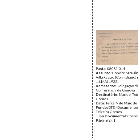
Pasta:
08085.014
Assunto:
Convite para a
Villa Raggio (Cornigliano) 
11.MAI.1922.
Remetente:
Delegação de 
Conferência de Génova
Destinatário:
Manuel Tei
Gomes
Data:
Terça, 9 de Maio de
Fundo:
DTE - Documento
Teixeira Gomes
Tipo Documental:
Corre
Página(s):
1