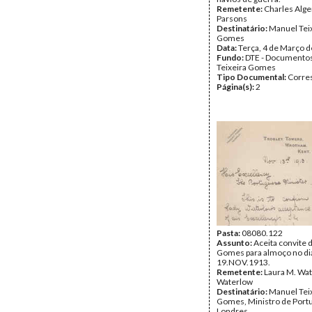
Remetente:
Charles Alg
Parsons
Destinatário:
Manuel Tei
Gomes
Data:
Terça, 4 de Março 
Fundo:
DTE - Documento
Teixeira Gomes
Tipo Documental:
Corre
Página(s):
2
Pasta:
08080.122
Assunto:
Aceita convite 
Gomes para almoço no di
19.NOV.1913.
Remetente:
Laura M. Wat
Waterlow
Destinatário:
Manuel Tei
Gomes, Ministro de Port
Londres