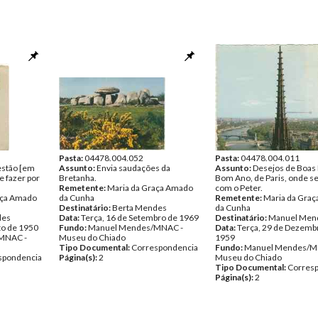
Pasta:
04478.004.052
Pasta:
04478.004.011
estão [em
Assunto:
Envia saudações da
Assunto:
Desejos de Boas 
e fazer por
Bretanha.
Bom Ano, de Paris, onde s
Remetente:
Maria da Graça Amado
com o Peter.
aça Amado
da Cunha
Remetente:
Maria da Gra
Destinatário:
Berta Mendes
da Cunha
des
Data:
Terça, 16 de Setembro de 1969
Destinatário:
Manuel Men
to de 1950
Fundo:
Manuel Mendes/MNAC -
Data:
Terça, 29 de Dezemb
MNAC -
Museu do Chiado
1959
Tipo Documental:
Correspondencia
Fundo:
Manuel Mendes/M
spondencia
Página(s):
2
Museu do Chiado
Tipo Documental:
Corres
Página(s):
2