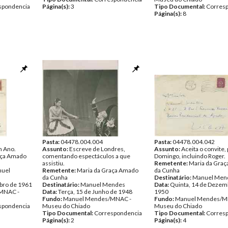
spondencia
Página(s):
3
Tipo Documental:
Corres
Página(s):
8
Pasta:
04478.004.004
Pasta:
04478.004.042
m Ano.
Assunto:
Escreve de Londres,
Assunto:
Aceita o convite,
aça Amado
comentando espectáculos a que
Domingo, incluindo Roger.
assistiu.
Remetente:
Maria da Gra
nuel
Remetente:
Maria da Graça Amado
da Cunha
da Cunha
Destinatário:
Manuel Men
bro de 1961
Destinatário:
Manuel Mendes
Data:
Quinta, 14 de Dezem
MNAC -
Data:
Terça, 15 de Junho de 1948
1950
Fundo:
Manuel Mendes/MNAC -
Fundo:
Manuel Mendes/M
spondencia
Museu do Chiado
Museu do Chiado
Tipo Documental:
Correspondencia
Tipo Documental:
Corres
Página(s):
2
Página(s):
4