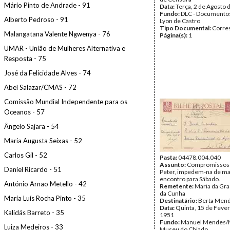
Mário Pinto de Andrade - 91
Data:
Terça, 2 de Agosto 
Fundo:
DLC - Documentos
Alberto Pedroso - 91
Lyon de Castro
Tipo Documental:
Corre
Malangatana Valente Ngwenya - 76
Página(s):
1
UMAR - União de Mulheres Alternativa e
Resposta - 75
José da Felicidade Alves - 74
Abel Salazar/CMAS - 72
Comissão Mundial Independente para os
Oceanos - 57
Ângelo Sajara - 54
Maria Augusta Seixas - 52
Carlos Gil - 52
Pasta:
04478.004.040
Assunto:
Compromissos c
Daniel Ricardo - 51
Peter, impedem-na de ma
encontro para Sábado.
António Arnao Metello - 42
Remetente:
Maria da Gr
da Cunha
Maria Luís Rocha Pinto - 35
Destinatário:
Berta Men
Data:
Quinta, 15 de Fever
Kalidás Barreto - 35
1951
Fundo:
Manuel Mendes/
Luiza Medeiros - 33
Museu do Chiado