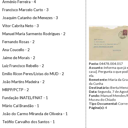
Arménio Ferreira - 4
Francisco Marcelo Curto - 3
Joaquim Catanho de Menezes - 3
Vítor Cabrita Neto - 3
Manuel Maria Sarmento Rodrigues - 2
Fernando Rosas - 2
Ana Coucello - 2
Jaime de Morais - 2
Pasta:
04478.004.017
Luiz Francisco Rebello - 2
Assunto:
Informa que já 
casa]. Pergunta o que pod
Emílio Ricon Peres/Listas do MUD - 2
ela.
Remetente:
Maria da Gr
João Martins Madeira - 2
da Cunha
Destinatário:
Berta Men
MRPP/PCTP - 2
Data:
Segunda, 7 de Agos
Fundo:
Manuel Mendes/
Fundação INATEL/FNAT - 1
Museu do Chiado
Tipo Documental:
Corre
Mário Cal Brandão - 1
Página(s):
4
João do Carmo Miranda de Oliveira - 1
Teófilo Carvalho dos Santos - 1