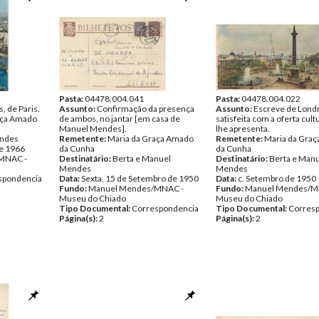
Pasta:
04478.004.041
Pasta:
04478.004.022
, de Paris.
Assunto:
Confirmação da presença
Assunto:
Escreve de Lond
aça Amado
de ambos, no jantar [em casa de
satisfeita com a oferta cult
Manuel Mendes].
lhe apresenta.
ndes
Remetente:
Maria da Graça Amado
Remetente:
Maria da Gra
de 1966
da Cunha
da Cunha
MNAC -
Destinatário:
Berta e Manuel
Destinatário:
Berta e Man
Mendes
Mendes
spondencia
Data:
Sexta, 15 de Setembro de 1950
Data:
c. Setembro de 1950
Fundo:
Manuel Mendes/MNAC -
Fundo:
Manuel Mendes/M
Museu do Chiado
Museu do Chiado
Tipo Documental:
Correspondencia
Tipo Documental:
Corres
Página(s):
2
Página(s):
2