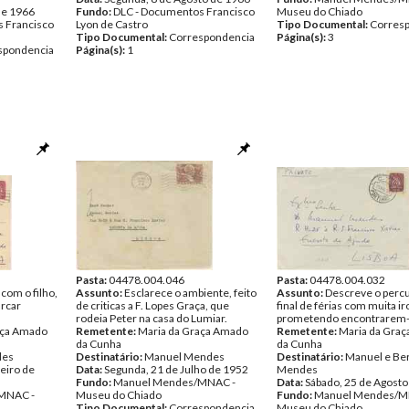
de 1966
Fundo:
DLC - Documentos Francisco
Museu do Chiado
 Francisco
Lyon de Castro
Tipo Documental:
Corres
Tipo Documental:
Correspondencia
Página(s):
3
spondencia
Página(s):
1
Pasta:
04478.004.046
Pasta:
04478.004.032
om o filho,
Assunto:
Esclarece o ambiente, feito
Assunto:
Descreve o percu
rcar
de criticas a F. Lopes Graça, que
final de férias com muita ir
rodeia Peter na casa do Lumiar.
prometendo encontrarem-
aça Amado
Remetente:
Maria da Graça Amado
Remetente:
Maria da Gra
da Cunha
da Cunha
des
Destinatário:
Manuel Mendes
Destinatário:
Manuel e Be
eiro de
Data:
Segunda, 21 de Julho de 1952
Mendes
Fundo:
Manuel Mendes/MNAC -
Data:
Sábado, 25 de Agosto
MNAC -
Museu do Chiado
Fundo:
Manuel Mendes/M
Tipo Documental:
Correspondencia
Museu do Chiado