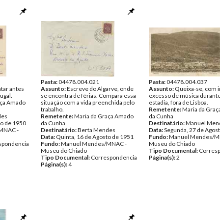
Pasta:
04478.004.021
Pasta:
04478.004.037
tar antes
Assunto:
Escreve do Algarve, onde
Assunto:
Queixa-se, com i
tugal.
se encontra de férias. Compara essa
excesso de música durant
aça Amado
situação com a vida preenchida pelo
estadia, fora de Lisboa.
trabalho.
Remetente:
Maria da Gra
des
Remetente:
Maria da Graça Amado
da Cunha
to de 1950
da Cunha
Destinatário:
Manuel Men
MNAC -
Destinatário:
Berta Mendes
Data:
Segunda, 27 de Agos
Data:
Quinta, 16 de Agosto de 1951
Fundo:
Manuel Mendes/M
spondencia
Fundo:
Manuel Mendes/MNAC -
Museu do Chiado
Museu do Chiado
Tipo Documental:
Corres
Tipo Documental:
Correspondencia
Página(s):
2
Página(s):
4