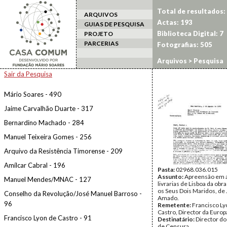
Total de resultados:
ARQUIVOS
Actas: 193
GUIAS DE PESQUISA
Biblioteca Digital: 7
PROJETO
PARCERIAS
Fotografias: 505
Arquivos
> Pesquisa
Sair da Pesquisa
Mário Soares - 490
Jaime Carvalhão Duarte - 317
Bernardino Machado - 284
Manuel Teixeira Gomes - 256
Arquivo da Resistência Timorense - 209
Amílcar Cabral - 196
Pasta:
02968.036.015
Assunto:
Apreensão em 
Manuel Mendes/MNAC - 127
livrarias de Lisboa da obr
os Seus Dois Maridos, de
Conselho da Revolução/José Manuel Barroso -
Amado.
96
Remetente:
Francisco Ly
Castro, Director da Euro
Francisco Lyon de Castro - 91
Destinatário:
Director do
de Censura