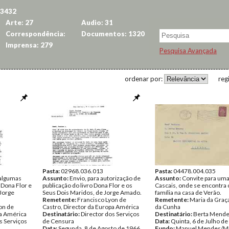
 3432
Arte: 27
Audio: 31
Correspondência:
Documentos: 1320
1070
Imprensa: 279
Pesquisa Avançada
ordenar por:
reg
Pasta:
02968.036.013
Pasta:
04478.004.035
algumas
Assunto:
Envio, para autorização de
Assunto:
Convite para uma 
a Dona Flor e
publicação do livro Dona Flor e os
Cascais, onde se encontra
 Jorge
Seus Dois Maridos, de Jorge Amado.
família na casa de Verão.
Remetente:
Francisco Lyon de
Remetente:
Maria da Gra
on de
Castro, Director da Europa América
da Cunha
pa América
Destinatário:
Director dos Serviços
Destinatário:
Berta Mend
s Serviços
de Censura
Data:
Quinta, 6 de Julho d
Data:
Segunda, 8 de Agosto de 1966
Fundo:
Manuel Mendes/M