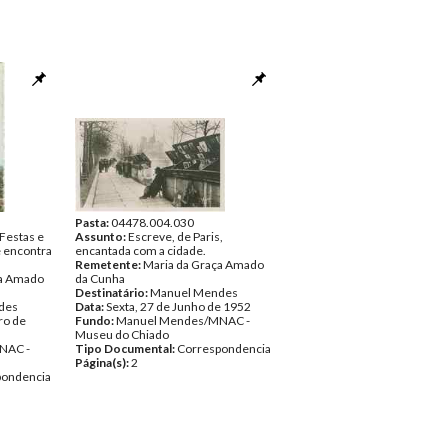
Pasta:
04478.004.030
Festas e
Assunto:
Escreve, de Paris,
e encontra
encantada com a cidade.
Remetente:
Maria da Graça Amado
ça Amado
da Cunha
Destinatário:
Manuel Mendes
des
Data:
Sexta, 27 de Junho de 1952
ro de
Fundo:
Manuel Mendes/MNAC -
Museu do Chiado
NAC -
Tipo Documental:
Correspondencia
Página(s):
2
pondencia