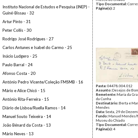
Tipo Documental:
Corre
Instituto Nacional de Estudos e Pesquisa (INEP) -
Página(s):
2
Guiné-Bissau - 32
Artur Pinto - 31
Peter Collis - 30
Rodrigo José Rodrigues - 27
Carlos Antunes e Isabel do Carmo - 25
Inácio Ludgero - 25
Paulo Barral - 24
Afonso Costa - 20
António Pedro Vicente/Coleção FMSMB - 16
Pasta:
04478.004.012
Assunto:
Desejos de Bo
Mário e Alice Chicó - 15
Remetente:
Maria da Gr
da Cunha
António Rita-Ferreira - 15
Destinatário:
Berta e Ma
Mendes
Diário de Lisboa/Ruella Ramos - 14
Data:
Sexta, 29 de Dezem
Fundo:
Manuel Mendes/
Manuel Souto Teixeira - 14
Museu do Chiado
Tipo Documental:
Corre
João Bénard da Costa - 13
Página(s):
4
Mário Neves - 13