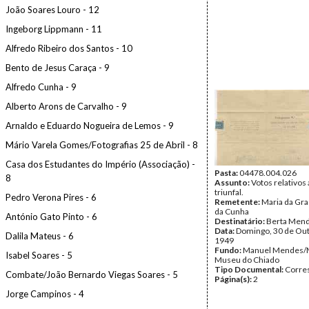
João Soares Louro - 12
Ingeborg Lippmann - 11
Alfredo Ribeiro dos Santos - 10
Bento de Jesus Caraça - 9
Alfredo Cunha - 9
Alberto Arons de Carvalho - 9
Arnaldo e Eduardo Nogueira de Lemos - 9
Mário Varela Gomes/Fotografias 25 de Abril - 8
Casa dos Estudantes do Império (Associação) -
Pasta:
04478.004.026
8
Assunto:
Votos relativos 
triunfal.
Pedro Verona Pires - 6
Remetente:
Maria da Gr
da Cunha
António Gato Pinto - 6
Destinatário:
Berta Men
Data:
Domingo, 30 de Ou
Dalila Mateus - 6
1949
Fundo:
Manuel Mendes/
Isabel Soares - 5
Museu do Chiado
Tipo Documental:
Corre
Combate/João Bernardo Viegas Soares - 5
Página(s):
2
Jorge Campinos - 4