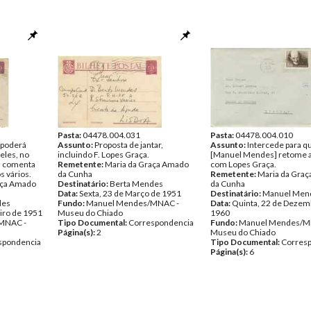
Pasta:
04478.004.031
Pasta:
04478.004.010
 poderá
Assunto:
Proposta de jantar,
Assunto:
Intercede para q
eles, no
incluindo F. Lopes Graça.
[Manuel Mendes] retome 
, comenta
Remetente:
Maria da Graça Amado
com Lopes Graça.
 vários.
da Cunha
Remetente:
Maria da Gra
aça Amado
Destinatário:
Berta Mendes
da Cunha
Data:
Sexta, 23 de Março de 1951
Destinatário:
Manuel Men
des
Fundo:
Manuel Mendes/MNAC -
Data:
Quinta, 22 de Dezem
iro de 1951
Museu do Chiado
1960
MNAC -
Tipo Documental:
Correspondencia
Fundo:
Manuel Mendes/M
Página(s):
2
Museu do Chiado
spondencia
Tipo Documental:
Corres
Página(s):
6