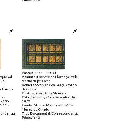
Pasta:
04478.004.051
orque vai
Assunto:
Escreve de Florença, Itália,
hudi]
fascinada pela arte.
Remetente:
Maria da Graça Amado
ça Amado
da Cunha
Destinatário:
Berta Mendes
des
Data:
Segunda, 21 de Setembro de
de 1951
1970
NAC -
Fundo:
Manuel Mendes/MNAC -
Museu do Chiado
pondencia
Tipo Documental:
Correspondencia
Página(s):
2