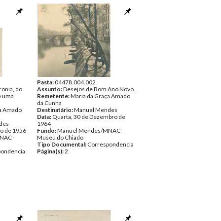
Pasta:
04478.004.002
ronia, do
Assunto:
Desejos de Bom Ano Novo.
e uma
Remetente:
Maria da Graça Amado
da Cunha
ça Amado
Destinatário:
Manuel Mendes
Data:
Quarta, 30 de Dezembro de
des
1964
to de 1956
Fundo:
Manuel Mendes/MNAC -
NAC -
Museu do Chiado
Tipo Documental:
Correspondencia
pondencia
Página(s):
2