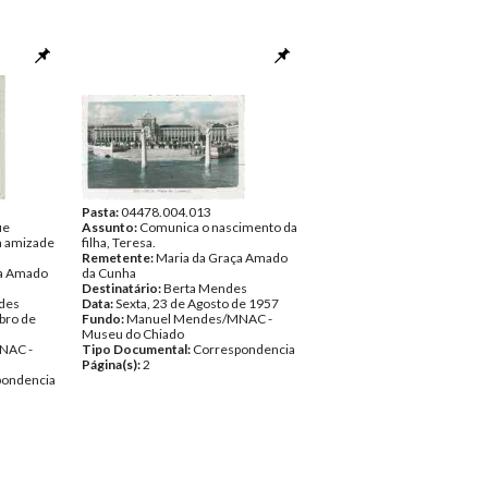
Pasta:
04478.004.013
ue
Assunto:
Comunica o nascimento da
a amizade
filha, Teresa.
Remetente:
Maria da Graça Amado
ça Amado
da Cunha
Destinatário:
Berta Mendes
des
Data:
Sexta, 23 de Agosto de 1957
bro de
Fundo:
Manuel Mendes/MNAC -
Museu do Chiado
NAC -
Tipo Documental:
Correspondencia
Página(s):
2
pondencia