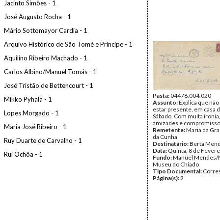
Jacinto Simões - 1
José Augusto Rocha - 1
Mário Sottomayor Cardia - 1
Arquivo Histórico de São Tomé e Príncipe - 1
Aquilino Ribeiro Machado - 1
Carlos Albino/Manuel Tomás - 1
José Tristão de Bettencourt - 1
Pasta:
04478.004.020
Mikko Pyhälä - 1
Assunto:
Explica que não
estar presente, em casa d
Lopes Morgado - 1
Sábado. Com muita ironia
amizades e compromissos
Maria José Ribeiro - 1
Remetente:
Maria da Gr
da Cunha
Ruy Duarte de Carvalho - 1
Destinatário:
Berta Men
Data:
Quinta, 8 de Fevere
Rui Ochôa - 1
Fundo:
Manuel Mendes/
Museu do Chiado
Tipo Documental:
Corre
Página(s):
2