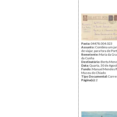
Pasta:
04478.004.023
Assunto:
Combina um jan
de viajar, para fora de Por
Remetente:
Maria da Gr
da Cunha
Destinatário:
Berta Men
Data:
Quarta, 30 de Agos
Fundo:
Manuel Mendes/
Museu do Chiado
Tipo Documental:
Corre
Página(s):
2