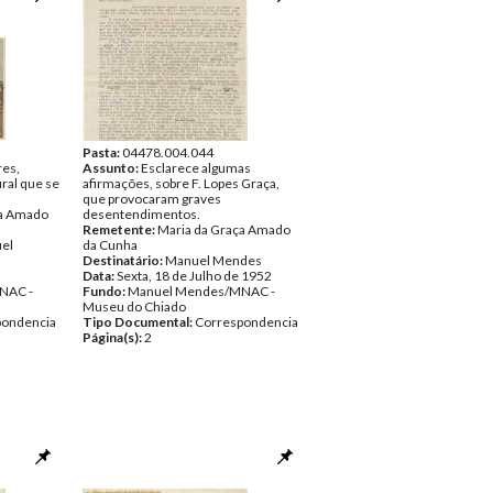
Pasta:
04478.004.044
res,
Assunto:
Esclarece algumas
ural que se
afirmações, sobre F. Lopes Graça,
que provocaram graves
ça Amado
desentendimentos.
Remetente:
Maria da Graça Amado
uel
da Cunha
Destinatário:
Manuel Mendes
Data:
Sexta, 18 de Julho de 1952
NAC -
Fundo:
Manuel Mendes/MNAC -
Museu do Chiado
pondencia
Tipo Documental:
Correspondencia
Página(s):
2