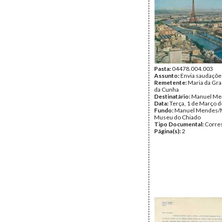
Pasta:
04478.004.003
Assunto:
Envia saudações
Remetente:
Maria da Gr
da Cunha
Destinatário:
Manuel Me
Data:
Terça, 1 de Março 
Fundo:
Manuel Mendes/
Museu do Chiado
Tipo Documental:
Corre
Página(s):
2