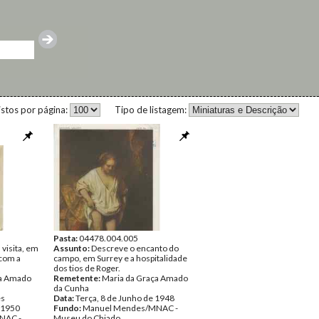
istos por página:
Tipo de listagem:
Pasta:
04478.004.005
visita, em
Assunto:
Descreve o encanto do
 com a
campo, em Surrey e a hospitalidade
dos tios de Roger.
ça Amado
Remetente:
Maria da Graça Amado
da Cunha
es
Data:
Terça, 8 de Junho de 1948
e 1950
Fundo:
Manuel Mendes/MNAC -
NAC -
Museu do Chiado