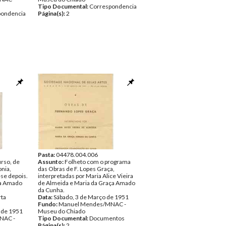
Tipo Documental:
Correspondencia
pondencia
Página(s):
2
Pasta:
04478.004.006
rso, de
Assunto:
Folheto com o programa
onia,
das Obras de F. Lopes Graça,
se depois.
interpretadas por Maria Alice Vieira
ça Amado
de Almeida e Maria da Graça Amado
da Cunha.
rta
Data:
Sábado, 3 de Março de 1951
Fundo:
Manuel Mendes/MNAC -
 de 1951
Museu do Chiado
NAC -
Tipo Documental:
Documentos
Página(s):
2