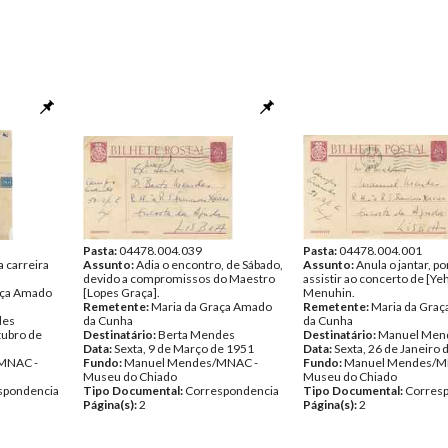
Pasta:
04478.004.039
Pasta:
04478.004.001
a carreira
Assunto:
Adia o encontro, de Sábado,
Assunto:
Anula o jantar, p
devido a compromissos do Maestro
assistir ao concerto de [Ye
aça Amado
[Lopes Graça].
Menuhin.
Remetente:
Maria da Graça Amado
Remetente:
Maria da Gra
des
da Cunha
da Cunha
tubro de
Destinatário:
Berta Mendes
Destinatário:
Manuel Men
Data:
Sexta, 9 de Março de 1951
Data:
Sexta, 26 de Janeiro 
MNAC -
Fundo:
Manuel Mendes/MNAC -
Fundo:
Manuel Mendes/M
Museu do Chiado
Museu do Chiado
spondencia
Tipo Documental:
Correspondencia
Tipo Documental:
Corres
Página(s):
2
Página(s):
2