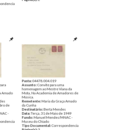
pondencia
Pasta:
04478.004.019
 para
Assunto:
Convite para uma
homenagem ao Mestre Viana da
ça Amado
Mota, Na Academia de Amadores de
Música.
des
Remetente:
Maria da Graça Amado
bro de
da Cunha
Destinatário:
Berta Mendes
NAC -
Data:
Terça, 31 de Maio de 1949
Fundo:
Manuel Mendes/MNAC -
pondencia
Museu do Chiado
Tipo Documental:
Correspondencia
Página(s):
3