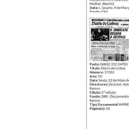
Mulher, Aborto)
Data:
c. Quarta, 9 de Mar
Fundo:
IDM
Tipo Documental:
IMPR
Página(s):
2
Pasta:
06802.152.24781
Título:
Diário de Lisboa
Número:
17032
Ano:
50
Data:
Sexta, 22 de Maio d
Directores:
Director: Ant
Ramos
Edição:
2ª edição
Fundo:
DRR - Documentos
Ramos
Tipo Documental:
IMPR
Página(s):
56