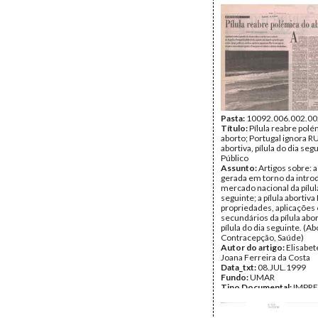
Pasta:
10092.006.002.00
Título:
Pílula reabre polé
aborto; Portugal ignora RU
abortiva, pílula do dia segu
Público
Assunto:
Artigos sobre: 
gerada em torno da intro
mercado nacional da pílul
seguinte; a pílula abortiva
propriedades, aplicações 
secundários da pílula abor
pílula do dia seguinte. (Ab
Contracepção, Saúde)
Autor do artigo:
Elisabete
Joana Ferreira da Costa
Data_txt:
08.JUL.1999
Fundo:
UMAR
Tipo Documental:
IMPR
Página(s):
3