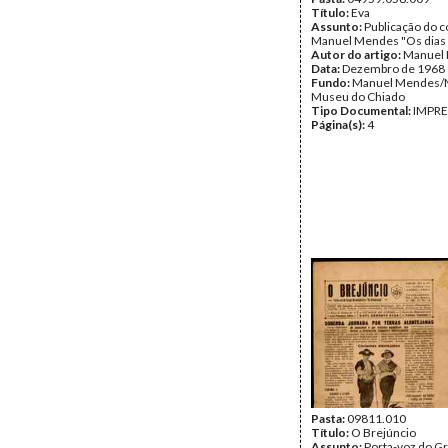
Título:
Eva
Assunto:
Publicação do c
Manuel Mendes "Os dias 
Autor do artigo:
Manuel
Data:
Dezembro de 1968
Fundo:
Manuel Mendes
Museu do Chiado
Tipo Documental:
IMPR
Página(s):
4
Pasta:
09811.010
Título:
O Brejúncio
Assunto:
Porta-voz do G