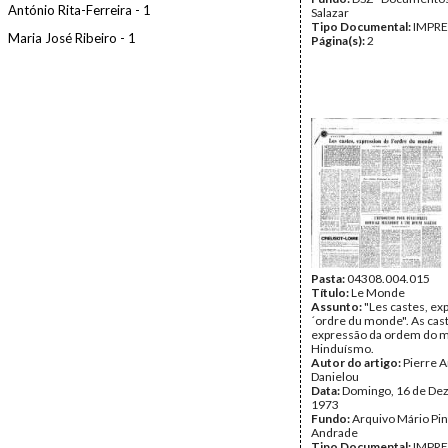
António Rita-Ferreira - 1
Salazar
Tipo Documental:
IMPR
Maria José Ribeiro - 1
Página(s):
2
Pasta:
04308.004.015
Título:
Le Monde
Assunto:
"Les castes, exp
´ordre du monde". As cast
expressão da ordem do 
Hinduísmo.
Autor do artigo:
Pierre 
Danielou
Data:
Domingo, 16 de De
1973
Fundo:
Arquivo Mário Pin
Andrade
Tipo Documental:
IMPR