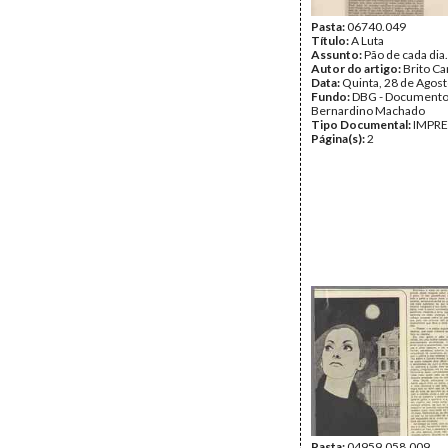
Pasta:
06740.049
Título:
A Luta
Assunto:
Pão de cada dia.
Autor do artigo:
Brito C
Data:
Quinta, 28 de Agos
Fundo:
DBG - Document
Bernardino Machado
Tipo Documental:
IMPR
Página(s):
2
Pasta:
04959.058.009