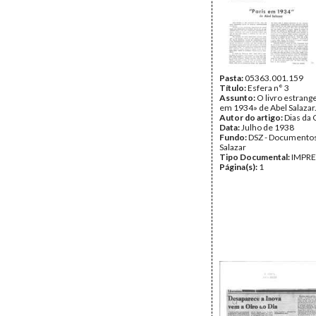
Pasta:
05363.001.159
Título:
Esfera n° 3
Assunto:
O livro estrangei
em 1934» de Abel Salazar
Autor do artigo:
Dias da 
Data:
Julho de 1938
Fundo:
DSZ - Documentos
Salazar
Tipo Documental:
IMPR
Página(s):
1