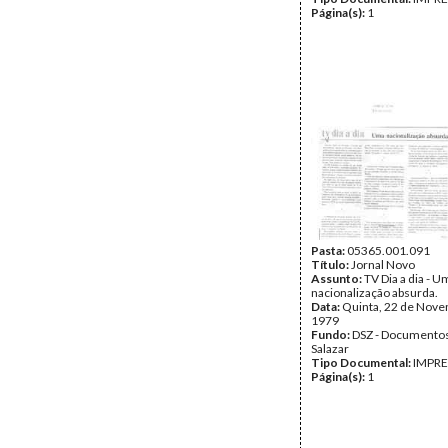
Página(s):
1
Pasta:
05365.001.091
Título:
Jornal Novo
Assunto:
TV Dia a dia - U
nacionalização absurda.
Data:
Quinta, 22 de Nov
1979
Fundo:
DSZ - Documentos
Salazar
Tipo Documental:
IMPR
Página(s):
1