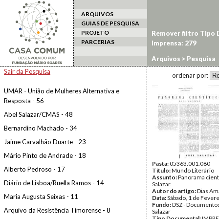
ARQUIVOS
GUIAS DE PESQUISA
PROJETO
Remover filtro Tipo
PARCERIAS
Imprensa: 279
Arquivos
> Pesquisa
Sair da Pesquisa
ordenar por:
UMAR - União de Mulheres Alternativa e
Resposta - 56
Abel Salazar/CMAS - 48
Bernardino Machado - 34
Jaime Carvalhão Duarte - 23
Mário Pinto de Andrade - 18
Pasta:
05363.001.080
Alberto Pedroso - 17
Título:
Mundo Literário
Assunto:
Panorama científ
Diário de Lisboa/Ruella Ramos - 14
Salazar.
Autor do artigo:
Dias Am
Maria Augusta Seixas - 11
Data:
Sábado, 1 de Fever
Fundo:
DSZ - Documentos
Arquivo da Resistência Timorense - 8
Salazar
Tipo Documental:
IMPR