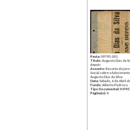
Pasta:
09795.001
Título:
Augusto Dias da S
depois
Assunto:
Recorte do jorn
Social sobre o faleciment
Augusto Dias da Silva.
Data:
Sábado, 6 de Abril 
Fundo:
Alberto Pedroso
Tipo Documental:
IMPR
Página(s):
4