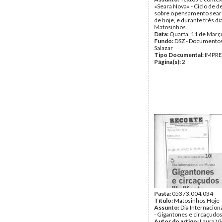
«Seara Nova» - Ciclo de d
sobre o pensamento searei
de hoje, e durante três di
Matosinhos.
Data:
Quarta, 11 de Març
Fundo:
DSZ - Documentos
Salazar
Tipo Documental:
IMPR
Página(s):
2
Pasta:
05373.004.034
Título:
Matosinhos Hoje
Assunto:
Dia Internacio
- Gigantones e circaçudos
Autor do artigo:
Laura Vi