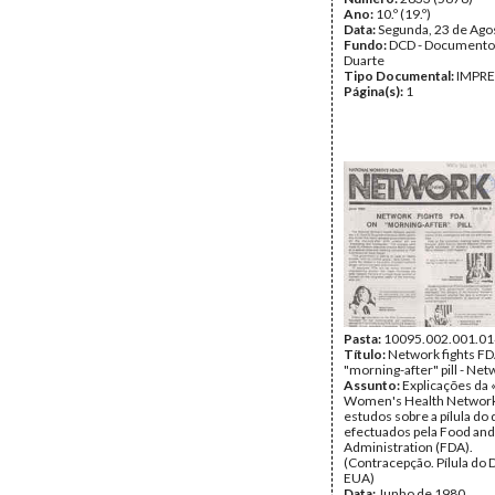
Ano:
10.º (19.º)
Data:
Segunda, 23 de Ago
Fundo:
DCD - Documento
Duarte
Tipo Documental:
IMPR
Página(s):
1
Pasta:
10095.002.001.01
Título:
Network fights F
"morning-after" pill - Ne
Assunto:
Explicações da 
Women's Health Network
estudos sobre a pílula do 
efectuados pela Food and
Administration (FDA).
(Contracepção. Pílula do D
EUA)
Data:
Junho de 1980