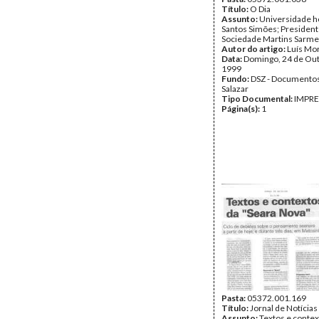
Título:
O Dia
Assunto:
Universidade 
Santos Simões; President
Sociedade Martins Sarme
Autor do artigo:
Luís Mo
Data:
Domingo, 24 de Ou
1999
Fundo:
DSZ - Documentos
Salazar
Tipo Documental:
IMPR
Página(s):
1
Pasta:
05372.001.169
Título:
Jornal de Notícias
Assunto:
Textos e contex