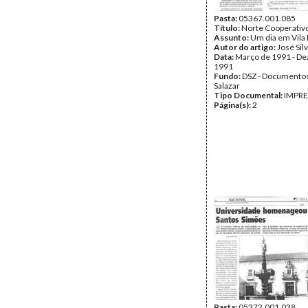
Pasta:
05367.001.085
Título:
Norte Cooperativ
Assunto:
Um dia em Vila R
Autor do artigo:
José Sil
Data:
Março de 1991 - D
1991
Fundo:
DSZ - Documentos
Salazar
Tipo Documental:
IMPR
Página(s):
2
Pasta:
05372.001.038