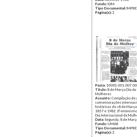
Fundo:
IDM
Tipo Documental:
IMPR
Página(s):
2
Pasta:
10092.001.007.00
Título:
8 de Março Dia da
Mulheres
Assunto:
Compilação de 
comemorações internaci
históricas do «8 de Março
1857 e 1982. (Feminismos
Dia Internacional da Mulh
Data:
Segunda, 8 de Març
Fundo:
UMAR
Tipo Documental:
IMPR
Página(s):
2