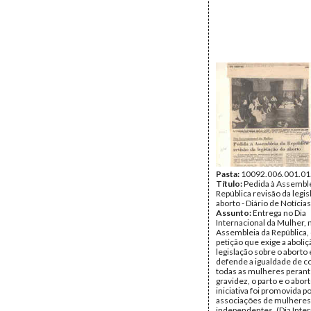
Pasta:
10092.006.001.01
Título:
Pedida à Assemble
República revisão da legis
aborto - Diário de Notícias
Assunto:
Entrega no Dia
Internacional da Mulher, 
Assembleia da República,
petição que exige a aboliç
legislação sobre o aborto
defende a igualdade de c
todas as mulheres perant
gravidez, o parto e o abort
iniciativa foi promovida p
associações de mulheres
independentes. (Dia Inter