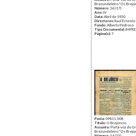
Brezundeleiro "Os Brejún
Número:
16 (17)
Ano:
IV
Data:
Abril de 1930
Directores:
Raúl Ernesto
Fundo:
Alberto Pedroso
Tipo Documental:
IMPR
Página(s):
7
Pasta:
09811.008
Título:
O Brejúncio
Assunto:
Porta-voz do G
Brezundeleiro "Os Brejún
Número:
14 (15)