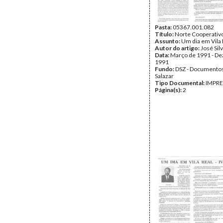
Pasta:
05367.001.082
Título:
Norte Cooperativ
Assunto:
Um dia em Vila R
Autor do artigo:
José Sil
Data:
Março de 1991 - D
1991
Fundo:
DSZ - Documentos
Salazar
Tipo Documental:
IMPR
Página(s):
2