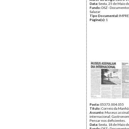
Data:
Sexta, 25 de Maio d
Fundo:
DSZ - Documentos
Salazar
Tipo Documental:
IMPR
Página(s):
1
Pasta:
05373.004.055
Título:
Correio da Manhã
Assunto:
Museus assinal
internacional; Gastronomi
Pensar nos deficientes.
Data:
Sexta, 18 de Maio d
Fundo:
DSZ - Documentos