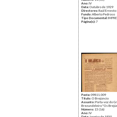
Ano:
IV
Data:
Outubro de 1929
Directores:
Raúl Ernesto
Fundo:
Alberto Pedroso
Tipo Documental:
IMPR
Página(s):
7
Pasta:
09811.009
Título:
O Brejúncio
Assunto:
Porta-voz do G
Brezundeleiro "Os Brejún
Número:
15 (16)
Ano:
IV
Data:
Janeiro de 1930