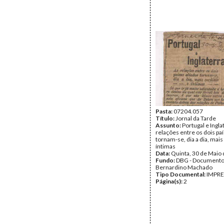
Pasta:
07204.057
Título:
Jornal da Tarde
Assunto:
Portugal e Ingla
relações entre os dois pa
tornam-se, dia a dia, mais
íntimas
Data:
Quinta, 30 de Maio
Fundo:
DBG - Document
Bernardino Machado
Tipo Documental:
IMPR
Página(s):
2