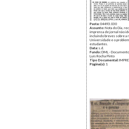
Pasta:
04493.030
Assunto:
Nota do Dia, re
imprensa de jornal não id
incluindo breves sobre a
Universidade e o proble
estudantes.
Data:
s.d.
Fundo:
DML - Documento
Luís Rocha Pinto
Tipo Documental:
IMPR
Página(s):
1