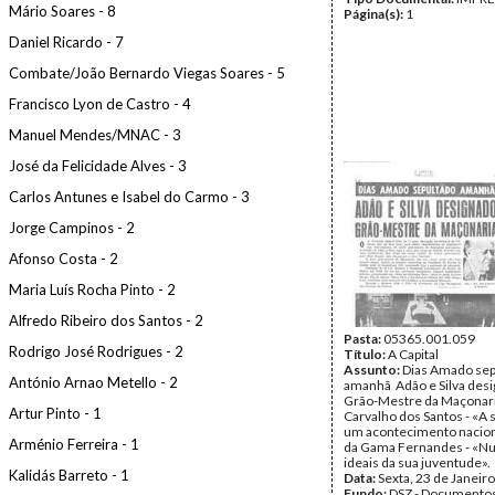
Mário Soares - 8
Página(s):
1
Daniel Ricardo - 7
Combate/João Bernardo Viegas Soares - 5
Francisco Lyon de Castro - 4
Manuel Mendes/MNAC - 3
José da Felicidade Alves - 3
Carlos Antunes e Isabel do Carmo - 3
Jorge Campinos - 2
Afonso Costa - 2
Maria Luís Rocha Pinto - 2
Alfredo Ribeiro dos Santos - 2
Pasta:
05365.001.059
Rodrigo José Rodrigues - 2
Título:
A Capital
Assunto:
Dias Amado sep
António Arnao Metello - 2
amanhã  Adão e Silva des
Grão-Mestre da Maçonaria
Artur Pinto - 1
Carvalho dos Santos - «A 
um acontecimento nacion
Arménio Ferreira - 1
da Gama Fernandes - «Nun
ideais da sua juventude».
Kalidás Barreto - 1
Data:
Sexta, 23 de Janeir
Fundo:
DSZ - Documentos