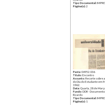
Tipo Documental:
IMPR
Página(s):
2
Pasta:
04952.036
Título:
Encontro
Assunto:
Recorte sobre a
do Dia do Estudante em 
1962.
Data:
Quarta, 28 de Març
Fundo:
DDR - Documentos
Ricardo
Tipo Documental:
IMPR
Página(s):
1