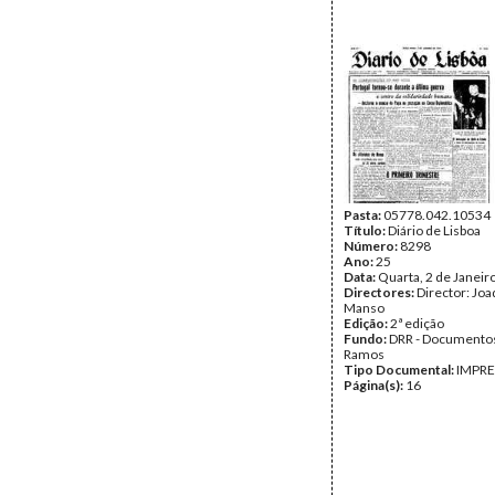
Pasta:
05778.042.10534
Título:
Diário de Lisboa
Número:
8298
Ano:
25
Data:
Quarta, 2 de Janeir
Directores:
Director: Jo
Manso
Edição:
2ª edição
Fundo:
DRR - Documentos
Ramos
Tipo Documental:
IMPR
Página(s):
16