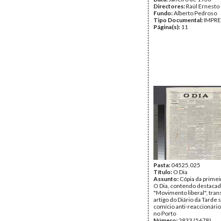
Directores:
Raúl Ernesto
Fundo:
Alberto Pedroso
Tipo Documental:
IMPR
Página(s):
11
Pasta:
04525.025
Título:
O Dia
Assunto:
Cópia da primei
O Dia, contendo destacado
"Movimento liberal", tra
artigo do Diário da Tarde 
comício anti-reaccionário
no Porto
Número:
2833 (5678)