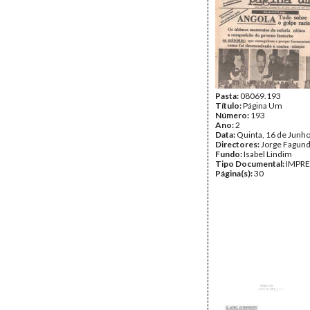
Pasta:
08069.193
Título:
Página Um
Número:
193
Ano:
2
Data:
Quinta, 16 de Junh
Directores:
Jorge Fagun
Fundo:
Isabel Lindim
Tipo Documental:
IMPR
Página(s):
30