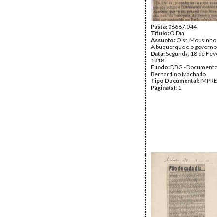
Pasta:
06687.044
Título:
O Dia
Assunto:
O sr. Mousinho
Albuquerque e o governo
Data:
Segunda, 18 de Fev
1918
Fundo:
DBG - Document
Bernardino Machado
Tipo Documental:
IMPR
Página(s):
1