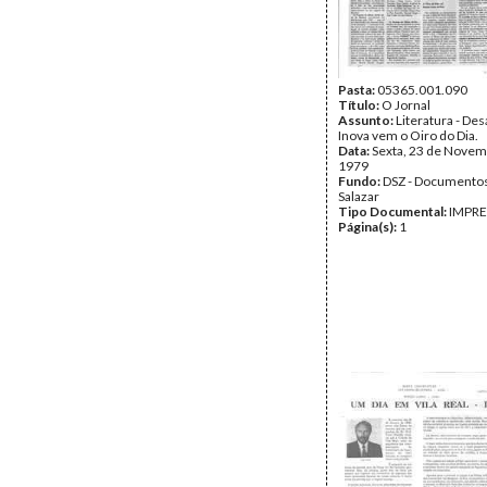
Pasta:
05365.001.090
Título:
O Jornal
Assunto:
Literatura - De
Inova vem o Oiro do Dia.
Data:
Sexta, 23 de Novem
1979
Fundo:
DSZ - Documentos
Salazar
Tipo Documental:
IMPR
Página(s):
1