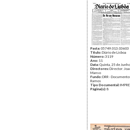
Pasta:
05749.013.03603
Título:
Diário de Lisboa
Número:
3119
Ano:
11
Data:
Quinta, 25 de Junh
Directores:
Director: Jo
Manso
Fundo:
DRR - Documentos
Ramos
Tipo Documental:
IMPR
Página(s):
8