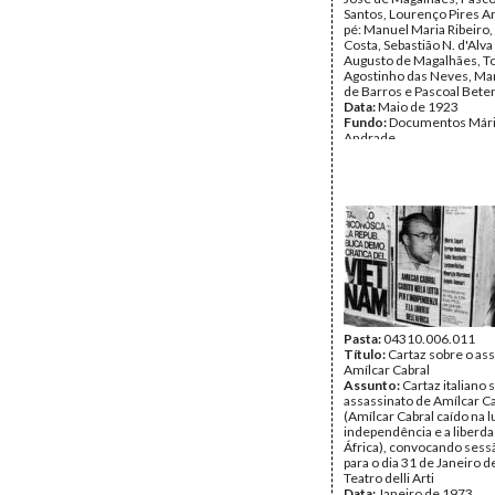
Santos, Lourenço Pires 
pé: Manuel Maria Ribeiro,
Costa, Sebastião N. d'Alva
Augusto de Magalhães, 
Agostinho das Neves, Ma
de Barros e Pascoal Bete
Data:
Maio de 1923
Fundo:
Documentos Mário
Andrade
Tipo Documental:
Fotogr
Página(s):
2
Pasta:
04310.006.011
Título:
Cartaz sobre o as
Amílcar Cabral
Assunto:
Cartaz italiano 
assassinato de Amílcar C
(Amílcar Cabral caído na l
independência e a liberd
África), convocando sess
para o dia 31 de Janeiro d
Teatro delli Arti
Data:
Janeiro de 1973