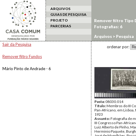
ARQUIVOS
GUIAS DE PESQUISA
PROJETO
Remover filtro Tipo
PARCERIAS
Fotografias: 6
Arquivos
> Pesquisa
Sair da Pesquisa
ordenar por:
Remover filtro Fundos
Mário Pinto de Andrade - 6
Pasta:
08030.014
Título:
Membros do III C
Pan-Africano, em Lisboa,
1923
Assunto:
Fotografia de 
III Congresso Pan-African
Luiz Alberto de Pinho, M
Herminio Paquete, Burgha
José de Magalhães, Pasco